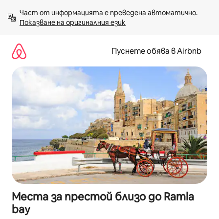
Пропускане
Част от информацията е преведена автоматично. 
към
Показване на оригиналния език
съдържанието
Пуснете обява в Airbnb
Места за престой близо до Ramla
bay