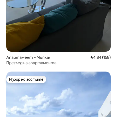
Апартамент – Munxar
Средна оценка
4,84 (158)
Преглед на апартамента
Избор на гостите
Избор на гостите