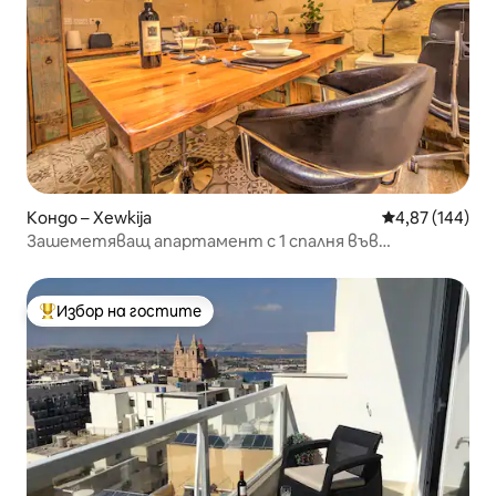
Кондо – Xewkija
Средна оценка
4,87 (144)
Зашеметяващ апартамент с 1 спалня във
фермерска къща в Гоцо. Рядка находка!
Избор на гостите
Най-популярен избор на гостите