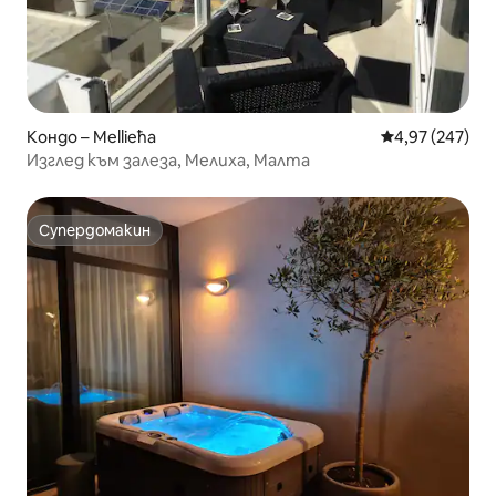
Кондо – Mellieħa
Средна оценка
4,97 (247)
Изглед към залеза, Мелиха, Малта
Супердомакин
Супердомакин