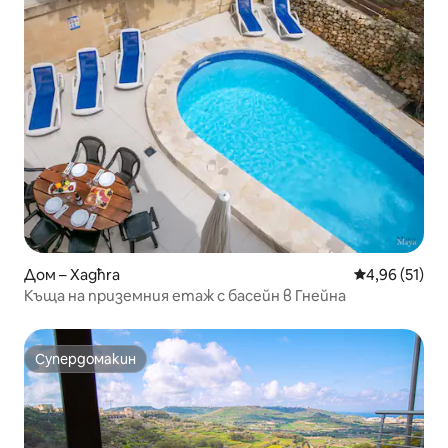
Дом – Xagħra
Средна оценк
4,96 (51)
Къща на приземния етаж с басейн в Гнейна
Супердомакин
Супердомакин