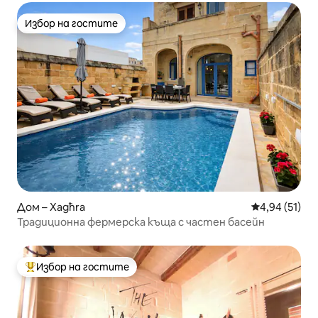
Избор на гостите
Избор на гостите
Дом – Xagħra
Средна оценк
4,94 (51)
Традиционна фермерска къща с частен басейн
Избор на гостите
Най-популярен избор на гостите