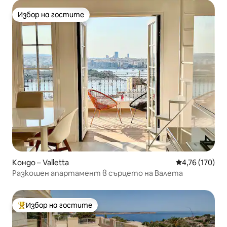
Избор на гостите
Избор на гостите
Кондо – Valletta
Средна оценка
4,76 (170)
Разкошен апартамент в сърцето на Валета
Избор на гостите
Най-популярен избор на гостите