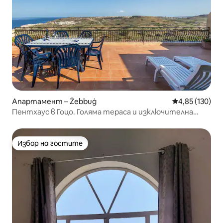
Апартамент – Żebbuġ
Средна оценка
4,85 (130)
Пентхаус в Гоцо. Голяма тераса и изключителна
гледка
Избор на гостите
Избор на гостите