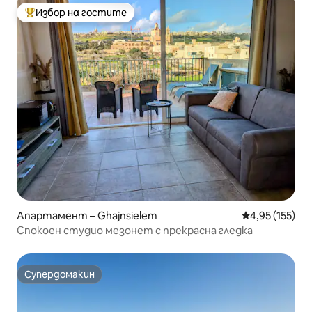
Избор на гостите
Най-популярен избор на гостите
Апартамент – Ghajnsielem
Средна оценка
4,95 (155)
Спокоен студио мезонет с прекрасна гледка
Супердомакин
Супердомакин