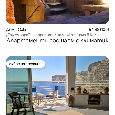
Дом – Qala
Средна оценка
4,88 (100)
„Тал Аурора“ – очарователна малка ферма в Кала
Апартаменти под наем с климатик
Избор на гостите
Избор на гостите