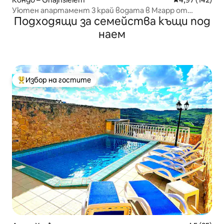
Уютен апартамент 3 край водата в Мгарр от
Подходящи за семейства къщи под
Ghajnsielem Gozo
наем
Избор на гостите
Най-популярен избор на гостите