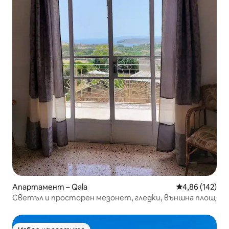
Апартамент – Qala
Средна оценка
4,86 (142)
Светъл и просторен мезонет, гледки, външна площ