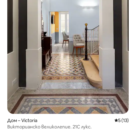
Дом – Victoria
Средна оц
5 (13)
Викторианско великолепие. 21C лукс.