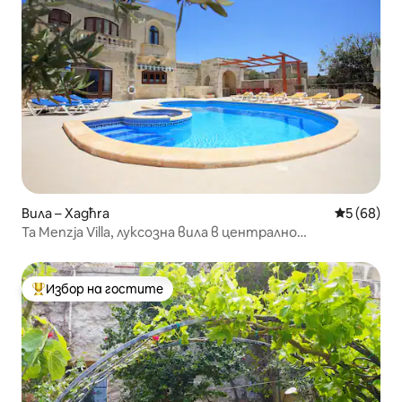
Вила – Xagħra
Средна оц
5 (68)
Ta Menzja Villa, луксозна вила в централно
местоположение
Избор на гостите
Най-популярен избор на гостите