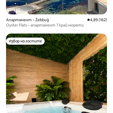
Апартамент – Żebbuġ
Средна оценка
4,89 (162)
Oyster Flats – апартамент 7 край морето
Избор на гостите
Избор на гостите