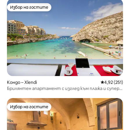
Избор на гостите
Избор на гостите
Кондо – Xlendi
Средна оценка
4,92 (251)
Брилянтен апартамент с изглед към плажа и супер
залез
Избор на гостите
Избор на гостите