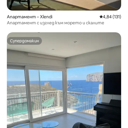
Апартамент – Xlendi
Средна оценка
4,84 (131)
Апартамент с изглед към морето и скалите
Супердомакин
Супердомакин