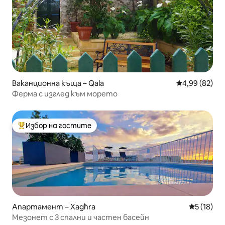
Ваканционна къща – Qala
Средна оценк
4,99 (82)
Ферма с изглед към морето
Избор на гостите
Най-популярен избор на гостите
Апартамент – Xagħra
Средна оц
5 (18)
Мезонет с 3 спални и частен басейн