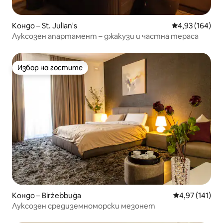
Кондо – St. Julian's
Средна оценка
4,93 (164)
Луксозен апартамент – джакузи и частна тераса
Избор на гостите
Избор на гостите
Кондо – Birżebbuġa
Средна оценка
4,97 (141)
Луксозен средиземноморски мезонет