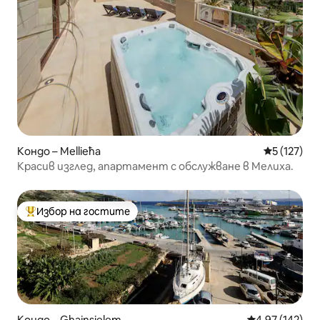
Кондо – Mellieħa
Средна оце
5 (127)
Красив изглед, апартамент с обслужване в Мелиха.
Избор на гостите
Най-популярен избор на гостите
Кондо – Ghajnsielem
Средна оценка
4,97 (142)