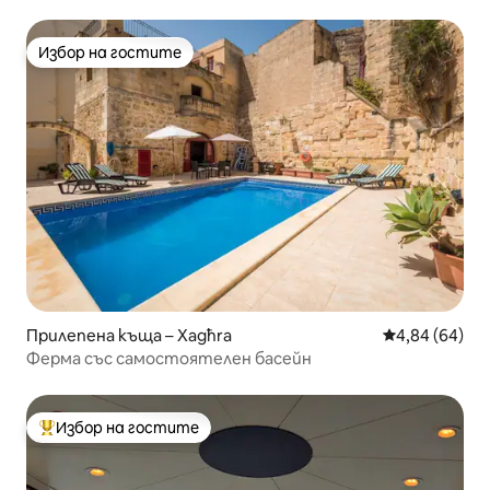
Избор на гостите
Избор на гостите
Прилепена къща – Xagħra
Средна оценк
4,84 (64)
Ферма със самостоятелен басейн
Избор на гостите
Най-популярен избор на гостите