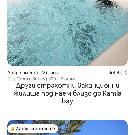
Апартамент – Victoria
Средна оцен
4,9 (10)
City Centre Suites | 309 – Ханини
Други страхотни ваканционни
жилища под наем близо до Ramla
bay
Избор на гостите
Най-популярен избор на гостите