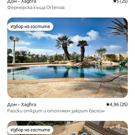
Дом – Xagħra
Средна оц
5 (25)
Фермерска къща Ortensia
Избор на гостите
Избор на гостите
Дом – Xagħra
Средна оценк
4,96 (25)
Райски открит и отопляем закрит басейн
Избор на гостите
Избор на гостите