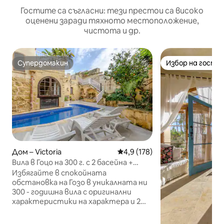
Гостите са съгласни: тези престои са високо
оценени заради тяхното местоположение,
чистота и др.
Супердомакин
Избор на гости
Супердомакин
Избор на гости
Дом – Victoria
Средна оценка: 4,9 от 5, 178
4,9 (178)
Вила в Гоцо на 300 г. с 2 басейна +
невероятна градина
Избягайте в спокойната
обстановка на Гозо в уникалната ни
300 - годишна вила с оригинални
характеристики на характера и 2
басейна. Гостите се наслаждават на
частното ползване както на