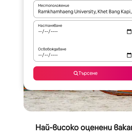
Местоположение
Когато резултатите се покажат, използвайт
Настаняване
Освобождаване
Търсене
Най-високо оценени вака