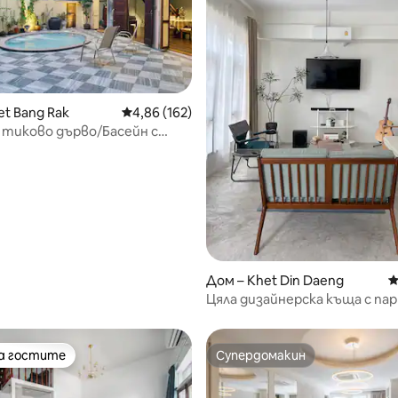
et Bang Rak
Средна оценка: 4,86 от 5, 162 отзива
4,86 (162)
тиково дърво/Басейн с
 от 5, 4 отзива
5 мин. MRT/Местен
ен магазин/
Дом – Khet Din Daeng
С
Цяла дизайнерска къща с парк
минути до MRT
на гостите
Супердомакин
на гостите
Супердомакин