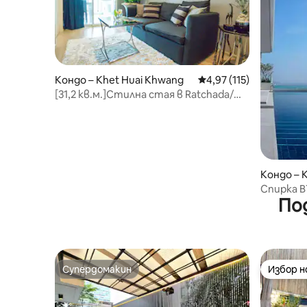
Кондо – Khet Huai Khwang
Средна оценка: 4,97 о
4,97 (115)
[31,2 кв.м.]Стилна стая в Ratchada/
пеша до влака
Кондо – K
Спирка B
По
Сукхумв
апартам
басейн/г
суперма
Паттая 
Супердомакин
Избор 
Супердомакин
Избор 