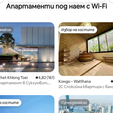
га.
Апартаменти под наем с Wi-Fi
омакин
Избор на гостите
омакин
Избор на гостите
т 5, 243 отзива
het Khlong Toei
Средна оценка: 4,82 от 5, 161 отзива
4,82 (161)
Кондо – Watthana
С
партамент в Сукхумвит,
2C Спокойна квартира с вана
 Sirikit
открито в сърцето на Банк
на гостите
Супердомакин
на гостите
Супердомакин