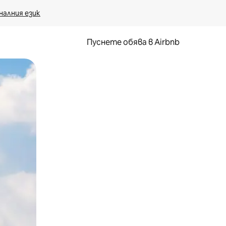
налния език
Пуснете обява в Airbnb