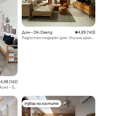
Дом – Din Daeng
Средна оценка: 4,89 
4,89 (143)
Радостен модерен дом. Улична храна
и метро наблизо.
редна оценка: 4,98 от 5, 142 отзива
4,98 (142)
инг – 5
Избор на гостите
Избор на гостите