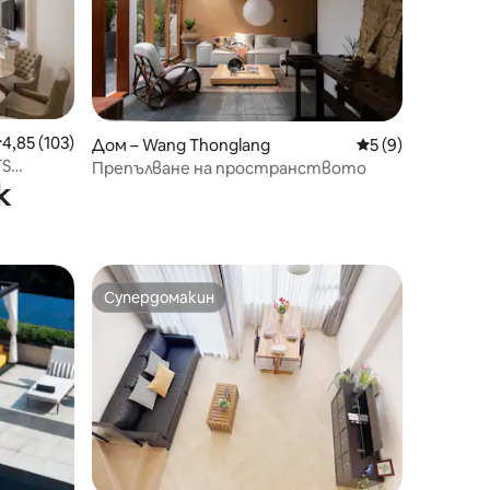
редна оценка: 4,85 от 5, 103 отзива
4,85 (103)
Дом – Wang Thonglang
Средна оценка: 
5 (9)
TS
Препълване на пространството
к
Супердомакин
тите
Супердомакин