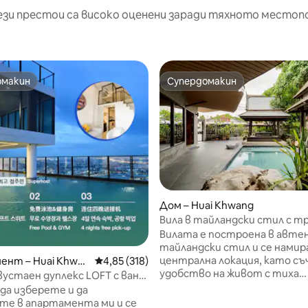
ези престои са високо оценени заради тяхното местоп
омакин
Супердомакин
омакин
Супердомакин
Дом – Huai Khwang
Вила в тайландски стил с т
и басейн в центъра на Банко
Вилата е построена в авт
за посрещане от летището
тайландски стил и се намир
резервация за три или пове
централна локация, като с
 5, 1195 отзива
ент – Huai Khwan
Средна оценка: 4,85 от 5, 318 отзива
4,85 (318)
нощувки
удобство на живот с тиха
устаен дуплекс LOFT с вана
атмосфера. Тя е идеална как
души/Плувен басейн на
да изберете и да
служебни пътувания, така и
Близо до RCA/Близо до
те в апартамента ми и се