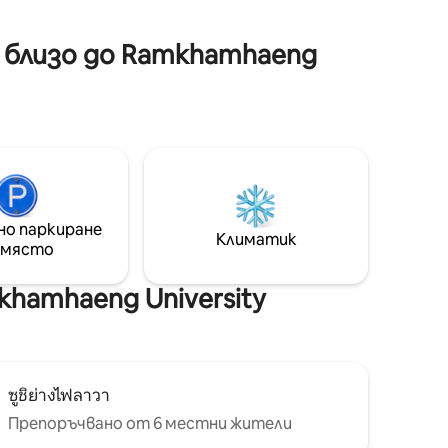
ално
Airport Link Ramkhamhaeng), с който
елно
можете да се свържете навсякъде в
ло 100
 близо до Ramkhamhaeng
Банкок с BTS и MRT - на 20 -30 минути
н 711, за
с кола до летище Суварнабхуми -
заруване
Лесно е да получите автобус, такси,
зар Чао
велосипедно такси УДОБНО -
, много е
магазин 7/11 и кафене в сградата,
ните в
местна улична храна наблизо -
A (улица
безплатно пране! (Пералня - сухо -
 rama9,
сгъваемо) БЕЗОПАСНОСТ -
 и
денонощни услуги за сигурност и
удобен
видеонаблюдение
но паркиране
Климатик
 място
елности
анция
hamhaeng University
ซูชิย่างไฟลาวา
Препоръчвано от 6 местни жители