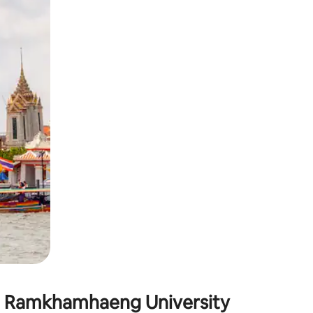
окосване или плъзгане.
 Ramkhamhaeng University