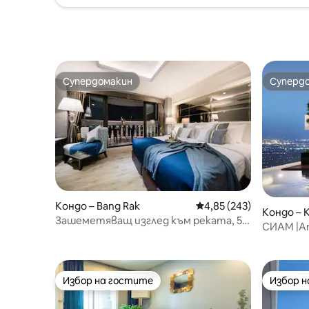
фитнес центъра, басейна и
коворкин
коворкинга.
Супердомакин
Суперд
Супердомакин
Суперд
Кондо – Bang Rak
Средна оценка: 4,85 о
4,85 (243)
Кондо – K
Зашеметяващ изглед към реката, 5
СИАМ |А
минути пеша до влака и скай бара
MRT Queen
Избор на гостите
Избор 
Избор на гостите
Избор 