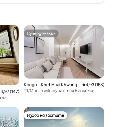
Супердомакин
Супердомакин
Кондо – Khet Huai Khwang
Средна оценка: 4,93 
4,93 (158)
T1/Много луксозна стая в големия
редна оценка: 4,97 от 5, 147 отзива
4,97 (147)
град/Walk2Ekamai-Thonglor
 на
ок
Избор на гостите
Избор на гостите