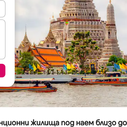
е клавишите със стрелки нагоре и надолу или навигирайте с д
нционни жилища под наем близо до