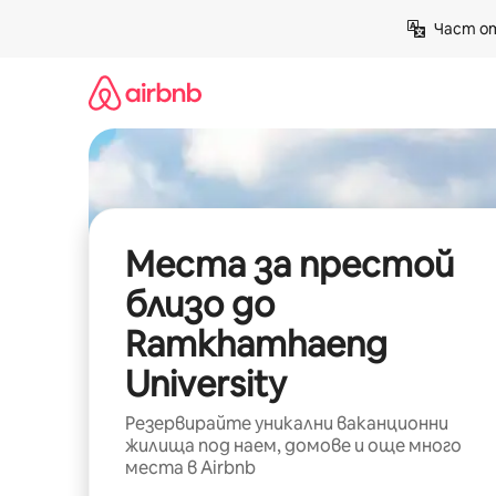
Пропускане
Част от
към
съдържанието
Места за престой
близо до
Ramkhamhaeng
University
Резервирайте уникални ваканционни
жилища под наем, домове и още много
места в Airbnb