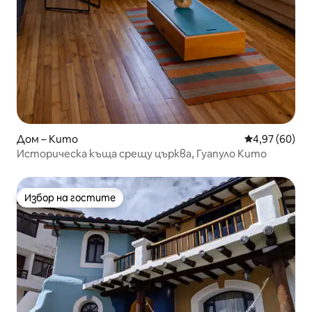
Дом – Кито
Средна оценк
4,97 (60)
Историческа къща срещу църква, Гуапуло Кито
Избор на гостите
Избор на гостите