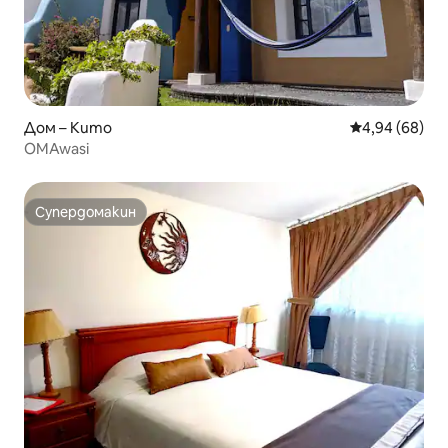
Дом – Кито
Средна оценк
4,94 (68)
OMAwasi
Супердомакин
Супердомакин