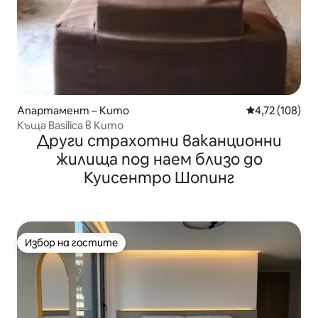
Апартамент – Кито
Средна оценка
4,72 (108)
Къща Basilica в Кито
Други страхотни ваканционни
жилища под наем близо до
Куисентро Шопинг
Избор на гостите
Избор на гостите