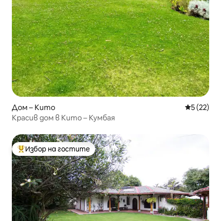
Дом – Кито
Средна оц
5 (22)
Красив дом в Кито – Кумбая
Избор на гостите
Най-популярен избор на гостите