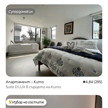
Супердомакин
Супердомакин
Апартамент – Кито
Средна оценка
4,84 (295)
Suite D'LUX в сърцето на Кито
Избор на гостите
Най-популярен избор на гостите