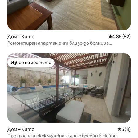
Дом – Кито
Средна оценк
4,85 (82)
Ремонтиран апартамент близо до болница
Метрополитано
Избор на гостите
Избор на гостите
Дом – Кито
Средна о
5 (8)
Прекрасна и ексклузивна къща с басейн в Найон