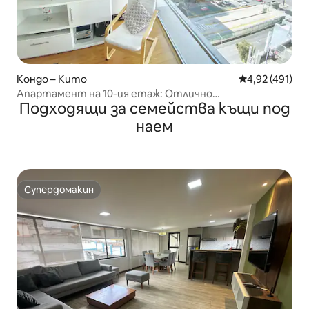
Кондо – Кито
Средна оценка
4,92 (491)
Апартамент на 10-ия етаж: Отлично
Подходящи за семейства къщи под
местоположение в Кито
наем
Супердомакин
Супердомакин