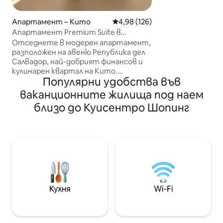
места в еквадор
пристигнали на
Този лофт съче
Апартамент – Кито
Средна оценка: 4,98 от 5, 126
4,98 (126)
на историческия
Апартамент Premium Suite в
елегантността 
Република Ел Салвадор + паркинг
Отседнете в модерен апартамент,
архитектура, и
разположен на авеню Република дел
индустриален ди
Салвадор, най-добрият финансов и
авангардните т
кулинарен квартал на Кито.
преплитайки мо
Популярни удобства във
Перфектно за до 4 гости, с легло с
старото, за да 
размер „queen size“, разтегателен
ваканционните жилища под наем
незабравимо изж
диван, балкон с изглед към града,
близо до Куисентро Шопинг
високоскоростен Wi-Fi и смарт
телевизор с включени Netflix,
Disney+, Prime Video и YouTube.
Напълно оборудвана кухня, пералня,
сушилня, безплатен частен паркинг,
фитнес зала и денонощна охрана. На
минути от парка „Ла Каролина“,
търговския център Quicentro и най-
добрите ресторанти в града.
Кухня
Wi-Fi