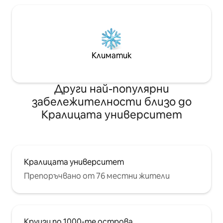
Климатик
Други най-популярни
забележителности близо до
Кралицата университет
Кралицата университет
Препоръчвано от 76 местни жители
Круизи по 1000-те острова