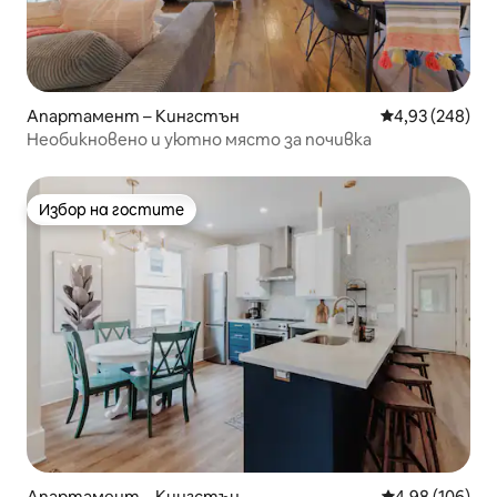
Апартамент – Кингстън
Средна оценка
4,93 (248)
Необикновено и уютно място за почивка
Избор на гостите
Избор на гостите
Апартамент – Кингстън
Средна оценка
4,98 (106)