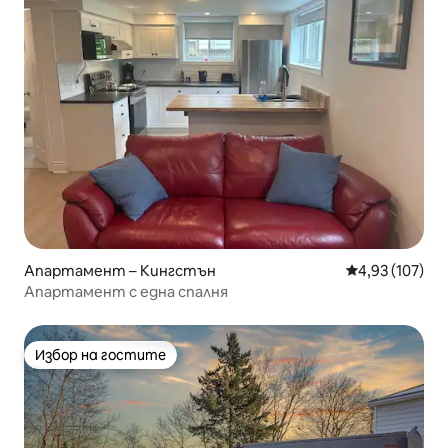
Апартамент – Кингстън
Средна оценка
4,93 (107)
Апартамент с една спалня
Избор на гостите
Избор на гостите