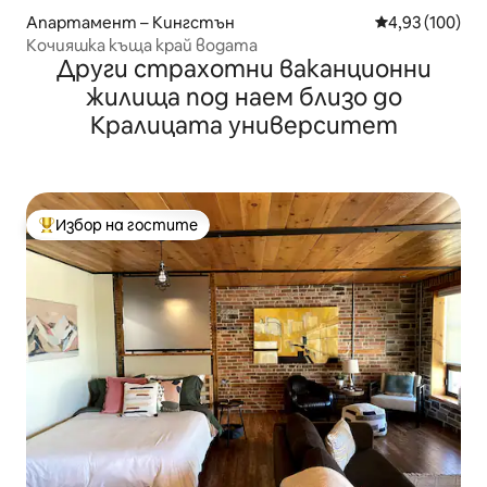
Апартамент – Кингстън
Средна оценка
4,93 (100)
Кочияшка къща край водата
Други страхотни ваканционни
жилища под наем близо до
Кралицата университет
Избор на гостите
Най-популярен избор на гостите