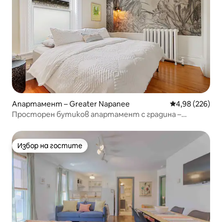
Апартамент – Greater Napanee
Средна оценка
4,98 (226)
Просторен бутиков апартамент с градина –
изследвайте Портър Каунти (PEC)
Избор на гостите
Избор на гостите