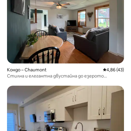
Кондо – Chaumont
Средна оценк
4,86 (43)
Стилна и елегантна двустайна до езерото
Онтарио