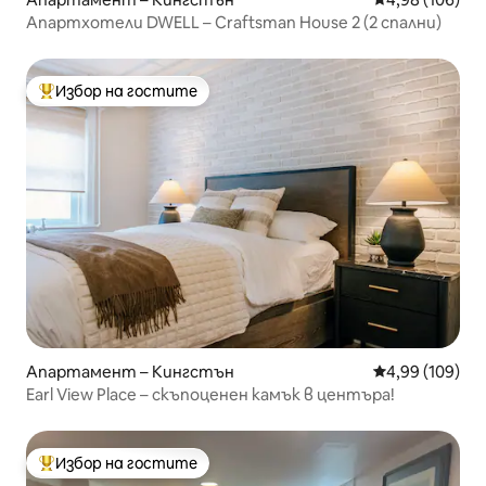
Апартхотели DWELL – Craftsman House 2 (2 спални)
Избор на гостите
Най-популярен избор на гостите
Апартамент – Кингстън
Средна оценка
4,99 (109)
Earl View Place – скъпоценен камък в центъра!
Избор на гостите
Най-популярен избор на гостите