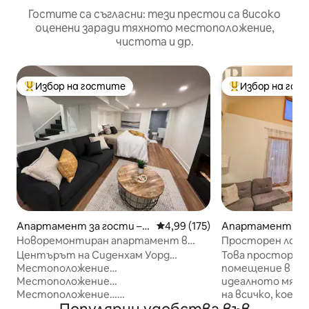
Гостите са съгласни: тези престои са високо
оценени заради тяхното местоположение,
чистота и др.
Избор на гостите
Избор на гос
Най-популярен избор на гостите
Най-популярен 
Апартамент за гости – К
Средна оценка: 4,99 от 5, 175
4,99 (175)
Апартамент – 
ингстън
Новоремонтиран апартамент в
Просторен лофт 
центъра!
Центърът на Сиденхам Уорд…
Това просторно
Местоположение…
помещение в цен
Местоположение…
идеалното място
Местоположение…
на всичко, коет
Местоположение! Отседнете при
предложи. Пеше