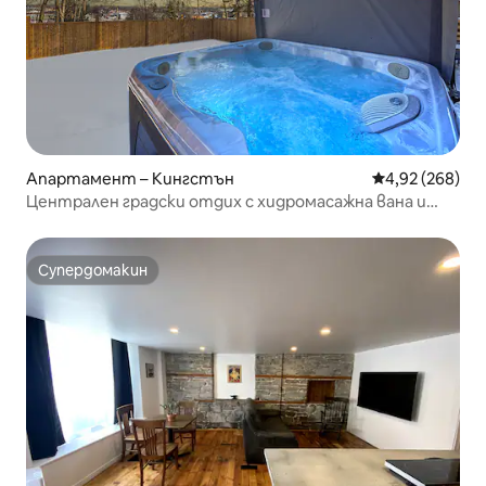
Апартамент – Кингстън
Средна оценка
4,92 (268)
Централен градски отдих с хидромасажна вана и
мини голф
Супердомакин
Супердомакин