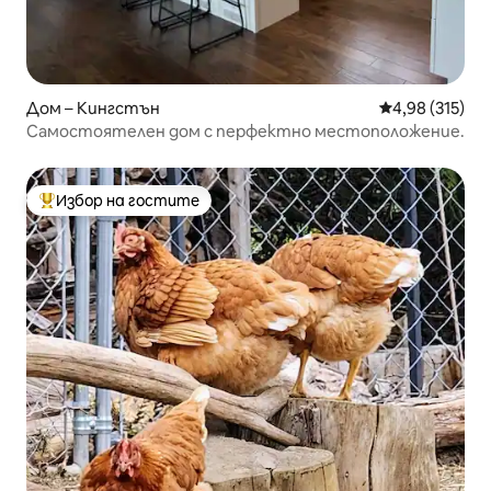
Дом – Кингстън
Средна оценка
4,98 (315)
Самостоятелен дом с перфектно местоположение.
Избор на гостите
Най-популярен избор на гостите