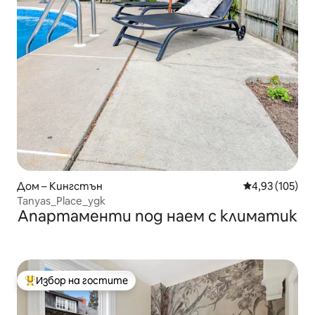
Дом – Кингстън
Средна оценка
4,93 (105)
Tanyas_Place_ygk
Апартаменти под наем с климатик
Избор на гостите
Най-популярен избор на гостите