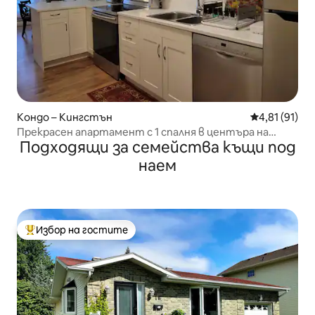
Кондо – Кингстън
Средна оценк
4,81 (91)
Прекрасен апартамент с 1 спалня в центъра на
Подходящи за семейства къщи под
Кингстън
наем
Избор на гостите
Най-популярен избор на гостите