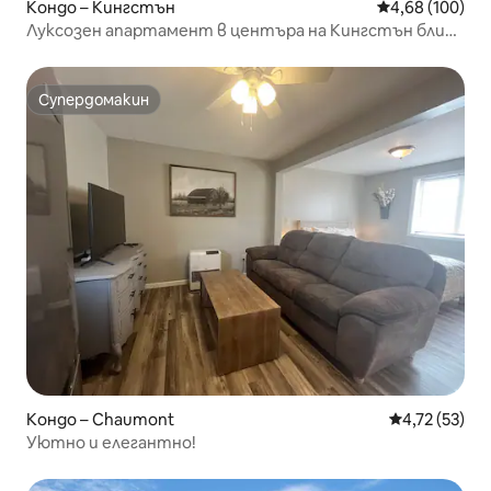
Кондо – Кингстън
Средна оценка
4,68 (100)
Луксозен апартамент в центъра на Кингстън близо
до RMC/Куинс
Супердомакин
Супердомакин
Кондо – Chaumont
Средна оценк
4,72 (53)
Уютно и елегантно!