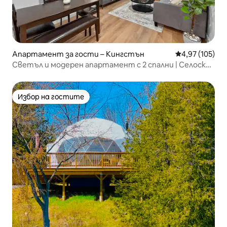
Апартамент за гости – Кингстън
Средна оценка
4,97 (105)
Светъл и модерен апартамент с 2 спални | Селоски
бар + паркинг
Избор на гостите
Избор на гостите