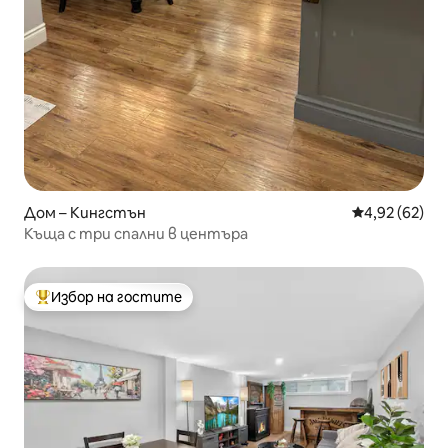
Дом – Кингстън
Средна оценк
4,92 (62)
Къща с три спални в центъра
Избор на гостите
Най-популярен избор на гостите