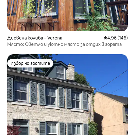
Дървена колиба – Verona
Средна оценка
4,96 (146)
Място: Светло и уютно място за отдих в гората
Избор на гостите
Избор на гостите