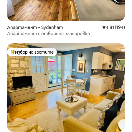
Апартамент – Sydenham
Средна оценка
4,81 (194)
Апартамент с отворена планировка
Избор на гостите
Най-популярен избор на гостите