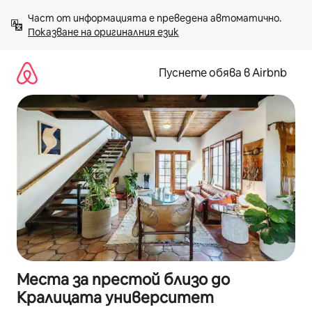
Пропускане
Част от информацията е преведена автоматично. 
към
Показване на оригиналния език
съдържанието
Пуснете обява в Airbnb
Места за престой близо до
Кралицата университет