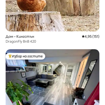
Дом – Кингстън
Средна оценка
4,95 (151)
DragonFly BnB 420
Избор на гостите
Най-популярен избор на гостите