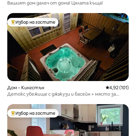
Вашият дом далеч от дома! Цялата къща!
Избор на гостите
Най-популярен избор на гостите
Дом – Кингстън
Средна оценка
4,92 (101)
Детокс убежище с джакузи и басейн + място за
лагерен огън и стая за игри
Избор на гостите
Най-популярен избор на гостите