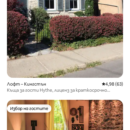
Лофт – Кингстън
Средна оценк
4,98 (63)
Къща за гости Hythe, лиценз за краткосрочно
отдаване под наем LCRL20210000529
Избор на гостите
Избор на гостите