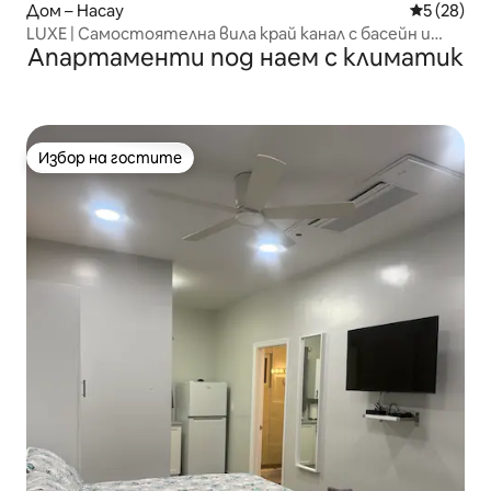
Дом – Насау
Средна оц
5 (28)
LUXE | Самостоятелна вила край канал с басейн и
Апартаменти под наем с климатик
каяци с лодка
Избор на гостите
Избор на гостите