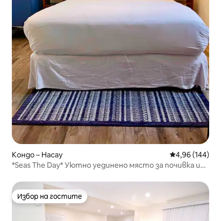
Кондо – Насау
Средна оценка
4,96 (144)
*Seas The Day* Уютно уединено място за почивка и
градински оазис
Избор на гостите
Избор на гостите