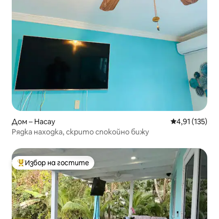
Дом – Насау
Средна оценка
4,91 (135)
Рядка находка, скрито спокойно бижу
Избор на гостите
Най-популярен избор на гостите