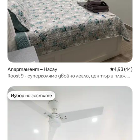
Апартамент – Насау
Средна оценк
4,93 (44)
Roost 9 - суперголямо двойно легло, център и плаж на
5 минути
Избор на гостите
Избор на гостите