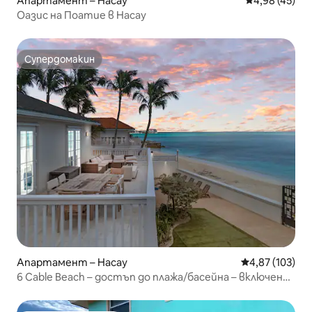
Апартамент – Насау
Средна оценк
4,98 (45)
Оазис на Поатие в Насау
Супердомакин
Супердомакин
Апартамент – Насау
Средна оценка
4,87 (103)
6 Cable Beach – достъп до плажа/басейна – включена
кола