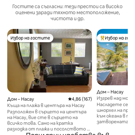
Гостите са съгласни: тези престои са високо
оценени заради тяхното местоположение,
чистота и др.
Избор на гостите
Избор на гос
Избор на гостите
Най-популярен 
Дом – Насау
Изгрев над море
Дом – Насау
Средна оценка: 4,86 от 5, 167
4,86 (167)
прага ви!
Насладете се на 
Къща на плажа в центъра на Насау
шнорхел на праг
Разположен в сърцето на центъра
към океана в тоз
на Насау, вие сте в сърцето на
затворената об
всичко това. Само на кратка
източния край н
разходка от плажа и посолството на
се на изгрева на
САЩ, това отлично