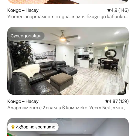
Кондо – Насау
Средна оценк
4,9 (146)
Уютен апартамент с една спалня близо до кабинков
блок 1 на плажа
Супердомакин
Супердомакин
Кондо – Насау
Средна оценка
4,87 (139)
Апартамент с 2 спални в комплекс, Уест Бей, плаж,
пържена риба и център
Избор на гостите
Най-популярен избор на гостите