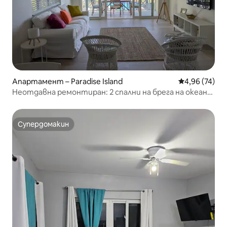
Апартамент – Paradise Island
Средна оценк
4,96 (74)
Неотдавна ремонтиран: 2 спални на брега на океана,
пешеходно разстояние до Атлантида
Супердомакин
Супердомакин