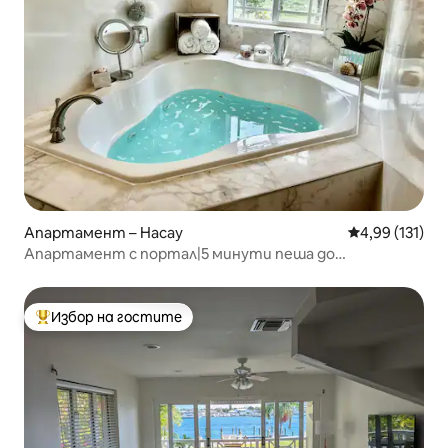
Апартамент – Насау
Средна оценка
4,99 (131)
Апартамент с портал|5 минути пеша до
плажа|BahaMar|Кейбъл Бийч
Избор на гостите
Най-популярен избор на гостите