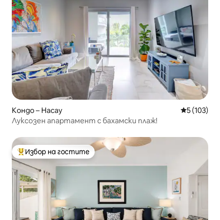
Кондо – Насау
Средна оце
5 (103)
Луксозен апартамент с бахамски плаж!
Избор на гостите
Най-популярен избор на гостите