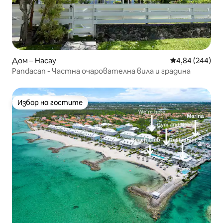
Дом – Насау
Средна оценка
4,84 (244)
Pandacan - Частна очарователна вила и градина
Избор на гостите
Избор на гостите