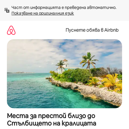
Пропускане
Част от информацията е преведена автоматично. 
към
Показване на оригиналния език
съдържанието
Пуснете обява в Airbnb
Места за престой близо до
Стълбището на кралицата