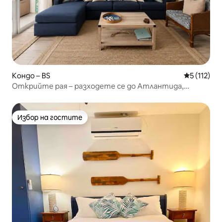
Кондо – BS
Средна оце
5 (112)
Открийте рая – разходете се до Атлантида,
плажове и др.
Избор на гостите
Избор на гостите