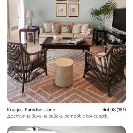
Кондо – Paradise Island
Средна оценка
4,98 (181)
Достъпна вила на райски остров с консиерж.