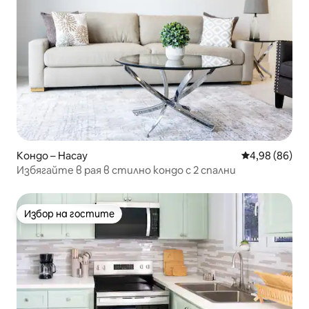
Кондо – Насау
Средна оценк
4,98 (86)
Избягайте в рая в стилно кондо с 2 спални
Избор на гостите
Избор на гостите