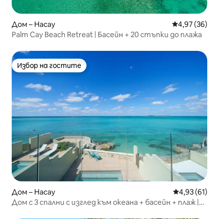
Дом – Насау
Средна оценк
4,97 (36)
Palm Cay Beach Retreat | Басейн + 20 стъпки до плажа
Избор на гостите
Избор на гостите
Дом – Насау
Средна оценк
4,93 (61)
Дом с 3 спални с изглед към океана + басейн + плаж |
Включена кола