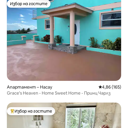
Избор на гостите
Избор на гостите
Апартамент – Насау
Средна оценка
4,86 (165)
Grace's Heaven - Home Sweet Home - Принц Чарлз
Избор на гостите
Най-популярен избор на гостите