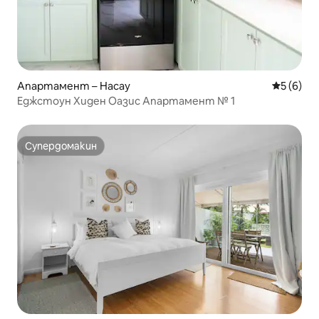
Апартамент – Насау
Средна о
5 (6)
Еджстоун Хиден Оазис Апартамент № 1
Супердомакин
Супердомакин