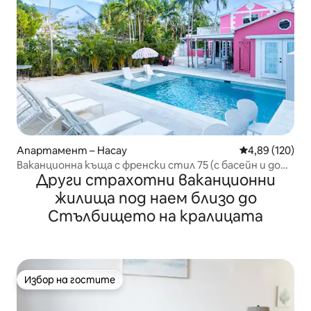
Апартамент – Насау
Средна оценка
4,89 (120)
Ваканционна къща с френски стил 75 (с басейн и до
Други страхотни ваканционни
плаж)
жилища под наем близо до
Стълбището на кралицата
Избор на гостите
Избор на гостите