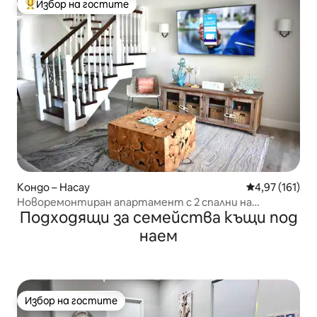
Избор на гостите
Най-популярен избор на гостите
Кондо – Насау
Средна оценка
4,97 (161)
Новоремонтиран апартамент с 2 спални на
Подходящи за семейства къщи под
Парадайз Айлънд
наем
Избор на гостите
Избор на гостите