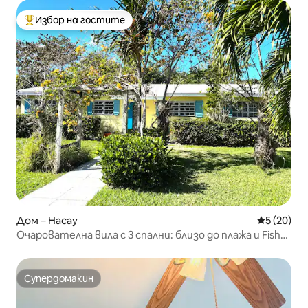
Избор на гостите
Най-популярен избор на гостите
Дом – Насау
Средна оц
5 (20)
Очарователна вила с 3 спални: близо до плажа и Fish
Fry
Супердомакин
Супердомакин