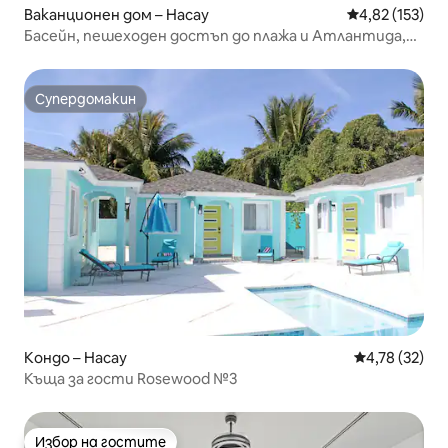
Ваканционен дом – Насау
Средна оценка
4,82 (153)
Басейн, пешеходен достъп до плажа и Атлантида,
кола включена
Супердомакин
Супердомакин
Кондо – Насау
Средна оценк
4,78 (32)
Къща за гости Rosewood №3
Избор на гостите