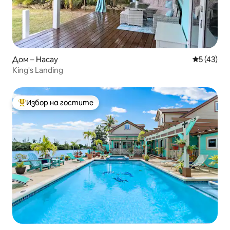
Дом – Насау
Средна оц
5 (43)
King's Landing
Избор на гостите
Най-популярен избор на гостите