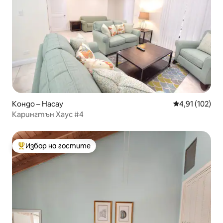
Кондо – Насау
Средна оценка
4,91 (102)
Карингтън Хаус #4
Избор на гостите
Най-популярен избор на гостите