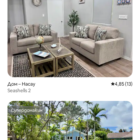
Дом – Насау
Средна оценк
4,85 (13)
Seashells 2
Супердомакин
Супердомакин