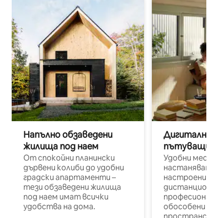
Напълно обзаведени
Дигитални н
жилища под наем
пътуващи п
От спокойни планински
Удобни места
дървени колиби до удобни
настаняване 
градски апартаменти –
настроени и
тези обзаведени жилища
дистанционн
под наем имат всички
професионалис
удобства на дома.
обособени р
пространств