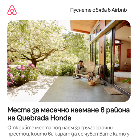
Пропускане
към
Пуснете обява в Airbnb
съдържанието
Места за месечно наемане в района
на Quebrada Honda
Открийте места под наем за дългосрочни
престои, които ви карат да се чувствате като у