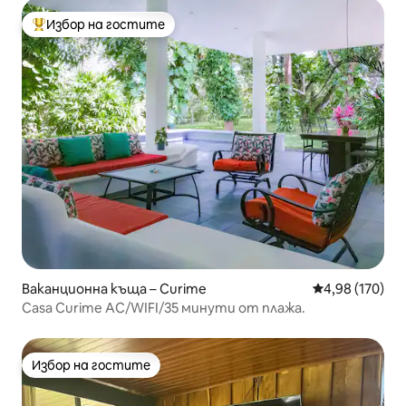
Избор на гостите
Най-популярен избор на гостите
Ваканционна къща – Curime
Средна оценка
4,98 (170)
Casa Curime AC/WIFI/35 минути от плажа.
Избор на гостите
Избор на гостите