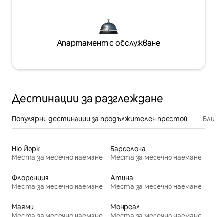
Апартамент с обслужване
Дестинации за разглеждане
Популярни дестинации за продължителен престой
Бли
Ню Йорк
Барселона
Места за месечно наемане
Места за месечно наемане
Флоренция
Атина
Места за месечно наемане
Места за месечно наемане
Маями
Монреал
Места за месечно наемане
Места за месечно наемане