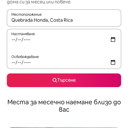
дома си за месец или повече.
Местоположение
Когато резултатите се покажат, използвайте клавишите 
Настаняване
Освобождаване
Търсене
Места за месечно наемане близо до
вас