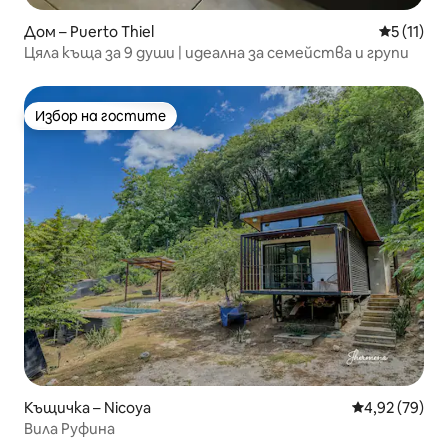
Дом – Puerto Thiel
Средна оц
5 (11)
Цяла къща за 9 души | идеална за семейства и групи
Избор на гостите
Избор на гостите
Къщичка – Nicoya
Средна оценк
4,92 (79)
Вила Руфина