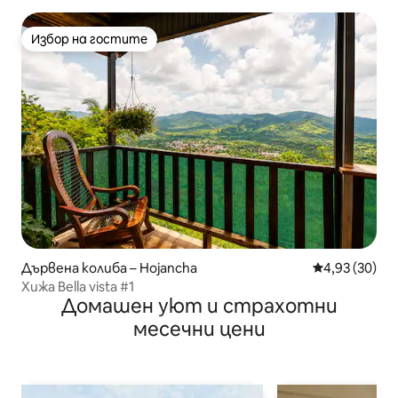
Избор на гостите
Избор на гостите
Дървена колиба – Hojancha
Средна оценк
4,93 (30)
Хижа Bella vista #1
Домашен уют и страхотни
месечни цени