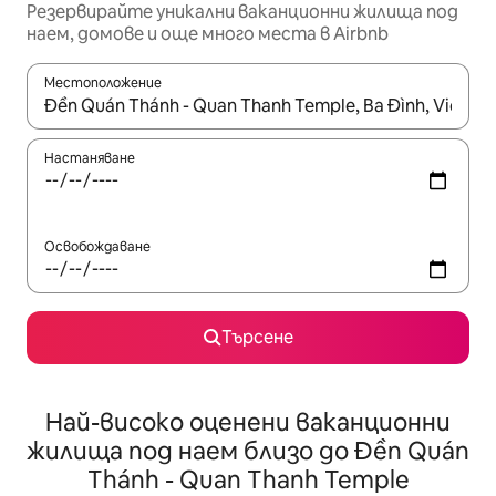
Резервирайте уникални ваканционни жилища под
наем, домове и още много места в Airbnb
Местоположение
Когато резултатите се покажат, използвайте клавишите 
Настаняване
Освобождаване
Търсене
Най-високо оценени ваканционни
жилища под наем близо до Đền Quán
Thánh - Quan Thanh Temple