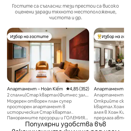
Гостите са съгласни: тези престои са високо
оценени заради тяхното местоположение,
чистота и др.
Избор на гостите
Избор на гос
Избор на гостите
Най-популярен 
Апартамент – Hoàn Kiếm
Средна оценка: 4,85 от 5, 352
4,85 (352)
Апартамент – H
2 спални|Стар квартал|Фитнес зала|
Апартамент в и
Ежедневно почистване|Тераса
Старият кварта
Модерен отворен план супер
Открийте скрит
Кухня 5
просторен апартамент в
квартал Хоан Кийм Сгушена в 
историческия Стар квартал .
алея в Хоан Кийм
Панорамните прозорци и ГОЛЕМИЯТ
предлага автен
Популярни удобства във
БАЛКОН ви дават най - добрата
Ханой, само на н
гледка към града и пълен изглед към
оживения център