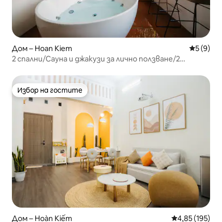
Дом – Hoan Kiem
Средна о
5 (9)
2 спални/Сауна и джакузи за лично ползване/2
минути до езерото
Избор на гостите
Избор на гостите
Дом – Hoàn Kiếm
Средна оценка
4,85 (195)