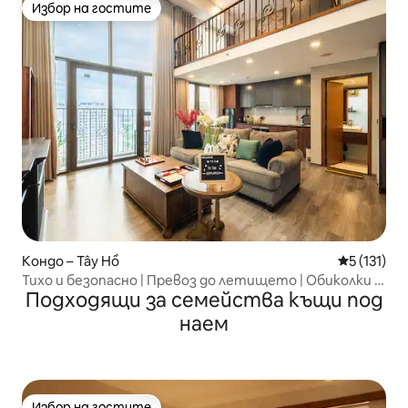
Избор на гостите
Избор на гостите
Кондо – Tây Hồ
Средна оце
5 (131)
Тихо и безопасно | Превоз до летището | Обиколки и
Подходящи за семейства къщи под
услуги
наем
Избор на гостите