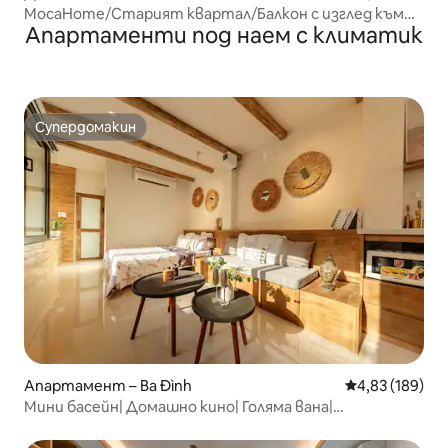
MocaHome/Старият квартал/Балкон с изглед към
Апартаменти под наем с климатик
Уокинг Стрийт
Супердомакин
Супердомакин
Апартамент – Ba Đình
Средна оценка
4,83 (189)
Мини басейн| Домашно кино| Голяма вана|
Самостоятелно настаняване