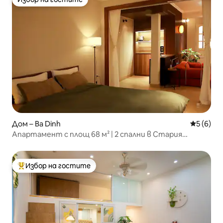
Избор на гостите
Дом – Ba Dinh
Средна о
5 (6)
Апартамент с площ 68 м² | 2 спални в Стария
квартал на Ханой
Избор на гостите
Най-популярен избор на гостите