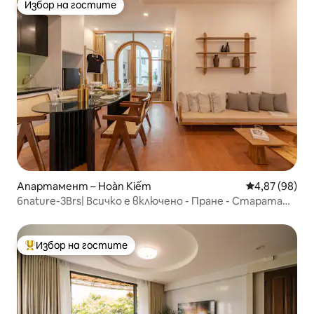
Избор на гостите
Избор на гостите
Апартамент – Hoàn Kiếm
Средна оценк
4,87 (98)
6nature-3Brs| Всичко е включено - Пране - Старата
част
Избор на гостите
Най-популярен избор на гостите