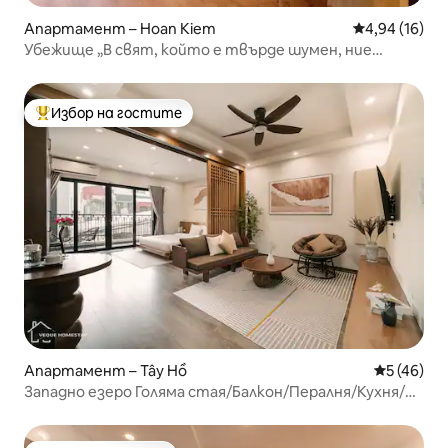
Апартамент – Hoan Kiem
Средна оценк
4,94 (16)
Убежище „В свят, който е твърде шумен, ние
споделяме тишината“.
Избор на гостите
Най-популярен избор на гостите
Апартамент – Tây Hồ
Средна оц
5 (46)
Западно езеро Голяма стая/Балкон/Пералня/Кухня/
Асансьор 6.1