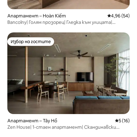
Апартамент – Hoàn Kiếm
Средна оценк
4,96 (54)
Bancolny| Голям прозорец| Гледка към улицата|
Стария квартал
Избор на гостите
Избор на гостите
Апартамент – Tây Hồ
Средна оц
5 (16)
Zen House| 1-стаен апартамент| Скандинавски
стил| Вана