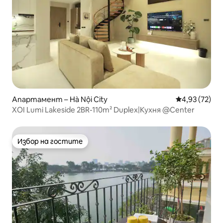
Апартамент – Hà Nội City
Средна оценк
4,93 (72)
XOI Lumi Lakeside 2BR-110m² Duplex|Кухня @Center
Избор на гостите
Избор на гостите