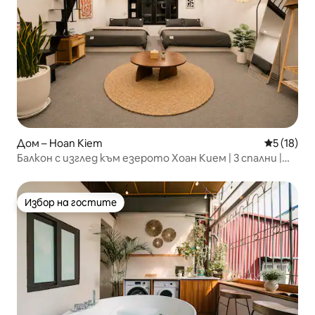
Дом – Hoan Kiem
Средна оц
5 (18)
Балкон с изглед към езерото Хоан Кием | 3 спални |
6 души | 20% отстъпка
Избор на гостите
Избор на гостите