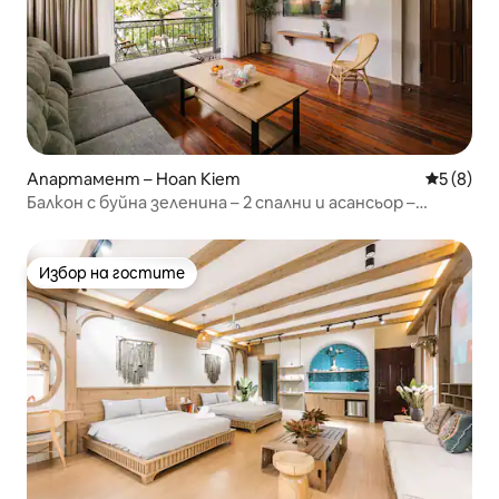
Апартамент – Hoan Kiem
Средна о
5 (8)
Балкон с буйна зеленина – 2 спални и асансьор –
център, Ханой, Старият квартал
Избор на гостите
Избор на гостите