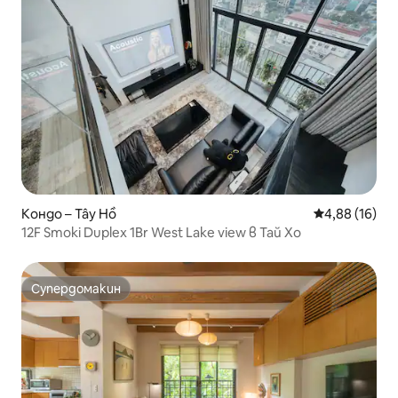
Кондо – Tây Hồ
Средна оценк
4,88 (16)
12F Smoki Duplex 1Br West Lake view в Тай Хо
Супердомакин
Супердомакин