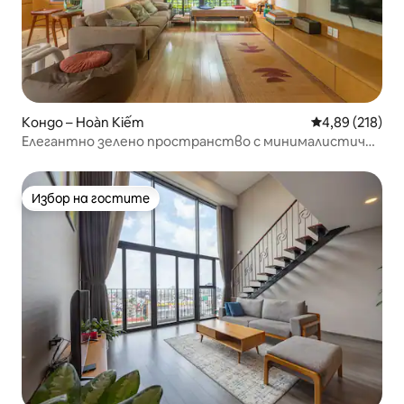
Кондо – Hoàn Kiếm
Средна оценка
4,89 (218)
Елегантно зелено пространство с минималистичен
стил
Избор на гостите
Избор на гостите