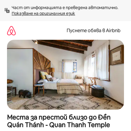
Пропускане
Част от информацията е преведена автоматично. 
към
Показване на оригиналния език
съдържанието
Пуснете обява в Airbnb
Места за престой близо до Đền
Quán Thánh - Quan Thanh Temple