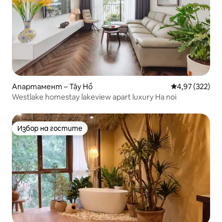
Апартамент – Tây Hồ
Средна оценка
4,97 (322)
Westlake homestay lakeview apart luxury Ha noi
Избор на гостите
Избор на гостите