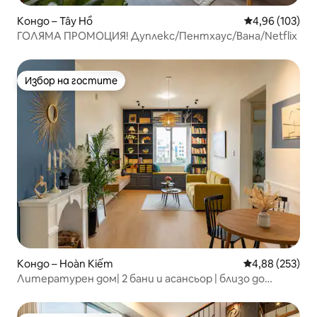
Кондо – Tây Hồ
Средна оценка
4,96 (103)
ГОЛЯМА ПРОМОЦИЯ! Дуплекс/Пентхаус/Вана/Netflix
Избор на гостите
Избор на гостите
Кондо – Hoàn Kiếm
Средна оценка
4,88 (253)
Литературен дом| 2 бани и асансьор | близо до
Стария квартал