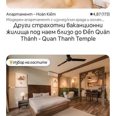
Апартамент – Hoàn Kiếm
Средна оценка
4,87 (173)
Модерен апартамент с изглед към града и голям
Други страхотни ваканционни
балкон
жилища под наем близо до Đền Quán
Thánh - Quan Thanh Temple
Избор на гостите
Най-популярен избор на гостите