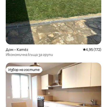
Дом – Kamëz
Средна оценка
4,95 (172)
Икономична къща за групи
Избор на гостите
Избор на гостите