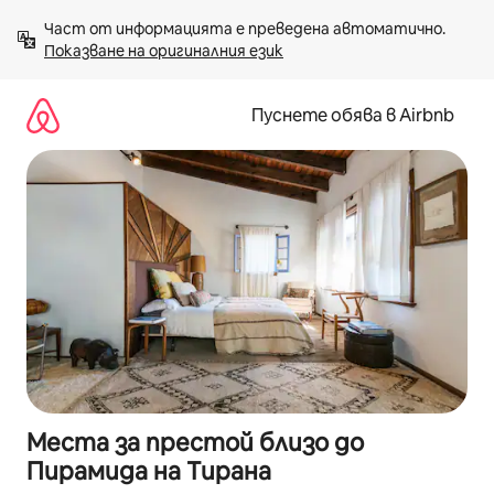
Пропускане
Част от информацията е преведена автоматично. 
към
Показване на оригиналния език
съдържанието
Пуснете обява в Airbnb
Места за престой близо до
Пирамида на Тирана