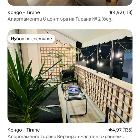
Кондо – Tiranë
Средна оценка
4,92 (113)
Апартаменти в центъра на Тирана № 2 (без
самостоятелно настаняване)
Избор на гостите
Избор на гостите
Кондо – Tiranë
Средна оценка
4,97 (135)
Апартамент Тирана Веранда + частен охраняем