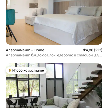
Апартамент – Tiranë
Средна оценка
4,88 (222)
Апартамент близо до Блок, езерото и стадион „Еър
Албания“ (03)
Избор на гостите
Най-популярен избор на гостите