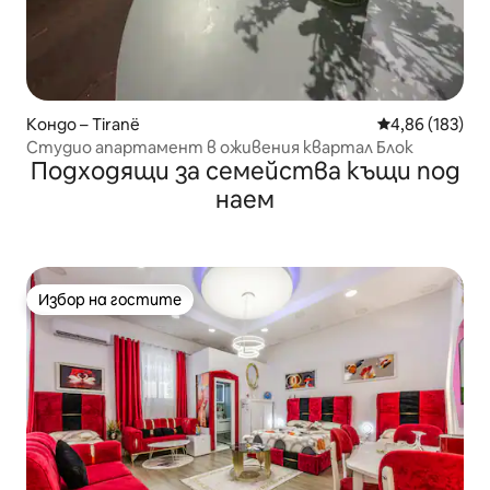
Кондо – Tiranë
Средна оценка
4,86 (183)
Студио апартамент в оживения квартал Блок
Подходящи за семейства къщи под
наем
Избор на гостите
Избор на гостите