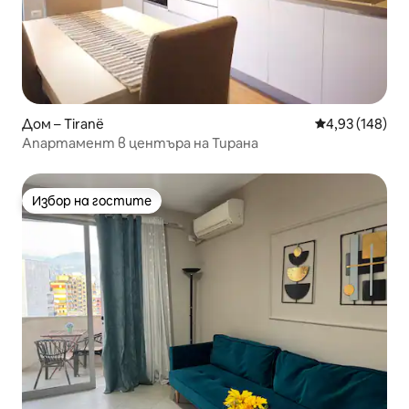
Дом – Tiranë
Средна оценка
4,93 (148)
Апартамент в центъра на Тирана
Избор на гостите
Избор на гостите