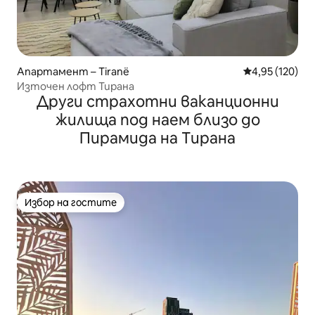
Апартамент – Tiranë
Средна оценка
4,95 (120)
Източен лофт Тирана
Други страхотни ваканционни
жилища под наем близо до
Пирамида на Тирана
Избор на гостите
Избор на гостите