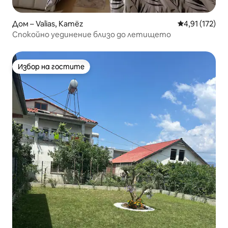
Дом – Valias, Kamëz
Средна оценка
4,91 (172)
Спокойно уединение близо до летището
Избор на гостите
Избор на гостите