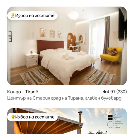
паркинг
Избор на гостите
Най-популярен избор на гостите
Кондо – Tiranë
Средна оценка
4,97 (230)
Център на Стария град на Тирана, главен булевард
Избор на гостите
Най-популярен избор на гостите