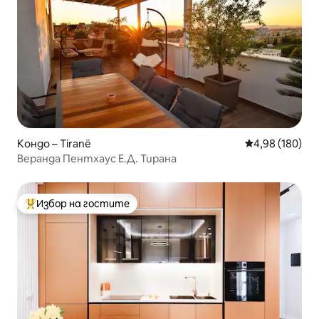
Кондо – Tiranë
Средна оценка
4,98 (180)
Веранда Пентхаус Е.Д. Тирана
Избор на гостите
Най-популярен избор на гостите