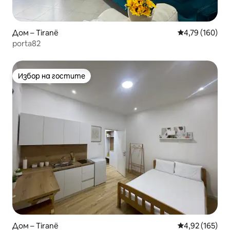
Дом – Tiranë
Средна оценка
4,79 (160)
porta82
Избор на гостите
Избор на гостите
Дом – Tiranë
Средна оценка
4,92 (165)