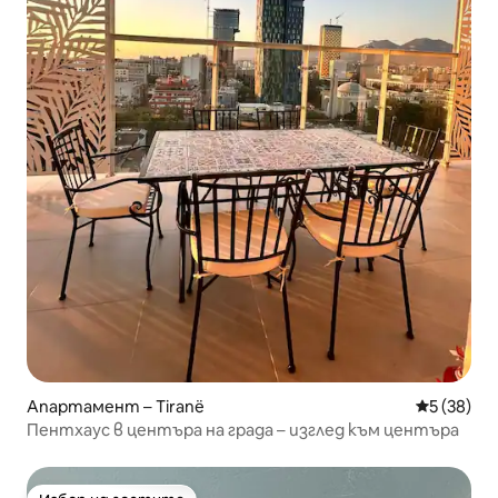
Апартамент – Tiranë
Средна оц
5 (38)
Пентхаус в центъра на града – изглед към центъра