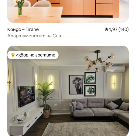
Кондо – Tiranë
Средна оценка
4,97 (140)
Апартаментът на Сиа
Избор на гостите
Най-популярен избор на гостите