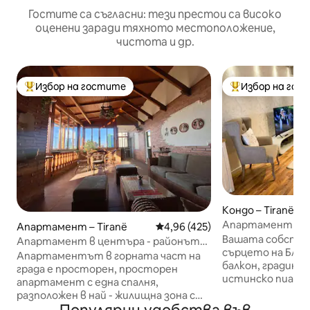
Гостите са съгласни: тези престои са високо
оценени заради тяхното местоположение,
чистота и др.
Избор на гостите
Избор на гос
Най-популярен избор на гостите
Най-популярен 
Кондо – Tiranë
Апартамент с 3 с
Апартамент – Tiranë
Средна оценка: 4,96 от 5, 42
4,96 (425)
пиано, в сърцето
Вашата собстве
Апартамент в центъра - районът
сърцето на Блок
на Bllok
Апартаментът в горната част на
балкон, градина 
града е просторен, просторен
истинско пиано 
апартамент с една спалня,
3 спални (с двойн
разположен в най - жилищна зона с
2 единични легла
лесен достъп до ресторанти,