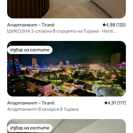
Апартамент – Tiranë
Средна оценка
4,98 (120)
ШИКОЗНА 2-стайна в сърцето на Тирана - Herin
Apartments
Избор на гостите
Избор на гостите
Апартамент – Tiranë
Средна оценк
4,91 (117)
Апартамент в галерия в Тирана
Избор на гостите
Избор на гостите