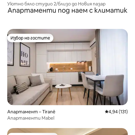
Уютно бяло студио 2/близо до Новия пазар
Апартаменти под наем с климатик
Избор на гостите
Избор на гостите
Апартамент – Tiranë
Средна оценка
4,94 (131)
Апартаменти Mabel