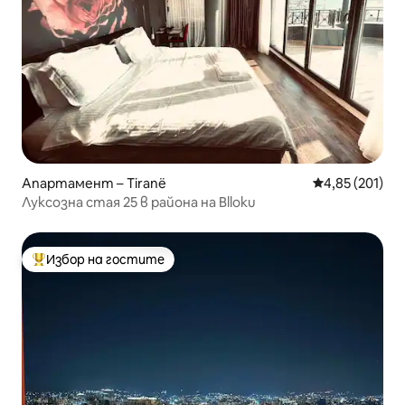
Апартамент – Tiranë
Средна оценка
4,85 (201)
Луксозна стая 25 в района на Blloku
Избор на гостите
Най-популярен избор на гостите