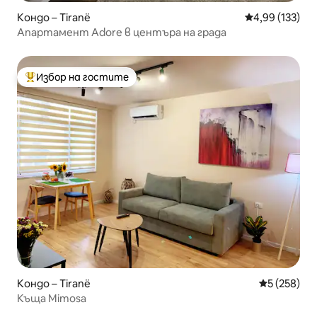
Кондо – Tiranë
Средна оценка
4,99 (133)
Апартамент Adore в центъра на града
Избор на гостите
Най-популярен избор на гостите
Кондо – Tiranë
Средна оце
5 (258)
Къща Mimosa