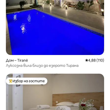
Дом – Tiranë
Средна оценка
4,88 (110)
Луксозна вила близо до езерото Тирана
Избор на гостите
Най-популярен избор на гостите