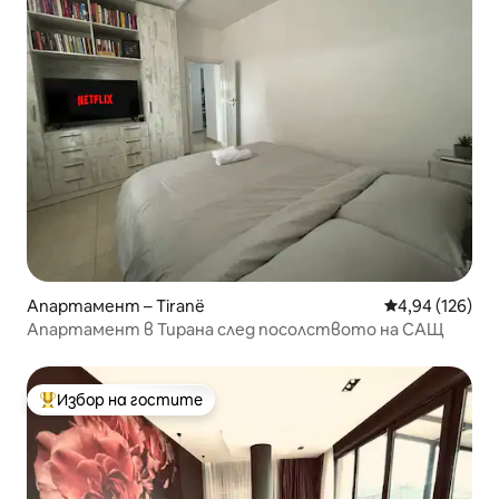
Апартамент – Tiranë
Средна оценка
4,94 (126)
Апартамент в Тирана след посолството на САЩ
Избор на гостите
Най-популярен избор на гостите