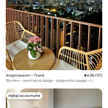
Апартамент – Tiranë
Средна оценка
4,96 (117)
Skyview – център на града – градинска сграда – с
паркинг
Избор на гостите
Избор на гостите