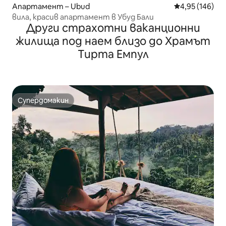
Апартамент – Ubud
Средна оценка
4,95 (146)
вила, красив апартамент в Убуд Бали
Други страхотни ваканционни
жилища под наем близо до Храмът
Тирта Емпул
Супердомакин
Супердомакин