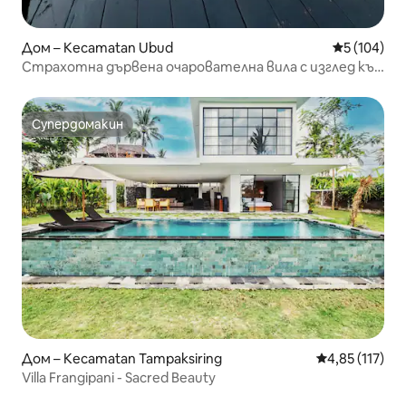
Дом – Kecamatan Ubud
Средна оце
5 (104)
Страхотна дървена очарователна вила с изглед към
Райсфийлд УБУД
Супердомакин
Супердомакин
Дом – Kecamatan Tampaksiring
Средна оценка
4,85 (117)
Villa Frangipani - Sacred Beauty