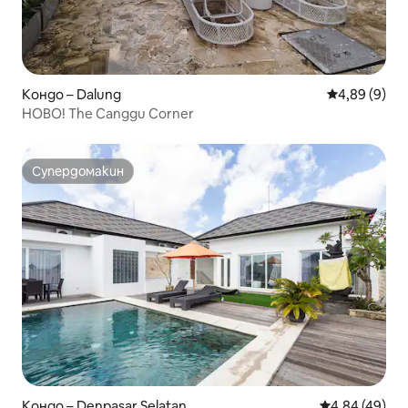
Кондо – Dalung
Средна оцен
4,89 (9)
НОВО! The Canggu Corner
Супердомакин
Супердомакин
Кондо – Denpasar Selatan
Средна оценк
4,84 (49)