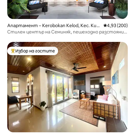
Апартамент – Kerobokan Kelod, Kec. Kuta
Средна оценка
4,93 (200)
Utara, Kabupaten Badung
Стилен център на Семиняк, пешеходно разстояние
до Sistefields
Избор на гостите
Най-популярен избор на гостите