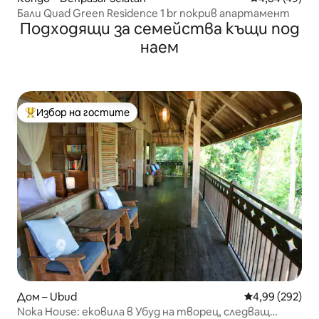
Бали Quad Green Residence 1 br покрив апартамент
Подходящи за семейства къщи под
наем
Избор на гостите
Най-популярен избор на гостите
Дом – Ubud
Средна оценка
4,99 (292)
Noka House: ековила в Убуд на творец, следващ