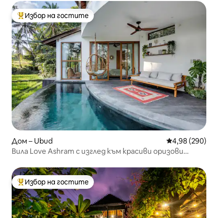
Избор на гостите
Най-популярен избор на гостите
Дом – Ubud
Средна оценка
4,98 (290)
Вила Love Ashram с изглед към красиви оризови
полета
Избор на гостите
Най-популярен избор на гостите