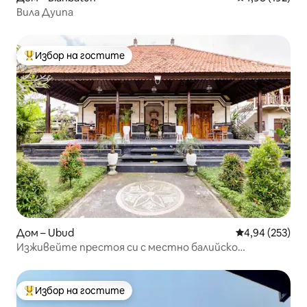
Вила Дуипа
Избор на гостите
Най-популярен избор на гостите
Дом – Ubud
Средна оценка
4,94 (253)
Изживейте престоя си с местно балийско
семейство
Избор на гостите
Най-популярен избор на гостите