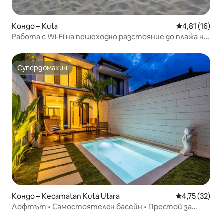
Кондо – Kuta
Средна оценк
4,81 (16)
Работа с Wi-Fi на пешеходно разстояние до плажа на
Кута – Легиан – Семиняк
Супердомакин
Супердомакин
Кондо – Kecamatan Kuta Utara
Средна оценк
4,75 (32)
Лофтът • Самостоятелен басейн • Престой за
дигитални номади