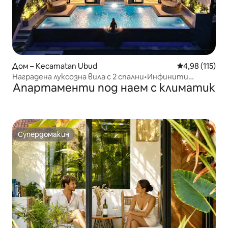
Дом – Kecamatan Ubud
Средна оценка
4,98 (115)
Наградена луксозна вила с 2 спални•Инфинити
Апартаменти под наем с климатик
басейн•Изглед към джунглата
Супердомакин
Супердомакин