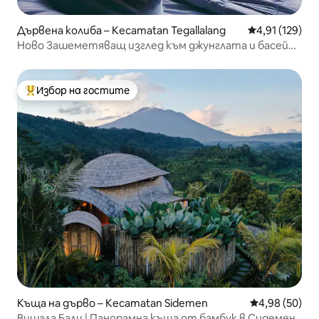
Дървена колиба – Kecamatan Tegallalang
Средна оценка
4,91 (129)
Ново Зашеметяващ изглед към джунглата и басейн
#Beyond heaven 3
Избор на гостите
Най-популярен избор на гостите
Къща на дърво – Kecamatan Sidemen
Средна оценк
4,98 (50)
Вишала Бали | Панорамна къща от бамбук в Сидемен