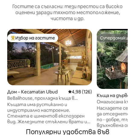
Гостите са съгласни: тези престои са високо
оценени заради тяхното местоположение,
чистота и др.
Избор на гостите
Супердомакин
Най-популярен избор на гостите
Супердомакин
Дом – Kecamatan Ubud
Средна оценка: 4,98 от 5, 126
4,98 (126)
Къща на дърво – 
BeBalihouse, прохладна къща в
g
Омагьосана къщ
джунглата
Къщата има рустикално и
сгушена в джунг
Насладете се н
индустриално настроение.
да отседнете в 
Стената е циментов експозорен
по - добре, тъй 
вид. Железните стъклени врати и
вдъхновена от 
прозорци, за да се гарантира
Популярни удобства във
с кръгли врати 
гледката към джунглата, която се