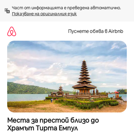
Пропускане
Част от информацията е преведена автоматично. 
към
Показване на оригиналния език
съдържанието
Пуснете обява в Airbnb
Места за престой близо до
Храмът Тирта Емпул