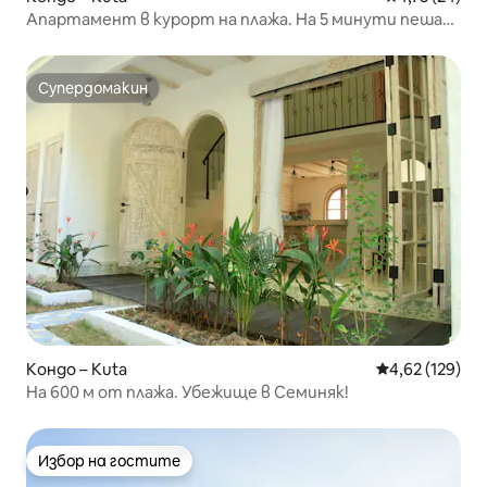
Апартамент в курорт на плажа. На 5 минути пеша
от плажа Легиан
Супердомакин
Супердомакин
Кондо – Kuta
Средна оценка
4,62 (129)
На 600 м от плажа. Убежище в Семиняк!
Избор на гостите
Избор на гостите