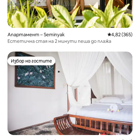
Апартамент – Seminyak
Средна оценка
4,82 (365)
Естетична стая на 2 минути пеша до плажа
Избор на гостите
Избор на гостите