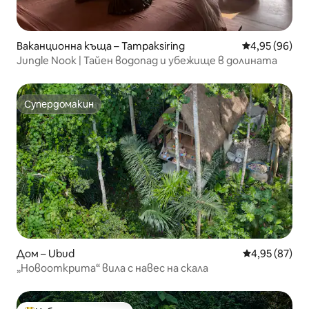
Ваканционна къща – Tampaksiring
Средна оценк
4,95 (96)
Jungle Nook | Тайен водопад и убежище в долината
Супердомакин
Супердомакин
Дом – Ubud
Средна оценк
4,95 (87)
„Новооткрита“ вила с навес на скала