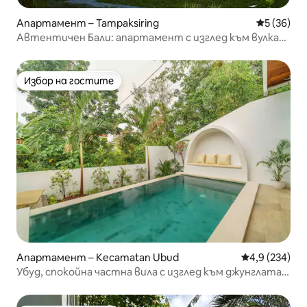
Апартамент – Tampaksiring
Средна оц
5 (36)
Автентичен Бали: апартамент с изглед към вулкана
и оризово поле
Избор на гостите
Избор на гостите
Апартамент – Kecamatan Ubud
Средна оценк
4,9 (234)
Убуд, спокойна частна вила с изглед към джунглата
(ново)