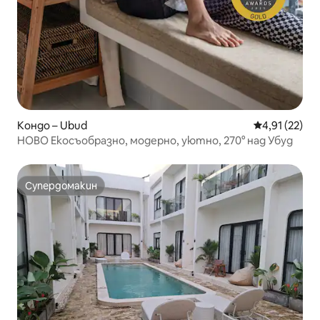
Кондо – Ubud
Средна оценк
4,91 (22)
НОВО Екосъобразно, модерно, уютно, 270° над Убуд
Супердомакин
Супердомакин