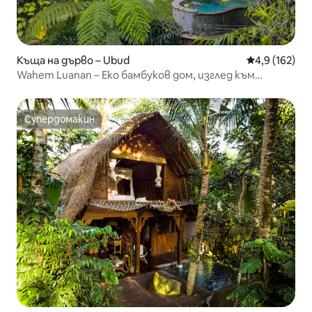
Къща на дърво – Ubud
Средна оценк
4,9 (162)
Wahem Luanan – Еко бамбуков дом, изглед към
реката
Супердомакин
Супердомакин