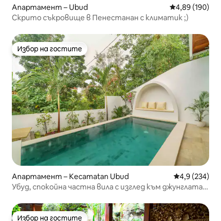
Апартамент – Ubud
Средна оценка
4,89 (190)
Скрито съкровище в Пенестанан с климатик ;)
Избор на гостите
Избор на гостите
Апартамент – Kecamatan Ubud
Средна оценк
4,9 (234)
Убуд, спокойна частна вила с изглед към джунглата
(ново)
Избор на гостите