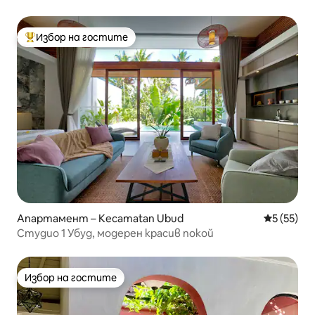
Убуд
Избор на гостите
Най-популярен избор на гостите
Апартамент – Kecamatan Ubud
Средна оц
5 (55)
Студио 1 Убуд, модерен красив покой
Избор на гостите
Избор на гостите