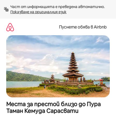
Пропускане
Част от информацията е преведена автоматично. 
към
Показване на оригиналния език
съдържанието
Пуснете обява в Airbnb
Места за престой близо до Пура
Таман Кемуда Сарасвати