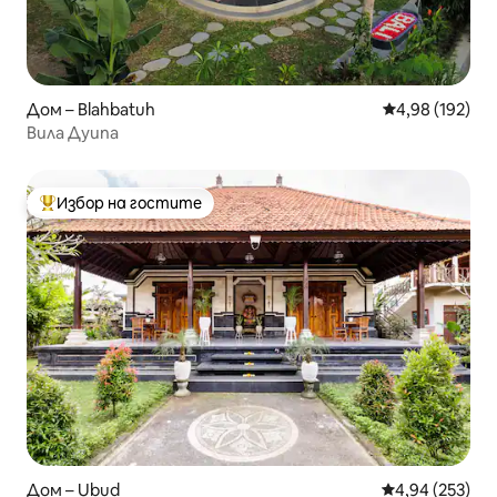
Дом – Blahbatuh
Средна оценка
4,98 (192)
Вила Дуипа
Избор на гостите
Най-популярен избор на гостите
Дом – Ubud
Средна оценка
4,94 (253)