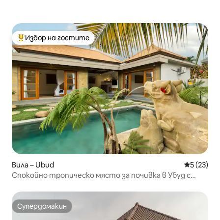
Избор на гостите
Най-популярен избор на гостите
Вила – Ubud
Средна оц
5 (23)
Спокойно тропическо място за почивка в Убуд с
просторна градина
Супердомакин
Супердомакин