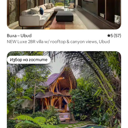
Вила – Ubud
Средна оц
5 (57)
NEW Luxe 2BR villa w/ rooftop & canyon views, Ubud
Избор на гостите
Избор на гостите