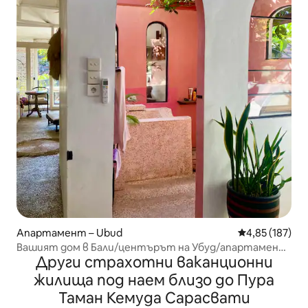
Апартамент – Ubud
Средна оценка
4,85 (187)
Вашият дом в Бали/центърът на Убуд/апартамент
Други страхотни ваканционни
над улицата.
жилища под наем близо до Пура
Таман Кемуда Сарасвати