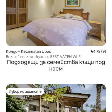
Кондо – Kecamatan Ubud
Средна оцен
4,78 (9)
Вила с 1 спалня с кухня и БЕЗПЛАТЕН Wi-Fi
Подходящи за семейства къщи под
наем
Избор на гостите
Избор на гостите