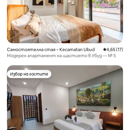
Самостоятелна стая – Kecamatan Ubud
Средна оценк
4,65 (17)
Модерен апартамент на щастието в Убуд — № 5
Избор на гостите
Избор на гостите