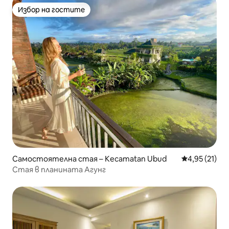
Избор на гостите
Избор на гостите
Самостоятелна стая – Kecamatan Ubud
Средна оценк
4,95 (21)
Стая в планината Агунг