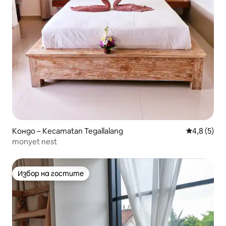
Кондо – Kecamatan Tegallalang
Средна оце
4,8 (5)
monyet nest
Избор на гостите
Избор на гостите