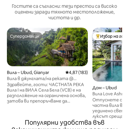
Гостите са съгласни: тези престои са високо
оценени заради тяхното местоположение,
чистота и др.
Супердомакин
Избор на гос
Супердомакин
Най-популярен 
Вила – Ubud, Gianyar
Средна оценка: 4,87 от 5, 183
4,87 (183)
Вила в джунглата/на реката @
VillaCellaBella
Здравейте, гости: ЧАСТНАТА РЕКА
Дом – Ubud
Вила I на ВИЛА Села Бела (VCB) е на
Вила Love Ashram
разположение на ограничена основа,
красиви оризови
Отпуснете се в
затова ви препоръчваме да
частна вила в дж
резервирате възможно най - скоро.
уединено свети
За да видите търсенето на всички
луксът среща п
наши обяви
Популярни удобства във
на любовта е р
https://www.airbnb.com/users/show/204619590
дълбока релакса
- Бутлър/безплатна закуска -