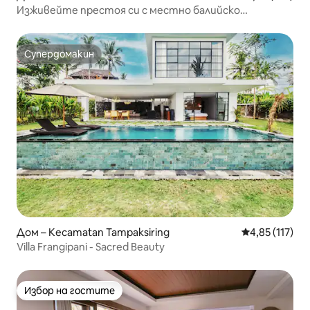
Изживейте престоя си с местно балийско
семейство
Супердомакин
Супердомакин
Дом – Kecamatan Tampaksiring
Средна оценка
4,85 (117)
Villa Frangipani - Sacred Beauty
Избор на гостите
Избор на гостите