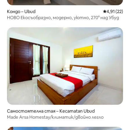
Кондо – Ubud
Средна оценк
4,91 (22)
НОВО Екосъобразно, модерно, уютно, 270° над Убуд
Самостоятелна стая – Kecamatan Ubud
Made Arsa Homestay/климатик/двойно легло