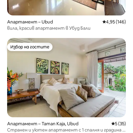
Апартамент – Ubud
Средна оценка
4,95 (146)
вила, красив апартамент в Убуд Бали
Избор на гостите
Избор на гостите
Апартамент – Taman Kaja, Ubud
Средна оц
5 (35)
Странен и уютен апартамент с 1 спалня и градина в