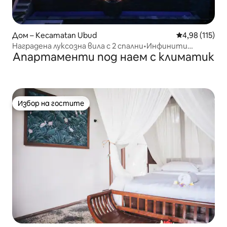
Дом – Kecamatan Ubud
Средна оценка
4,98 (115)
Наградена луксозна вила с 2 спални•Инфинити
Апартаменти под наем с климатик
басейн•Изглед към джунглата
Избор на гостите
Избор на гостите