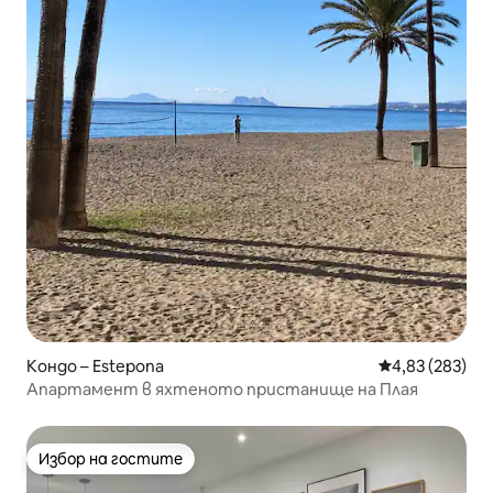
Кондо – Estepona
Средна оценка
4,83 (283)
Апартамент в яхтеното пристанище на Плая
Избор на гостите
Избор на гостите