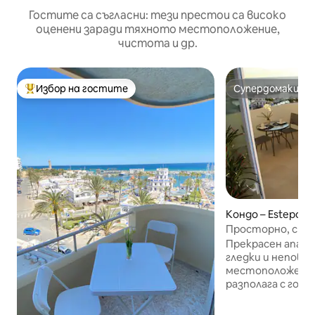
Гостите са съгласни: тези престои са високо
оценени заради тяхното местоположение,
чистота и др.
Избор на гостите
Супердомакин
Най-популярен избор на гостите
Супердомакин
Кондо – Estepona
Просторно, с гле
местоположение
Прекрасен апар
(международна 
гледки и непов
местоположение
разполага с голя
голяма частичн
като трета спал