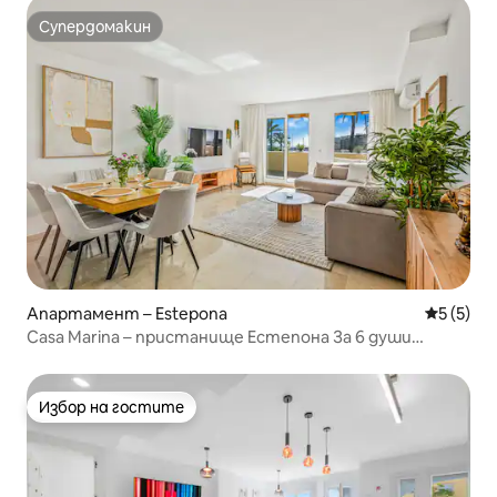
Супердомакин
Супердомакин
Апартамент – Estepona
Средна о
5 (5)
Casa Marina – пристанище Естепона За 6 души
Изглед към морето
Избор на гостите
Избор на гостите