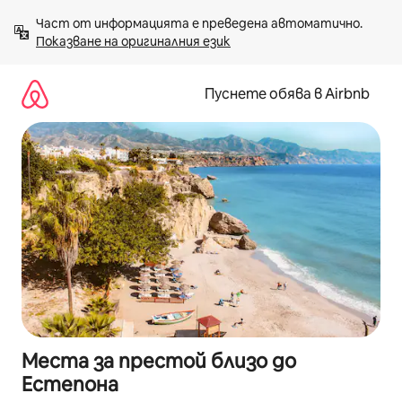
Пропускане
Част от информацията е преведена автоматично. 
към
Показване на оригиналния език
съдържанието
Пуснете обява в Airbnb
Места за престой близо до
Естепона