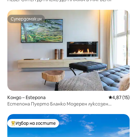
Супердомакин
Супердомакин
Кондо – Estepona
Средна оценк
4,87 (15)
Естепона Пуерто Бланко Модерен луксозен
апартамент
Избор на гостите
Най-популярен избор на гостите