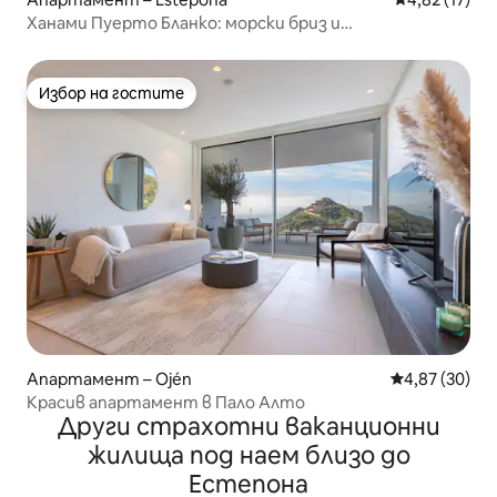
Ханами Пуерто Бланко: морски бриз и
зашеметяващи гледки
Избор на гостите
Избор на гостите
Апартамент – Ojén
Средна оценк
4,87 (30)
Красив апартамент в Пало Алто
Други страхотни ваканционни
жилища под наем близо до
Естепона