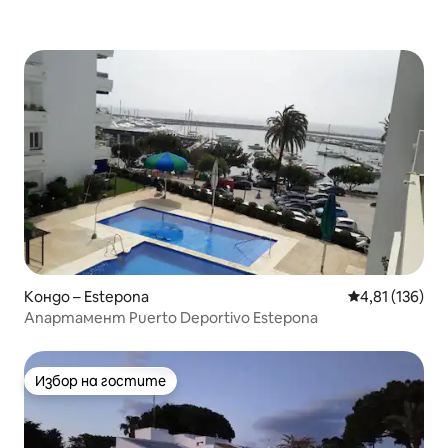
Кондо – Estepona
Средна оценка
4,81 (136)
Апартамент Puerto Deportivo Estepona
Избор на гостите
Избор на гостите