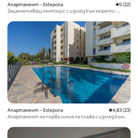
Апартамент – Estepona
Средна оц
5 (22)
Зашеметяващ пентхаус с изглед към морето -
Пуерто Депортиво
Апартамент – Estepona
Средна оценк
4,83 (23)
Апартамент на първа линия на плажа с изглед към
морето