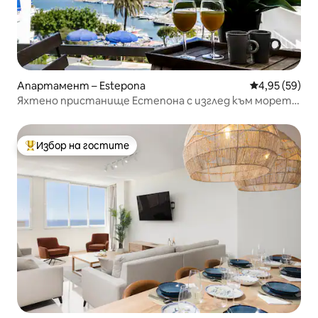
Апартамент – Estepona
Средна оценк
4,95 (59)
Яхтено пристанище Естепона с изглед към морето,
басейн и паркинг.
Избор на гостите
Най-популярен избор на гостите