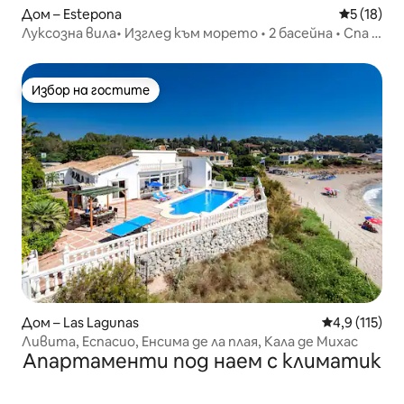
Дом – Estepona
Средна оц
5 (18)
Луксозна вила• Изглед към морето • 2 басейна • Спа •
Casa Iris
Избор на гостите
Избор на гостите
Дом – Las Lagunas
Средна оценк
4,9 (115)
Ливита, Еспасио, Енсима де ла плая, Кала де Михас
Апартаменти под наем с климатик