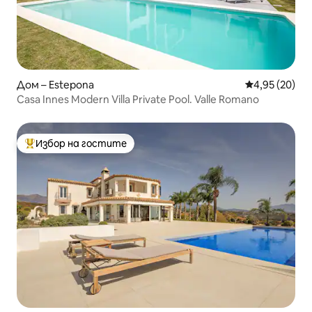
Дом – Estepona
Средна оценк
4,95 (20)
Casa Innes Modern Villa Private Pool. Valle Romano
Избор на гостите
Най-популярен избор на гостите