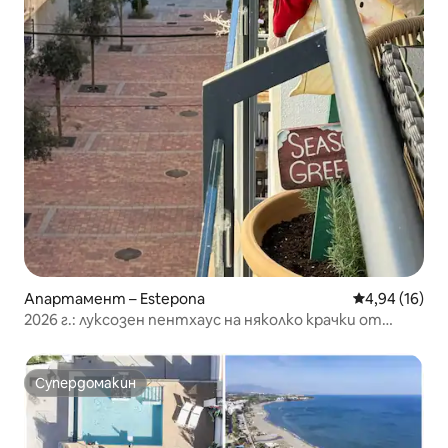
Апартамент – Estepona
Средна оценк
4,94 (16)
2026 г.: луксозен пентхаус на няколко крачки от
Средиземно море
Супердомакин
Супердомакин