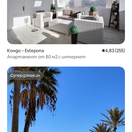
Кондо – Estepona
Средна оценка
4,83 (255)
Апартамент от 80 м2 с интернет
Супердомакин
Супердомакин