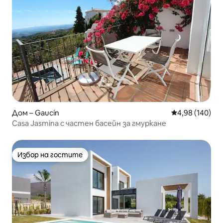
Дом – Gaucín
Средна оценка
4,98 (140)
Casa Jasmina с частен басейн за гмуркане
Избор на гостите
Избор на гостите