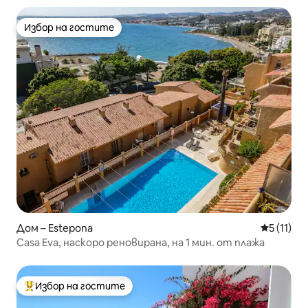
Избор на гостите
Избор на гостите
Дом – Estepona
Средна оц
5 (11)
Casa Eva, наскоро реновирана, на 1 мин. от плажа
Избор на гостите
Най-популярен избор на гостите