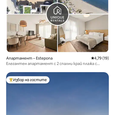
Апартамент – Estepona
Средна оценк
4,79 (19)
Елегантен апартамент с 2 спални край плажа с
басейн на покрива
Избор на гостите
Най-популярен избор на гостите