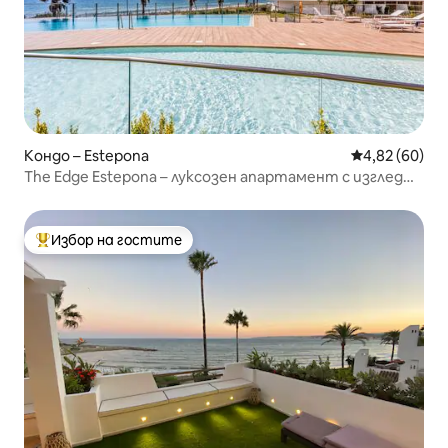
Кондо – Estepona
Средна оценк
4,82 (60)
The Edge Estepona – луксозен апартамент с изглед
към плажа.
Избор на гостите
Най-популярен избор на гостите