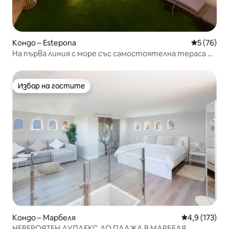
Кондо – Estepona
Средна оц
5 (76)
На първа линия с море със самостоятелна тераса с
изглед към морето
Избор на гостите
Избор на гостите
Кондо – Марбеля
Средна оценк
4,9 (173)
НЕВЕРОЯТЕН ДУПЛЕКС ДО ПЛАЖА В МАРБЕЛЯ