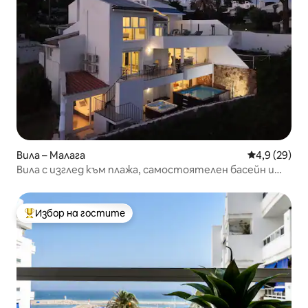
Вила – Малага
Средна оцен
4,9 (29)
Вила с изглед към плажа, самостоятелен басейн и
джакузи.
Избор на гостите
Най-популярен избор на гостите