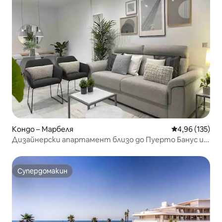
Кондо – Марбеля
Средна оценка
4,96 (135)
Дизайнерски апартамент близо до Пуерто Банус и
Марбея
Супердомакин
Супердомакин