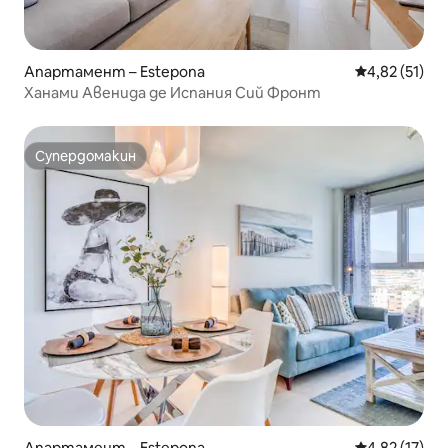
Апартамент – Estepona
Средна оценк
4,82 (51)
Ханами Авенида де Испания Сий Фронт
Супердомакин
Супердомакин
Апартамент – Estepona
Средна оценк
4,82 (17)