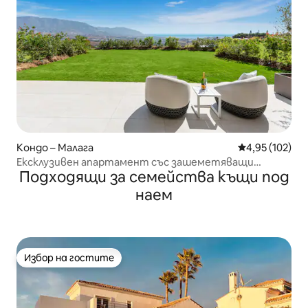
Кондо – Малага
Средна оценка
4,95 (102)
Ексклузивен апартамент със зашеметяващи
Подходящи за семейства къщи под
изгледи, басейн и голф
наем
Избор на гостите
Избор на гостите