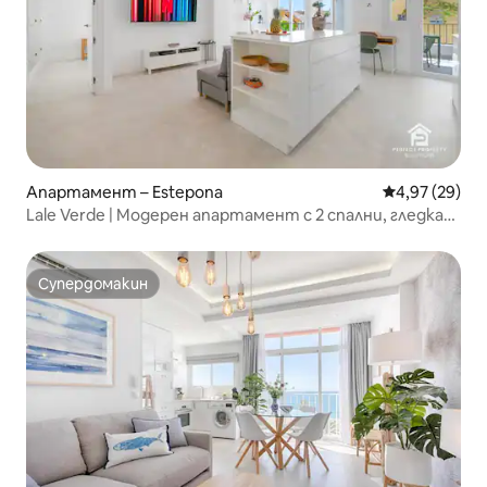
Апартамент – Estepona
Средна оценк
4,97 (29)
Lale Verde | Модерен апартамент с 2 спални, гледка
към морето и гараж
Супердомакин
Супердомакин