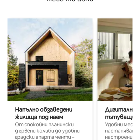
Напълно обзаведени
Дигитални н
жилища под наем
пътуващи п
От спокойни планински
Удобни места
дървени колиби до удобни
настаняване 
градски апартаменти –
настроени и