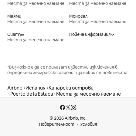
Места за месечно наемане
Места за месечно наемане
Маями
Монреал
Места за месечно наемане
Места за месечно наемане
Сиатъл
Повече информация
Места за месечно наемане
*Възможно е да се прилагат известни изключения в
определени географски райони и за някои типове места.
Airbnb
Испания
Канарски острови
Puerto de la Estaca
Места за месечно наемане
© 2026 Airbnb, Inc.
Поверителност
Условия