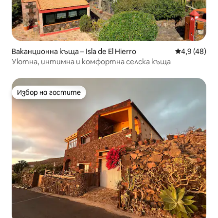
Ваканционна къща – Isla de El Hierro
Средна оцен
4,9 (48)
Уютна, интимна и комфортна селска къща
Избор на гостите
Избор на гостите