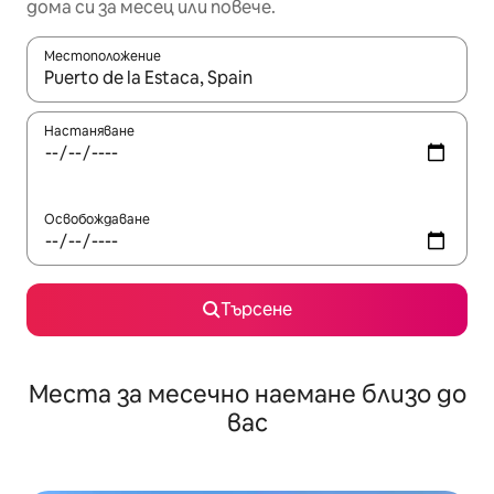
дома си за месец или повече.
Местоположение
Когато резултатите се покажат, използвайте клавишите 
Настаняване
Освобождаване
Търсене
Места за месечно наемане близо до
вас