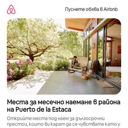
Пропускане
към
Пуснете обява в Airbnb
съдържанието
Места за месечно наемане в района
на Puerto de la Estaca
Открийте места под наем за дългосрочни
престои, които ви карат да се чувствате като у