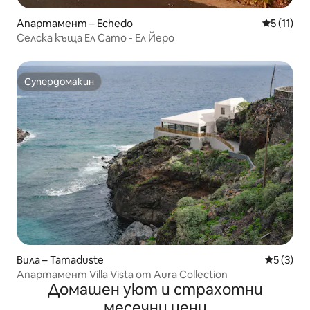
Апартамент – Echedo
Средна оц
5 (11)
Селска къща Ел Сато - Ел Йеро
Супердомакин
Супердомакин
Вила – Tamaduste
Средна о
5 (3)
Апартамент Villa Vista от Aura Collection
Домашен уют и страхотни
месечни цени