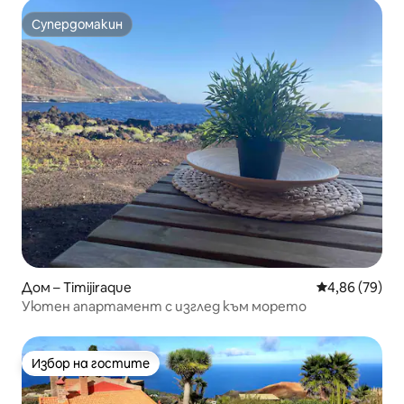
Супердомакин
Супердомакин
Дом – Timijiraque
Средна оценк
4,86 (79)
Уютен апартамент с изглед към морето
Избор на гостите
Избор на гостите