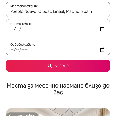
Местоположение
Когато резултатите се покажат, използвайте клавишите 
Настаняване
Освобождаване
Търсене
Места за месечно наемане близо до
вас