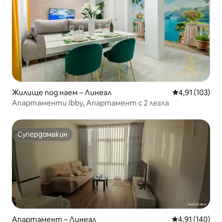
Жилище под наем – Линеал
Средна оценка
4,91 (103)
Апартаменти Ibby, Апартамент с 2 легла
Супердомакин
Супердомакин
Апартамент – Линеал
Средна оценка
4,91 (140)