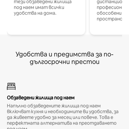
тези обзаведени жилища
дистанционн
под наем имат всички
професионалис
удобства на дома.
обособени р
пространств
Удобства и предимства за по-
дългосрочни престои
Обзаведени жилища под наем
Напълно обзаведените жилища под наем
включват кухня и необходимите ви удобства, за
да живеете удобно за месец или повече. Това е
перфектната алтернатива на преотдаването
под наем.