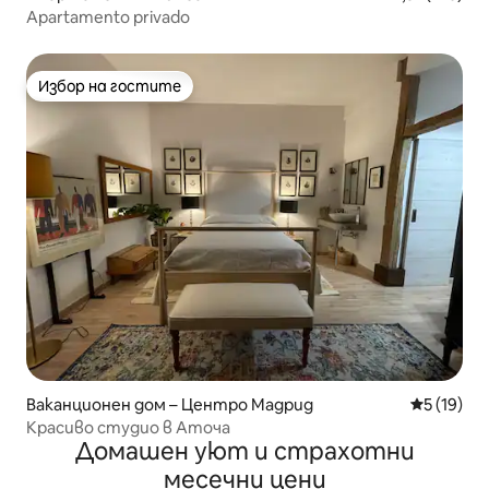
Apartamento privado
Избор на гостите
Избор на гостите
Ваканционен дом – Центро Мадрид
Средна оц
5 (19)
Красиво студио в Аточа
Домашен уют и страхотни
месечни цени