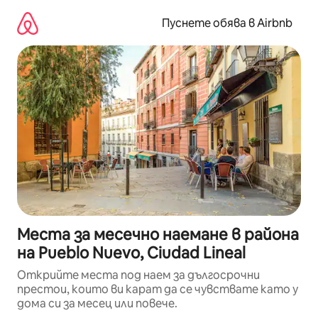
Пропускане
към
Пуснете обява в Airbnb
съдържанието
Места за месечно наемане в района
на Pueblo Nuevo, Ciudad Lineal
Открийте места под наем за дългосрочни
престои, които ви карат да се чувствате като у
дома си за месец или повече.