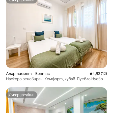
Супердомакин
Супердомакин
Апартамент – Вентас
Средна оценк
4,92 (12)
Наскоро реновиран. Комфорт, хубав. Пуебло Нуево
Супердомакин
Супердомакин