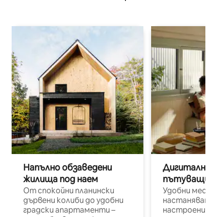
Напълно обзаведени
Дигитални н
жилища под наем
пътуващи п
От спокойни планински
Удобни места
дървени колиби до удобни
настаняване 
градски апартаменти –
настроени и