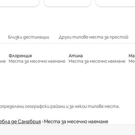
Близки дестинации
Други типове места за престой
Флоренция
Атина
Ма
ане
Места за месечно наемане
Места за месечно наемане
Ме
определени географски райони и за някои типове места.
ебла де Санабрия
Места за месечно наемане