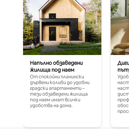
Напълно обзаведени
Диг
жилища под наем
път
От спокойни планински
Удоб
дървени колиби до удобни
наст
градски апартаменти –
наст
тези обзаведени жилища
дист
под наем имат всички
проф
удобства на дома.
обос
прос