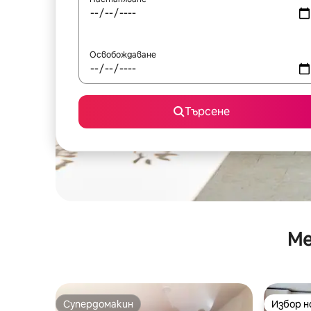
Освобождаване
Търсене
Ме
Супердомакин
Избор 
Супердомакин
Избор 