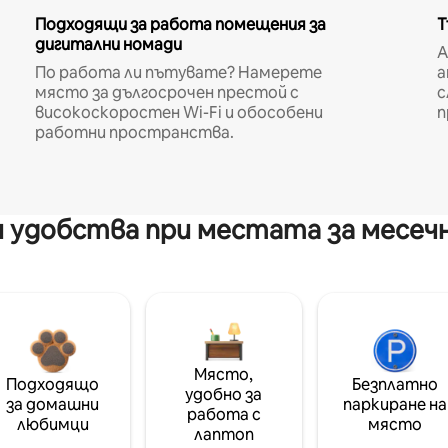
Подходящи за работа помещения за
Т
дигитални номади
A
По работа ли пътувате? Намерете
а
място за дългосрочен престой с
с
високоскоростен Wi-Fi и обособени
п
работни пространства.
 удобства при местата за месеч
Място,
Подходящо
Безплатно
удобно за
за домашни
паркиране на
работа с
любимци
място
лаптоп