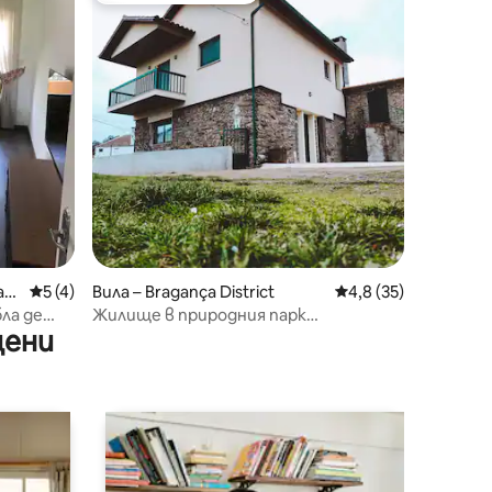
abr
Средна оценка: 5 от 5, 4 отзива
5 (4)
Вила – Bragança District
Средна оценка: 4,8
4,8 (35)
бла де
Жилище в природния парк
цени
Монтезиньо