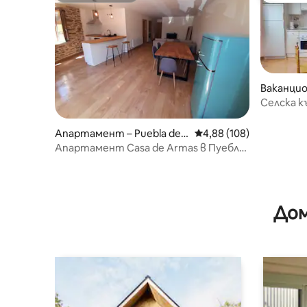
Ваканцио
Селска къ
Апартамент – Puebla de S
Средна оценка: 4,88 о
4,88 (108)
anabria
Апартамент Casa de Armas в Пуебла
де Санабрия
Дом