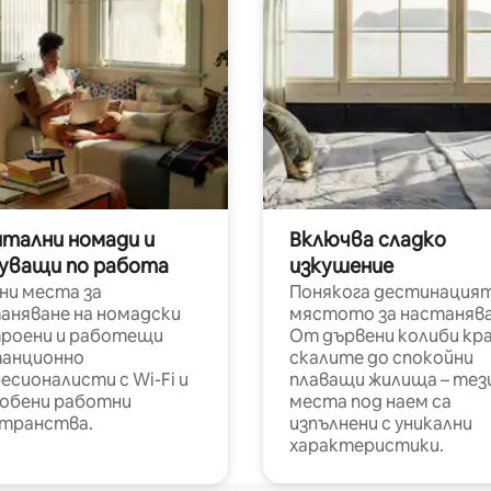
итални номади и
Включва сладко
уващи по работа
изкушение
ни места за
Понякога дестинацият
аняване на номадски
мястото за настанява
роени и работещи
От дървени колиби кр
анционно
скалите до спокойни
есионалисти с Wi-Fi и
плаващи жилища – тез
обени работни
места под наем са
транства.
изпълнени с уникални
характеристики.