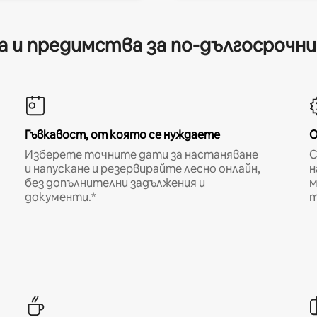
 и предимства за по-дългосрочн
Гъвкавост, от която се нуждаете
О
Изберете точните дати за настаняване
С
и напускане и резервирайте лесно онлайн,
н
без допълнителни задължения и
м
документи.*
т