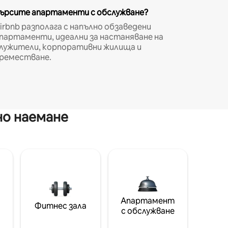
ърсите апартаменти с обслужване?
irbnb разполага с напълно обзаведени
партаменти, идеални за настаняване на
лужители, корпоративни жилища и
реместване.
но наемане
Апартамент
Фитнес зала
с обслужване