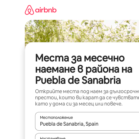
Пропускане
към
съдържанието
Места за месечно
наемане в района на
Puebla de Sanabria
Открийте места под наем за дългосрочн
престои, които ви карат да се чувстват
като у дома си за месец или повече.
Местоположение
Когато резултатите се покажат, използвайт
Настаняване