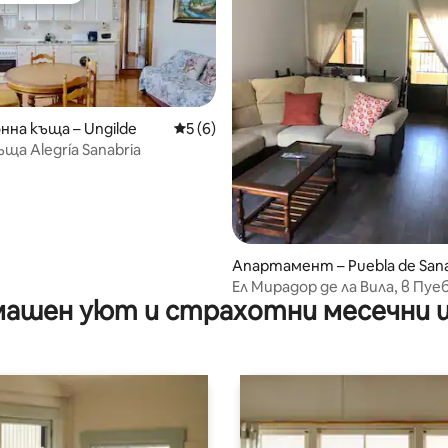
нна къща – Ungilde
Средна оценка: 5 от 5, 6 отзива
5 (6)
ща Alegría Sanabria
т 5, 108 отзива
Апартамент – Puebla de San
ia
Ел Мирадор де ла Вила, в Пуе
ашен уют и страхотни месечни 
Санабрия.