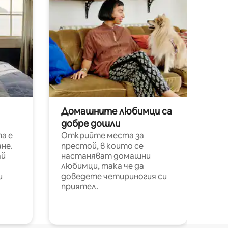
Домашните любимци са
добре дошли
а е
Открийте места за
не.
престой, в които се
ай
настаняват домашни
любимци, така че да
и
доведете четириногия си
приятел.