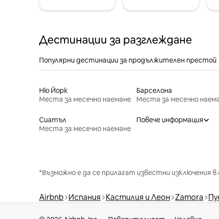
Дестинации за разглеждане
Популярни дестинации за продължителен престой
Ню Йорк
Барселона
Места за месечно наемане
Места за месечно наем
Сиатъл
Повече информация
Места за месечно наемане
*Възможно е да се прилагат известни изключения в 
Airbnb
Испания
Кастилия и Леон
Zamora
Пу