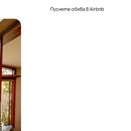
Пуснете обява в Airbnb
окосване или плъзгане.