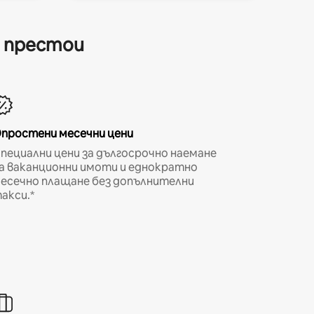
и престои
простени месечни цени
пециални цени за дългосрочно наемане
а ваканционни имоти и еднократно
есечно плащане без допълнителни
акси.*