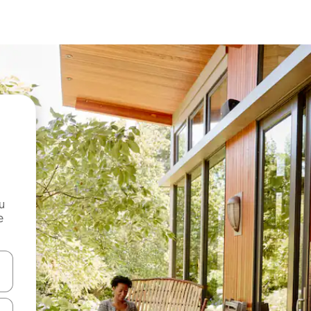
и
е
е клавишите със стрелки нагоре и надолу или навигирайте с д