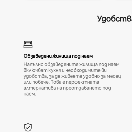
Удобства
Обзаведени жилища под наем
Напълно обзаведените жилища под наем
включват кухня и необходимите ви
удобства, за да живеете удобно за месец
или повече. Това е перфектната
алтернатива на преотдаването под
наем.