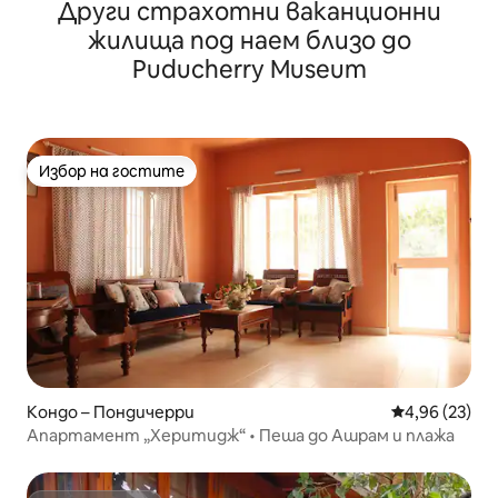
Други страхотни ваканционни
жилища под наем близо до
Puducherry Museum
Избор на гостите
Избор на гостите
Кондо – Пондичерри
Средна оценк
4,96 (23)
Апартамент „Херитидж“ • Пеша до Ашрам и плажа