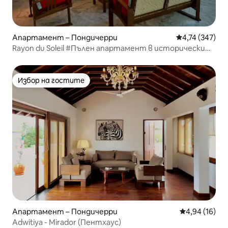
Апартамент – Пондичерри
Средна оценка
4,74 (347)
Rayon du Soleil #Пълен апартамент в исторически
град
Избор на гостите
Избор на гостите
Апартамент – Пондичерри
Средна оценк
4,94 (16)
Adwitiya - Mirador (Пентхаус)