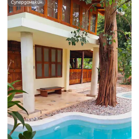
Супердомакин
Супердомакин