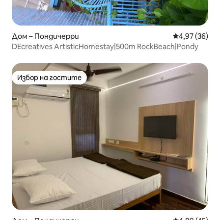
Дом – Пондичерри
Средна оценк
4,97 (36)
DEcreatives ArtisticHomestay|500m RockBeach|Pondy
Избор на гостите
Избор на гостите