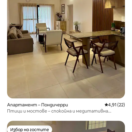
Апартамент – Пондичерри
Средна оценк
4,91 (22)
Птици и мостове – спокойна и медитативна
атмосфера
Избор на гостите