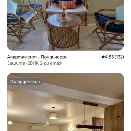
Апартамент – Пондичерри
Средна оценка
4,85 (132)
Защита -2BHK 2-ри етаж
Супердомакин
Супердомакин