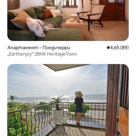
Апартамент – Пондичерри
Средна оценк
4,65 (89)
„Earthenjoy“ 2BHK HeritageTown