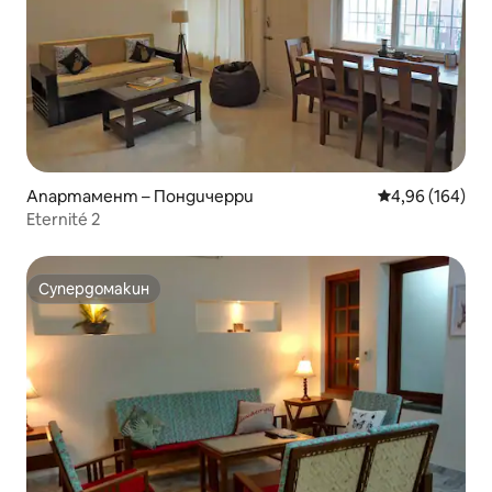
Апартамент – Пондичерри
Средна оценка
4,96 (164)
Eternité 2
Супердомакин
Супердомакин