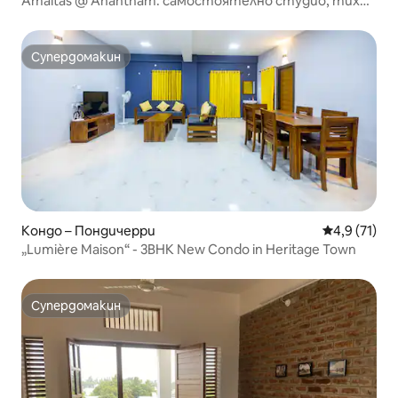
Amaltas @ Anantham: самостоятелно студио, тихо
и уютно
Супердомакин
Супердомакин
Кондо – Пондичерри
Средна оцен
4,9 (71)
„Lumière Maison“ - 3BHK New Condo in Heritage Town
Супердомакин
Супердомакин