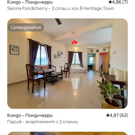
Кондо – Пондичерри
Средна оцен
4,86 (7)
Sienna Pondicherry – 2 стаи и хол в Heritage Town
Супердомакин
Супердомакин
Кондо – Пондичерри
Средна оценк
4,87 (62)
Париж - апартамент с 2 спални