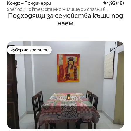
Кондо – Пондичерри
Средна оценк
4,92 (48)
Sherlock Ho'l'mes: стилно жилище с 2 спални в
Подходящи за семейства къщи под
исторически град
наем
Избор на гостите
Избор на гостите