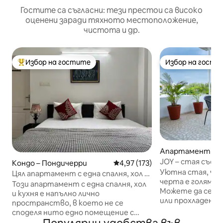
Гостите са съгласни: тези престои са високо
оценени заради тяхното местоположение,
чистота и др.
Избор на гостите
Избор на гости
Най-популярен избор на гостите
Избор на гости
Апартамент – П
ри
JOY – стая със 
Кондо – Пондичерри
Средна оценка: 4,97 от 5, 17
4,97 (173)
във френски гра
Уютна стая, чи
Цял апартамент с една спалня, хол и
черта е голяма 
кухня близо до Рок Бийч и Уайт Таун
Този апартамент с една спалня, хол
Можете да се на
и кухня е напълно лично
или прохладен мо
пространство, в което не се
успокояващи рас
споделя нито едно помещение с
проектирано помеще
други хора. На пешеходно