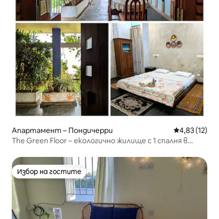
Апартамент – Пондичерри
Средна оценк
4,83 (12)
The Green Floor – екологично жилище с 1 спалня в
White Town
Избор на гостите
Избор на гостите