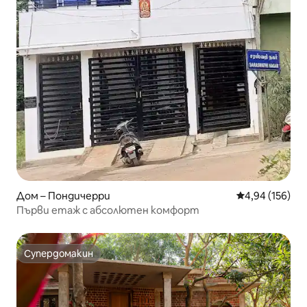
Дом – Пондичерри
Средна оценка
4,94 (156)
Първи етаж с абсолютен комфорт
Супердомакин
Супердомакин