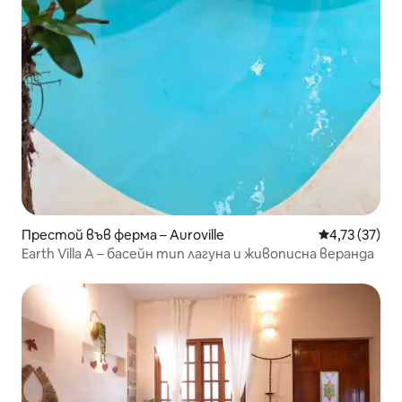
Престой във ферма – Auroville
Средна оценк
4,73 (37)
Earth Villa A – басейн тип лагуна и живописна веранда