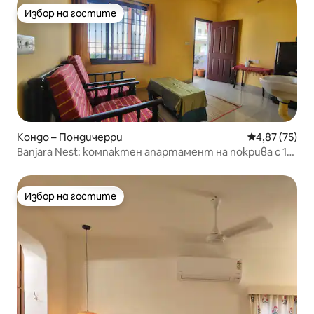
Избор на гостите
Избор на гостите
Кондо – Пондичерри
Средна оценк
4,87 (75)
Banjara Nest: компактен апартамент на покрива с 1
спалня
Избор на гостите
Избор на гостите