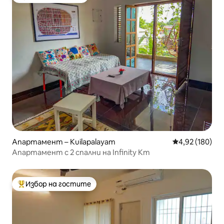
Избор на гостите
Апартамент – Kuilapalayam
Средна оценка
4,92 (180)
Апартамент с 2 спални на Infinity Km
Избор на гостите
Най-популярен избор на гостите