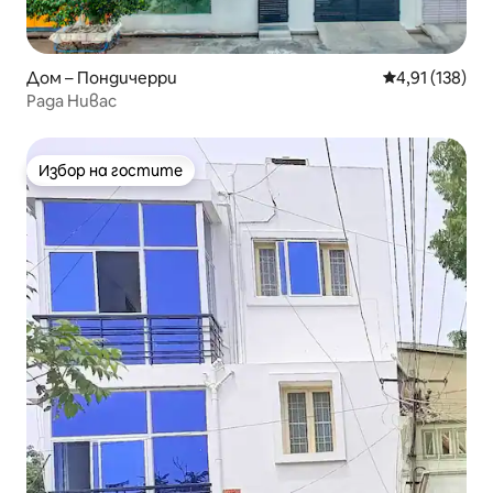
Дом – Пондичерри
Средна оценка
4,91 (138)
Рада Нивас
Избор на гостите
Избор на гостите