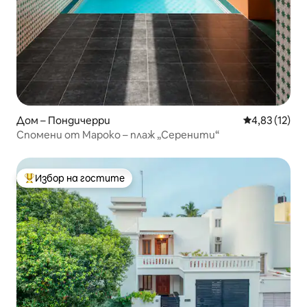
Дом – Пондичерри
Средна оценк
4,83 (12)
Спомени от Мароко – плаж „Серенити“
Избор на гостите
Най-популярен избор на гостите