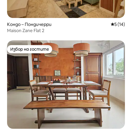
Кондо – Пондичерри
Средна оц
5 (14)
Maison Zane Flat 2
Избор на гостите
Избор на гостите