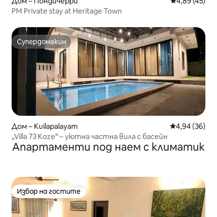
Дом – Пондичерри
Средна оценк
4,89 (45)
PM Private stay at Heritage Town
Супердомакин
Супердомакин
Дом – Kuilapalayam
Средна оценк
4,94 (36)
„Villa 73 Koze“ – уютна частна вила с басейн
Апартаменти под наем с климатик
Избор на гостите
Избор на гостите