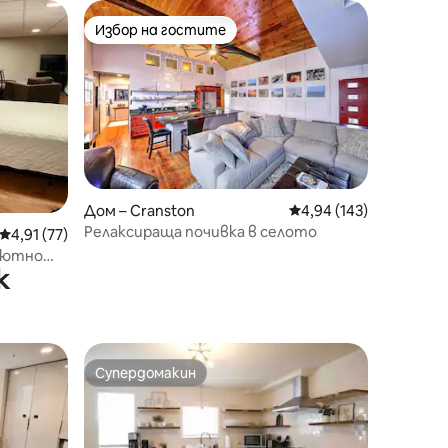
Избор на гостите
Избор на гостите
Дом – Cranston
Средна оценка: 4,94 
4,94 (143)
Релаксираща почивка в селото
Средна оценка: 4,91 от 5, 77 отзива
4,91 (77)
уютно
к
Супердомакин
Супердомакин