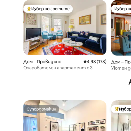
Избор на гостите
Избор 
Най-популярен избор на гостите
Избор 
Дом – Провидънс
Средна оценка: 4,98 о
4,98 (178)
Дом – П
Очарователен апартамент с 3
Уютен до
спални/източна страна
Супердомакин
Избор
Супердомакин
Най-поп