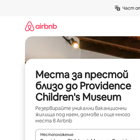
Пропускане
Част от
към
съдържанието
Места за престой
близо до Providence
Children's Museum
Резервирайте уникални ваканционни
жилища под наем, домове и още много
места в Airbnb
Местоположение