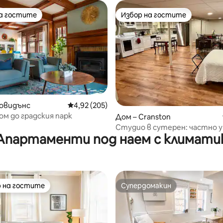
на гостите
Избор на гостите
на гостите
Избор на гостите
т 5, 178 отзива
ровидънс
Средна оценка: 4,92 от 5, 205 отзива
4,92 (205)
м до градския парк
Дом – Cranston
Студио в сутерен: частно 
Апартаменти под наем с климати
място за отдих
 на гостите
Супердомакин
улярен избор на гостите
Супердомакин