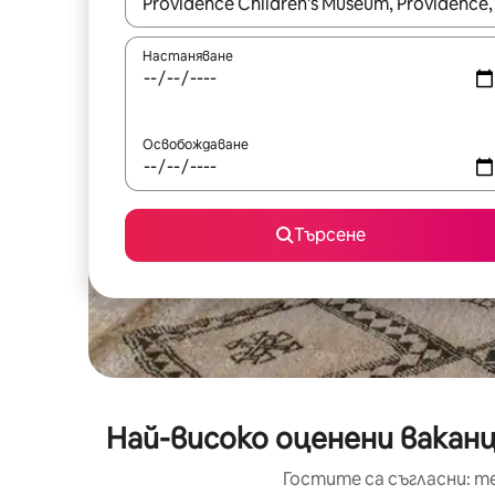
Когато резултатите се покажат, използвайт
Настаняване
Освобождаване
Търсене
Най-високо оценени ваканц
Гостите са съгласни: т