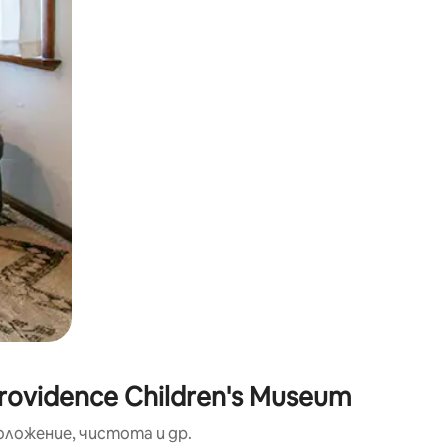
окосване или плъзгане.
ovidence Children's Museum
оложение, чистота и др.