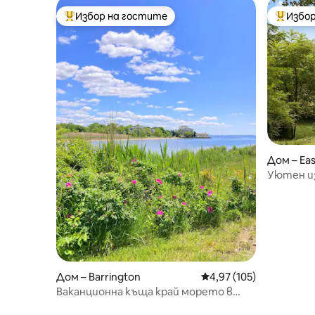
Избор на гостите
Избор
Най-популярен избор на гостите
Най-поп
Дом – Eas
Уютен из
велосипе
до Pvd
Дом – Barrington
Средна оценка: 4,97 о
4,97 (105)
Ваканционна къща край морето в
Барингтън