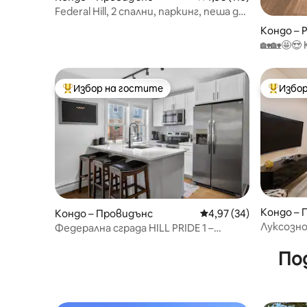
Federal Hill, 2 спални, паркинг, пеша до
центъра
Кондо – 
🏡🏡🤩😍
перфект
Избор на гостите
Избор
Най-популярен избор на гостите
Най-поп
Кондо – 
Кондо – Провидънс
Средна оценка: 4,97 
4,97 (34)
Луксозно
Федерална сграда HILL PRIDE 1 –
сърцето
апартамент на приземния етаж
По