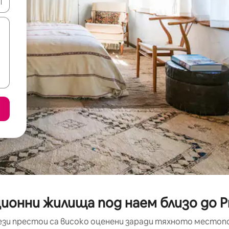
е клавишите със стрелки нагоре и надолу или навигирайте с д
ионни жилища под наем близо до Pr
ези престои са високо оценени заради тяхното местоп