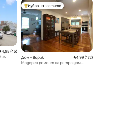
Избор на гостите
тите
Най-популярен избор на гостите
Средна оценка: 4,98 от 5, 46 отзива
4,98 (46)
Хил
Дом – Ворик
Средна оценка: 4,99 
4,99 (172)
Модерен ремонт на ретро дом.
Просторен и уютен