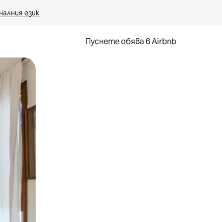
налния език
Пуснете обява в Airbnb