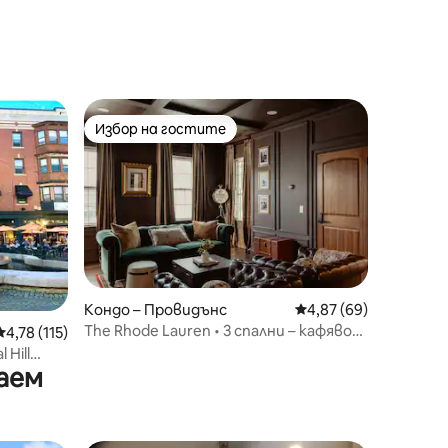
Избор на гостите
Избор на гостите
Кондо – Провидънс
Средна оценка: 4,87
4,87 (69)
The Rhode Lauren • 3 спални – кафяво
Средна оценка: 4,78 от 5, 115 отзива
4,78 (115)
уни • RISD
 Hill
аем