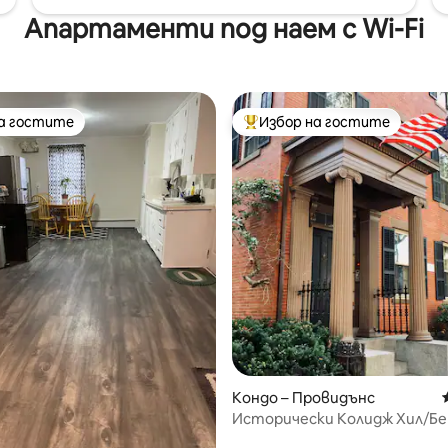
Апартаменти под наем с Wi-Fi
на гостите
Избор на гостите
на гостите
Най-популярен избор на гос
Кондо – Провидънс
Исторически Колидж Хил/Б
Стрийт
т 5, 110 отзива