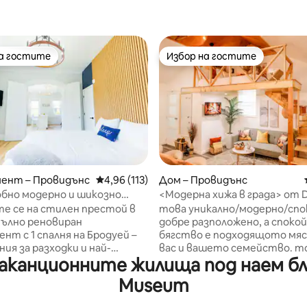
на гостите
Избор на гостите
на гостите
Избор на гостите
ент – Провидънс
Средна оценка: 4,96 от 5, 113 отзива
4,96 (113)
Дом – Провидънс
т 5, 802 отзива
бно модерно и шикозно
<Модерна хижа в града> от 
 уединение на Дженифър
Vacation Rental
е се на стилен престой в
това уникално/модерно/спо
пълно реновиран
добре разположено, а споко
нт с 1 спалня на Бродуей –
бягство е подходящото мяс
ния за разходки и най-
вас и вашето семейство. това е
канционните жилища под наем близ
 на ресторанти квартал в
уютна дървена колиба в сър
с. На няколко крачки от
Провиденс. В близост до вс
Museum
Nick's on Broadway, Seven Stars
магистрали на кмета, рест
itro Bar, The Patio, Luongo
болници, кафенета, аптеки,