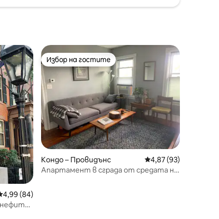
Избор на гостите
тите
Избор на гостите
Кондо – Провидънс
Средна оценка: 4,87
4,87 (93)
Апартамент в сграда от средата на
века: безплатно за кучета
Средна оценка: 4,99 от 5, 84 отзива
4,99 (84)
енефит