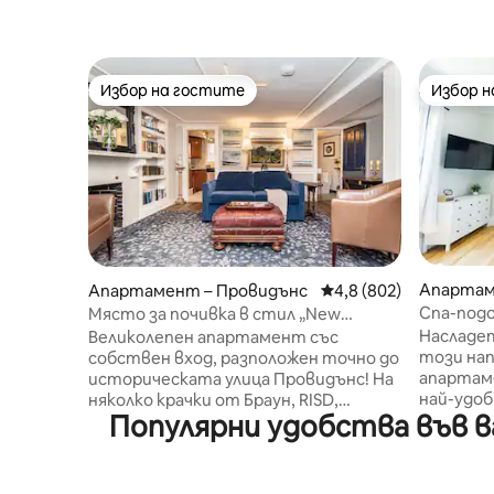
Избор на гостите
Избор 
Избор на гостите
Избор 
Апартам
Апартамент – Провидънс
Средна оценка: 4,8 о
4,8 (802)
Спа-подо
Място за почивка в стил „New
Бродуей
England Scholar“, на пешеходно
Насладет
Великолепен апартамент със
разстояние от Браун
този на
собствен вход, разположен точно до
апартаме
историческата улица Провидънс! На
най-удоб
няколко крачки от Браун, RISD,
Популярни удобства във ва
богатия
центъра на града и някои от най -
Провидън
добрите заведения за хранене в
Julian's, 
североизточната част на града.
Bakery, N
Очарователен, богато обзаведен