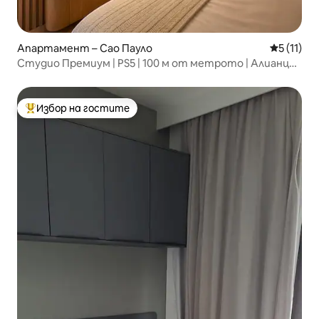
Апартамент – Сао Пауло
Средна оц
5 (11)
Студио Премиум | PS5 | 100 м от метрото | Алианц
Парке
Избор на гостите
Най-популярен избор на гостите