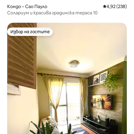
Кондо – Сао Пауло
Средна оценка
4,92 (238)
Солариум и красива градинска тераса 10
Избор на гостите
Избор на гостите