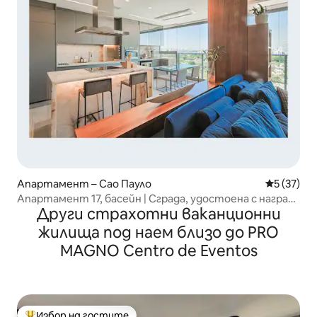
Апартамент – Сао Пауло
Средна оц
5 (37)
Апартамент 17, басейн | Сграда, удостоена с награда
Други страхотни ваканционни
| Вана | Паркинг
жилища под наем близо до PRO
MAGNO Centro de Eventos
Избор на гостите