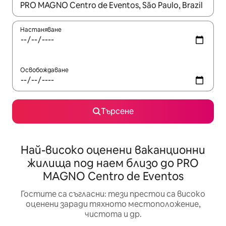
Когато резултатите се покажат, използвайте клавишите 
Настаняване
Освобождаване
Търсене
Най-високо оценени ваканционни
жилища под наем близо до PRO
MAGNO Centro de Eventos
Гостите са съгласни: тези престои са високо
оценени заради тяхното местоположение,
чистота и др.