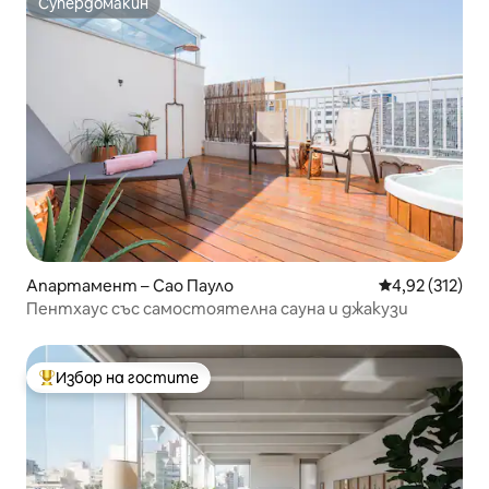
Супердомакин
Супердомакин
Апартамент – Сао Пауло
Средна оценка
4,92 (312)
Пентхаус със самостоятелна сауна и джакузи
Избор на гостите
Най-популярен избор на гостите