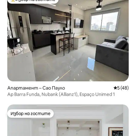
Най-популярен избор на гостите
Апартамент – Сао Пауло
Средна оц
5 (48)
Ap Barra Funda, Nubank (Allianz1), Espaço Unimed 1
Избор на гостите
Избор на гостите