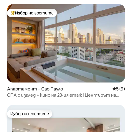
Избор на гостите
Най-популярен избор на гостите
Апартамент – Сао Пауло
Средна о
5 (9)
СПА с изглед + кино на 23-ия етаж | Центърът на
Сао Пауло
Избор на гостите
Избор на гостите