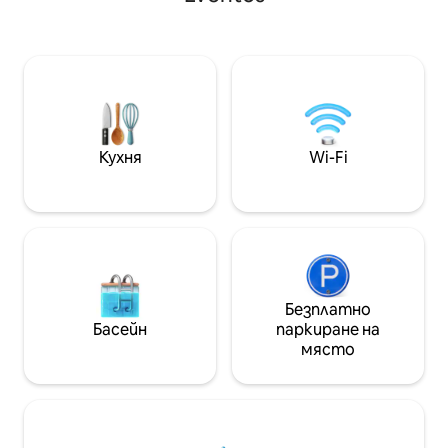
е сградата, в която се намира
Сантана (синя ли
SampaSky, и е възможно да се
(червена линия). - High Standard Flat -
разхождате до основните атракции
Гараж - Оборудва
на центъра. Разполага с климатик, 55
телевизора - И
- инчов телевизор с приложения,
Гурме балкон - Климат
кухня, оборудвана с основни прибори,
зала - Басейн - Хидро бележка:
готварски плот (1 уста),
Домашен любиме
микровълнова печка и минибар.
сградата.
Кухня
Wi-Fi
Безплатно
Басейн
паркиране на
място