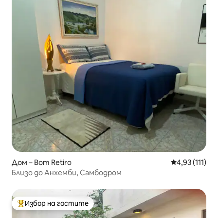
Дом – Bom Retiro
Средна оценк
4,93 (111)
Близо до Анхемби, Самбодром
Избор на гостите
Най-популярен избор на гостите