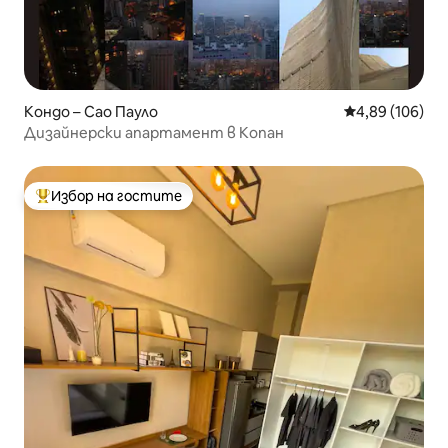
Кондо – Сао Пауло
Средна оценка
4,89 (106)
Дизайнерски апартамент в Копан
Избор на гостите
Най-популярен избор на гостите