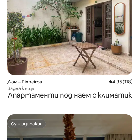
Дом – Pinheiros
Средна оценка
4,95 (118)
Задна къща
Апартаменти под наем с климатик
Супердомакин
Супердомакин