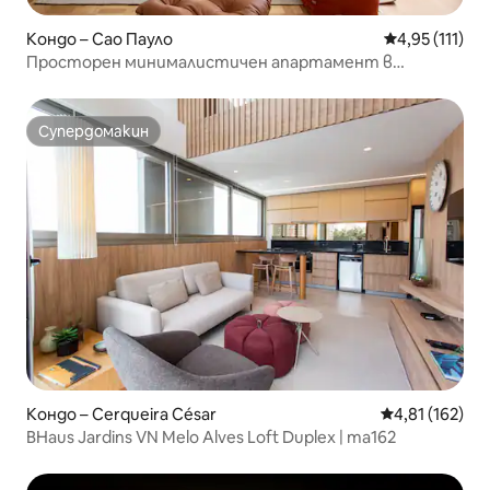
Кондо – Сао Пауло
Средна оценк
4,95 (111)
Просторен минималистичен апартамент в
сърцето на Жардинс
Супердомакин
Супердомакин
Кондо – Cerqueira César
Средна оценка
4,81 (162)
BHaus Jardins VN Melo Alves Loft Duplex | ma162