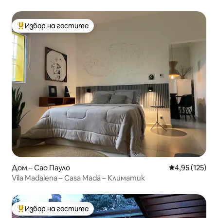
Избор на гостите
Най-популярен избор на гостите
Дом – Сао Пауло
Средна оценка
4,95 (125)
Vila Madalena – Casa Madá – Климатик
Избор на гостите
Най-популярен избор на гостите