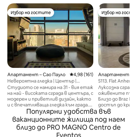
Избор на гостите
Избор на гости
Избор на гостите
Избор на гости
Апартамент – Сао Пауло
Средна оценка: 4,98 от 5, 16
4,98 (161)
Апартамент – С
Невероятна гледка | Център |
S113. Flat Anhemb
Дизайнерско студио | 31-ви етаж
Center Norte
Студиото се намира на 31 - вия етаж
Луксозна сграда 
на най - високата сграда в центъра, с
оживените пъти
модерен и приветлив дизайн, както
Близо до Braz Le
и с впечатляваща гледка към града.
достъп до край
Популярни удобства във
От прозореца можете да се
Tietê и Pinheiros
възхитите на долината Анхангабау,
летище Campo de
ваканционните жилища под наем
историческия център, антените на
Expo Center Nor
близо до PRO MAGNO Centro de
Ав. Паулиста: един от най-
близост до комп
красивите пейзажи в Сао Пауло. Това
Eventos
TOTVS. Лесен д