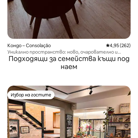
Кондо – Consolação
Средна оценка
4,95 (262)
Уникално пространство: ново, очарователно и
Подходящи за семейства къщи под
технологично/красив изглед
наем
Избор на гостите
Избор на гостите