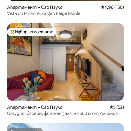
Апартамент – Сао Пауло
Средна оценка
4,96 (150)
Vista do Mirante. Лофт Beige Maple.
Избор на гостите
Най-популярен избор на гостите
Апартамент – Сао Пауло
Средна оц
5 (52)
Студио, басейн, фитнес зала, на 500 м от Алианц/
Нубанк