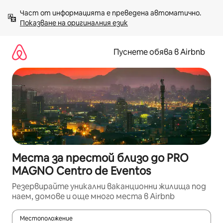
Пропускане
Част от информацията е преведена автоматично. 
към
Показване на оригиналния език
съдържанието
Пуснете обява в Airbnb
Места за престой близо до PRO
MAGNO Centro de Eventos
Резервирайте уникални ваканционни жилища под
наем, домове и още много места в Airbnb
Местоположение