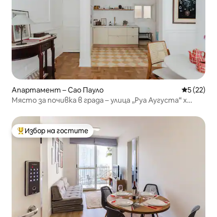
Апартамент – Сао Пауло
Средна оц
5 (22)
Място за почивка в града – улица „Руа Аугуста“ x
„Паулиста“
Избор на гостите
Най-популярен избор на гостите