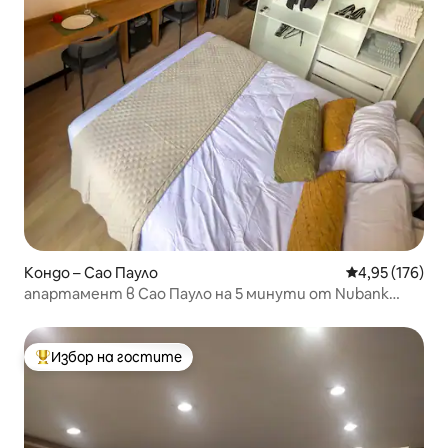
Кондо – Сао Пауло
Средна оценка
4,95 (176)
апартамент в Сао Пауло на 5 минути от Nubank
Allianz
Избор на гостите
Най-популярен избор на гостите