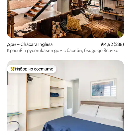
Дом – Chácara Inglesa
Средна оценка
4,92 (238)
Красив и рустикален дом с басейн, близо до всичко.
Избор на гостите
Най-популярен избор на гостите