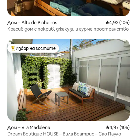
Дом – Alto de Pinheiros
Средна оценка
4,92 (106)
Красив дом с покрив, джакузи и гурме пространство
Избор на гостите
Най-популярен избор на гостите
Дом – Vila Madalena
Средна оценка
4,97 (105)
Dream Boutique HOUSE – Вила Беатрис – Сао Пауло