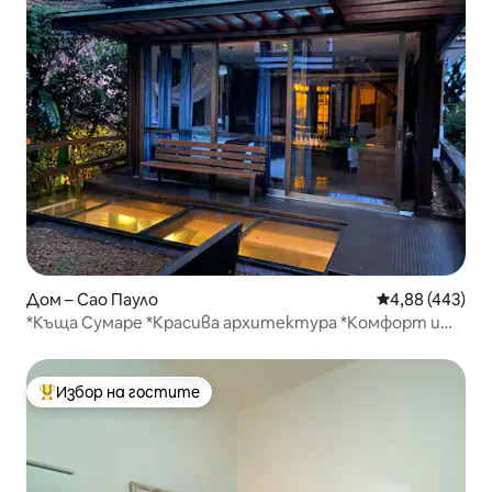
Дом – Сао Пауло
Средна оценка
4,88 (443)
*Къща Сумаре *Красива архитектура *Комфорт и
градини
Избор на гостите
Най-популярен избор на гостите