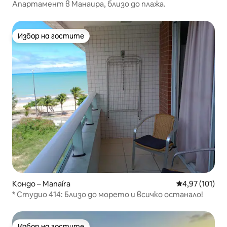
Апартамент в Манаира, близо до плажа.
Избор на гостите
Избор на гостите
Кондо – Manaíra
Средна оценка
4,97 (101)
* Студио 414: Близо до морето и всичко останало!
Избор на гостите