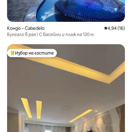
Кондо – Cabedelo
Средна оценк
4,94 (16)
Бунгало в рая | С басейни и плаж на 120 м
Избор на гостите
Най-популярен избор на гостите