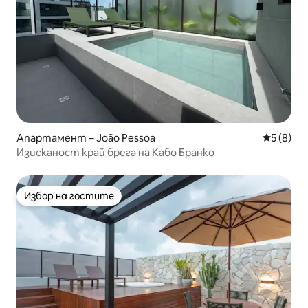
Апартамент – João Pessoa
Средна о
5 (8)
Изисканост край брега на Кабо Бранко
Избор на гостите
Избор на гостите