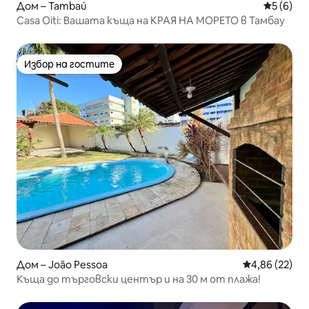
Дом – Tambaú
Средна о
5 (6)
Casa Oiti: Вашата къща на КРАЯ НА МОРЕТО в Тамбау
Избор на гостите
Избор на гостите
Дом – João Pessoa
Средна оценк
4,86 (22)
Къща до търговски център и на 30 м от плажа!