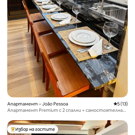
Апартамент – João Pessoa
Средна оц
5 (13)
Апартамент Premium с 2 спални + самостоятелна
джакузи – Cleo Hospeda
Избор на гостите
Най-популярен избор на гостите