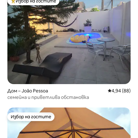
Избор на гостите
Най-популярен избор на гостите
Дом – João Pessoa
Средна оценк
4,94 (88)
семейна и приветлива обстановка
Избор на гостите
Избор на гостите