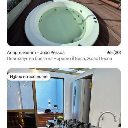
Апартамент – João Pessoa
Средна оц
5 (20)
Пентхаус на брега на морето в Беса, Жоао Песоа
Избор на гостите
Избор на гостите