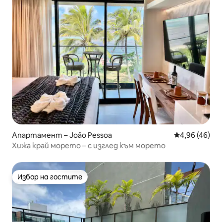
Апартамент – João Pessoa
Средна оценк
4,96 (46)
Хижа край морето – с изглед към морето
Избор на гостите
Избор на гостите