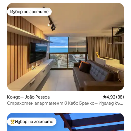
Избор на гостите
Избор на гостите
Кондо – João Pessoa
Средна оценк
4,92 (38)
Страхотен апартамент в Кабо Бранко – Изглед към
морето
Избор на гостите
Най-популярен избор на гостите