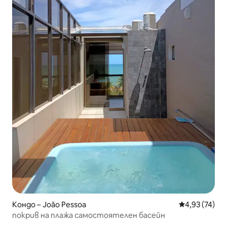
Кондо – João Pessoa
Средна оценк
4,93 (74)
покрив на плажа самостоятелен басейн