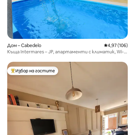
Дом – Cabedelo
Средна оценка
4,97 (106)
Къща Intermares – JP, апартаменти с климатик, Wi-Fi
и басейн.
Избор на гостите
Най-популярен избор на гостите