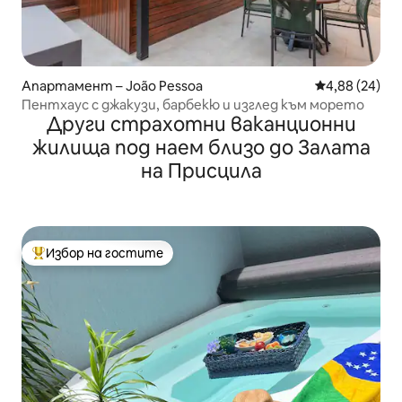
Апартамент – João Pessoa
Средна оценк
4,88 (24)
Пентхаус с джакузи, барбекю и изглед към морето
Други страхотни ваканционни
жилища под наем близо до Залата
на Присцила
Избор на гостите
Най-популярен избор на гостите