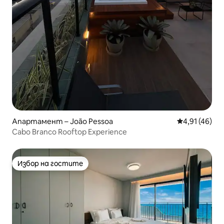
Апартамент – João Pessoa
Средна оценк
4,91 (46)
Cabo Branco Rooftop Experience
Избор на гостите
Избор на гостите