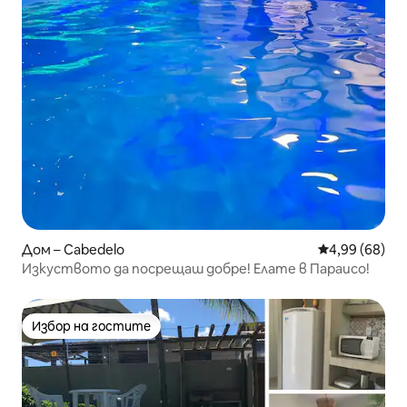
Дом – Cabedelo
Средна оценк
4,99 (68)
Изкуството да посрещаш добре! Елате в Параисо!
Избор на гостите
Избор на гостите