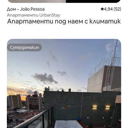
Дом – João Pessoa
Средна оценк
4,94 (52)
Апартаменти UrbanStay
Апартаменти под наем с климатик
Супердомакин
Супердомакин