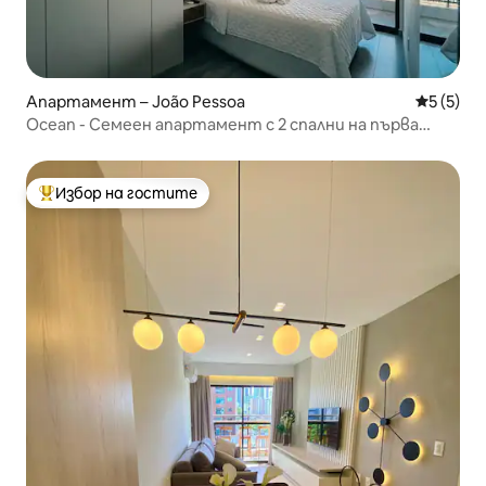
Апартамент – João Pessoa
Средна о
5 (5)
Ocean - Семеен апартамент с 2 спални на първа
линия #1
Избор на гостите
Най-популярен избор на гостите