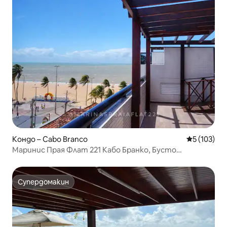
Кондо – Cabo Branco
Средна оце
5 (103)
Маринис Прая Флат 221 Кабо Бранко, Бусто
Тамандаре
Супердомакин
Супердомакин