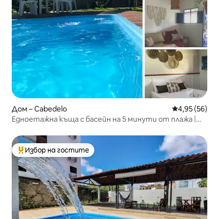
Дом – Cabedelo
Средна оценк
4,95 (56)
Едноетажна къща с басейн на 5 минути от плажа |
домашни любимци
Избор на гостите
Най-популярен избор на гостите