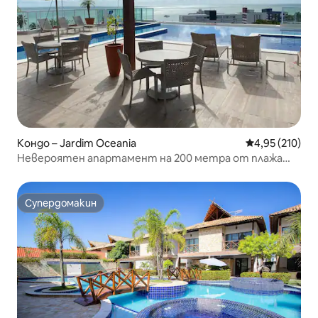
Кондо – Jardim Oceania
Средна оценка
4,95 (210)
Невероятен апартамент на 200 метра от плажа
Беса.
Супердомакин
Супердомакин