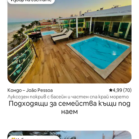
Избор на гостите
Кондо – João Pessoa
Средна оценк
4,99 (70)
Луксозен покрив с басейн и частен спа край морето
Подходящи за семейства къщи под
наем