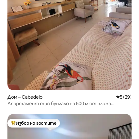
Дом – Cabedelo
Средна оц
5 (29)
Апартамент тип бунгало на 500 м от плажа
Интермарес
Избор на гостите
Най-популярен избор на гостите