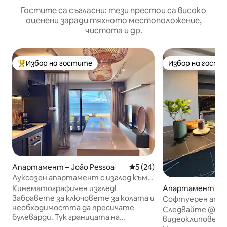
Гостите са съгласни: тези престои са високо
оценени заради тяхното местоположение,
чистота и др.
Избор на гостите
Избор на гости
Най-популярен избор на гостите
Избор на гости
Апартамент – João Pessoa
Средна оценка: 5 от 5, 24
5 (24)
Луксозен апартамент с изглед към
морето, на първа линия
Кинематографичен изглед!
Апартамент – Jo
Забравете за ключовете за колата и
a
Софтуерен апар
необходимостта да пресичате
Бранко – край м
Следвайте @ и 
булеварди. Тук границата на
видеоклиповете
жилищния комплекс е мястото,