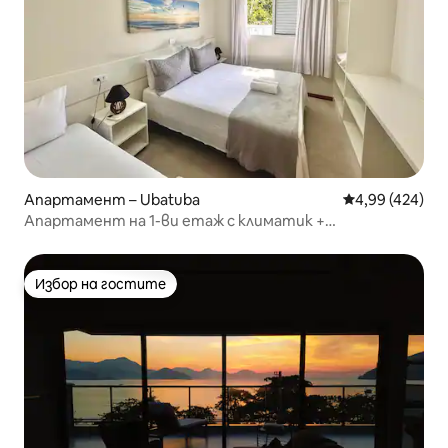
Апартамент – Ubatuba
Средна оценка
4,99 (424)
Апартамент на 1-ви етаж с климатик +
обзавеждане на 5 минути от морето
Избор на гостите
Избор на гостите