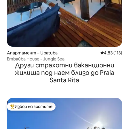
Апартамент – Ubatuba
Средна оценка
4,83 (113)
Embaúba House - Jungle Sea
Други страхотни ваканционни
жилища под наем близо до Praia
Santa Rita
Избор на гостите
Най-популярен избор на гостите