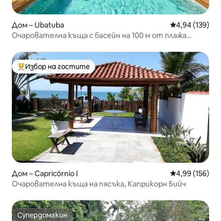
Дом – Ubatuba
Средна оценка
4,94 (139)
Очарователна къща с басейн на 100 м от плажа
Итамамбука
Избор на гостите
Най-популярен избор на гостите
Дом – Capricórnio I
Средна оценка
4,99 (156)
Очарователна къща на пясъка, Каприкорн Бийч
Супердомакин
Супердомакин