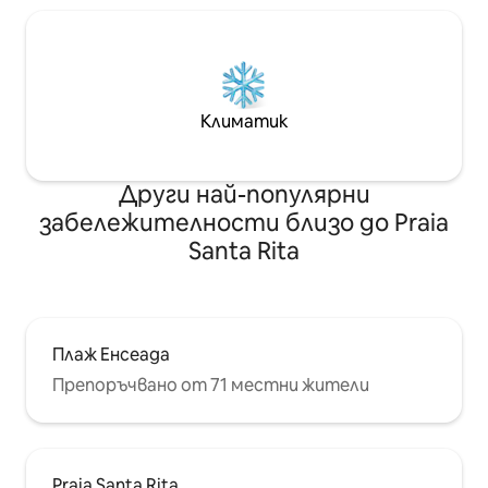
Брава . Тук има само две плодови
салати и павилион и естествен
басейн с право на риба и костенурки
в рифовете, разположени в Прая да
Форталеза .
Климатик
Други най-популярни
забележителности близо до Praia
Santa Rita
Плаж Енсеада
Препоръчвано от 71 местни жители
Praia Santa Rita