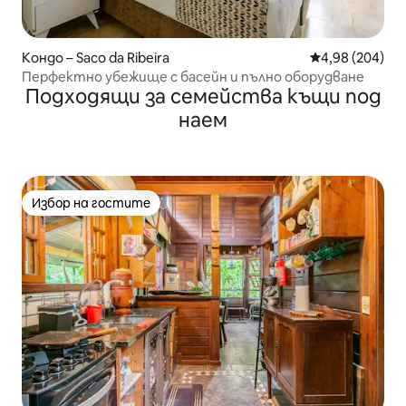
Кондо – Saco da Ribeira
Средна оценка
4,98 (204)
Перфектно убежище с басейн и пълно оборудване
Подходящи за семейства къщи под
наем
Избор на гостите
Избор на гостите