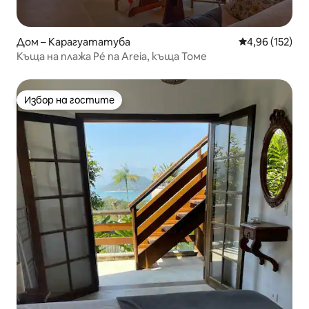
Дом – Карагуататуба
Средна оценка
4,96 (152)
Къща на плажа Pé na Areia, къща Томе
Избор на гостите
Избор на гостите