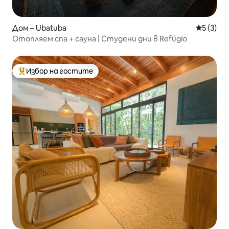
Дом – Ubatuba
Средна о
5 (3)
Отопляем спа + сауна | Студени дни в Refúgio
Избор на гостите
Най-популярен избор на гостите