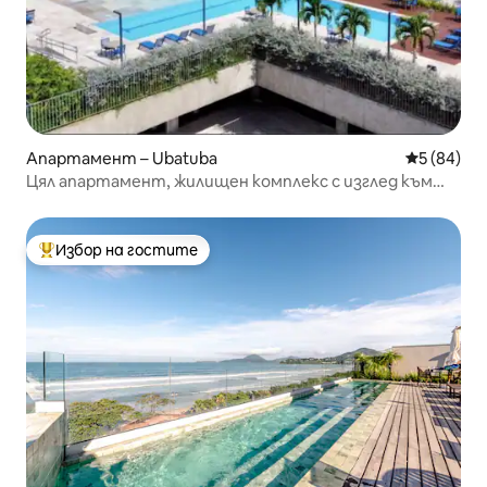
Апартамент – Ubatuba
Средна оц
5 (84)
Цял апартамент, жилищен комплекс с изглед към
морето.
Избор на гостите
Най-популярен избор на гостите