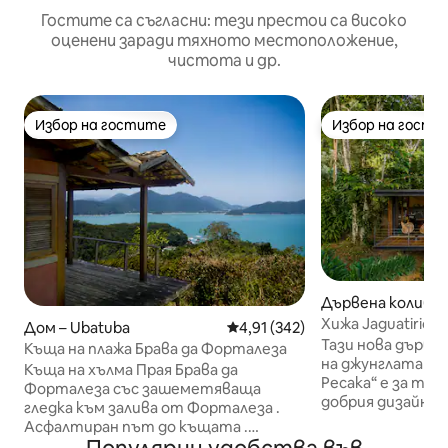
Гостите са съгласни: тези престои са високо
оценени заради тяхното местоположение,
чистота и др.
Избор на гостите
Избор на гости
Избор на гостите
Избор на гости
Дървена колиба 
Хижа Jaguatirica 
Дом – Ubatuba
Средна оценка: 4,91 от 5, 342
4,91 (342)
Ressaca
Тази нова дърве
Къща на плажа Брава да Форталеза
на джунглата и 
Къща на хълма Прая Брава да
Ресака“ е за те
Форталеза със зашеметяваща
добрия дизайн и
гледка към залива от Форталеза .
спокойствие, д
Асфалтиран път до къщата .
дълбок контакт 
Паркинг . Балконът е вкусен . Къща