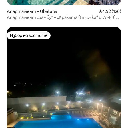
Апартамент – Ubatuba
Средна оценка
4,92 (126)
Апартамент „Бамбу“ – „Краката в пясъка“ и Wi-Fi в
Убатуба
Избор на гостите
Избор на гостите