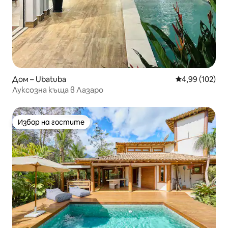
Дом – Ubatuba
Средна оценка
4,99 (102)
Луксозна къща в Лазаро
Избор на гостите
Избор на гостите