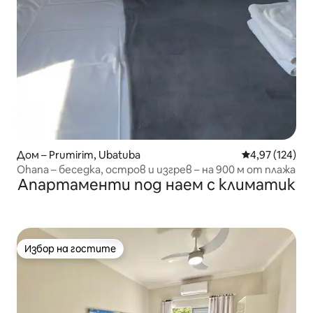
Дом – Prumirim, Ubatuba
Средна оценка
4,97 (124)
Ohana – беседка, остров и изгрев – на 900 м от плажа
Апартаменти под наем с климатик
Избор на гостите
Избор на гостите