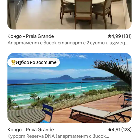
Кондо – Praia Grande
Средна оценка
4,99 (181)
Апартамент с висок стандарт с 2 суити и изглед
към морето.
Избор на гостите
Най-популярен избор на гостите
Кондо – Praia Grande
Средна оценка
4,91 (128)
Курорт Reserva DNA (апартамент с висок