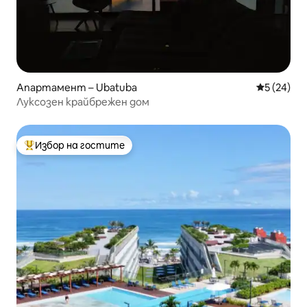
Апартамент – Ubatuba
Средна оц
5 (24)
Луксозен крайбрежен дом
Избор на гостите
Най-популярен избор на гостите