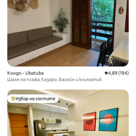
Кондо – Ubatuba
Средна оценка
4,89 (194)
Шале на плажа Лазаро. Басейн и климатик
Избор на гостите
Най-популярен избор на гостите