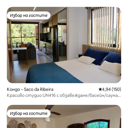
стандарт)
Избор на гостите
Избор на гостите
Кондо – Saco da Ribeira
Средна оценка
4,94 (150)
Красиво студио UN416 с обзавеждане/басейн/сауна/
фитнес зала
Избор на гостите
Избор на гостите