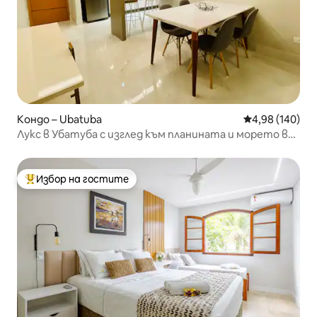
Кондо – Ubatuba
Средна оценка
4,98 (140)
Лукс в Убатуба с изглед към планината и морето в
центъра
Избор на гостите
Най-популярен избор на гостите