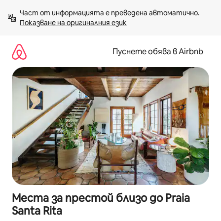
Пропускане
Част от информацията е преведена автоматично. 
към
Показване на оригиналния език
съдържанието
Пуснете обява в Airbnb
Места за престой близо до Praia
Santa Rita