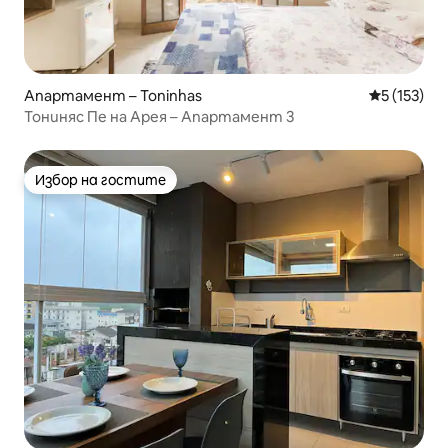
Апартамент – Toninhas
Средна оце
5 (153)
Тониняс Пе на Арея – Апартамент 3
Избор на гостите
Избор на гостите