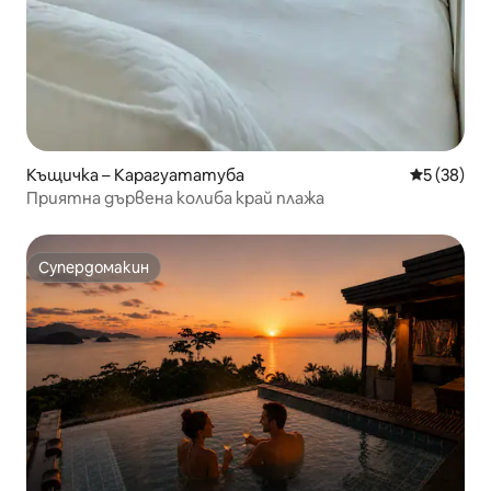
Къщичка – Карагуататуба
Средна оц
5 (38)
Приятна дървена колиба край плажа
Супердомакин
Супердомакин