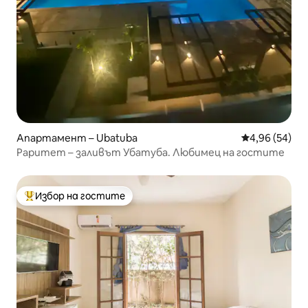
Апартамент – Ubatuba
Средна оценк
4,96 (54)
Раритет – заливът Убатуба. Любимец на гостите
Избор на гостите
Най-популярен избор на гостите