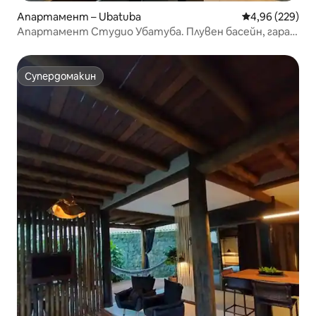
Апартамент – Ubatuba
Средна оценка
4,96 (229)
Апартамент Студио Убатуба. Плувен басейн, гараж
и легло Queen
Супердомакин
Супердомакин