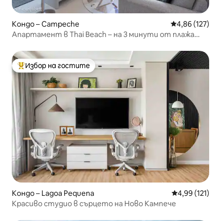
Кондо – Campeche
Средна оценка
4,86 (127)
Апартамент в Thai Beach – на 3 минути от плажа
Кампече
Избор на гостите
Най-популярен избор на гостите
Кондо – Lagoa Pequena
Средна оценка
4,99 (121)
Красиво студио в сърцето на Ново Кампече