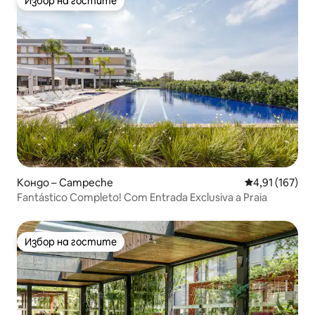
Избор на гостите
Избор на гостите
Кондо – Campeche
Средна оценка
4,91 (167)
Fantástico Completo! Com Entrada Exclusiva a Praia
Избор на гостите
Избор на гостите