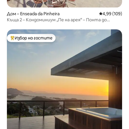
Дом – Enseada da Pinheira
Средна оценка
4,99 (109)
Къща 2 – Кондоминиум „Пе на арея“ – Понта до
Папагайо
Избор на гостите
Най-популярен избор на гостите