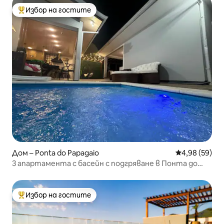
Избор на гостите
Най-популярен избор на гостите
Дом – Ponta do Papagaio
Средна оценк
4,98 (59)
3 апартамента с басейн с подгряване в Понта до
Папагайо, Пинхейро
Избор на гостите
Най-популярен избор на гостите