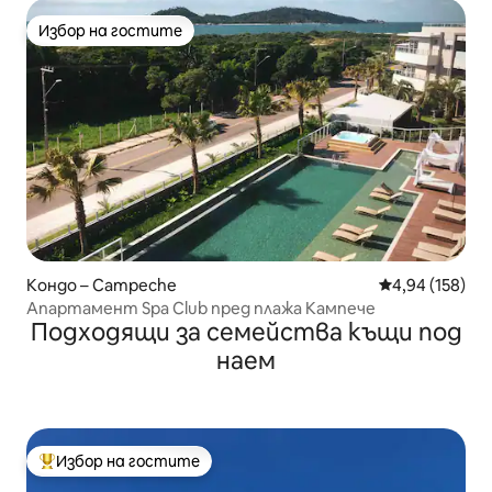
Избор на гостите
Избор на гостите
Кондо – Campeche
Средна оценка
4,94 (158)
Апартамент Spa Club пред плажа Кампече
Подходящи за семейства къщи под
наем
Избор на гостите
Най-популярен избор на гостите