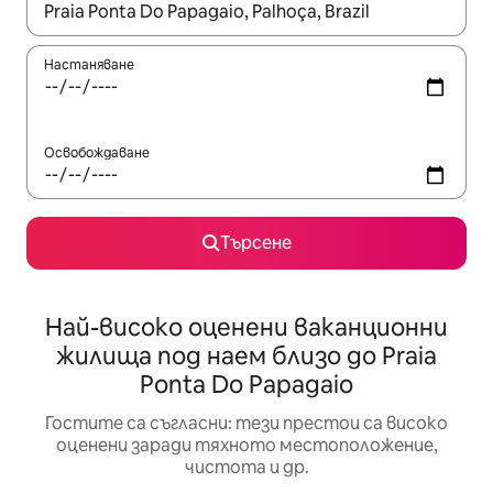
Когато резултатите се покажат, използвайте клавишите 
Настаняване
Освобождаване
Търсене
Най-високо оценени ваканционни
жилища под наем близо до Praia
Ponta Do Papagaio
Гостите са съгласни: тези престои са високо
оценени заради тяхното местоположение,
чистота и др.