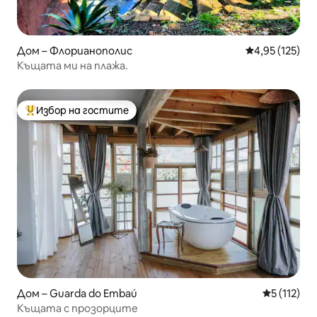
Дом – Флорианополис
Средна оценка
4,95 (125)
Къщата ми на плажа.
Избор на гостите
Най-популярен избор на гостите
Дом – Guarda do Embaú
Средна оце
5 (112)
Къщата с прозорците