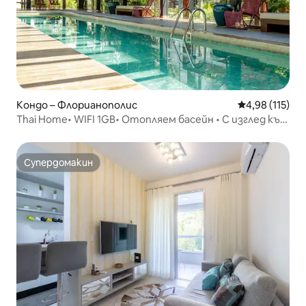
Кондо – Флорианополис
Средна оценка
4,98 (115)
Thai Home• WIFI 1GB• Отопляем басейн • С изглед към
морето
Супердомакин
Супердомакин