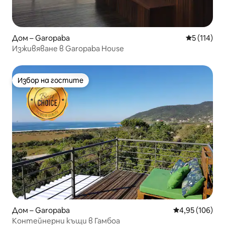
Дом – Garopaba
Средна оце
5 (114)
Изживяване в Garopaba House
Избор на гостите
Избор на гостите
Дом – Garopaba
Средна оценка
4,95 (106)
Контейнерни къщи в Гамбоа