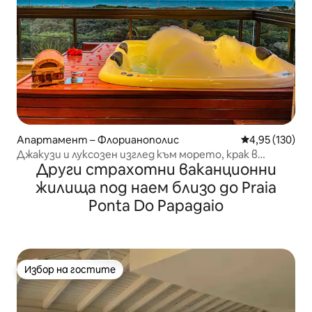
Апартамент – Флорианополис
Средна оценка
4,95 (130)
Джакузи и луксозен изглед към морето, крак в
Други страхотни ваканционни
пясъка, 3 апартамента тип суит
жилища под наем близо до Praia
Ponta Do Papagaio
Избор на гостите
Избор на гостите