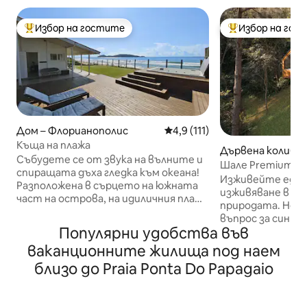
Избор на гостите
Избор на гос
Най-популярен избор на гостите
Най-популярен 
Дом – Флорианополис
Средна оценка: 4,9 от 5, 11
4,9 (111)
Къща на плажа
Дървена колиба –
Събудете се от звука на вълните и
Шале Premium, н
спиращата дъха гледка към океана!
До 6 вноски без 
Изживейте едно
Разположена в сърцето на южната
изживяване в на
част на острова, на идиличния плаж
природата. Неза
Кампече, тази къща на брега на
въпрос за синьо
морето предлага уникално
Популярни удобства във
зеленото на пла
изживяване. Потопете се в
си почивате и с
ваканционните жилища под наем
кристално чистите води на
атмосферата. С
Кампече или се отпуснете под звука
близо до Praia Ponta Do Papagaio
на Флорианополи
на вълните, докато се
Табулейро, разп
наслаждавате на освежаваща вана в
привилегирован 
джакузито на терасата с панорамна