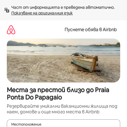
Пропускане
Част от информацията е преведена автоматично. 
към
Показване на оригиналния език
съдържанието
Пуснете обява в Airbnb
Места за престой близо до Praia
Ponta Do Papagaio
Резервирайте уникални ваканционни жилища под
наем, домове и още много места в Airbnb
Местоположение