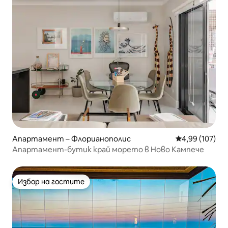
Апартамент – Флорианополис
Средна оценка
4,99 (107)
Апартамент-бутик край морето в Ново Кампече
Избор на гостите
Избор на гостите