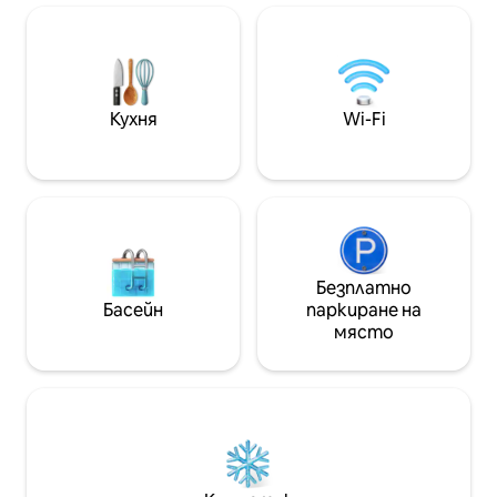
красивите плажо
гледка. Изживейте незабравими дни
ще намерите сп
в среда, която съчетава комфорт,
съчетано с доб
естествена красота и най-
на по - малко от 
доброто, което Флорианополис
черен път. OBS* 
може да предложи
ниски или много
Кухня
Wi-Fi
средства
Безплатно
Басейн
паркиране на
място