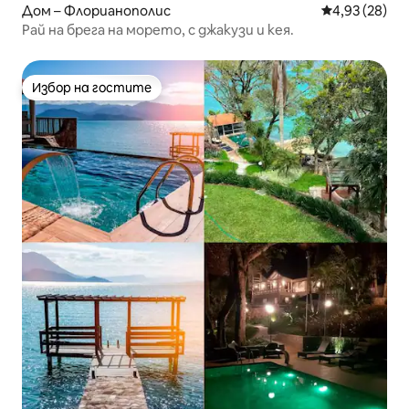
Дом – Флорианополис
Средна оценк
4,93 (28)
Рай на брега на морето, с джакузи и кея.
Избор на гостите
Избор на гостите