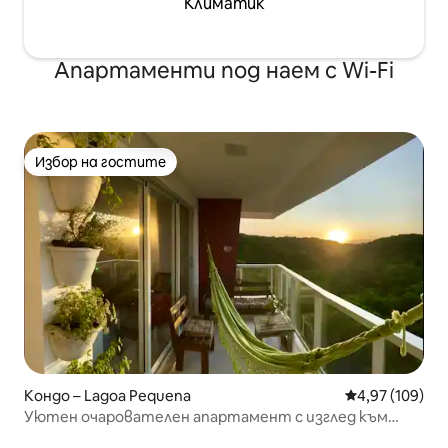
Климатик
Апартаменти под наем с Wi-Fi
Избор на гостите
Избор на гостите
Кондо – Lagoa Pequena
Средна оценка
4,97 (109)
Уютен очарователен апартамент с изглед към
природата край плажа