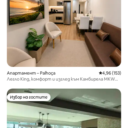
Апартамент – Palhoça
Средна оценка
4,96 (153)
Легло King, комфорт и изглед към Камбирела MKW
Stay
Избор на гостите
Избор на гостите