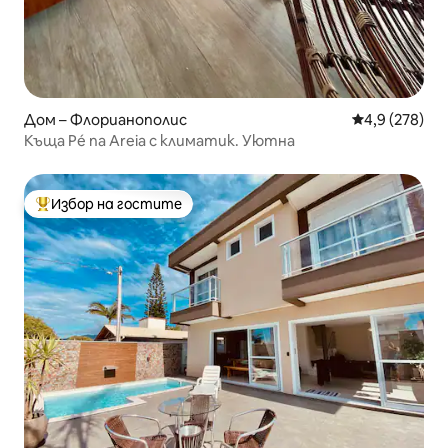
Дом – Флорианополис
Средна оценк
4,9 (278)
Къща Pé na Areia с климатик. Уютна
Избор на гостите
Най-популярен избор на гостите