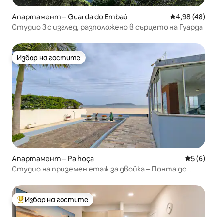
Апартамент – Guarda do Embaú
Средна оценк
4,98 (48)
Студио 3 с изглед, разположено в сърцето на Гуарда
Избор на гостите
Избор на гостите
Апартамент – Palhoça
Средна о
5 (6)
Студио на приземен етаж за двойка – Понта до
Папагайо
Избор на гостите
Най-популярен избор на гостите