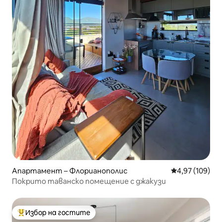
Апартамент – Флорианополис
Средна оценка
4,97 (109)
Покрито таванско помещение с джакузи
Избор на гостите
Най-популярен избор на гостите