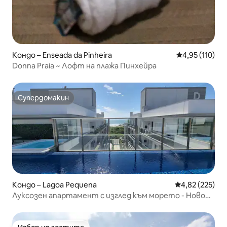
Кондо – Enseada da Pinheira
Средна оценка
4,95 (110)
Donna Praia ~ Лофт на плажа Пинхейра
Супердомакин
Супердомакин
Кондо – Lagoa Pequena
Средна оценка
4,82 (225)
Луксозен апартамент с изглед към морето - Ново
Кампече