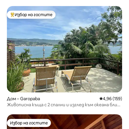
Избор на гостите
Най-популярен избор на гостите
Дом – Garopaba
Средна оценка
4,96 (159)
Живописна къща с 2 спални и изглед към океана близо
до Вигия
Избор на гостите
Избор на гостите