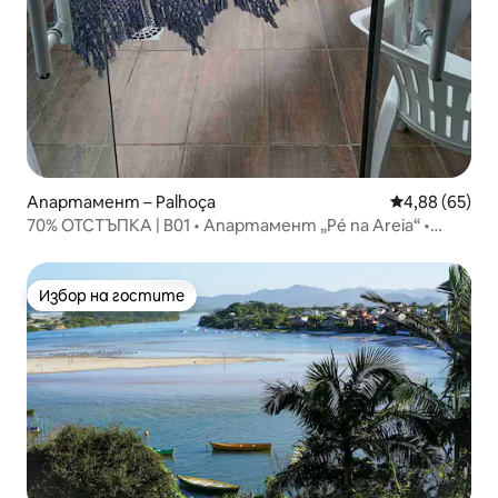
Апартамент – Palhoça
Средна оценк
4,88 (65)
70% ОТСТЪПКА | B01 • Апартамент „Pé na Areia“ •
Тераса на плажа
Избор на гостите
Избор на гостите