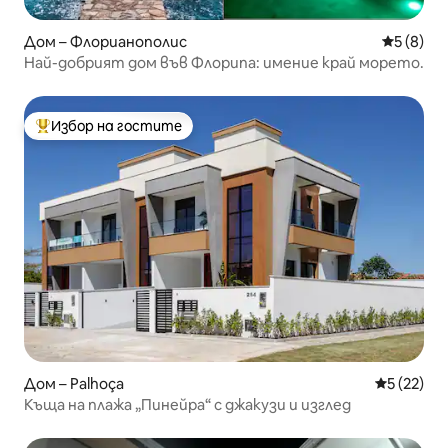
Дом – Флорианополис
Средна о
5 (8)
Най-добрият дом във Флорипа: имение край морето.
Избор на гостите
Най-популярен избор на гостите
Дом – Palhoça
Средна оц
5 (22)
Къща на плажа „Пинейра“ с джакузи и изглед