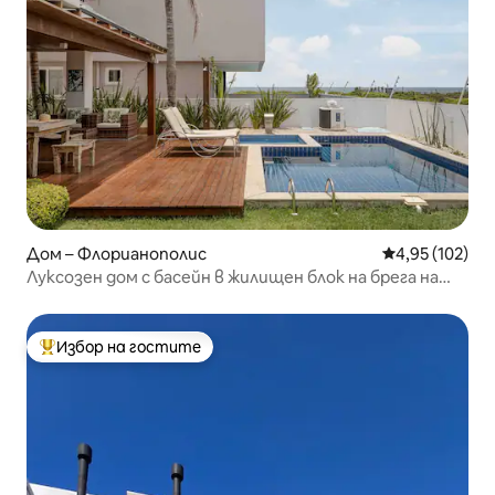
Дом – Флорианополис
Средна оценка
4,95 (102)
Луксозен дом с басейн в жилищен блок на брега на
океана!
Избор на гостите
Най-популярен избор на гостите