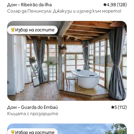
Дом – Ribeirão da Ilha
Средна оценка
4,98 (128)
Солар да Пенинсула: Джакузи и изглед към морето!
Избор на гостите
Най-популярен избор на гостите
Дом – Guarda do Embaú
Средна оце
5 (112)
Къщата с прозорците
Избор на гостите