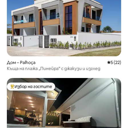
Дом – Palhoça
Средна оц
5 (22)
Къща на плажа „Пинейра“ с джакузи и изглед
Избор на гостите
Най-популярен избор на гостите