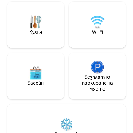
красивите плажо
гледка. Изживейте незабравими дни
ще намерите сп
в среда, която съчетава комфорт,
съчетано с доб
естествена красота и най-
на по - малко от 
доброто, което Флорианополис
черен път. OBS* 
може да предложи
ниски или много
Кухня
Wi-Fi
средства
Безплатно
Басейн
паркиране на
място