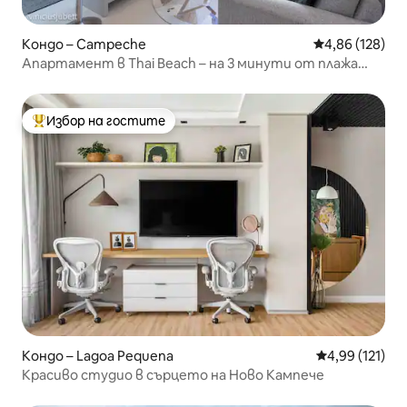
Кондо – Campeche
Средна оценка
4,86 (128)
Апартамент в Thai Beach – на 3 минути от плажа
Кампече
Избор на гостите
Най-популярен избор на гостите
Кондо – Lagoa Pequena
Средна оценка
4,99 (121)
Красиво студио в сърцето на Ново Кампече