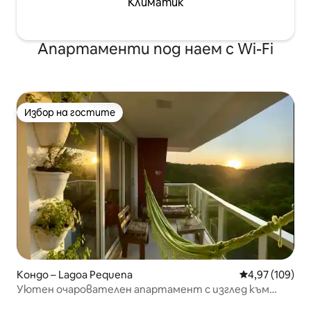
Климатик
Апартаменти под наем с Wi-Fi
Избор на гостите
Избор на гостите
Кондо – Lagoa Pequena
Средна оценка
4,97 (109)
Уютен очарователен апартамент с изглед към
природата край плажа