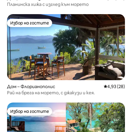
Планинска хижа с изглед към морето
Избор на гостите
Избор на гостите
Дом – Флорианополис
Средна оценк
4,93 (28)
Рай на брега на морето, с джакузи и кея.
Избор на гостите
Избор на гостите