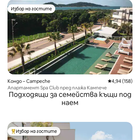
Избор на гостите
Избор на гостите
Кондо – Campeche
Средна оценка
4,94 (158)
Апартамент Spa Club пред плажа Кампече
Подходящи за семейства къщи под
наем
Избор на гостите
Най-популярен избор на гостите