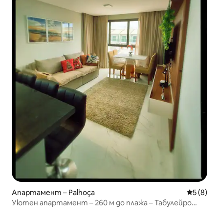
Апартамент – Palhoça
Средна о
5 (8)
Уютен апартамент – 260 м до плажа – Табулейро
Бийч