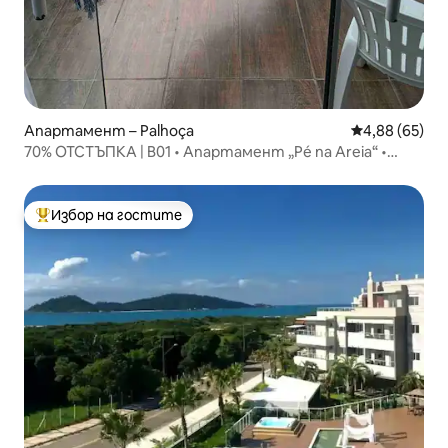
Апартамент – Palhoça
Средна оценк
4,88 (65)
70% ОТСТЪПКА | B01 • Апартамент „Pé na Areia“ •
Тераса на плажа
Избор на гостите
Най-популярен избор на гостите