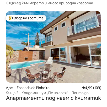
С изглед към морето и много природна красота!
Избор на гостите
Най-популярен избор на гостите
Дом – Enseada da Pinheira
Средна оценка
4,99 (109)
Къща 2 – Кондоминиум „Пе на арея“ – Понта до
Апартаменти под наем с климатик
Папагайо