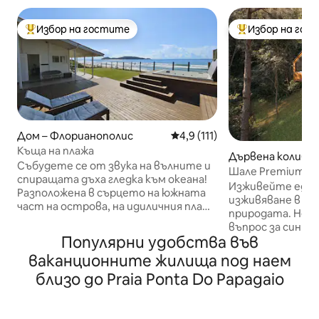
Избор на гостите
Избор на гос
Най-популярен избор на гостите
Най-популярен 
Дом – Флорианополис
Средна оценка: 4,9 от 5, 11
4,9 (111)
Къща на плажа
Дървена колиба –
Събудете се от звука на вълните и
Шале Premium, н
спиращата дъха гледка към океана!
До 6 вноски без 
Изживейте едно
Разположена в сърцето на южната
изживяване в на
част на острова, на идиличния плаж
природата. Неза
Кампече, тази къща на брега на
въпрос за синьо
морето предлага уникално
Популярни удобства във
зеленото на пла
изживяване. Потопете се в
си почивате и с
ваканционните жилища под наем
кристално чистите води на
атмосферата. С
Кампече или се отпуснете под звука
близо до Praia Ponta Do Papagaio
на Флорианополи
на вълните, докато се
Табулейро, разп
наслаждавате на освежаваща вана в
привилегирован 
джакузито на терасата с панорамна