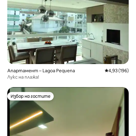
Апартамент – Lagoa Pequena
Средна оценка
4,93 (196)
Лукс на плажа!
Избор на гостите
Избор на гостите