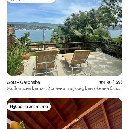
Най-популярен избор на гостите
Дом – Garopaba
Средна оценка
4,96 (159)
Живописна къща с 2 спални и изглед към океана близо
до Вигия
Избор на гостите
Избор на гостите