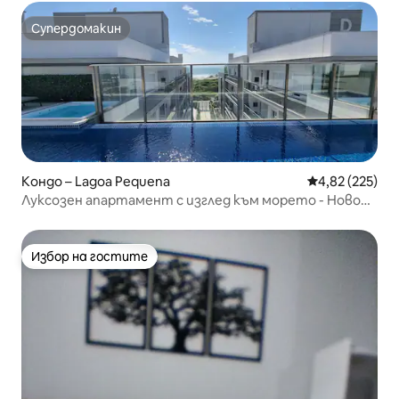
Супердомакин
Супердомакин
Кондо – Lagoa Pequena
Средна оценка
4,82 (225)
Луксозен апартамент с изглед към морето - Ново
Кампече
Избор на гостите
Избор на гостите