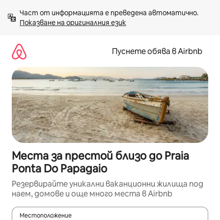
Пропускане
Част от информацията е преведена автоматично. 
към
Показване на оригиналния език
съдържанието
Пуснете обява в Airbnb
Места за престой близо до Praia
Ponta Do Papagaio
Резервирайте уникални ваканционни жилища под
наем, домове и още много места в Airbnb
Местоположение