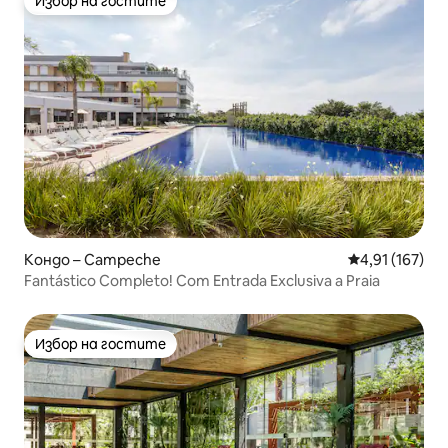
Избор на гостите
Избор на гостите
Кондо – Campeche
Средна оценка
4,91 (167)
Fantástico Completo! Com Entrada Exclusiva a Praia
Избор на гостите
Избор на гостите