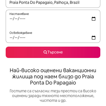
Когато резултатите се покажат, използвайте клавишите 
Настаняване
Освобождаване
Търсене
Най-високо оценени ваканционни
жилища под наем близо до Praia
Ponta Do Papagaio
Гостите са съгласни: тези престои са високо
оценени заради тяхното местоположение,
чистота и др.