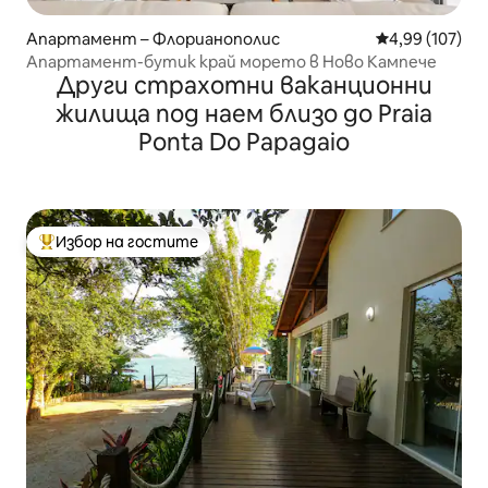
Апартамент – Флорианополис
Средна оценка
4,99 (107)
Апартамент-бутик край морето в Ново Кампече
Други страхотни ваканционни
жилища под наем близо до Praia
Ponta Do Papagaio
Избор на гостите
Най-популярен избор на гостите