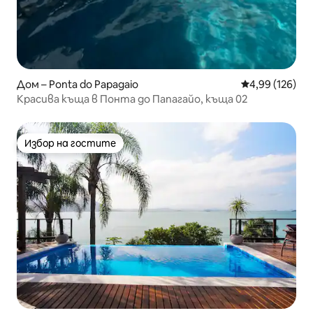
Дом – Ponta do Papagaio
Средна оценка
4,99 (126)
Красива къща в Понта до Папагайо, къща 02
Избор на гостите
Избор на гостите