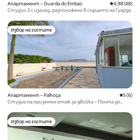
Апартамент – Guarda do Embaú
Средна оценк
4,98 (48)
Студио 3 с изглед, разположено в сърцето на Гуарда
Избор на гостите
Избор на гостите
Апартамент – Palhoça
Средна о
5 (6)
Студио на приземен етаж за двойка – Понта до
Папагайо
Избор на гостите
Избор на гостите