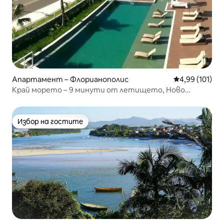
Апартамент – Флорианополис
Средна оценка
4,99 (101)
Край морето – 9 минути от летището, Ново
Кампече, 2 спални
Избор на гостите
Избор на гостите