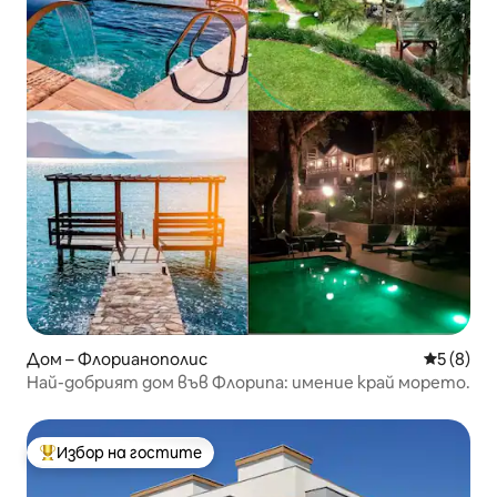
Дом – Флорианополис
Средна о
5 (8)
Най-добрият дом във Флорипа: имение край морето.
Избор на гостите
Най-популярен избор на гостите