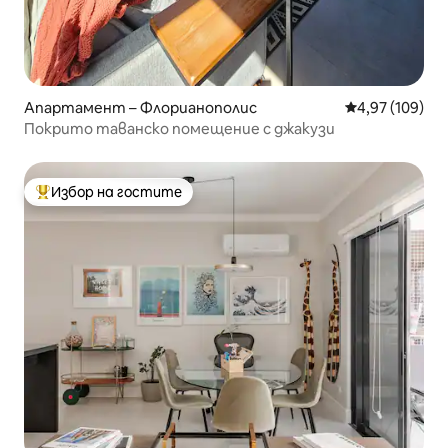
Апартамент – Флорианополис
Средна оценка
4,97 (109)
Покрито таванско помещение с джакузи
Избор на гостите
Най-популярен избор на гостите