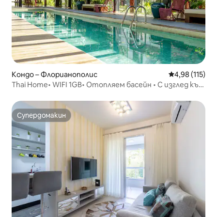
Кондо – Флорианополис
Средна оценка
4,98 (115)
Thai Home• WIFI 1GB• Отопляем басейн • С изглед към
морето
Супердомакин
Супердомакин