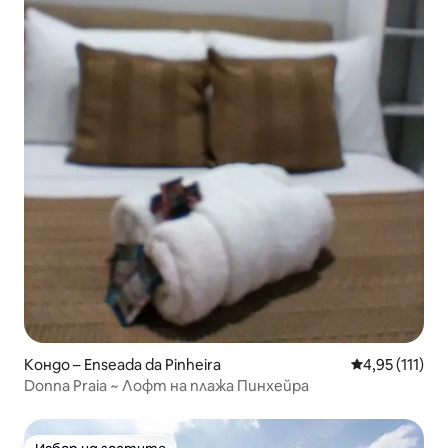
Кондо – Enseada da Pinheira
Средна оценк
4,95 (111)
Donna Praia ~ Лофт на плажа Пинхейра