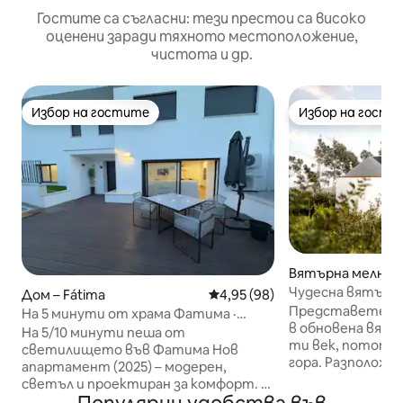
Гостите са съгласни: тези престои са високо
оценени заради тяхното местоположение,
чистота и др.
Избор на гостите
Избор на гости
Избор на гостите
Избор на гости
Вятърна мелница
е
Чудесна вятърна
Дом – Fátima
Средна оценка: 4,95 от 5, 98
4,95 (98)
на 10 минути от
Представете си
На 5 минути от храма Фатима ·
в обновена вятъ
Елегантен апартамент
На 5/10 минути пеша от
ти век, потопен
светилището във Фатима Нов
гора. Разположена на върха на
апартамент (2025) – модерен,
залесен хълм, в
светъл и проектиран за комфорт. ✨
ви позволява да 
Основни характеристики: •