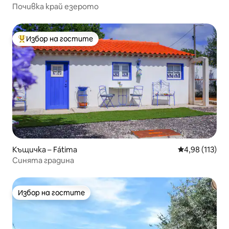
Почивка край езерото
Избор на гостите
Най-популярен избор на гостите
Къщичка – Fátima
Средна оценка
4,98 (113)
Синята градина
Избор на гостите
Избор на гостите