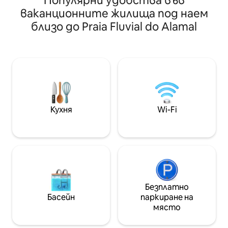
Популярни удобства във
съседните пътеч
Отделен вход – пълна независимост
ваканционните жилища под наем
потопите в прир
• Безплатен частен и охраняем
близо до Praia Fluvial do Alamal
разгледате няк
паркинг • Просторна тераса с
плажове на Сребъ
настилка, маса за хранене и чадър за
няколко минути път. Раз
слънце • Напълно оборудвана кухня –
Назаре, старинн
идеална за краткосрочен или
известно с най-
дългосрочен престой • Удобен
света, живопис
разтегателен диван за
Сао Мартиньо и
допълнителни гости •
село Обидуш, ко
Самостоятелно настаняване с
няколко минути
гъвкави часове • Тих район, но в
Кухня
Wi-Fi
центъра – близо до ресторанти,
супермаркети и местни
забележителности
Безплатно
Басейн
паркиране на
място