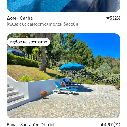
Дом – Canha
Средна оц
5 (25)
Къща със самостоятелен басейн
Избор на гостите
Избор на гостите
Вила – Santarém District
Средна оценк
4,97 (71)