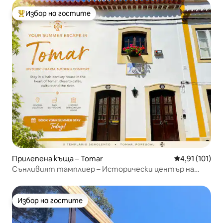
Избор на гостите
Най-популярен избор на гостите
Прилепена къща – Tomar
Средна оценка
4,91 (101)
Сънливият тамплиер – Исторически център на
Томар
Избор на гостите
Избор на гостите