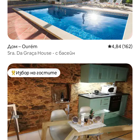
Дом – Ourém
Средна оценка
4,84 (162)
Sra. Da Graça House - с басейн
Избор на гостите
Най-популярен избор на гостите