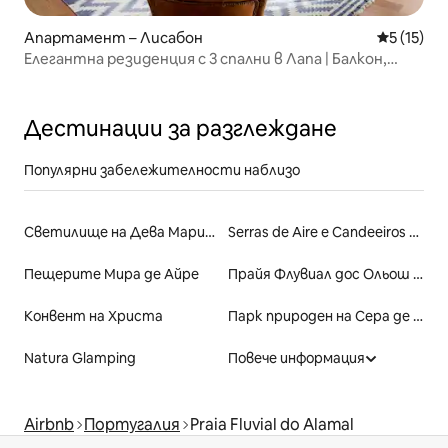
Апартамент – Лисабон
Средна оц
5 (15)
Елегантна резиденция с 3 спални в Лапа | Балкон,
климатик и паркинг
Дестинации за разглеждане
Популярни забележителности наблизо
Светилище на Дева Мария от Фатима
Serras de Aire e Candeeiros Natural Park
Пещерите Мира де Айре
Прайя Флувиал дос Ольош Д’Агуа
Конвент на Христа
Парк природен на Сера де Сау Мамеде
Natura Glamping
Повече информация
Airbnb
Португалия
Praia Fluvial do Alamal