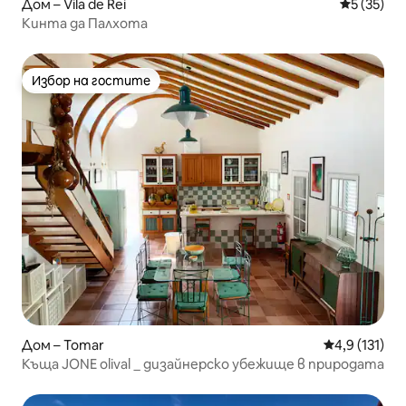
Дом – Vila de Rei
Средна оц
5 (35)
Кинта да Палхота
Избор на гостите
Избор на гостите
Дом – Tomar
Средна оценк
4,9 (131)
Къща JONE olival _ дизайнерско убежище в природата