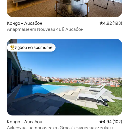
Кондо – Лисабон
Средна оценка
4,92 (193)
Апартамент Nouveau 4E в Лисабон
Избор на гостите
Най-популярен избор на гостите
Кондо – Лисабон
Средна оценка
4,94 (102)
Луксозна, историческа „Graça“ с чудесна гледка и