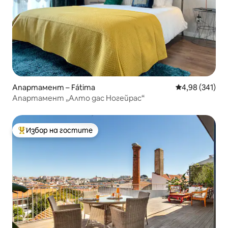
Апартамент – Fátima
Средна оценка
4,98 (341)
Апартамент „Алто дас Ногейрас“
Избор на гостите
Най-популярен избор на гостите