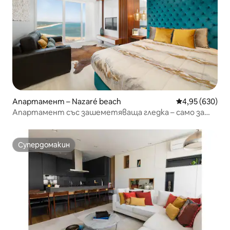
Апартамент – Nazaré beach
Средна оценка
4,95 (630)
Апартамент със зашеметяваща гледка – само за
възрастни
Супердомакин
Супердомакин