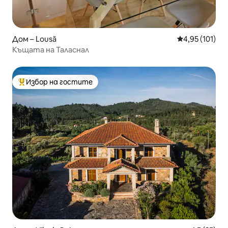
Дом – Lousã
Средна оценка
4,95 (101)
Къщата на Таласнал
Избор на гостите
Най-популярен избор на гостите