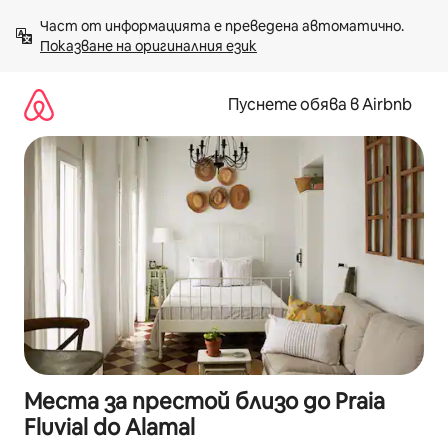
Пропускане
Част от информацията е преведена автоматично. 
към
Показване на оригиналния език
съдържанието
Пуснете обява в Airbnb
Места за престой близо до Praia
Fluvial do Alamal