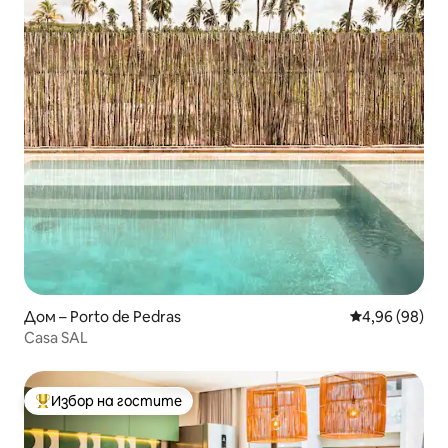
Дом – Porto de Pedras
Средна оценк
4,96 (98)
Casa SAL
Избор на гостите
Най-популярен избор на гостите