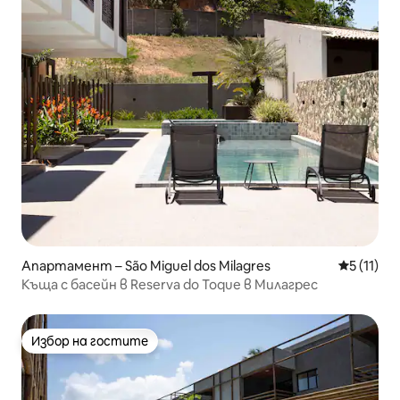
Апартамент – São Miguel dos Milagres
Средна оц
5 (11)
Къща с басейн в Reserva do Toque в Милагрес
Избор на гостите
Избор на гостите