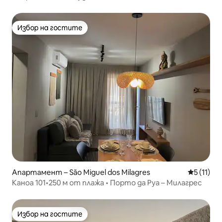
Избор на гостите
Избор на гостите
Апартамент – São Miguel dos Milagres
Средна оц
5 (11)
Каноа 101•250 м от плажа • Порто да Руа – Милагрес
Избор на гостите
Избор на гостите