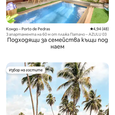
Кондо – Porto de Pedras
Средна оценк
4,94 (48)
3 апартамента на 60 м от плажа Патачо – AZULU 03
Подходящи за семейства къщи под
наем
Избор на гостите
Избор на гостите