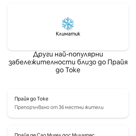
Климатик
Други най-популярни
забележителности близо до Прайя
до Токе
Прайя до Токе
Препоръчвано от 36 местни жители
Прайя де Сао Мигел дос Милагрес