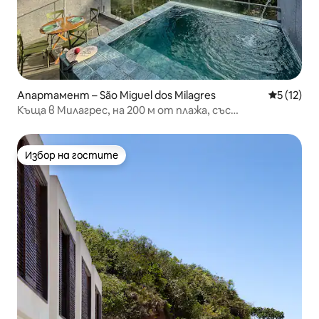
Апартамент – São Miguel dos Milagres
Средна оц
5 (12)
Къща в Милагрес, на 200 м от плажа, със
самостоятелен басейн
Избор на гостите
Избор на гостите