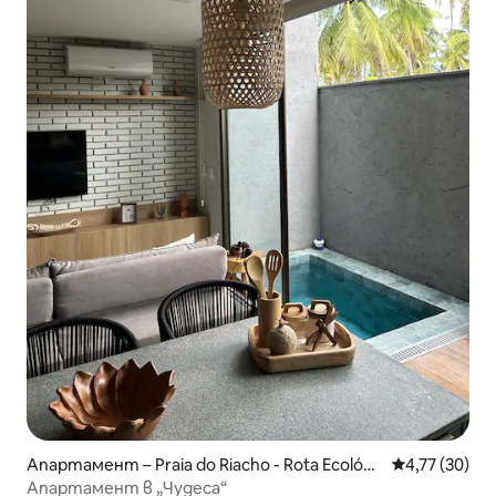
Апартамент – Praia do Riacho - Rota Ecológi
Средна оценк
4,77 (30)
ca dos Milagres
Апартамент в „Чудеса“