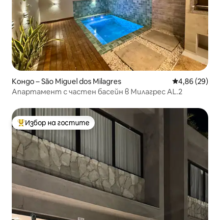
Кондо – São Miguel dos Milagres
Средна оценк
4,86 (29)
Апартамент с частен басейн в Милагрес AL.2
Избор на гостите
Най-популярен избор на гостите