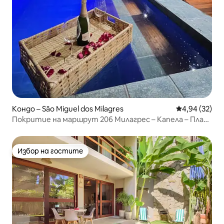
Кондо – São Miguel dos Milagres
Средна оценк
4,94 (32)
Покритие на маршрут 206 Милагрес – Капела – Плаж
100 метра
Избор на гостите
Избор на гостите