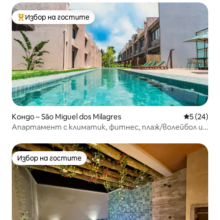
Избор на гостите
Най-популярен избор на гостите
Кондо – São Miguel dos Milagres
Средна оц
5 (24)
Апартамент с климатик, фитнес, плаж/волейбол и
ресторант
Избор на гостите
Избор на гостите