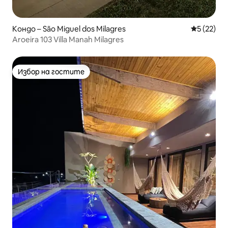
Кондо – São Miguel dos Milagres
Средна оц
5 (22)
Aroeira 103 Villa Manah Milagres
Избор на гостите
Избор на гостите