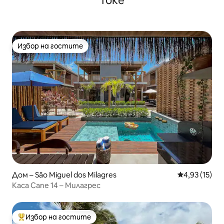
Токе
Избор на гостите
Избор на гостите
Дом – São Miguel dos Milagres
Средна оценк
4,93 (15)
Каса Сапе 14 – Милагрес
Избор на гостите
Най-популярен избор на гостите