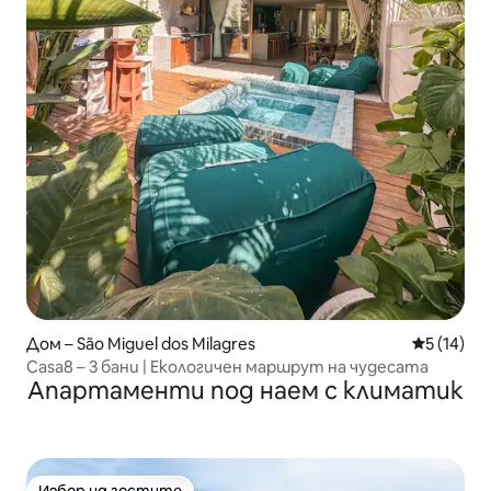
Дом – São Miguel dos Milagres
Средна оц
5 (14)
Casa8 – 3 бани | Екологичен маршрут на чудесата
Апартаменти под наем с климатик