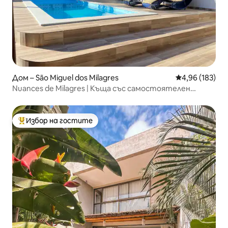
Дом – São Miguel dos Milagres
Средна оценка
4,96 (183)
Nuances de Milagres | Къща със самостоятелен
басейн
Избор на гостите
Най-популярен избор на гостите