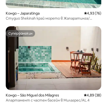
Кондо – Japaratinga
Средна оценк
4,93 (76)
Студио Shekinah край морето в Жапаратинга/
Алагоас
Супердомакин
Супердомакин
Кондо – São Miguel dos Milagres
Средна оценк
4,89 (38)
Апартамент с частен басейн в Милагрес/AL.4