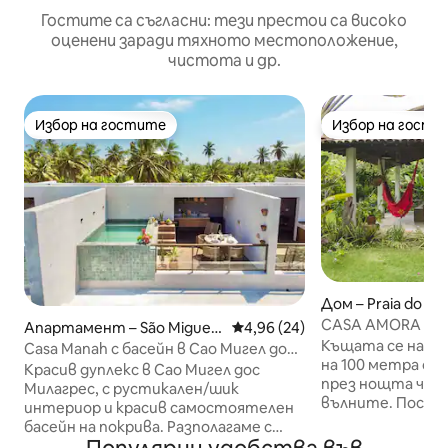
Гостите са съгласни: тези престои са високо
оценени заради тяхното местоположение,
чистота и др.
Избор на гостите
Избор на гости
Избор на гостите
Избор на гости
Дом – Praia do To
CASA AMORA
Апартамент – São Miguel
Средна оценка: 4,96 от 5, 24
4,96 (24)
Къщата се намир
dos Milagres
Casa Manah с басейн в Сао Мигел дос
на 100 метра о
Милагрес
Красив дуплекс в Сао Мигел дос
през нощта чове
Милагрес, с рустикален/шик
вълните. Посетителите ще бъдат
интериор и красив самостоятелен
добре дошли, но не се разрешават
басейн на покрива. Разполагаме с
партита и шум. На долния етаж има
2 стаи с отделни бани, с легло с