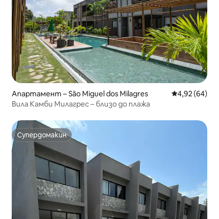
Апартамент – São Miguel dos Milagres
Средна оценк
4,92 (64)
Вила Камби Милагрес – близо до плажа
Супердомакин
Супердомакин