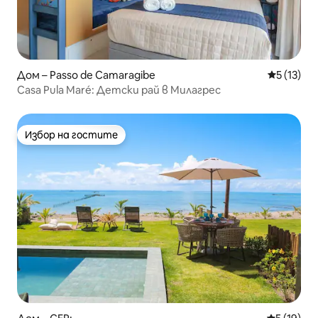
Дом – Passo de Camaragibe
Средна оц
5 (13)
Casa Pula Maré: Детски рай в Милагрес
Избор на гостите
Избор на гостите