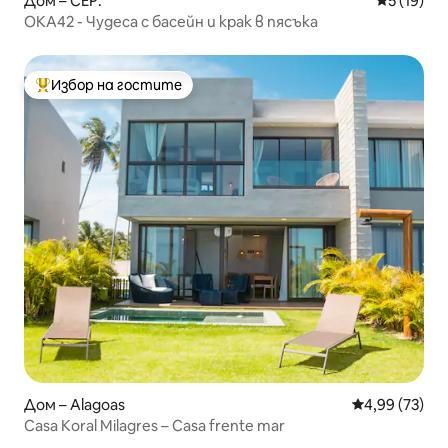
Дом – CEP:
Средна оц
5 (19)
OKA42 - Чудеса с басейн и крак в пясъка
Избор на гостите
Най-популярен избор на гостите
Дом – Alagoas
Средна оценк
4,99 (73)
Casa Koral Milagres – Casa frente mar