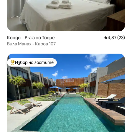
Кондо – Praia do Toque
Средна оценк
4,87 (23)
Вила Манах - Кароа 107
Избор на гостите
Най-популярен избор на гостите