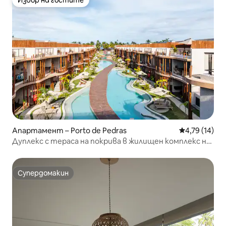
Избор на гостите
Избор на гостите
Апартамент – Porto de Pedras
Средна оценк
4,79 (14)
Дуплекс с тераса на покрива в жилищен комплекс на
брега на морето
Супердомакин
Супердомакин