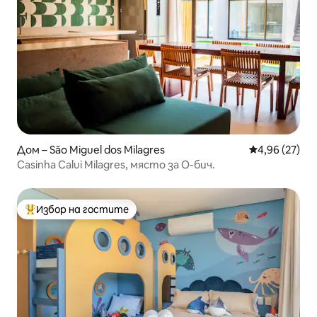
Дом – São Miguel dos Milagres
Средна оценк
4,96 (27)
Casinha Calui Milagres, място за О-бич.
Избор на гостите
Най-популярен избор на гостите