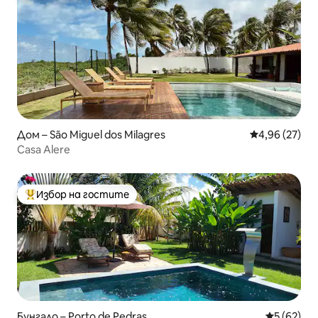
Дом – São Miguel dos Milagres
Средна оценк
4,96 (27)
Casa Alere
Избор на гостите
Най-популярен избор на гостите
Бунгало – Porto de Pedras
Средна оц
5 (62)