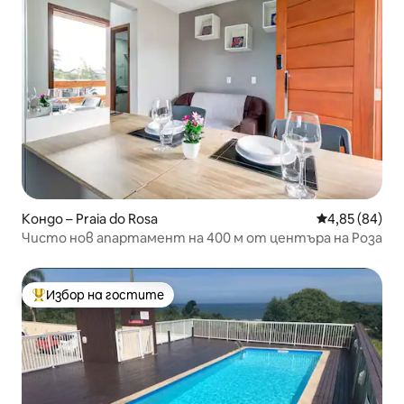
Кондо – Praia do Rosa
Средна оценк
4,85 (84)
Чисто нов апартамент на 400 м от центъра на Роза
Избор на гостите
Най-популярен избор на гостите