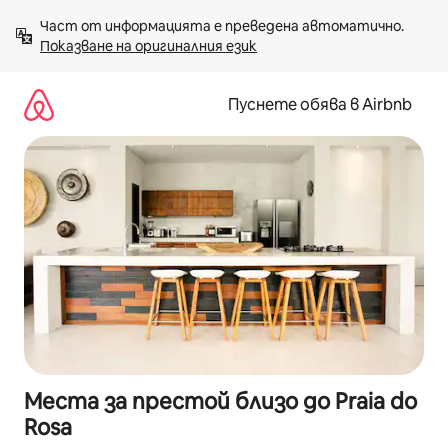
Пропускане
Част от информацията е преведена автоматично. 
към
Показване на оригиналния език
съдържанието
Пуснете обява в Airbnb
Места за престой близо до Praia do
Rosa