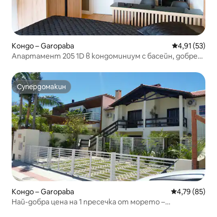
Кондо – Garopaba
Средна оценк
4,91 (53)
Апартамент 205 1D в кондоминиум с басейн, добре
разположен
Супердомакин
Супердомакин
Кондо – Garopaba
Средна оценк
4,79 (85)
Най-добра цена на 1 пресечка от морето –
Апартамент 3