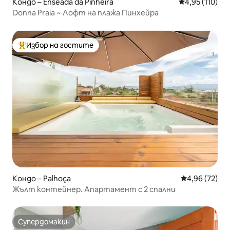
Кондо – Enseada da Pinheira
Средна оценка
4,95 (110)
Donna Praia ~ Лофт на плажа Пинхейра
Избор на гостите
Най-популярен избор на гостите
Кондо – Palhoça
Средна оценк
4,96 (72)
Жълт контейнер. Апартамент с 2 спални
Супердомакин
Супердомакин