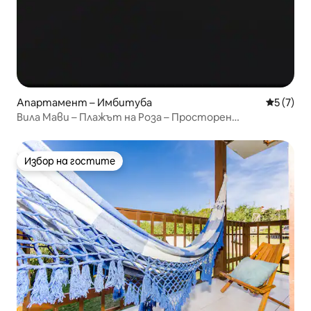
Апартамент – Имбитуба
Средна о
5 (7)
Вила Мави – Плажът на Роза – Просторен
апартамент с хидромасажна вана
Избор на гостите
Избор на гостите