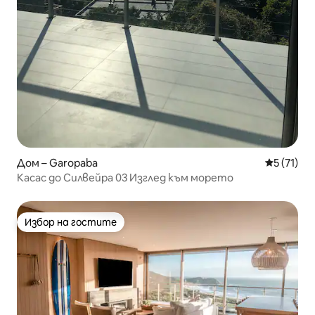
Дом – Garopaba
Средна оц
5 (71)
Касас до Силвейра 03 Изглед към морето
Избор на гостите
Избор на гостите