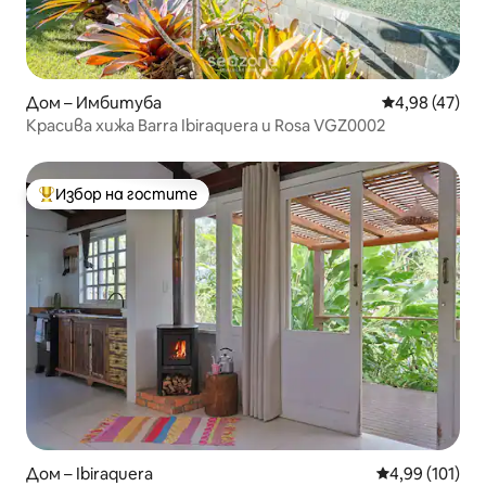
Дом – Имбитуба
Средна оценк
4,98 (47)
Красива хижа Barra Ibiraquera и Rosa VGZ0002
Избор на гостите
Най-популярен избор на гостите
Дом – Ibiraquera
Средна оценка
4,99 (101)