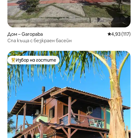
Дом – Garopaba
Средна оценка
4,93 (117)
Спа къща с безкраен басейн
Избор на гостите
Най-популярен избор на гостите