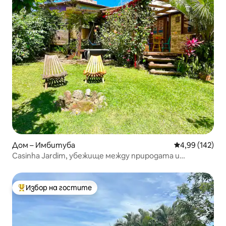
Дом – Имбитуба
Средна оценка
4,99 (142)
Casinha Jardim, убежище между природата и
лагуната
Избор на гостите
Най-популярен избор на гостите