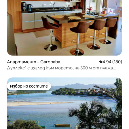
Апартамент – Garopaba
Средна оценка
4,94 (180)
Дуплекс1 с изглед към морето, на 300 м от плажа
Гаропаба!
Избор на гостите
Избор на гостите