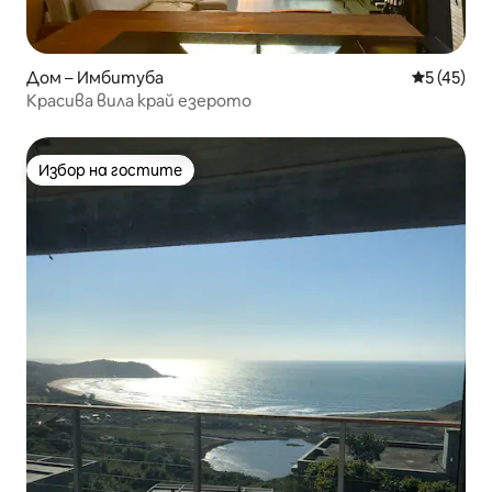
Дом – Имбитуба
Средна оц
5 (45)
Красива вила край езерото
Избор на гостите
Избор на гостите