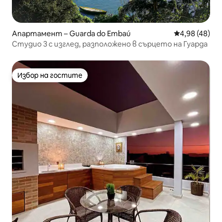
Апартамент – Guarda do Embaú
Средна оценк
4,98 (48)
Студио 3 с изглед, разположено в сърцето на Гуарда
Избор на гостите
Избор на гостите