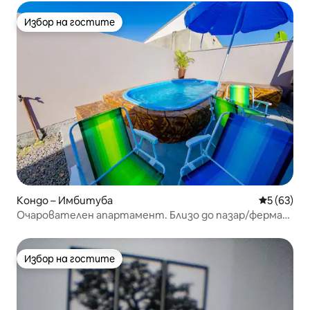
Избор на гостите
Избор на гостите
Кондо – Имбитуба
Средна оц
5 (63)
Очарователен апартамент. Близо до пазар/ферма/
пекарна
Избор на гостите
Избор на гостите