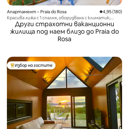
Апартамент – Praia do Rosa
Средна оценка
4,95 (180)
Красива хижа с 1 спалня, оборудвана с климатик;
Други страхотни ваканционни
Плажът на Роза
жилища под наем близо до Praia do
Rosa
Избор на гостите
Най-популярен избор на гостите