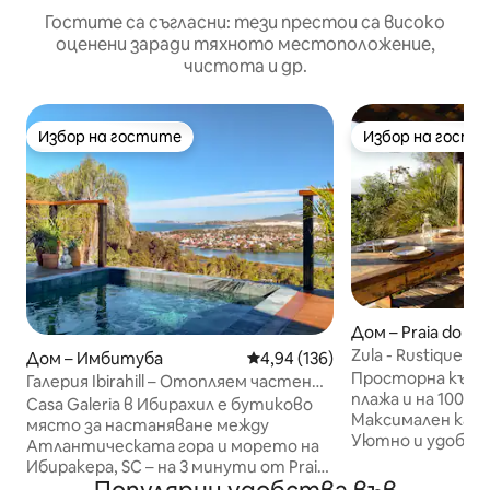
Гостите са съгласни: тези престои са високо
оценени заради тяхното местоположение,
чистота и др.
Избор на гостите
Избор на гости
Избор на гостите
Избор на гости
Дом – Praia do ro
Zula - Rustique H
Дом – Имбитуба
Средна оценка: 4,94 от 5, 136
4,94 (136)
и града.
Просторна къща
Галерия Ibirahill – Отопляем частен
плажа и на 100 
басезон
Casa Galeria в Ибирахил е бутиково
Максимален капа
място за настаняване между
Уютно и удобно.
Атлантическата гора и морето на
лагуната Ибирак
Ибиракера, SC – на 3 минути от Praia
Панорамна площа
da Luz, на 10 минути от Praia do Rosa.