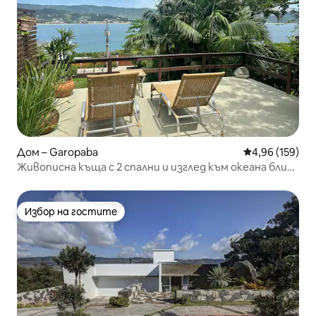
Дом – Garopaba
Средна оценка
4,96 (159)
Живописна къща с 2 спални и изглед към океана близо
до Вигия
Избор на гостите
Избор на гостите