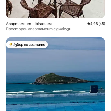
Апартамент – Ibiraquera
Средна оценк
4,96 (45)
Просторен апартамент с джакузи
Избор на гостите
Най-популярен избор на гостите