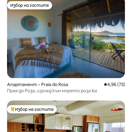
Избор на гостите
Избор на гостите
Апартамент – Praia do Rosa
Средна оценк
4,96 (73)
Прая до Роза, изглед към морето роза юг
Избор на гостите
Най-популярен избор на гостите