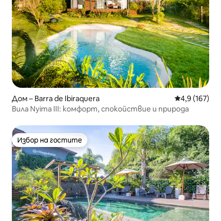
Дом – Barra de Ibiraquera
Средна оценк
4,9 (167)
Вила Nyima III: комфорт, спокойствие и природа
Избор на гостите
Избор на гостите