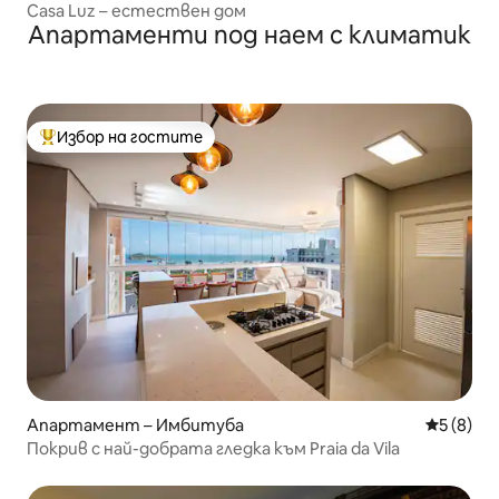
Casa Luz – естествен дом
Апартаменти под наем с климатик
Избор на гостите
Най-популярен избор на гостите
Апартамент – Имбитуба
Средна о
5 (8)
Покрив с най-добрата гледка към Praia da Vila