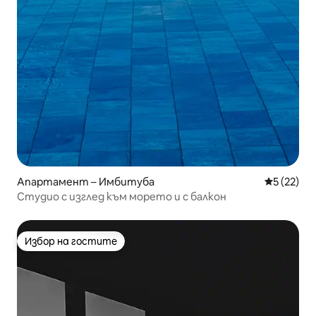
Апартамент – Имбитуба
Средна оц
5 (22)
Студио с изглед към морето и с балкон
Избор на гостите
Избор на гостите