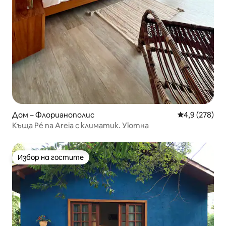
Дом – Флорианополис
Средна оценк
4,9 (278)
Къща Pé na Areia с климатик. Уютна
Избор на гостите
Избор на гостите