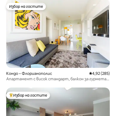
Избор на гостите
Избор на гостите
Кондо – Флорианополис
Средна оценка
4,92 (285)
Апартамент с висок стандарт, балкон за гурмета и
басейн.
Избор на гостите
Най-популярен избор на гостите