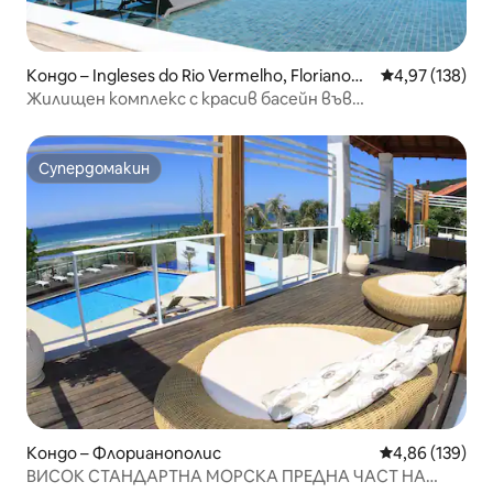
Кондо – Ingleses do Rio Vermelho, Florianopó
Средна оценка
4,97 (138)
lis
Жилищен комплекс с красив басейн във
Флорианополис
Супердомакин
Супердомакин
Кондо – Флорианополис
Средна оценка
4,86 (139)
ВИСОК СТАНДАРТНА МОРСКА ПРЕДНА ЧАСТ НА