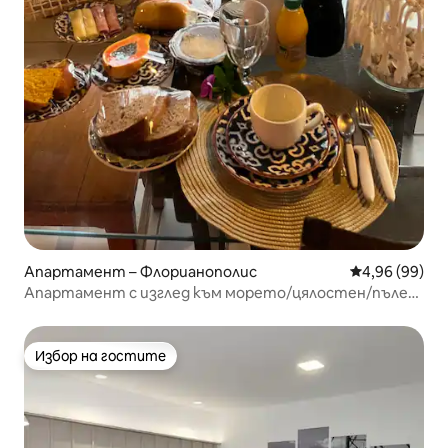
Апартамент – Флорианополис
Средна оценк
4,96 (99)
Апартамент с изглед към морето/цялостен/пълен/
самостоятелен/Floripa
Избор на гостите
Избор на гостите