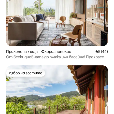
Прилепена къща – Флорианополис
Средна оц
5 (44)
От всекидневната до плажа или басейна! Прекрасен
залез
Избор на гостите
Избор на гостите