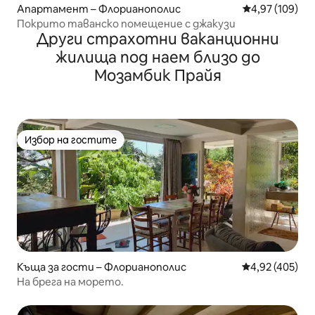
Апартамент – Флорианополис
Средна оценка
4,97 (109)
Покрито таванско помещение с джакузи
Други страхотни ваканционни
жилища под наем близо до
Мозамбик Прайя
Избор на гостите
Избор на гостите
Къща за гости – Флорианополис
Средна оценка
4,92 (405)
На брега на морето.