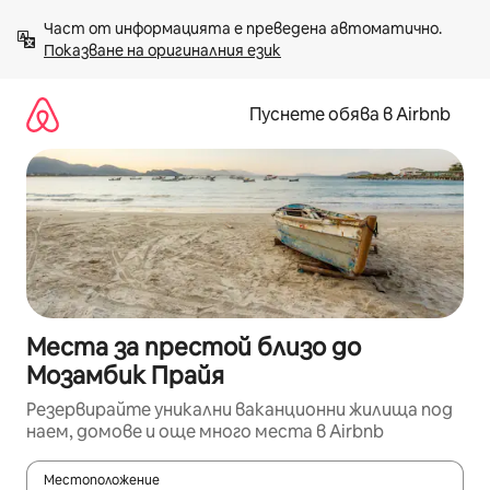
Пропускане
Част от информацията е преведена автоматично. 
към
Показване на оригиналния език
съдържанието
Пуснете обява в Airbnb
Места за престой близо до
Мозамбик Прайя
Резервирайте уникални ваканционни жилища под
наем, домове и още много места в Airbnb
Местоположение