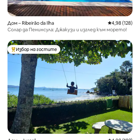
Дом – Ribeirão da Ilha
Средна оценка
4,98 (128)
Солар да Пенинсула: Джакузи и изглед към морето!
Избор на гостите
Най-популярен избор на гостите