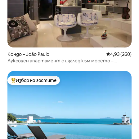
Кондо – João Paulo
Средна оценка
4,93 (260)
Луксозен апартамент с изглед към морето –
Флорианополис
Избор на гостите
Най-популярен избор на гостите