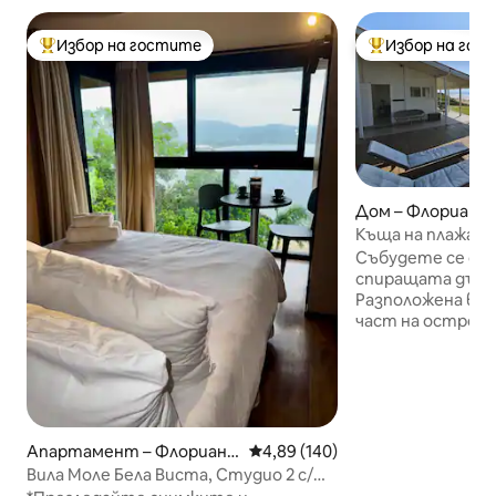
Избор на гостите
Избор на гос
Най-популярен избор на гостите
Най-популярен 
Дом – Флориано
Къща на плажа
Събудете се от 
спиращата дъха 
Разположена в 
част на острова
Кампече, тази к
морето предлага
изживяване. По
кристално чист
Кампече или се 
на вълните, док
Апартамент – Флориано
Средна оценка: 4,89 от 5, 140
4,89 (140)
наслаждавате на
полис
Вила Моле Бела Виста, Студио 2 с/
джакузито на те
изглед/джакузи/барбекю