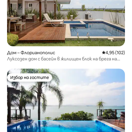
Дом – Флорианополис
Средна оценка
4,95 (102)
Луксозен дом с басейн в жилищен блок на брега на
океана!
Избор на гостите
Избор на гостите