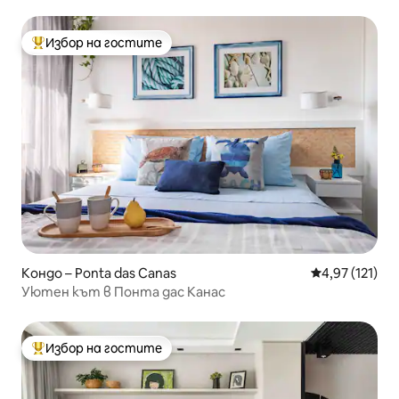
FLORIPA AP
Избор на гостите
Най-популярен избор на гостите
Кондо – Ponta das Canas
Средна оценка
4,97 (121)
Уютен кът в Понта дас Канас
Избор на гостите
Най-популярен избор на гостите