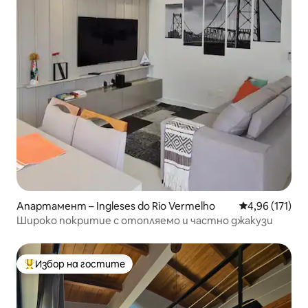
Апартамент – Ingleses do Rio Vermelho
Средна оценка
4,96 (171)
Широко покритие с отопляемо и частно джакузи
Избор на гостите
Най-популярен избор на гостите