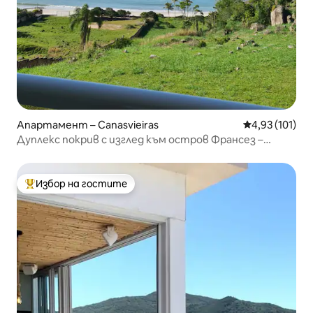
Апартамент – Canasvieiras
Средна оценка
4,93 (101)
Дуплекс покрив с изглед към остров Франсез –
Канажур
Избор на гостите
Най-популярен избор на гостите