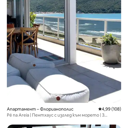
Апартамент – Флорианополис
Средна оценка
4,99 (108)
Pé na Areia | Пентхаус с изглед към морето | 3
апартамента