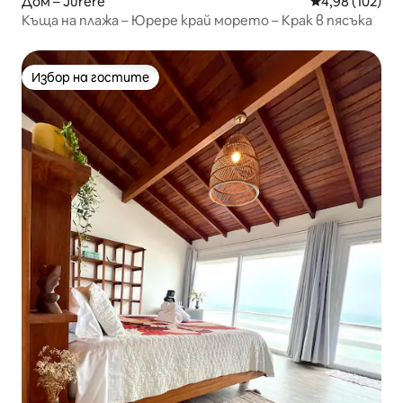
Дом – Jurerê
Средна оценка
4,98 (102)
Къща на плажа – Юрере край морето – Крак в пясъка
Избор на гостите
Избор на гостите