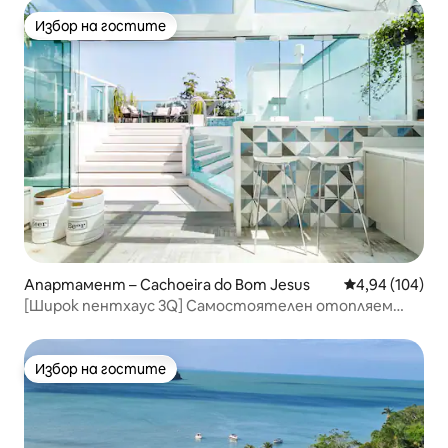
Избор на гостите
Избор на гостите
Апартамент – Cachoeira do Bom Jesus
Средна оценка
4,94 (104)
[Широк пентхаус 3Q] Самостоятелен отопляем
плувен басейн
Избор на гостите
Избор на гостите