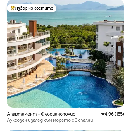
Избор на гостите
Най-популярен избор на гостите
Апартамент – Флорианополис
Средна оценка
4,96 (155)
Луксозен изглед към морето с 3 спални