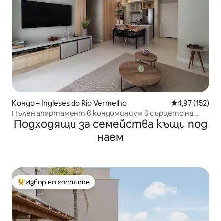
Кондо – Ingleses do Rio Vermelho
Средна оценка
4,97 (152)
Пълен апартамент в кондоминиум в сърцето на
Подходящи за семейства къщи под
Инглесес
наем
Избор на гостите
Най-популярен избор на гостите