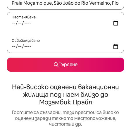
Когато резултатите се покажат, използвайте клавишите 
Настаняване
Освобождаване
Търсене
Най-високо оценени ваканционни
жилища под наем близо до
Мозамбик Прайя
Гостите са съгласни: тези престои са високо
оценени заради тяхното местоположение,
чистота и др.