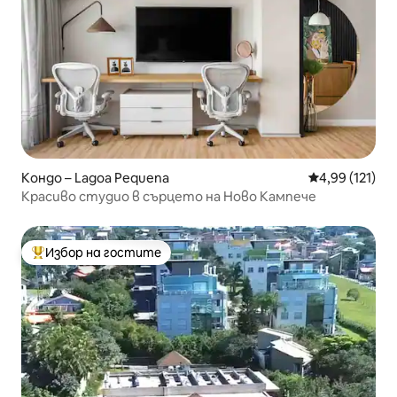
Кондо – Lagoa Pequena
Средна оценка
4,99 (121)
Красиво студио в сърцето на Ново Кампече
Избор на гостите
Най-популярен избор на гостите