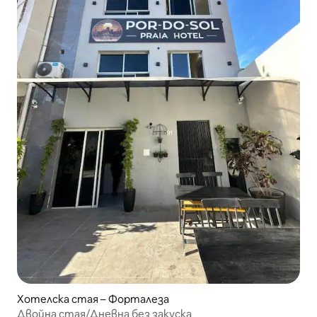
Хотелска стая – Форталеза
Двойна стая/Дневна без закуска