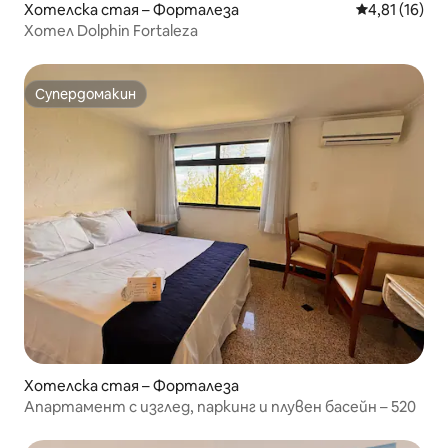
Хотелска стая – Форталеза
Средна оценк
4,81 (16)
Хотел Dolphin Fortaleza
Супердомакин
Супердомакин
Хотелска стая – Форталеза
Апартамент с изглед, паркинг и плувен басейн – 520