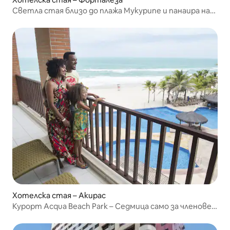
Светла стая близо до плажа Мукурипе и панаира на
занаятите
Хотелска стая – Акирас
Курорт Acqua Beach Park – Седмица само за членове
на RCI