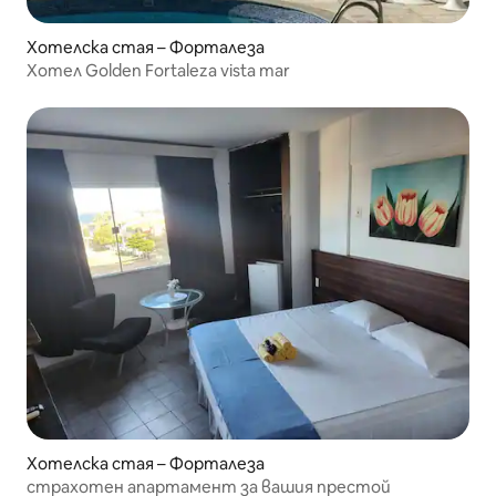
Хотелска стая – Форталеза
Хотел Golden Fortaleza vista mar
Хотелска стая – Форталеза
страхотен апартамент за вашия престой