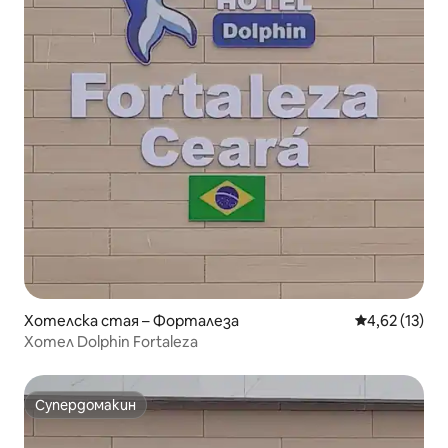
Хотелска стая – Форталеза
Средна оценк
4,62 (13)
Хотел Dolphin Fortaleza
Супердомакин
Супердомакин