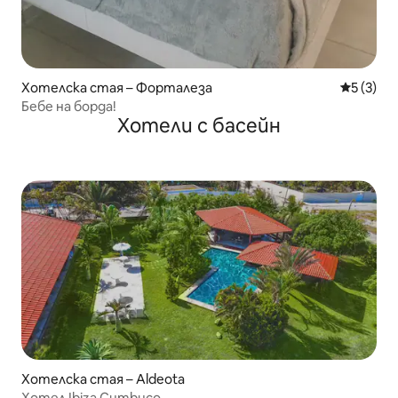
Хотелска стая – Форталеза
Средна о
5 (3)
Бебе на борда!
Хотели с басейн
Хотелска стая – Aldeota
Хотел Ibiza Cumbuco