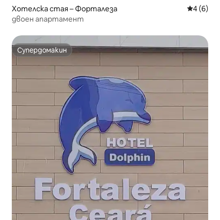
Хотелска стая – Форталеза
Средна о
4 (6)
двоен апартамент
Супердомакин
Супердомакин