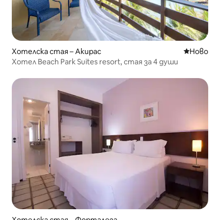
Хотелска стая – Акирас
Ново мяс
Ново
Хотел Beach Park Suites resort, стая за 4 души
Хотелска стая – Форталеза