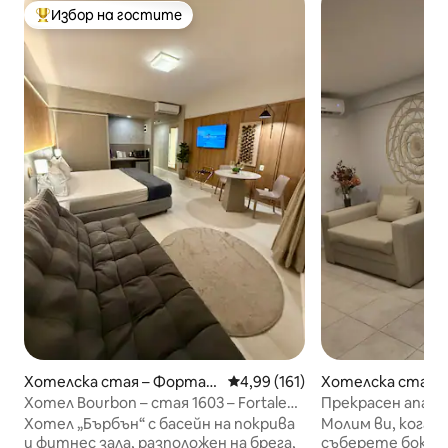
Избор на гостите
Най-популярен избор на гостите
Хотелска стая – Фортал
Средна оценка: 4,99 от 5, 16
4,99 (161)
Хотелска стая 
еза
Хотел Bourbon – стая 1603 – Fortaleza
Прекрасен апар
Beachfront
Форталеза. Апа
Хотел „Бърбън“ с басейн на покрива
Молим ви, когат
и фитнес зала, разположен на брега,
съберете боклук