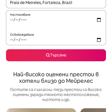
Когато резултатите се покажат, използвайте клавишите 
Настаняване
Освобождаване
Търсене
Най-високо оценени престои в
хотели близо до Мейрелес
Гостите са съгласни: тези престои са високо
оценени заради тяхното местоположение,
чистота и др.