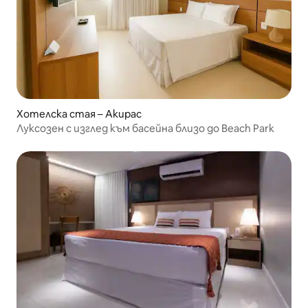
Хотелска стая – Акирас
Луксозен с изглед към басейна близо до Beach Park