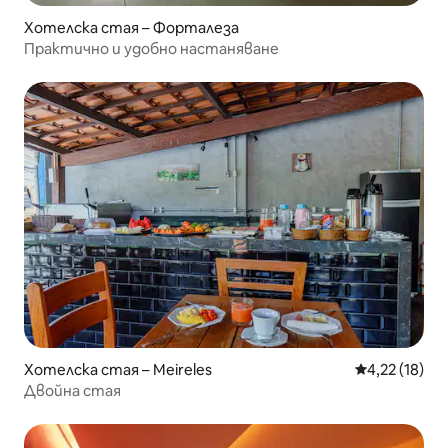
Хотелска стая – Форталеза
Практично и удобно настаняване
Хотелска стая – Meireles
Средна оценк
4,22 (18)
Двойна стая