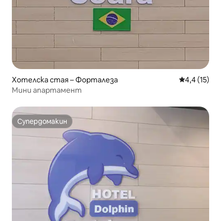
Хотелска стая – Форталеза
Средна оцен
4,4 (15)
Мини апартамент
Супердомакин
Супердомакин