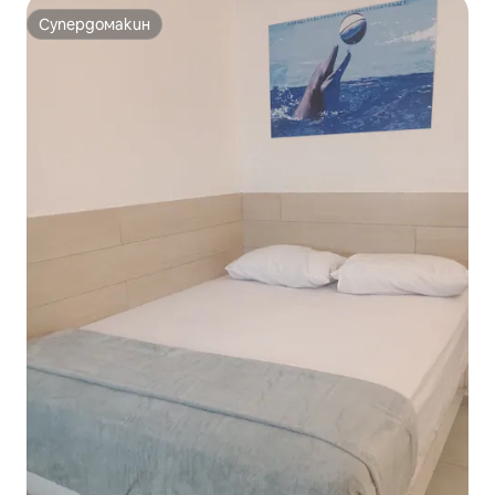
Супердомакин
Супердомакин