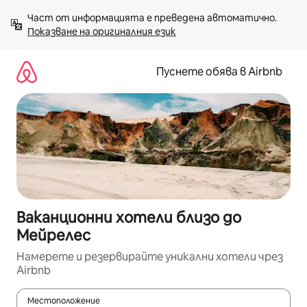
Пропускане
Част от информацията е преведена автоматично. 
към
Показване на оригиналния език
съдържанието
Пуснете обява в Airbnb
Ваканционни хотели близо до
Мейрелес
Намерете и резервирайте уникални хотели чрез
Airbnb
Местоположение