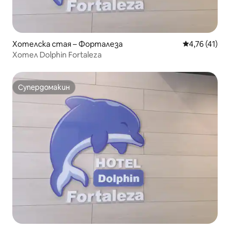
Хотелска стая – Форталеза
Средна оценк
4,76 (41)
Хотел Dolphin Fortaleza
Супердомакин
Супердомакин