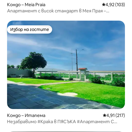
Кондо – Meia Praia
Средна оценка
4,92 (103)
Апартамент с висок стандарт в Мея Прая –
Итапема
Избор на гостите
Избор на гостите
Кондо – Итапема
Средна оценка
4,91 (217)
Незабравимо #Крака в ПЯСЪКА #Апартамент С
ИЗГЛЕД КЪМ МОРЕТО Итапема