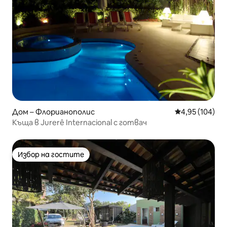
Дом – Флорианополис
Средна оценка
4,95 (104)
Къща в Jurerê Internacional с готвач
Избор на гостите
Избор на гостите