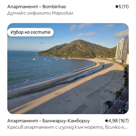
Апартамент – Bombinhas
Средна оц
5 (11)
Дуплекс инфинити Марискал
Избор на гостите
Избор на гостите
Апартамент – Балнеариу-Камбориу
Средна оценка
4,98 (167)
Красив апартамент с изглед към морето, всичко е
ново, 2 спални + гараж