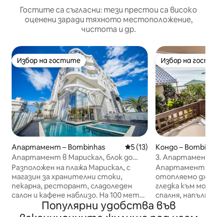
Гостите са съгласни: тези престои са високо
оценени заради тяхното местоположение,
чистота и др.
Избор на гостите
Избор на гости
Избор на гостите
Избор на гости
Апартамент – Bombinhas
Средна оценка: 5 от 5, 13
5 (13)
Кондо – Bombinh
Апартамент в Марискал, блок до
3. Апартамент с
морето с басейн.
към морето – Mo
Разположен на плажа Марискал, с
Апартамент със
магазин за хранителни стоки,
отопляемо джаку
пекарна, ресторант, сладоледен
гледка към морет
салон и кафене наблизо. На 100 метра
спалня, напълно 
Популярни удобства във
от плажа 2 собствени бани с двойно
(готварска печка
легло, а в една от спалните има
микровълнова пе