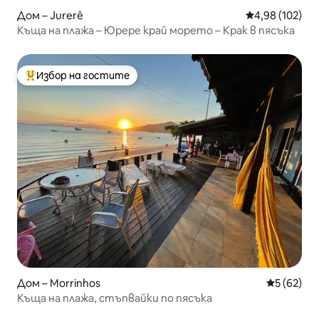
Дом – Jurerê
Средна оценка
4,98 (102)
Къща на плажа – Юрере край морето – Крак в пясъка
Избор на гостите
Най-популярен избор на гостите
Дом – Morrinhos
Средна оц
5 (62)
Къща на плажа, стъпвайки по пясъка