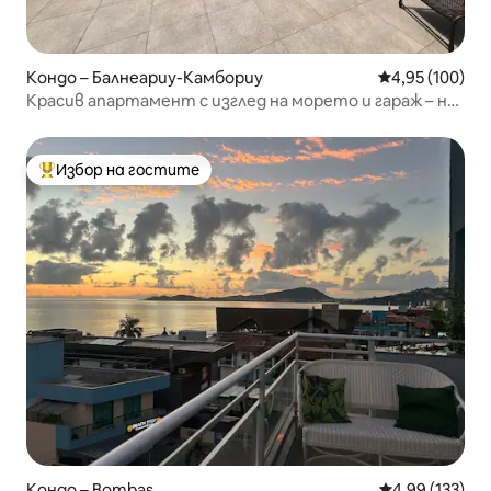
Кондо – Балнеариу-Камбориу
Средна оценка
4,95 (100)
Красив апартамент с изглед на морето и гараж – не
пропускайте!
Избор на гостите
Най-популярен избор на гостите
Кондо – Bombas
Средна оценка
4,99 (133)