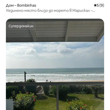
Дом – Bombinhas
Средна о
5 (9)
Уединено място близо до морето в Марискал –
апартаменти Baoba
Супердомакин
Супердомакин