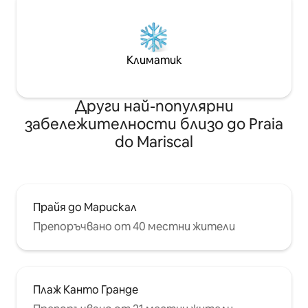
Климатик
Други най-популярни
забележителности близо до Praia
do Mariscal
Прайя до Марискал
Препоръчвано от 40 местни жители
Плаж Кантo Гранде