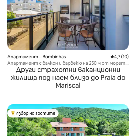
Апартамент – Bombinhas
Средна оцен
4,7 (10)
Апартамент с балкон и барбекю на 250 м от морето
Други страхотни ваканционни
RMP0102
жилища под наем близо до Praia do
Mariscal
Избор на гостите
Най-популярен избор на гостите