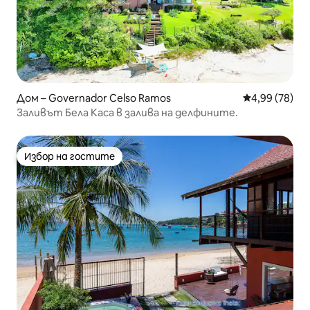
Дом – Governador Celso Ramos
Средна оценк
4,99 (78)
Заливът Бела Каса в залива на делфините.
Избор на гостите
Избор на гостите