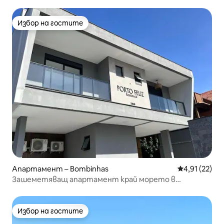
Избор на гостите
Избор на гостите
Апартамент – Bombinhas
Средна оценк
4,91 (22)
Зашеметяващ апартамент край морето в
Марискал
Избор на гостите
Избор на гостите