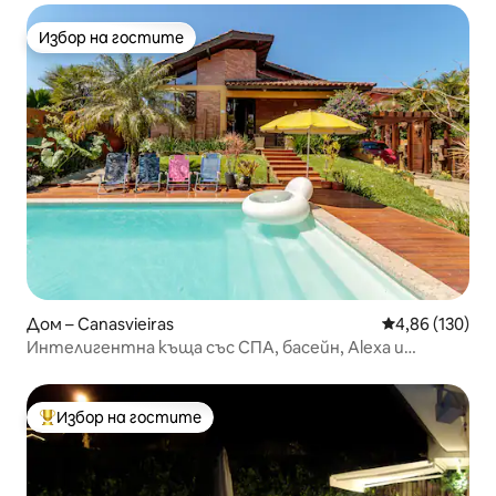
Избор на гостите
Избор на гостите
Дом – Canasvieiras
Средна оценка
4,86 (130)
Интелигентна къща със СПА, басейн, Alexa и
караоке
Избор на гостите
Най-популярен избор на гостите