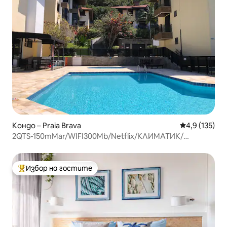
Кондо – Praia Brava
Средна оценк
4,9 (135)
2QTS-150mMar/WIFI300Mb/Netflix/КЛИМАТИК/
ДОМАШНИ ЛЮБИМЦИ/Тенис
Избор на гостите
Най-популярен избор на гостите