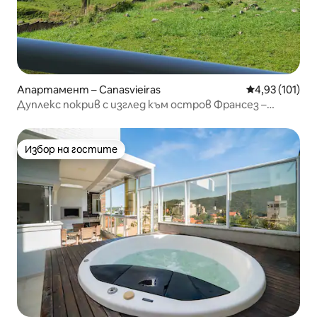
Апартамент – Canasvieiras
Средна оценка
4,93 (101)
Дуплекс покрив с изглед към остров Франсез –
Канажур
Избор на гостите
Избор на гостите