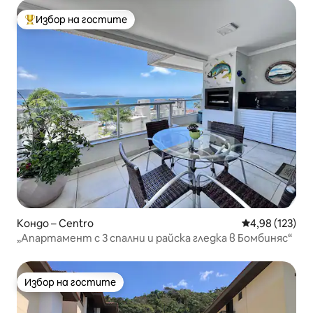
Избор на гостите
Най-популярен избор на гостите
Кондо – Centro
Средна оценка
4,98 (123)
„Апартамент с 3 спални и райска гледка в Бомбиняс“
Избор на гостите
Избор на гостите