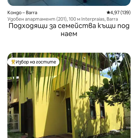
Кондо – Barra
Средна оценка
4,97 (139)
Удобен апартамент (201), 100 м Interpraias, Barra
Подходящи за семейства къщи под
наем
Избор на гостите
Най-популярен избор на гостите