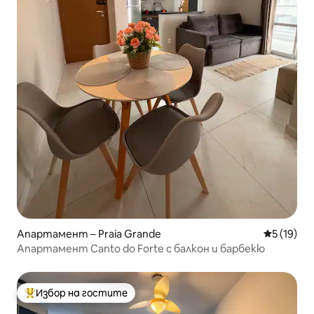
Апартамент – Praia Grande
Средна оц
5 (19)
Апартамент Canto do Forte с балкон и барбекю
Избор на гостите
Най-популярен избор на гостите