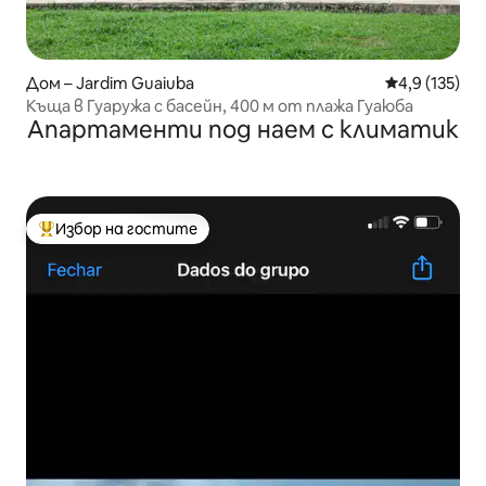
Дом – Jardim Guaiuba
Средна оценк
4,9 (135)
Къща в Гуаружа с басейн, 400 м от плажа Гуаюба
Апартаменти под наем с климатик
Избор на гостите
Най-популярен избор на гостите