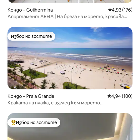
Кондо – Guilhermina
Средна оценка
4,93 (176)
Апартамент AREIA | На брега на морето, красива
гледка в Гилермина
Избор на гостите
Избор на гостите
Кондо – Praia Grande
Средна оценка
4,94 (100)
Краката на плажа, с изглед към морето,
Apto.Jie/Diamond
Избор на гостите
Най-популярен избор на гостите