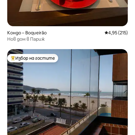
Кондо – Boqueirão
Средна оценка
4,95 (215)
Нов дом в Париж
Избор на гостите
Най-популярен избор на гостите