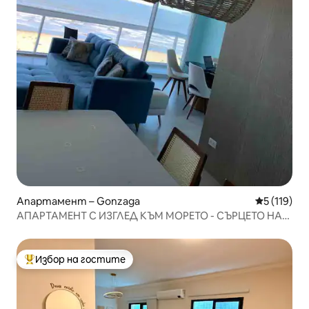
Апартамент – Gonzaga
Средна оце
5 (119)
АПАРТАМЕНТ С ИЗГЛЕД КЪМ МОРЕТО - СЪРЦЕТО НА
ГОНЗАГА - САНТОС
Избор на гостите
Най-популярен избор на гостите