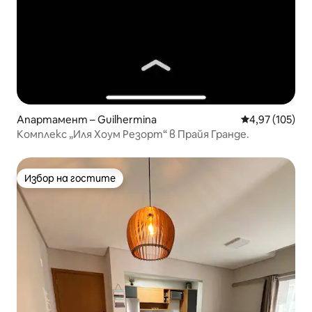
Апартамент – Guilhermina
Средна оценка
4,97 (105)
Комплекс „Иля Хоум Резорт“ в Прайя Гранде.
Избор на гостите
Избор на гостите