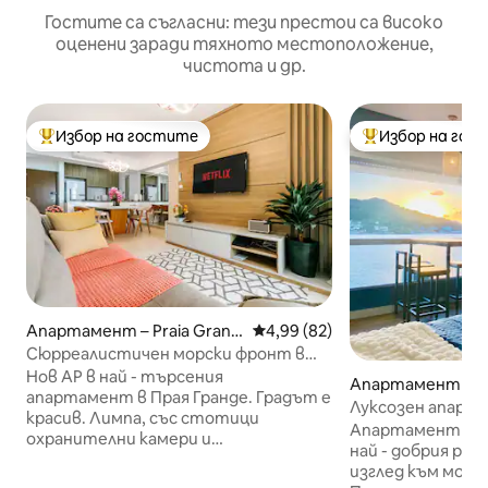
Гостите са съгласни: тези престои са високо
оценени заради тяхното местоположение,
чистота и др.
Избор на гостите
Избор на гос
Най-популярен избор на гостите
Най-популярен 
Апартамент – Praia Grand
Средна оценка: 4,99 от 5, 82
4,99 (82)
e
Сюрреалистичен морски фронт в
модерен и удобен апартамент
Нов AP в най - търсения
Апартамент – Sã
апартамент в Прая Гранде. Градът е
Луксозен апарта
красив. Лимпа, със стотици
морето, страх
Апартамент Лин
охранителни камери и
местоположени
най - добрия рег
пречиствателни станции, които
изглед към морет
вече не хвърлят отломки в морето.