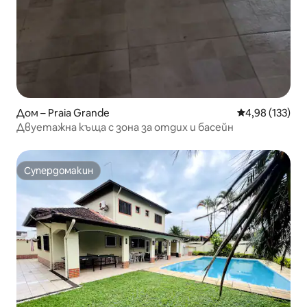
Дом – Praia Grande
Средна оценка
4,98 (133)
Двуетажна къща с зона за отдих и басейн
Супердомакин
Супердомакин