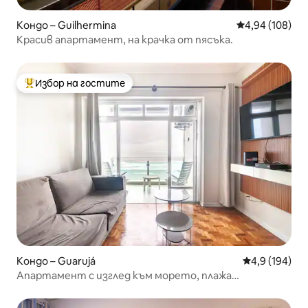
Кондо – Guilhermina
Средна оценка
4,94 (108)
Красив апартамент, на крачка от пясъка.
Избор на гостите
Най-популярен избор на гостите
Кондо – Guarujá
Средна оценк
4,9 (194)
Апартамент с изглед към морето, плажа
Pitangueiras.