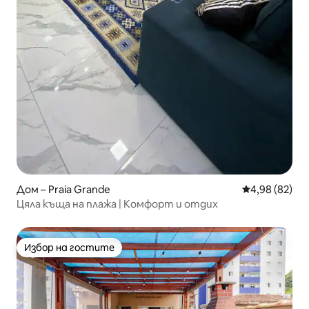
Дом – Praia Grande
Средна оценк
4,98 (82)
Цяла къща на плажа | Комфорт и отдих
Избор на гостите
Избор на гостите