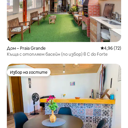
Дом – Praia Grande
Средна оценк
4,96 (72)
Къща с отопляем басейн (по избор) в C do Forte
Избор на гостите
Избор на гостите