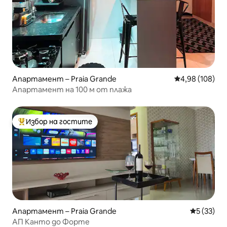
Апартамент – Praia Grande
Средна оценка
4,98 (108)
Апартамент на 100 м от плажа
Избор на гостите
Най-популярен избор на гостите
Апартамент – Praia Grande
Средна оц
5 (33)
АП Канто до Форте