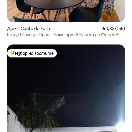
Дом – Canto do Forte
Средна оценка
4,83 (156)
Къща Шале да Прая – Комфорт в Канто до Форте!
Избор на гостите
Най-популярен избор на гостите