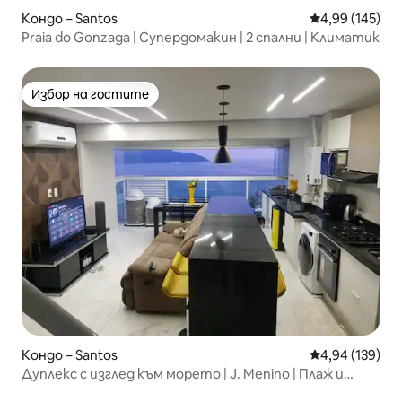
Кондо – Santos
Средна оценка
4,99 (145)
Praia do Gonzaga | Супердомакин | 2 спални | Климатик
Избор на гостите
Избор на гостите
Кондо – Santos
Средна оценка
4,94 (139)
Дуплекс с изглед към морето | J. Menino | Плаж и
гараж