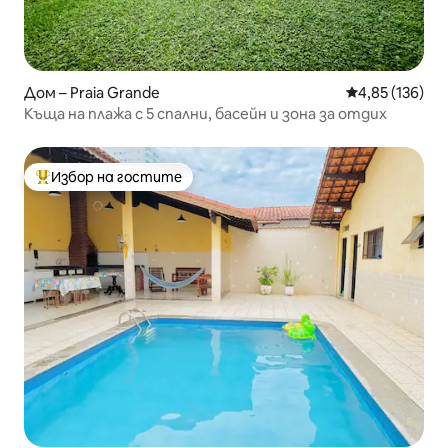
Дом – Praia Grande
Средна оценка
4,85 (136)
Къща на плажа с 5 спални, басейн и зона за отдих
Избор на гостите
Най-популярен избор на гостите