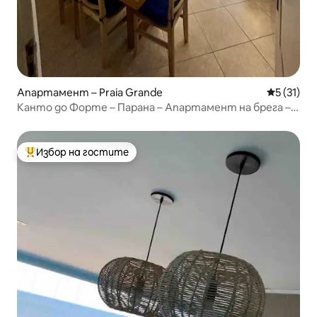
Апартамент – Praia Grande
Средна оц
5 (31)
Канто до Форте – Парана – Апартамент на брега –
Изглед към морето
Избор на гостите
Най-популярен избор на гостите