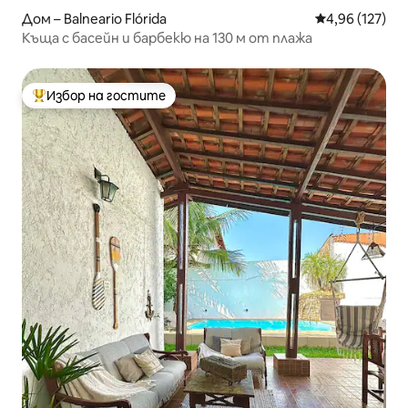
Дом – Balneario Flórida
Средна оценка
4,96 (127)
Къща с басейн и барбекю на 130 м от плажа
Избор на гостите
Най-популярен избор на гостите