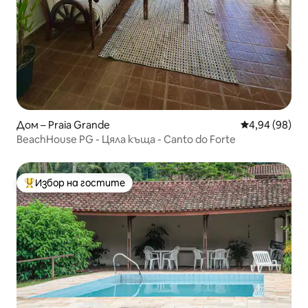
Дом – Praia Grande
Средна оценк
4,94 (98)
BeachHouse PG - Цяла къща - Canto do Forte
Избор на гостите
Най-популярен избор на гостите