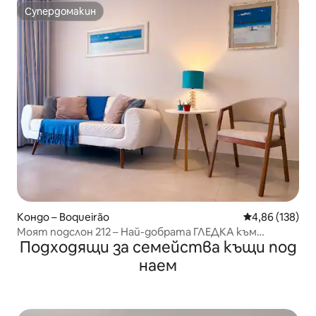
Супердомакин
Супердомакин
Кондо – Boqueirão
Средна оценка
4,86 (138)
Моят подслон 212 – Най-добрата ГЛЕДКА към
Подходящи за семейства къщи под
ПЛАЖА
наем