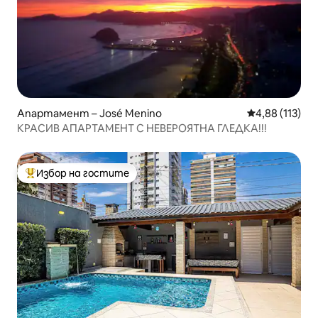
Апартамент – José Menino
Средна оценка
4,88 (113)
КРАСИВ АПАРТАМЕНТ С НЕВЕРОЯТНА ГЛЕДКА!!!
Избор на гостите
Най-популярен избор на гостите