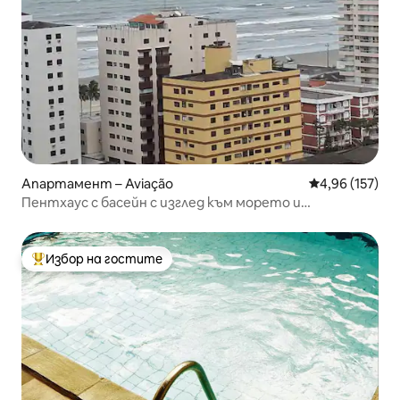
Апартамент – Aviação
Средна оценка
4,96 (157)
Пентхаус с басейн с изглед към морето и
планината.
Избор на гостите
Най-популярен избор на гостите