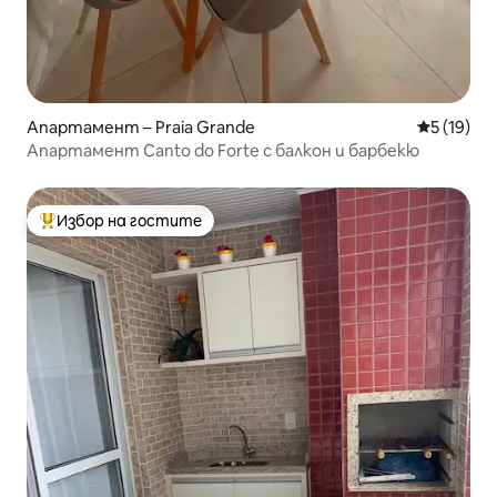
Апартамент – Praia Grande
Средна оц
5 (19)
Апартамент Canto do Forte с балкон и барбекю
Избор на гостите
Най-популярен избор на гостите