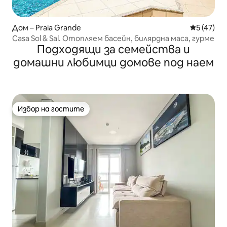
Дом – Praia Grande
Средна оц
5 (47)
Casa Sol & Sal. Отопляем басейн, билярдна маса, гурме
Подходящи за семейства и
домашни любимци домове под наем
Избор на гостите
Избор на гостите