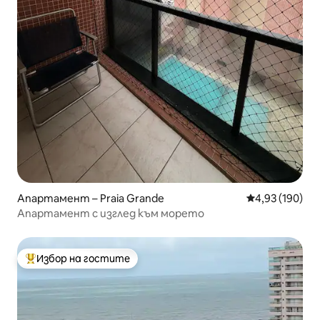
Апартамент – Praia Grande
Средна оценка
4,93 (190)
Апартамент с изглед към морето
Избор на гостите
Най-популярен избор на гостите