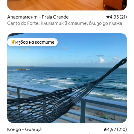
Апартамент – Praia Grande
Средна оценк
4,95 (21)
Canto do Forte: Климатик в стаите, близо до плажа
Избор на гостите
Най-популярен избор на гостите
Кондо – Guarujá
Средна оценка
4,97 (210)