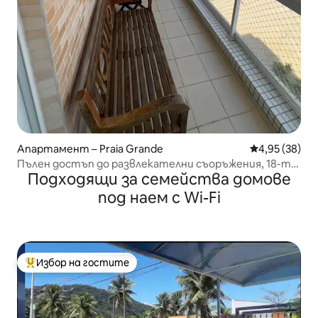
Апартамент – Praia Grande
Средна оценк
4,95 (38)
Пълен достъп до развлекателни съоръжения, 18-ти
Подходящи за семейства домове
етаж, 2 места за паркиране, с изглед към морето
под наем с Wi-Fi
Избор на гостите
Най-популярен избор на гостите