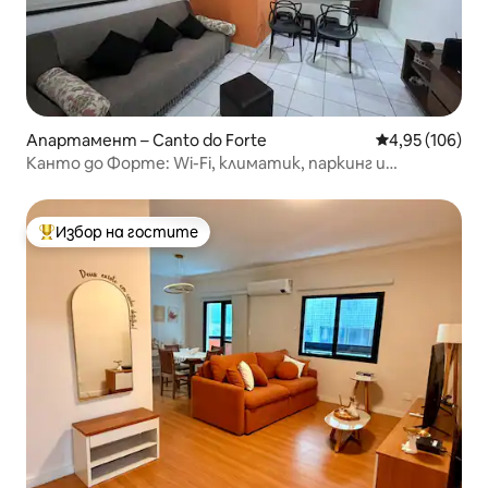
Апартамент – Canto do Forte
Средна оценка
4,95 (106)
Канто до Форте: Wi-Fi, климатик, паркинг и
подходящо за домашни любимци
Избор на гостите
Най-популярен избор на гостите