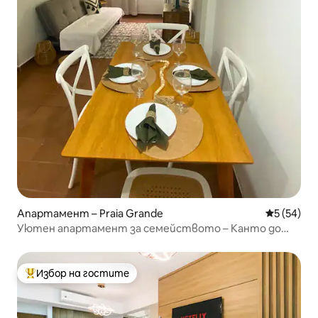
Апартамент – Praia Grande
Средна оц
5 (54)
Уютен апартамент за семейството – Канто до
Форте
Избор на гостите
Най-популярен избор на гостите