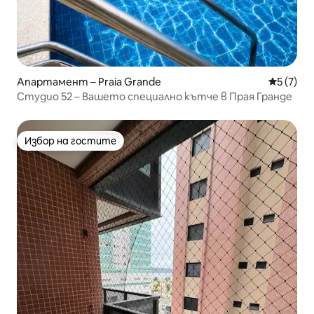
Апартамент – Praia Grande
Средна о
5 (7)
Студио 52 – Вашето специално кътче в Прая Гранде
Избор на гостите
Избор на гостите