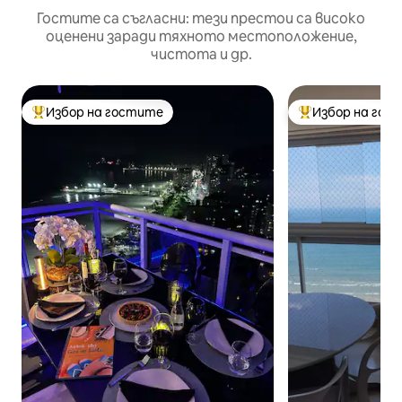
Гостите са съгласни: тези престои са високо
оценени заради тяхното местоположение,
чистота и др.
Избор на гостите
Избор на гос
Най-популярен избор на гостите
Най-популярен 