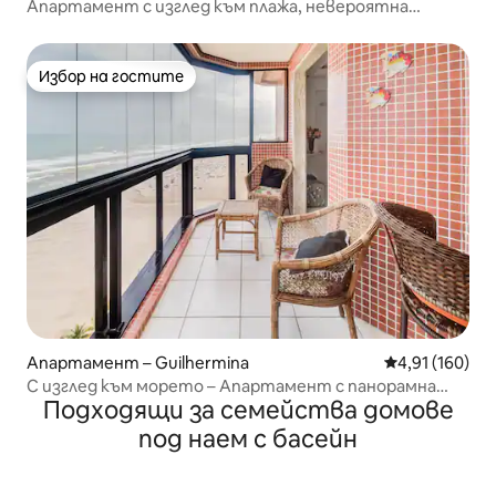
Апартамент с изглед към плажа, невероятна
панорамна гледка
Избор на гостите
Избор на гостите
Апартамент – Guilhermina
Средна оценка
4,91 (160)
С изглед към морето – Апартамент с панорамна
Подходящи за семейства домове
гледка – 210 м²
под наем с басейн