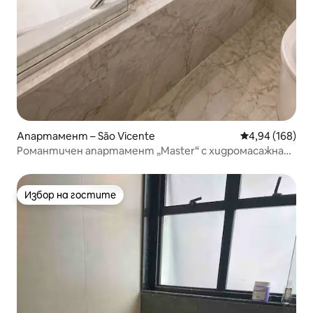
Апартамент – São Vicente
Средна оценка
4,94 (168)
Романтичен апартамент „Master“ с хидромасажна
вана, чудесно местоположение
Избор на гостите
Избор на гостите