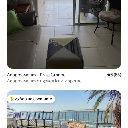
Апартамент – Praia Grande
Средна оц
5 (55)
Апартамент с изглед към морето
Избор на гостите
Най-популярен избор на гостите