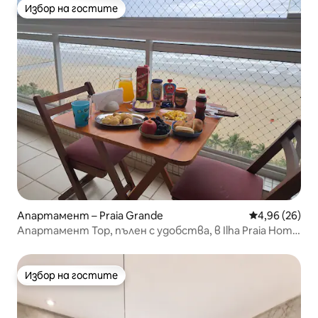
Избор на гостите
Избор на гостите
Апартамент – Praia Grande
Средна оценк
4,96 (26)
Апартамент Top, пълен с удобства, в Ilha Praia Home
Resort
Избор на гостите
Избор на гостите