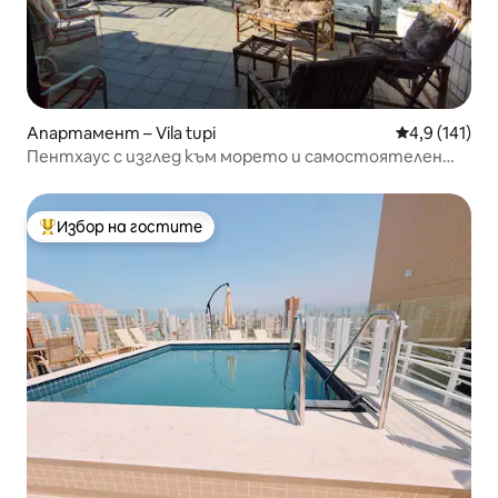
Апартамент – Vila tupi
Средна оценк
4,9 (141)
Пентхаус с изглед към морето и самостоятелен
басейн!
Избор на гостите
Най-популярен избор на гостите