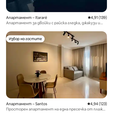
Апартамент – Itararé
Средна оценка
4,91 (139)
Апартамент за двойки с райска гледка, джакузи и
камина
Избор на гостите
Избор на гостите
Апартамент – Santos
Средна оценка
4,94 (123)
Просторен апартамент на една пресечка от плажа