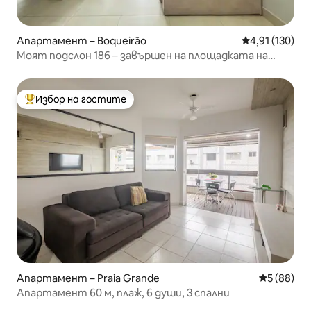
Апартамент – Boqueirão
Средна оценка
4,91 (130)
Моят подслон 186 – завършен на площадката на
ПЛАЖА!
Избор на гостите
Най-популярен избор на гостите
Апартамент – Praia Grande
Средна оц
5 (88)
Апартамент 60 м, плаж, 6 души, 3 спални