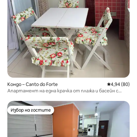
Кондо – Canto do Forte
Средна оценк
4,94 (80)
Апартамент на една крачка от плажа и басейн с
топла вода
Избор на гостите
Избор на гостите