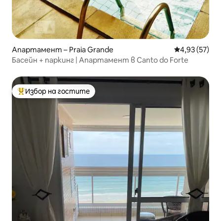
Апартамент – Praia Grande
Средна оценк
4,93 (57)
Басейн + паркинг | Апартамент в Canto do Forte
Избор на гостите
Най-популярен избор на гостите