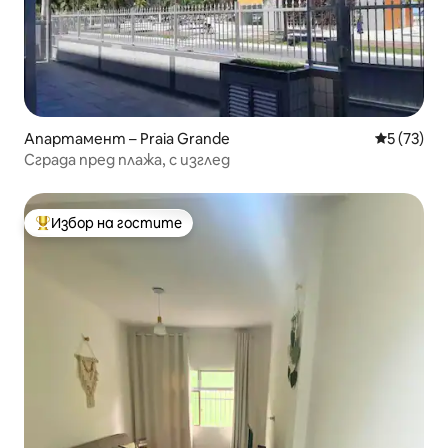
Апартамент – Praia Grande
Средна оц
5 (73)
Сграда пред плажа, с изглед
Избор на гостите
Най-популярен избор на гостите