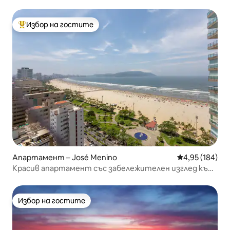
Гонзага + паркинг
Избор на гостите
Най-популярен избор на гостите
Апартамент – José Menino
Средна оценка
4,95 (184)
Красив апартамент със забележителен изглед към
морето
Избор на гостите
Избор на гостите