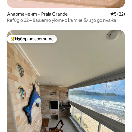
Апартамент – Praia Grande
Средна оц
5 (22)
Refúgio 32 – Вашето уютно кътче близо до плажа
Избор на гостите
Най-популярен избор на гостите