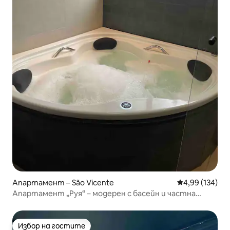
Апартамент – São Vicente
Средна оценка
4,99 (134)
Апартамент „Руя“ – модерен с басейн и частна
хидромасажна вана
Избор на гостите