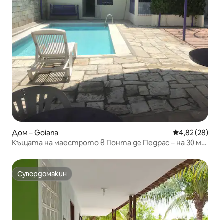
Дом – Goiana
Средна оценк
4,82 (28)
Къщата на маестрото в Понта де Педрас – на 30 м
от морето.
Супердомакин
Супердомакин