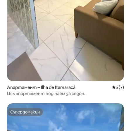
Апартамент – Ilha de Itamaracá
Средна о
5 (7)
Цял апартамент под наем за сезон.
Супердомакин
Супердомакин