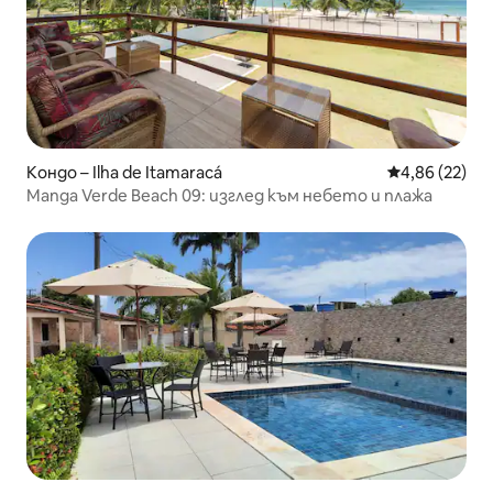
Кондо – Ilha de Itamaracá
Средна оценк
4,86 (22)
Manga Verde Beach 09: изглед към небето и плажа