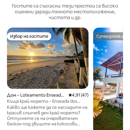
Гостите са съгласни: тези престои са високо
оценени заради тяхното местоположение,
чистота и др.
Избор на гостите
Супердомакин
Избор на гостите
Супердомакин
Дом – Loteamento Enseada
Средна оценка: 4,91 от 5, 4
4,91 (47)
dos Golfinhos
Къща край морето – Enseada dos
Golfinhos
Какво ще кажете да се насладите на
красив слънчев ден край морето?
Отпуснете се на очарователен
балкон под звуците на кокосови
дървета с невероятна гледка?