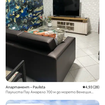
Апартамент – Paulista
Средна оценк
4,93 (28)
Паулиста Пау Амарело 700 м до морето Венеция
Уотър