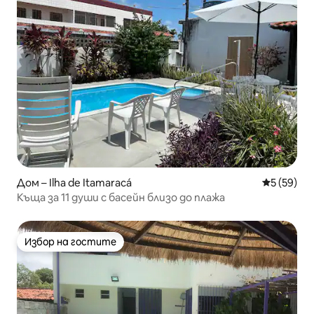
Дом – Ilha de Itamaracá
Средна оц
5 (59)
Къща за 11 души с басейн близо до плажа
Избор на гостите
Избор на гостите