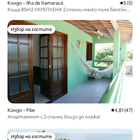
Кондо – Ilha de Itamaracá
Средна о
5 (5)
Къща 85m2 УКРЕПЛЕНА 2 спални малко поле басейн
паркинг климатик
Избор на гостите
Избор на гостите
Кондо – Pilar
Средна оценк
4,81 (47)
Апартамент с 2 спални близо до плажа!
Избор на гостите
Избор на гостите