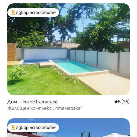
Избор на гостите
Най-популярен избор на гостите
Дом – Ilha de Itamaracá
Средна оц
5 (26)
Жилищен комплекс „Итамарака“
Избор на гостите
Най-популярен избор на гостите