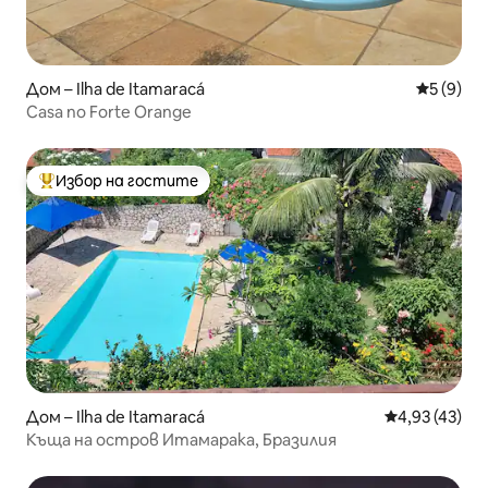
Дом – Ilha de Itamaracá
Средна о
5 (9)
Casa no Forte Orange
Избор на гостите
Най-популярен избор на гостите
Дом – Ilha de Itamaracá
Средна оценк
4,93 (43)
Къща на остров Итамарака, Бразилия