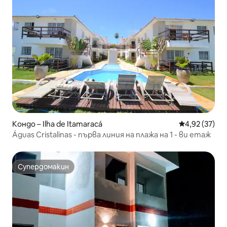
Кондо – Ilha de Itamaracá
Средна оценк
4,92 (37)
Águas Cristalinas - първа линия на плажа на 1 - ви етаж
Супердомакин
Супердомакин