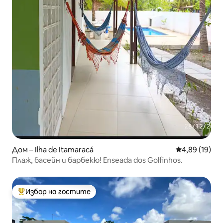
Дом – Ilha de Itamaracá
Средна оценк
4,89 (19)
Плаж, басейн и барбекю! Enseada dos Golfinhos.
Избор на гостите
Най-популярен избор на гостите