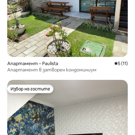
Апартамент – Paulista
Средна оц
5 (11)
Апартамент в затворен кондоминиум
Избор на гостите
Избор на гостите