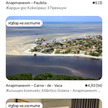
Апартамент – Paulista
Средна о
5 (3)
Жардин дос Кокейраис 3 Премиум
Избор на гостите
Избор на гостите
Апартамент – Carne - de - Vaca
Средна оценк
4,93 (54)
Жилищен комплекс Atlântico Goiana – Апартамент 02
край морето
Избор на гостите
Избор на гостите