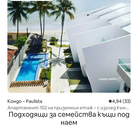
Кондо – Paulista
Средна оценк
4,94 (33)
Апартамент 102 на приземния етаж – с изглед към
Подходящи за семейства къщи под
океана в Мария Фарин
наем