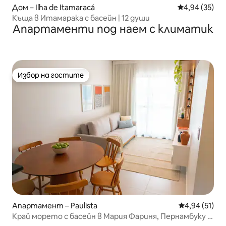
Дом – Ilha de Itamaracá
Средна оценк
4,94 (35)
Къща в Итамарака с басейн | 12 души
Апартаменти под наем с климатик
Избор на гостите
Избор на гостите
Апартамент – Paulista
Средна оценк
4,94 (51)
Край морето с басейн в Мария Фариня, Пернамбуку –
Бразилия