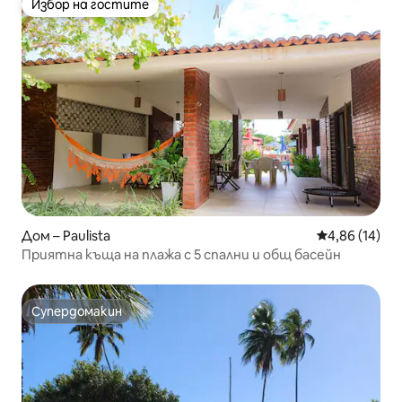
Избор на гостите
Избор на гостите
Дом – Paulista
Средна оценк
4,86 (14)
Приятна къща на плажа с 5 спални и общ басейн
Супердомакин
Супердомакин