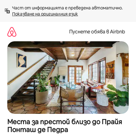
Пропускане
Част от информацията е преведена автоматично. 
към
Показване на оригиналния език
съдържанието
Пуснете обява в Airbnb
Места за престой близо до Прайя
Понташ де Педра