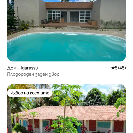
Дом – Igarassu
Средна оц
5 (45)
Плодороден заден двор
Избор на гостите
Избор на гостите