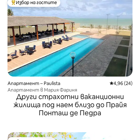
Избор на гостите
Най-популярен избор на гостите
Апартамент – Paulista
Средна оценк
4,96 (24)
Апартамент в Мария Фариня
Други страхотни ваканционни
жилища под наем близо до Прайя
Понташ де Педра