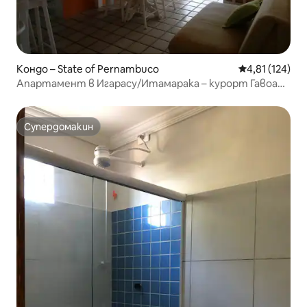
Кондо – State of Pernambuco
Средна оценка
4,81 (124)
Апартамент в Игарасу/Итамарака – курорт Гавоа
Бийч
Супердомакин
Супердомакин