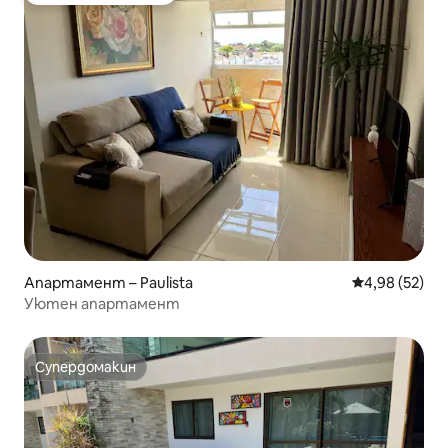
Апартамент – Paulista
Средна оценк
4,98 (52)
Уютен апартамент
Супердомакин
Супердомакин