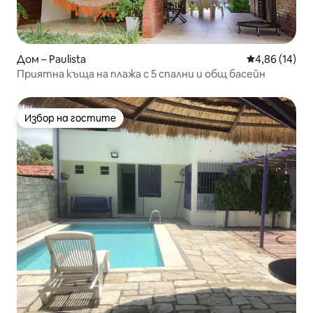
Дом – Paulista
Средна оценк
4,86 (14)
Приятна къща на плажа с 5 спални и общ басейн
Избор на гостите
Избор на гостите