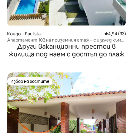
Кондо – Paulista
Средна оценк
4,94 (33)
Апартамент 102 на приземния етаж – с изглед към
Други ваканционни престои в
океана в Мария Фарин
жилища под наем с достъп до плаж
Избор на гостите
Избор на гостите