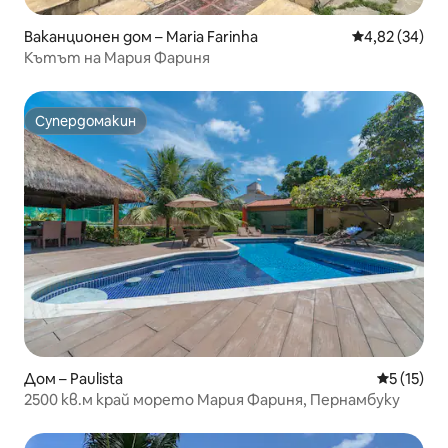
Ваканционен дом – Maria Farinha
Средна оценк
4,82 (34)
Кътът на Мария Фариня
Супердомакин
Супердомакин
Дом – Paulista
Средна оц
5 (15)
2500 кв.м край морето Мария Фариня, Пернамбуку