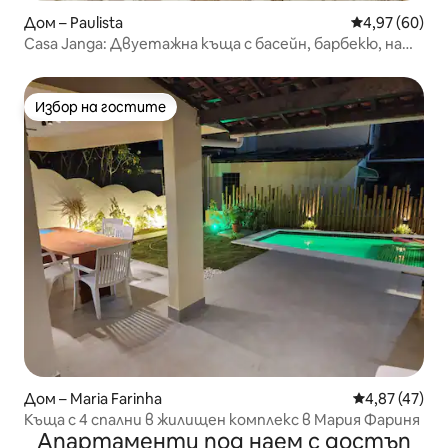
Дом – Paulista
Средна оценк
4,97 (60)
Casa Janga: Двуетажна къща с басейн, барбекю, на
200 м от брега
Избор на гостите
Избор на гостите
Дом – Maria Farinha
Средна оценк
4,87 (47)
Къща с 4 спални в жилищен комплекс в Мария Фариня
Апартаменти под наем с достъп