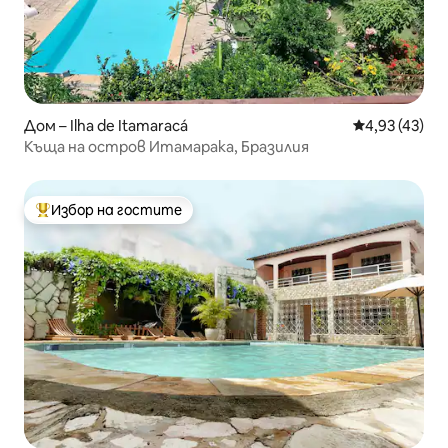
Дом – Ilha de Itamaracá
Средна оценк
4,93 (43)
Къща на остров Итамарака, Бразилия
Избор на гостите
Най-популярен избор на гостите