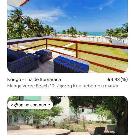
Кондо – Ilha de Itamaracá
Средна оценк
4,93 (15)
Manga Verde Beach 10: Изглед към небето и плажа
Избор на гостите
Избор на гостите