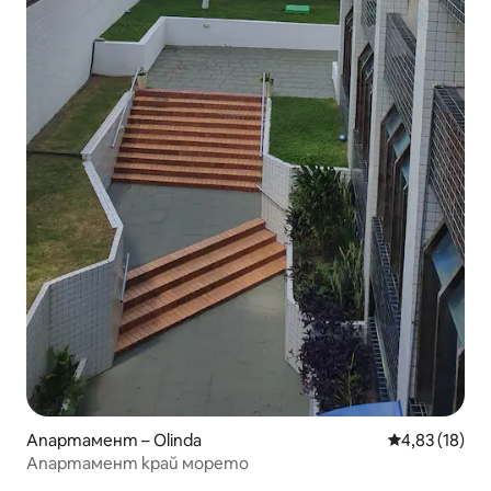
Апартамент – Olinda
Средна оценк
4,83 (18)
Апартамент край морето