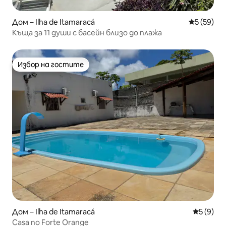
Дом – Ilha de Itamaracá
Средна оц
5 (59)
Къща за 11 души с басейн близо до плажа
Избор на гостите
Избор на гостите
Дом – Ilha de Itamaracá
Средна о
5 (9)
Casa no Forte Orange