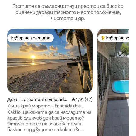
Гостите са съгласни: тези престои са високо
оценени заради тяхното местоположение,
чистота и др.
Избор на гостите
Избор на гос
Избор на гостите
Най-популярен 
Дом – Loteamento Enseada
Средна оценка: 4,91 от 5, 4
4,91 (47)
dos Golfinhos
Къща край морето – Enseada dos
Golfinhos
Какво ще кажете да се насладите на
красив слънчев ден край морето?
Отпуснете се на очарователен
балкон под звуците на кокосови
дървета с невероятна гледка?