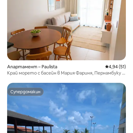
Апартамент – Paulista
Средна оценк
4,94 (51)
Край морето с басейн в Мария Фариня, Пернамбуку –
Бразилия
Супердомакин
Супердомакин