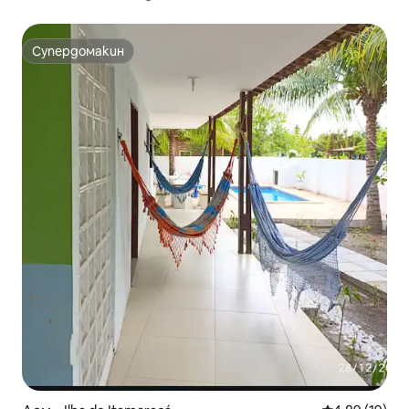
Супердомакин
Супердомакин