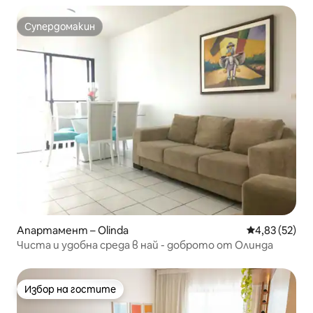
Супердомакин
Супердомакин
Апартамент – Olinda
Средна оценк
4,83 (52)
Чиста и удобна среда в най - доброто от Олинда
Избор на гостите
Избор на гостите