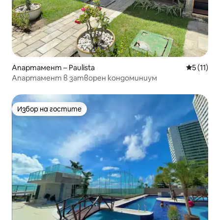
Апартамент – Paulista
Средна оц
5 (11)
Апартамент в затворен кондоминиум
Избор на гостите
Избор на гостите