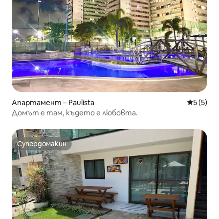
Апартамент – Paulista
Средна о
5 (5)
Домът е там, където е любовта.
Супердомакин
Супердомакин