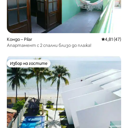
Кондо – Pilar
Средна оценк
4,81 (47)
Апартамент с 2 спални близо до плажа!
Избор на гостите
Избор на гостите