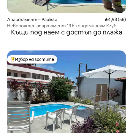
Апартамент – Paulista
Средна оценк
4,93 (56)
Невероятен апартамент 13 в кондоминиум Клуб
Къщи под наем с достъп до плажа
край морето „Джанга“
Избор на гостите
Най-популярен избор на гостите