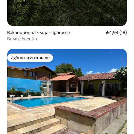
Ваканционна къща – Igarassu
Средна оценк
4,94 (18)
Вила с басейн
Избор на гостите
Избор на гостите