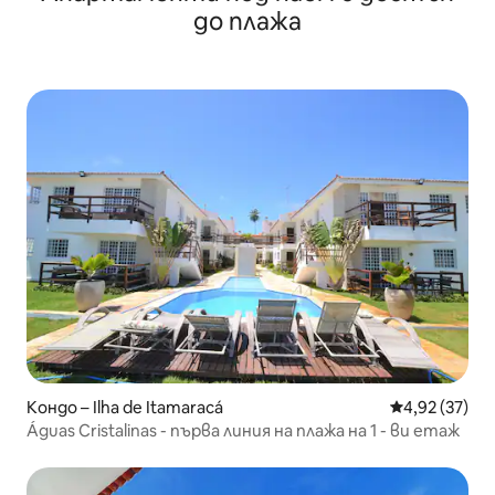
до плажа
Кондо – Ilha de Itamaracá
Средна оценк
4,92 (37)
Águas Cristalinas - първа линия на плажа на 1 - ви етаж