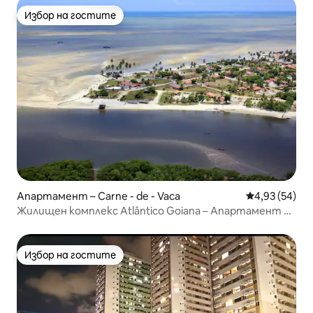
Избор на гостите
Избор на гостите
Апартамент – Carne - de - Vaca
Средна оценк
4,93 (54)
Жилищен комплекс Atlântico Goiana – Апартамент 02
край морето
Избор на гостите
Избор на гостите