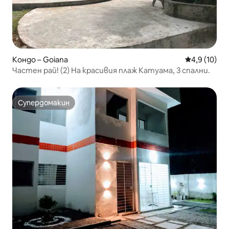
Кондо – Goiana
Средна оцен
4,9 (10)
Частен рай! (2) На красивия плаж Катуама, 3 спални.
Супердомакин
Супердомакин