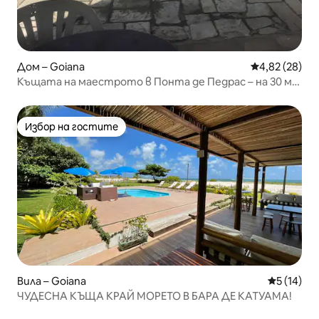
Дом – Goiana
Средна оценк
4,82 (28)
Къщата на маестрото в Понта де Педрас – на 30 м
от морето.
Избор на гостите
Избор на гостите
Вила – Goiana
Средна оц
5 (14)
ЧУДЕСНА КЪЩА КРАЙ МОРЕТО В БАРА ДЕ КАТУАМА!