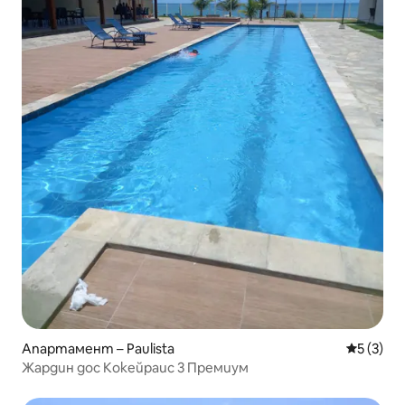
Апартамент – Paulista
Средна о
5 (3)
Жардин дос Кокейраис 3 Премиум