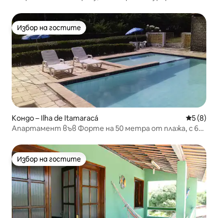
Бийч
Избор на гостите
Избор на гостите
Кондо – Ilha de Itamaracá
Средна о
5 (8)
Апартамент във Форте на 50 метра от плажа, с 60
м2, 2 спални
Избор на гостите
Избор на гостите