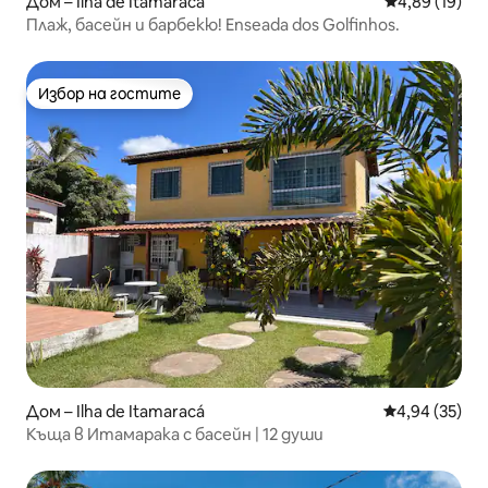
Дом – Ilha de Itamaracá
Средна оценк
4,89 (19)
Плаж, басейн и барбекю! Enseada dos Golfinhos.
Избор на гостите
Избор на гостите
Дом – Ilha de Itamaracá
Средна оценк
4,94 (35)
Къща в Итамарака с басейн | 12 души