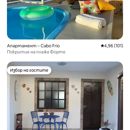
Апартамент – Cabo Frio
Средна оценка
4,96 (101)
Покритие на плажа Форте
Избор на гостите
Избор на гостите