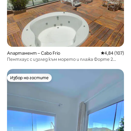
Апартамент – Cabo Frio
Средна оценка
4,84 (107)
Пентхаус с изглед към морето и плажа Форте 2
места за паркиране!
Избор на гостите
Избор на гостите