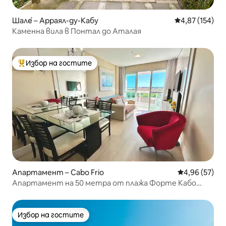
Шале́ – Арраял-ду-Кабу
Средна оценка
4,87 (154)
Каменна вила в Понтал до Аталая
Избор на гостите
Най-популярен избор на гостите
Апартамент – Cabo Frio
Средна оценк
4,96 (57)
Апартамент на 50 метра от плажа Форте Кабо
Фрио
Избор на гостите
Избор на гостите