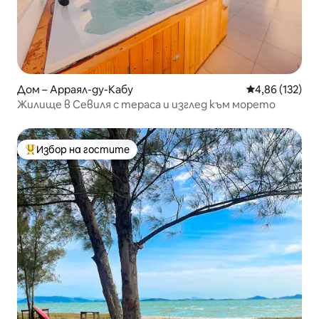
Дом – Арраял-ду-Кабу
Средна оценка
4,86 (132)
Жилище в Севиля с тераса и изглед към морето
Избор на гостите
Най-популярен избор на гостите