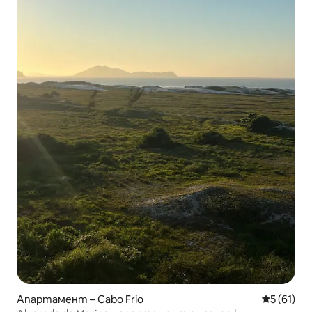
Апартамент – Cabo Frio
Средна оц
5 (61)