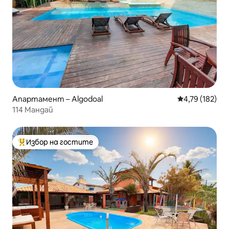
Апартамент – Algodoal
Средна оценка
4,79 (182)
114 Мандай
Избор на гостите
Най-популярен избор на гостите