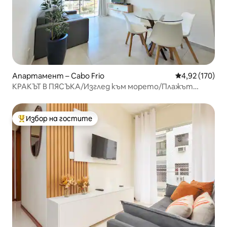
Апартамент – Cabo Frio
Средна оценка
4,92 (170)
КРАКЪТ В ПЯСЪКА/Изглед към морето/Плажът
Форте/Климатик
Избор на гостите
Най-популярен избор на гостите