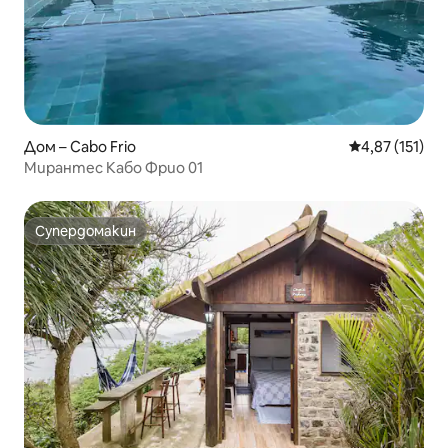
Дом – Cabo Frio
Средна оценка
4,87 (151)
Мирантес Кабо Фрио 01
Супердомакин
Супердомакин