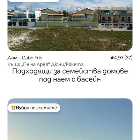
Най-популярен избор на гостите
Дом – Cabo Frio
Средна оценк
4,97 (37)
Къща „Пе на Арея“ Дюни/Ракета
Подходящи за семейства домове
под наем с басейн
Избор на гостите
Най-популярен избор на гостите