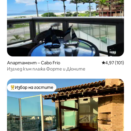
Апартамент – Cabo Frio
Средна оценка
4,97 (101)
Изглед към плажа Форте и Дюните
Избор на гостите
Най-популярен избор на гостите