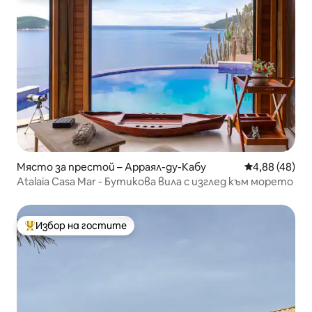
Място за престой – Арраял-ду-Кабу
Средна оценк
4,88 (48)
Atalaia Casa Mar - Бутикова вила с изглед към морето
Избор на гостите
Най-популярен избор на гостите