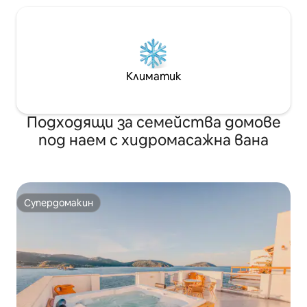
Климатик
Подходящи за семейства домове
под наем с хидромасажна вана
Супердомакин
Супердомакин