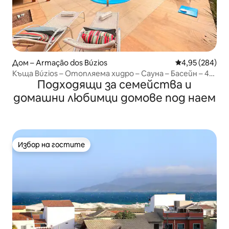
Дом – Armação dos Búzios
Средна оценка
4,95 (284)
Къща Búzios – Отопляема хидро – Сауна – Басейн – 4
Подходящи за семейства и
апартамента
домашни любимци домове под наем
Избор на гостите
Избор на гостите