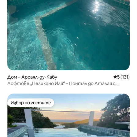
Дом – Арраял-ду-Кабу
Средна оце
5 (131)
Лофтове „Пеликано Иля“ – Понтал до Аталая с
басейн
Избор на гостите
Избор на гостите