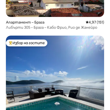
Апартамент – Брага
Средна оценка
4,97 (151)
Либърти 305 – Брага – Кабо Фрио, Рио де Жанейро
Избор на гостите
Най-популярен избор на гостите