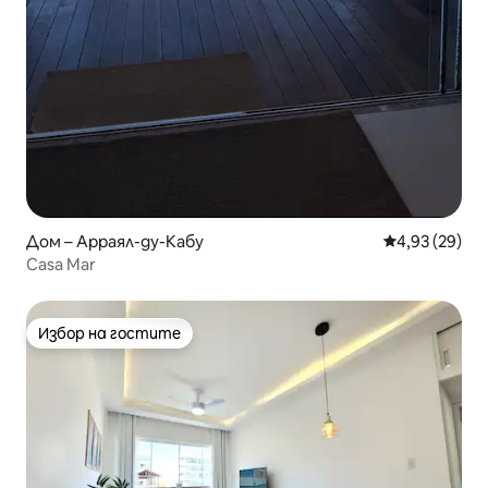
Дом – Арраял-ду-Кабу
Средна оценк
4,93 (29)
Casa Mar
Избор на гостите
Избор на гостите