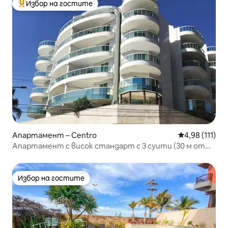
Избор на гостите
Най-популярен избор на гостите
Апартамент – Centro
Средна оценка
4,98 (111)
Апартамент с висок стандарт с 3 суити (30 м от
плажа)
Избор на гостите
Избор на гостите