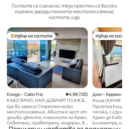
Гостите са съгласни: тези престои са високо
оценени заради тяхното местоположение,
чистота и др.
Избор на гостите
Избор на гости
Най-популярен избор на гостите
Избор на гости
Кондо – Cabo Frio
Средна оценка: 4,98 от 5, 125
4,98 (125)
Дом – Арраял-ду
КАБО ФРИО, НАЙ-ДОБРИЯТ ПЛАЖ В
Къща (A)MAR
БРАЗИЛИЯ!!!
Ще ви хареса! Стратегическо
Приятна къща, р
местоположение. Ависта е част от
пясъка, с изглед
залива, дюните, планините на Араял.
Араял до Кабо. Намираме се на 6
Осветени, проветрени, модерни, 92
километра, на 1
м². В него удобно могат да се
Cabo Frio - RJ.