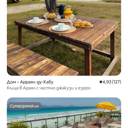
Дом – Арраял-ду-Кабу
Средна оценка
4,93 (127)
Къща в Араял с частно джакузи и езеро
Супердомакин
Супердомакин