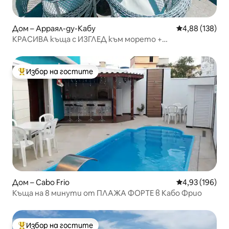
Дом – Арраял-ду-Кабу
Средна оценка
4,88 (138)
КРАСИВА къща с ИЗГЛЕД към морето +
самостоятелен басейн
Избор на гостите
Най-популярен избор на гостите
Дом – Cabo Frio
Средна оценка
4,93 (196)
Къща на 8 минути от ПЛАЖА ФОРТЕ в Кабо Фрио
Избор на гостите