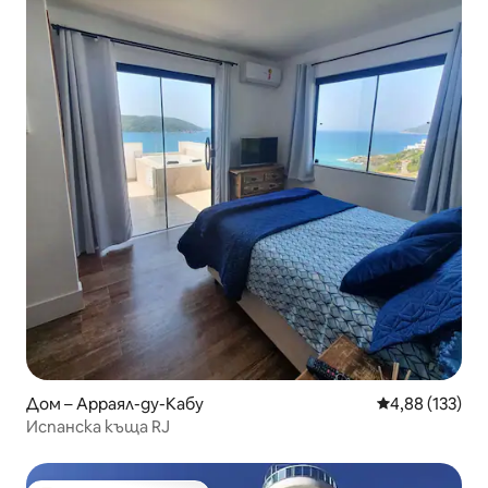
Дом – Арраял-ду-Кабу
Средна оценка
4,88 (133)
Испанска къща RJ