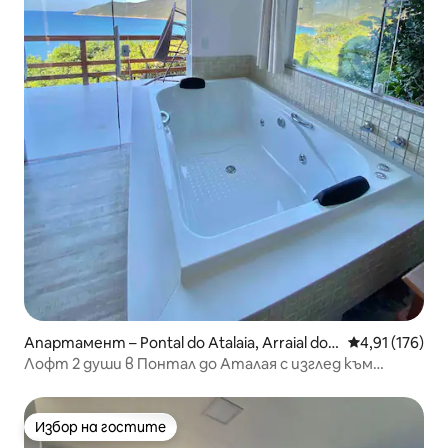
Апартамент – Pontal do Atalaia, Arraial do
Средна оценка
4,91 (176)
Cabo
Лофт 2 души в Понтал до Аталая с изглед към
морето💫
Избор на гостите
Избор на гостите