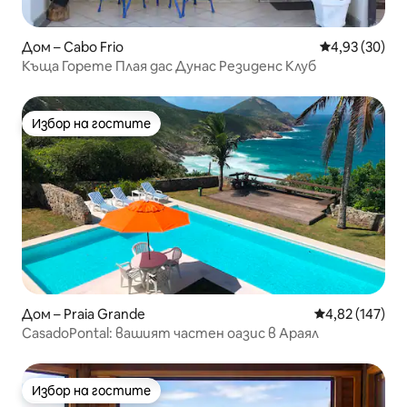
Дом – Cabo Frio
Средна оценк
4,93 (30)
Къща Горете Плая дас Дунас Резиденс Клуб
Избор на гостите
Избор на гостите
Дом – Praia Grande
Средна оценка
4,82 (147)
CasadoPontal: вашият частен оазис в Араял
Избор на гостите
Избор на гостите