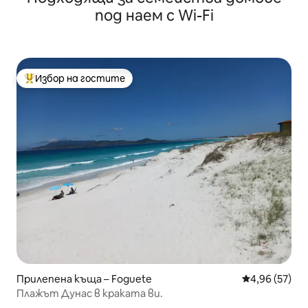
кабели
под наем с Wi-Fi
Избор на гостите
Най-популярен избор на гостите
Прилепена къща – Foguete
Средна оценк
4,96 (57)
Плажът Дунас в краката ви.