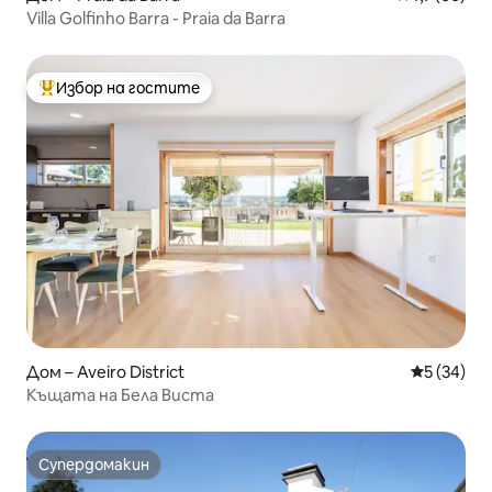
Villa Golfinho Barra - Praia da Barra
Избор на гостите
Най-популярен избор на гостите
Дом – Aveiro District
Средна оц
5 (34)
Къщата на Бела Виста
Супердомакин
Супердомакин