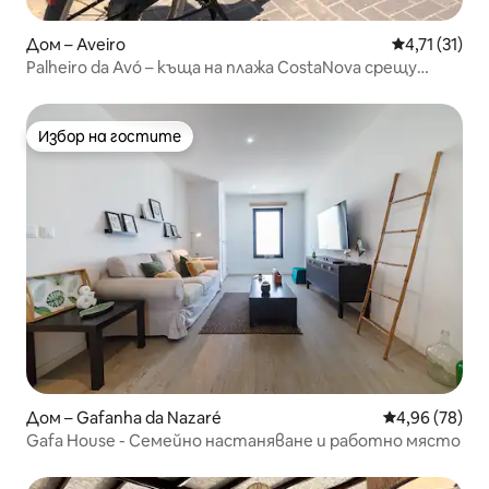
Дом – Aveiro
Средна оцен
4,71 (31)
Palheiro da Avó – къща на плажа CostaNova срещу
езерото
Избор на гостите
Избор на гостите
Дом – Gafanha da Nazaré
Средна оценк
4,96 (78)
Gafa House - Семейно настаняване и работно място