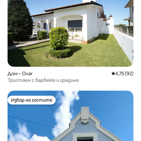
Дом – Ovar
Средна оценк
4,75 (92)
Тристаен с барбекю и градина
Избор на гостите
Избор на гостите