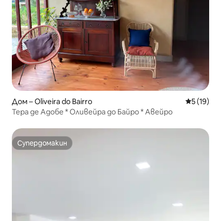
Дом – Oliveira do Bairro
Средна оц
5 (19)
Тера де Адобе * Оливейра до Байро * Авейро
Супердомакин
Супердомакин