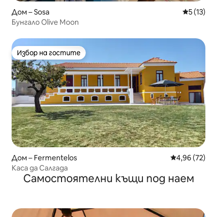
Дом – Sosa
Средна оц
5 (13)
Бунгало Olive Moon
Избор на гостите
Избор на гостите
Дом – Fermentelos
Средна оценк
4,96 (72)
Каса да Салгада
Самостоятелни къщи под наем