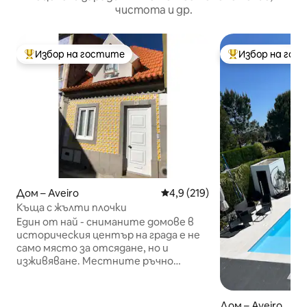
чистота и др.
Избор на гостите
Избор на гос
Най-популярен избор на гостите
Най-популярен 
Дом – Aveiro
Средна оценка: 4,9 от 5, 219
4,9 (219)
Къща с жълти плочки
Един от най - сниманите домове в
историческия център на града е не
само място за отсядане, но и
изживяване. Местните ръчно
изработени плочки и бродерии
украсяват дома, за да отпразнуват
местната история. Тази уютна
Дом – Aveiro