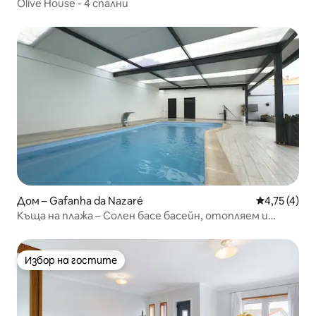
Olive House - 4 спални
Дом – Gafanha da Nazaré
Средна оцен
4,75 (4)
Къща на плажа – Солен басе басейн, отопляем и
закрит
Избор на гостите
Избор на гостите