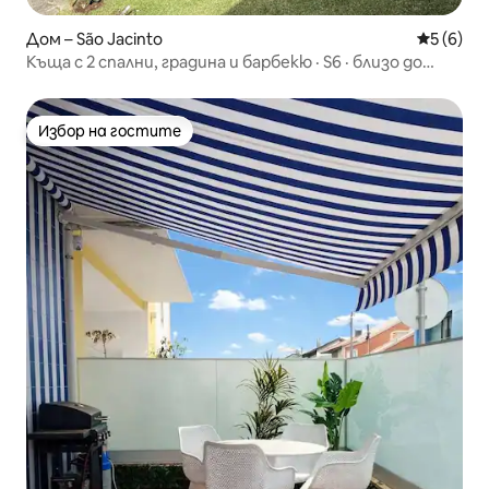
Дом – São Jacinto
Средна о
5 (6)
Къща с 2 спални, градина и барбекю · S6 · близо до
плажа
Избор на гостите
Избор на гостите