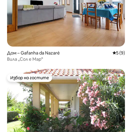
Дом – Gafanha da Nazaré
Средна о
5 (9)
Вила „Сол е Мар“
Избор на гостите
Избор на гостите