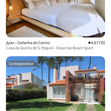
Дом – Gafanha do Carmo
Средна оценк
4,67 (15)
Casa da Quinta de S. Miguel – Desertas Beach Sport
Супердомакин
Супердомакин