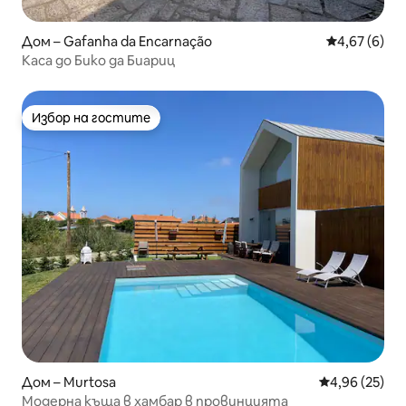
Дом – Gafanha da Encarnação
Средна оцен
4,67 (6)
Каса до Бико да Биариц
Избор на гостите
Избор на гостите
Дом – Murtosa
Средна оценк
4,96 (25)
Модерна къща в хамбар в провинцията