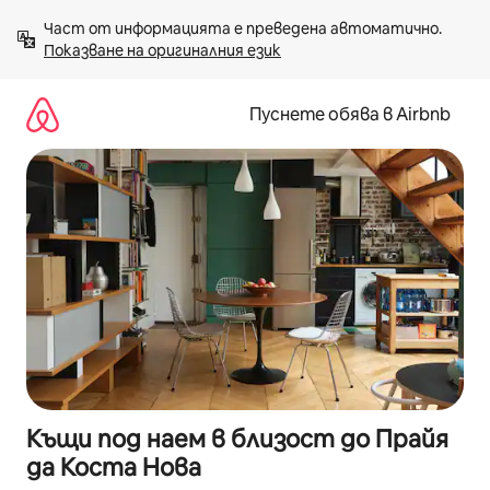
Пропускане
Част от информацията е преведена автоматично. 
към
Показване на оригиналния език
съдържанието
Пуснете обява в Airbnb
Къщи под наем в близост до Прайя
да Коста Нова