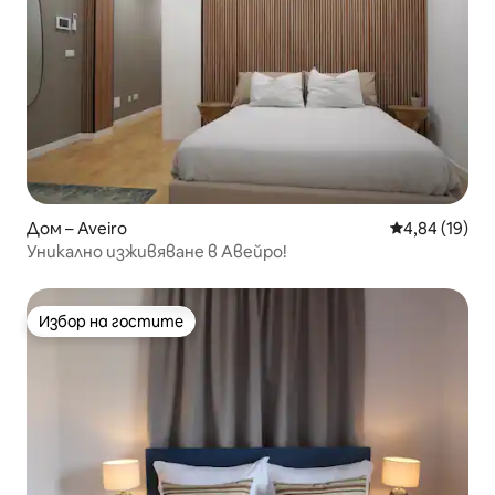
Дом – Aveiro
Средна оценк
4,84 (19)
Уникално изживяване в Авейро!
Избор на гостите
Избор на гостите