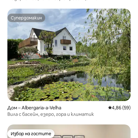
Супердомакин
Супердомакин
Дом – Albergaria-a-Velha
Средна оценк
4,86 (59)
Вила с басейн, езеро, гора и климатик
Избор на гостите
Избор на гостите