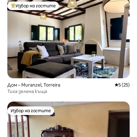
Избор на гостите
Най-популярен избор на гостите
Дом – Muranzel, Torreira
Средна оц
5 (25)
Тиха зелена къща
Избор на гостите
Избор на гостите