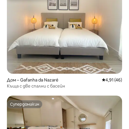
Дом – Gafanha da Nazaré
Средна оценк
4,91 (46)
Къща с две спални с басейн
Супердомакин
Супердомакин