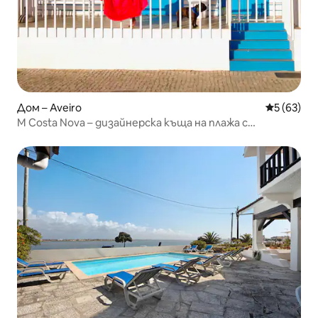
Дом – Aveiro
Средна оц
5 (63)
M Costa Nova – дизайнерска къща на плажа с
вътрешен басейн