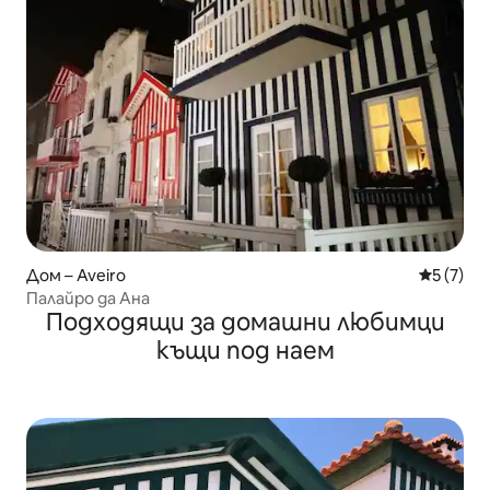
Дом – Aveiro
Средна о
5 (7)
Палайро да Ана
Подходящи за домашни любимци
къщи под наем