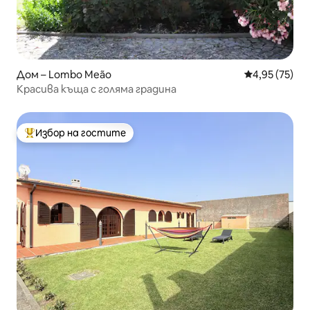
Дом – Lombo Meão
Средна оценк
4,95 (75)
Красива къща с голяма градина
Избор на гостите
Най-популярен избор на гостите