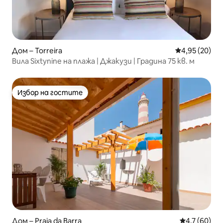
Дом – Torreira
Средна оценк
4,95 (20)
Вила Sixtynine на плажа | Джакузи | Градина 75 кв. м
Избор на гостите
Избор на гостите
Дом – Praia da Barra
Средна оцен
4,7 (60)