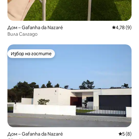
Дом – Gafanha da Nazaré
Средна оцен
4,78 (9)
Вила Салгадо
Избор на гостите
Избор на гостите
Дом – Gafanha da Nazaré
Средна о
5 (8)