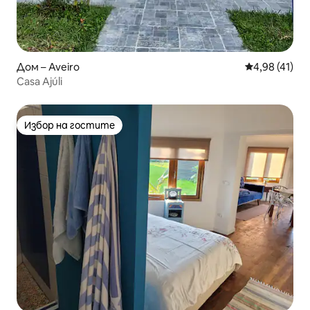
Дом – Aveiro
Средна оценк
4,98 (41)
Casa Ajúli
Избор на гостите
Избор на гостите