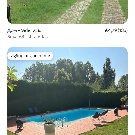
Дом – Videira Sul
Средна оценка
4,79 (136)
Вила V3 - Mira Villas
Избор на гостите
Избор на гостите