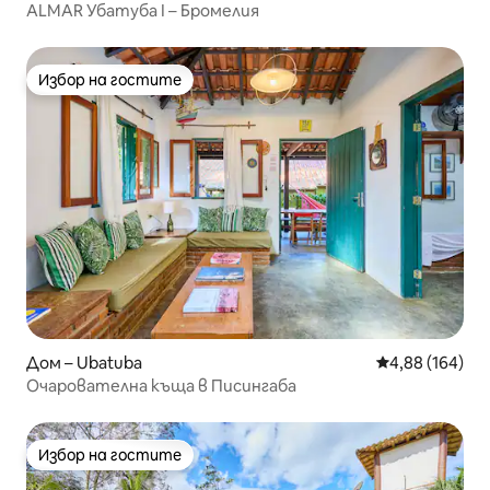
ALMAR Убатуба I – Бромелия
Избор на гостите
Избор на гостите
Дом – Ubatuba
Средна оценка
4,88 (164)
Очарователна къща в Писингаба
Избор на гостите
Избор на гостите