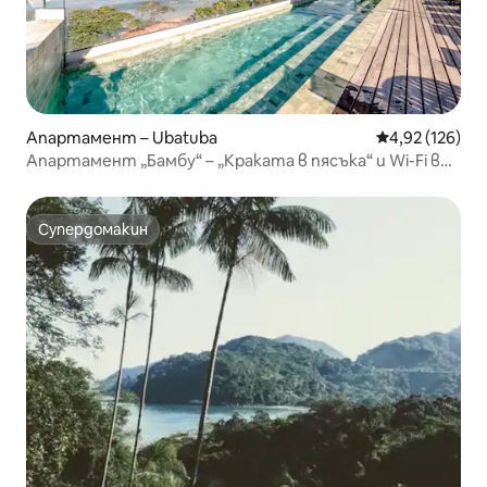
Апартамент – Ubatuba
Средна оценка
4,92 (126)
Апартамент „Бамбу“ – „Краката в пясъка“ и Wi-Fi в
Убатуба
Супердомакин
Супердомакин