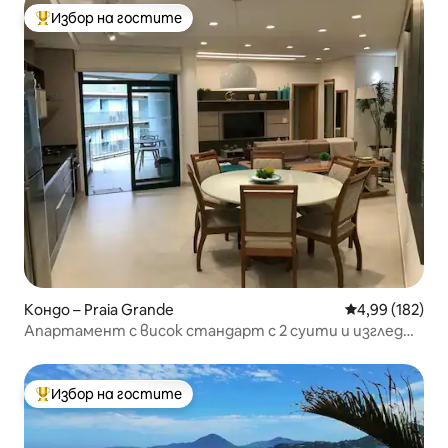
Избор на гостите
Най-популярен избор на гостите
Кондо – Praia Grande
Средна оценка
4,99 (182)
Апартамент с висок стандарт с 2 суити и изглед
към морето.
Избор на гостите
Най-популярен избор на гостите