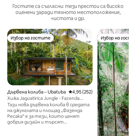
Гостите са съгласни: тези престои са високо
оценени заради тяхното местоположение,
чистота и др.
Избор на гостите
Избор на гости
Избор на гостите
Избор на гости
Дървена колиба – Ubatuba
Средна оценка: 4,95 от 5, 252
4,95 (252)
Хижа Jaguatirica Jungle - Fazenda
Ressaca
Тази нова дървена колиба в средата
на джунглата и площад „Фазенда
Ресака“ е за тези, които ценят
добрия дизайн и търсят
спокойствие, доста, комфорт и
дълбок контакт с природата.