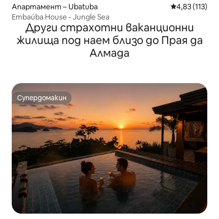
Апартамент – Ubatuba
Средна оценка
4,83 (113)
Embaúba House - Jungle Sea
Други страхотни ваканционни
жилища под наем близо до Прая да
Алмада
Супердомакин
Супердомакин