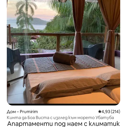
Дом – Prumirim
Средна оценка
4,93 (214)
Кинта да Боа Виста с изглед към морето Убатуба
Апартаменти под наем с климатик