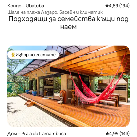
Кондо – Ubatuba
Средна оценка
4,89 (194)
Шале на плажа Лазаро. Басейн и климатик
Подходящи за семейства къщи под
наем
Избор на гостите
Най-популярен избор на гостите
Дом – Praia do Itamambuca
Средна оценка
4,99 (143)