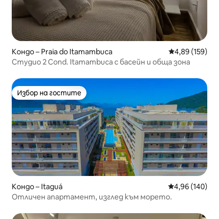
Кондо – Praia do Itamambuca
Средна оценка
4,89 (159)
Студио 2 Cond. Itamambuca с басейн и обща зона
Избор на гостите
Избор на гостите
Кондо – Itaguá
Средна оценка
4,96 (140)
Отличен апартамент, изглед към морето.