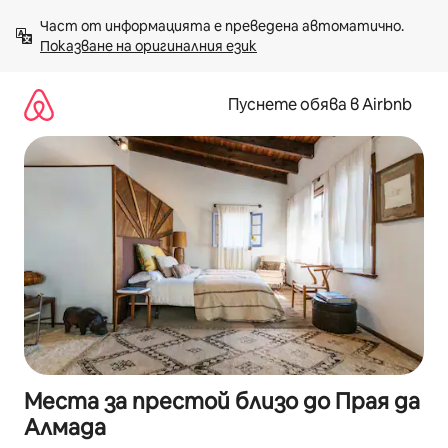
Пропускане
Част от информацията е преведена автоматично. 
към
Показване на оригиналния език
съдържанието
Пуснете обява в Airbnb
Места за престой близо до Прая да
Алмада