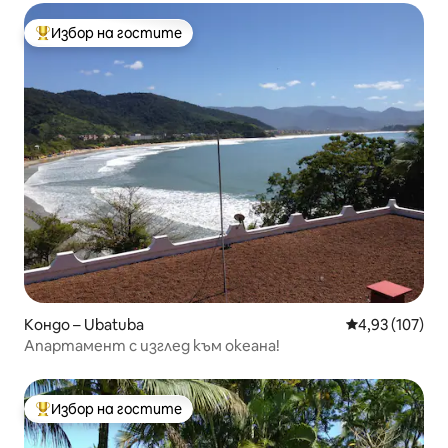
Избор на гостите
Най-популярен избор на гостите
Кондо – Ubatuba
Средна оценка
4,93 (107)
Апартамент с изглед към океана!
Избор на гостите
Най-популярен избор на гостите