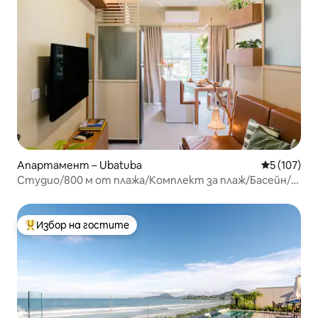
Апартамент – Ubatuba
Средна оце
5 (107)
Студио/800 м от плажа/Комплект за плаж/Басейн/
Сауна
Избор на гостите
Най-популярен избор на гостите