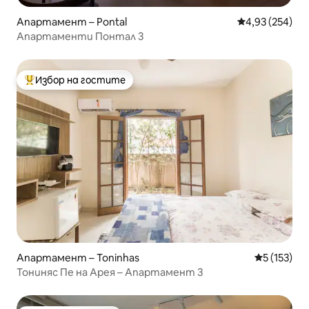
Апартамент – Pontal
Средна оценка
4,93 (254)
Апартаменти Понтал 3
Избор на гостите
Най-популярен избор на гостите
Апартамент – Toninhas
Средна оце
5 (153)
Тониняс Пе на Арея – Апартамент 3