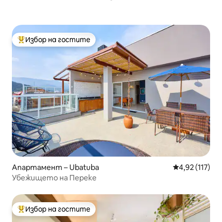
Избор на гостите
Най-популярен избор на гостите
Апартамент – Ubatuba
Средна оценка
4,92 (117)
Убежището на Переке
Избор на гостите
Най-популярен избор на гостите