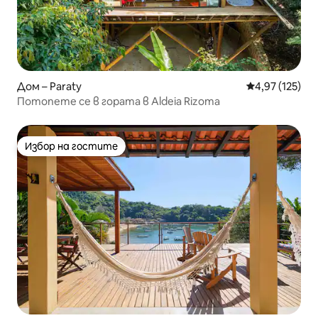
Дом – Paraty
Средна оценка
4,97 (125)
Потопете се в гората в Aldeia Rizoma
Избор на гостите
Избор на гостите