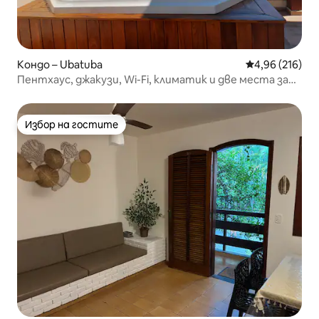
Кондо – Ubatuba
Средна оценка
4,96 (216)
Пентхаус, джакузи, Wi-Fi, климатик и две места за
паркиране
Избор на гостите
Избор на гостите