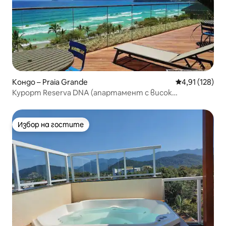
Кондо – Praia Grande
Средна оценка
4,91 (128)
Курорт Reserva DNA (апартамент с висок
стандарт)
Избор на гостите
Избор на гостите