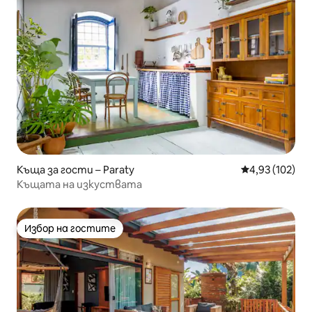
Къща за гости – Paraty
Средна оценка
4,93 (102)
Къщата на изкуствата
Избор на гостите
Избор на гостите