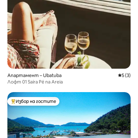
Апартамент – Ubatuba
Средна о
5 (3)
Лофт 01 Saíra Pé na Areia
Избор на гостите
Най-популярен избор на гостите