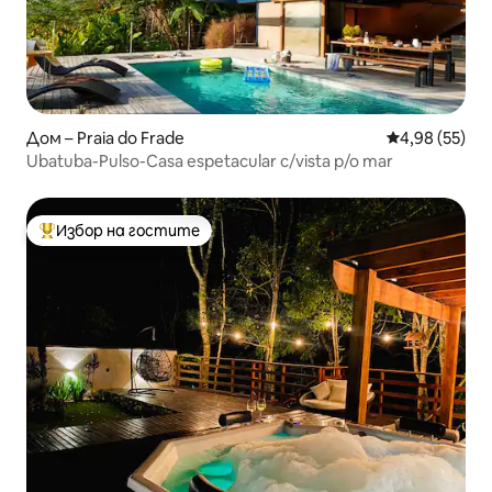
Дом – Praia do Frade
Средна оценк
4,98 (55)
Ubatuba-Pulso-Casa espetacular c/vista p/o mar
Избор на гостите
Най-популярен избор на гостите