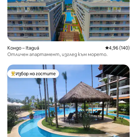
Кондо – Itaguá
Средна оценка
4,96 (140)
Отличен апартамент, изглед към морето.
Избор на гостите
Най-популярен избор на гостите