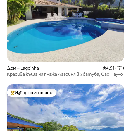
Дом – Lagoinha
Средна оценк
4,91 (171)
Красива къща на плажа Лагоиня в Убатуба, Сао Пауло
Избор на гостите
Най-популярен избор на гостите