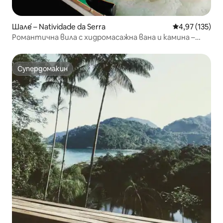
Шале́ – Natividade da Serra
Средна оценка
4,97 (135)
Романтична вила с хидромасажна вана и камина –
планината Убатуба
Супердомакин
Супердомакин