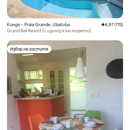
Кондо – Praia Grande, Ubatuba
Средна оценка
4,97 (115)
Grand Bali Resort (с изглед към морето)
Избор на гостите
Избор на гостите