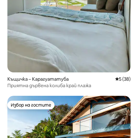
Къщичка – Карагуататуба
Средна оц
5 (38)
Приятна дървена колиба край плажа
Избор на гостите
Избор на гостите