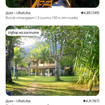
Дом – Ubatuba
Средна оценка
4,85 (149)
Висок стандарт | 3 суити | 50 м от плажа
Избор на гостите
Избор на гостите
Дом – Ubatuba
Средна оценк
4,9 (167)