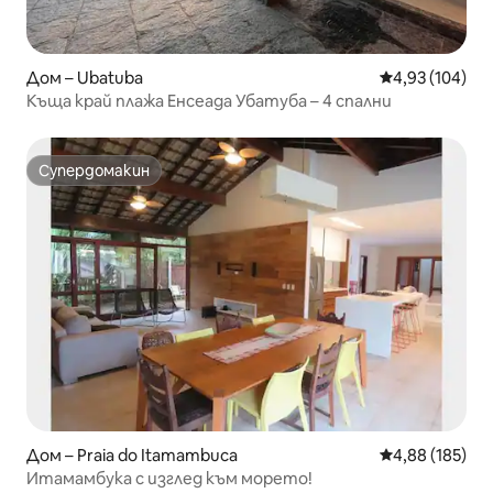
Дом – Ubatuba
Средна оценка
4,93 (104)
Къща край плажа Енсеада Убатуба – 4 спални
Супердомакин
Супердомакин
Дом – Praia do Itamambuca
Средна оценка
4,88 (185)
Итамамбука с изглед към морето!