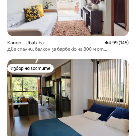
Кондо – Ubatuba
Средна оценка
4,99 (145)
Две спални, балкон за барбекю на 800 м от
аквариума.
Избор на гостите
Избор на гостите