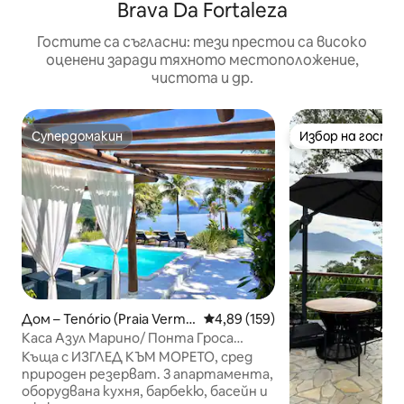
Brava Da Fortaleza
Гостите са съгласни: тези престои са високо
оценени заради тяхното местоположение,
чистота и др.
Супердомакин
Избор на гости
Супердомакин
Избор на гости
Дом – Tenório (Praia Vermel
Средна оценка: 4,89 от 5, 159
4,89 (159)
ha)
Каса Азул Марино/ Понта Гроса
Убатуба
Къща с ИЗГЛЕД КЪМ МОРЕТО, сред
природен резерват. 3 апартамента,
оборудвана кухня, барбекю, басейн и