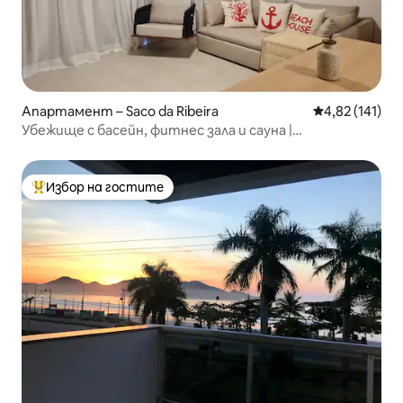
Апартамент – Saco da Ribeira
Средна оценка
4,82 (141)
Убежище с басейн, фитнес зала и сауна |
Апартамент 111
Избор на гостите
Най-популярен избор на гостите