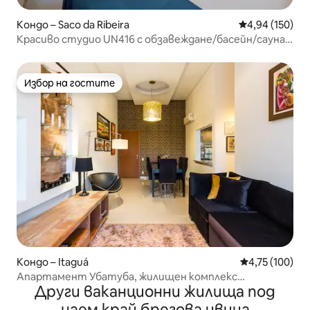
Кондо – Saco da Ribeira
Средна оценка
4,94 (150)
Красиво студио UN416 с обзавеждане/басейн/сауна/
фитнес зала
Избор на гостите
Избор на гостите
Кондо – Itaguá
Средна оценка
4,75 (100)
Апартамент Убатуба, жилищен комплекс
Други ваканционни жилища под
Латитуде 23, Итагуа
наем край брегова ивица