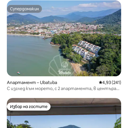
Супердомакин
Супердомакин
Апартамент – Ubatuba
Средна оценка
4,93 (241)
С изглед към морето, с 2 апартамента, в центъра
на Убатуба
Избор на гостите
Избор на гостите