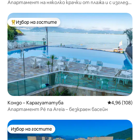
Апартамент на няколко крачки от плажа и с изглед
към морето – Тониняс
Избор на гостите
Най-популярен избор на гостите
Кондо – Карагуататуба
Средна оценка
4,96 (108)
Апартамент Pé na Areia – безкраен басейн
Избор на гостите
Избор на гостите