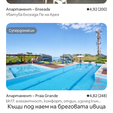
Апартамент – Enseada
Средна оценка
4,92 (200)
Убатуба Енсеада Пе на Арея
Супердомакин
Супердомакин
Апартамент – Praia Grande
Средна оценка
4,82 (248)
bh17: елегантност, комфорт, отдих, изглед към
Къщи под наем на бреговата ивица
океана