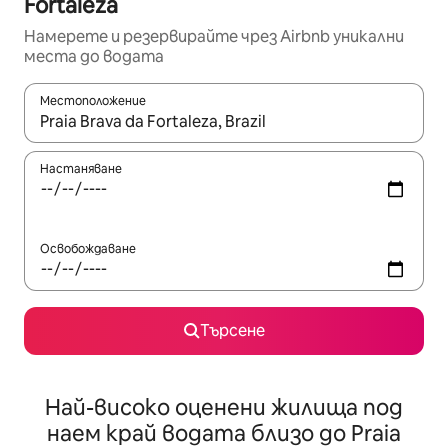
Fortaleza
Намерете и резервирайте чрез Airbnb уникални
места до водата
Местоположение
Когато резултатите се покажат, използвайте клавишите 
Настаняване
Освобождаване
Търсене
Най-високо оценени жилища под
наем край водата близо до Praia