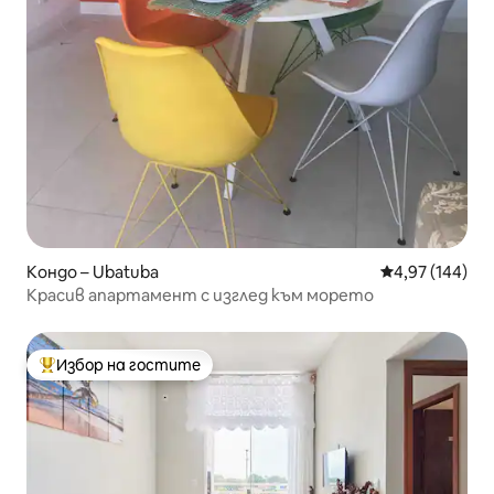
Кондо – Ubatuba
Средна оценка
4,97 (144)
Красив апартамент с изглед към морето
Избор на гостите
Най-популярен избор на гостите