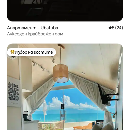
Апартамент – Ubatuba
Средна оц
5 (24)
Луксозен крайбрежен дом
Избор на гостите
Най-популярен избор на гостите