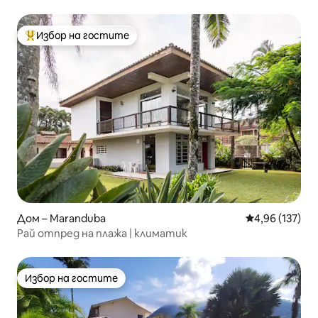
Избор на гостите
Най-популярен избор на гостите
Дом – Maranduba
Средна оценка
4,96 (137)
Рай отпред на плажа | климатик
Избор на гостите
Избор на гостите