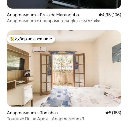
Апартамент – Praia da Maranduba
Средна оценка
4,95 (106)
Апартамент с панорамна гледка към плажа
Избор на гостите
Най-популярен избор на гостите
Апартамент – Toninhas
Средна оце
5 (153)
Тониняс Пе на Арея – Апартамент 3