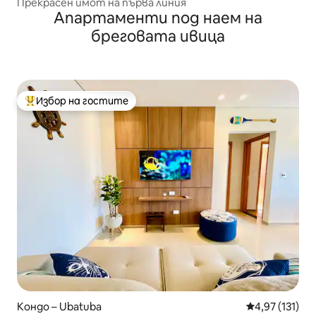
Прекрасен имот на първа линия
Апартаменти под наем на
бреговата ивица
Избор на гостите
Най-популярен избор на гостите
Кондо – Ubatuba
Средна оценка
4,97 (131)