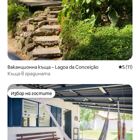
Ваканционна къща – Lagoa da Conceição
Средна оц
5 (11)
Къща в градината
Избор на гостите
Избор на гостите