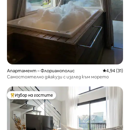
Апартамент – Флорианополис
Средна оценк
4,94 (31)
Самостоятелно джакузи с изглед към морето
Избор на гостите
Най-популярен избор на гостите