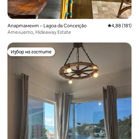
Апартамент – Lagoa da Conceição
Средна оценка
4,88 (181)
Ателието, Hideaway Estate
Избор на гостите
Избор на гостите