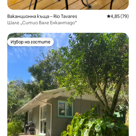
Ваканционна къща – Rio Tavares
Средна оценк
4,85 (79)
Шале „Ситио Вале Енкантадо“
Избор на гостите
Избор на гостите