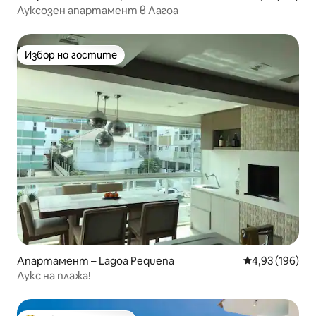
Луксозен апартамент в Лагоа
Избор на гостите
Избор на гостите
Апартамент – Lagoa Pequena
Средна оценка
4,93 (196)
Лукс на плажа!