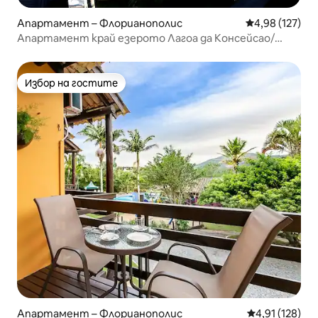
Апартамент – Флорианополис
Средна оценка
4,98 (127)
Апартамент край езерото Лагоа да Консейсао/
Флорианополис
Избор на гостите
Избор на гостите
Апартамент – Флорианополис
Средна оценка
4,91 (128)