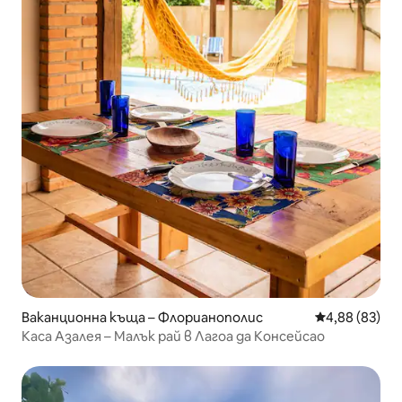
Ваканционна къща – Флорианополис
Средна оценк
4,88 (83)
Каса Азалея – Малък рай в Лагоа да Консейсао