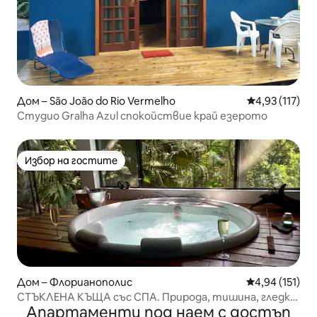
Дом – São João do Rio Vermelho
Средна оценка
4,93 (117)
Студио Gralha Azul спокойствие край езерото
Избор на гостите
Избор на гостите
Дом – Флорианополис
Средна оценка
4,94 (151)
СТЪКЛЕНА КЪЩА със СПА. Природа, тишина, гледка,
Апартаменти под наем с достъп
плажове