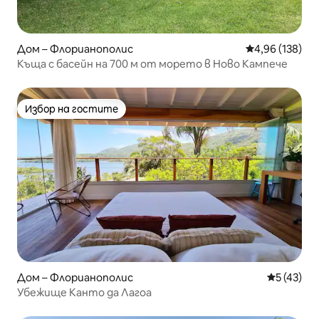
Дом – Флорианополис
Средна оценка
4,96 (138)
Къща с басейн на 700 м от морето в Ново Кампече
Избор на гостите
Избор на гостите
Дом – Флорианополис
Средна оц
5 (43)
Убежище Канто да Лагоа