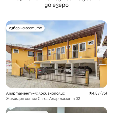
до езеро
Избор на гостите
Избор на гостите
Апартамент – Флорианополис
Средна оценк
4,87 (75)
Жилищен хотел Caroa Апартамент 02