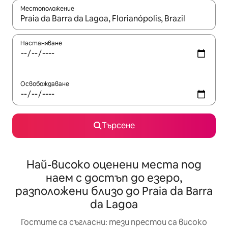
Местоположение
Когато резултатите се покажат, използвайте клавишите 
Настаняване
Освобождаване
Търсене
Най-високо оценени места под
наем с достъп до езеро,
разположени близо до Praia da Barra
da Lagoa
Гостите са съгласни: тези престои са високо