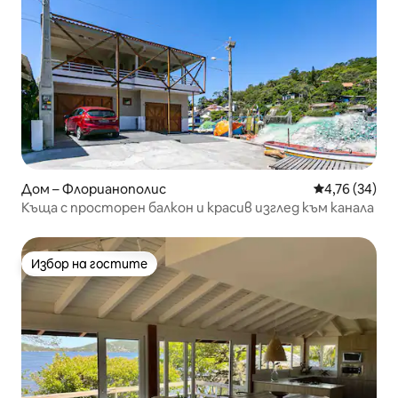
Дом – Флорианополис
Средна оценк
4,76 (34)
Къща с просторен балкон и красив изглед към канала
Избор на гостите
Избор на гостите