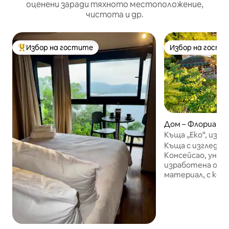
оценени заради тяхното местоположение,
чистота и др.
Избор на гостите
Избор на гости
Най-популярен избор на гостите
Избор на гости
Дом – Флориано
Къща „Еко“, изгл
морето, Флориа
Къща с изглед къ
Консейсао, уник
изработена от 
материал, с ком
собствен кей. Н
между две рибар
Лагоа, в зона за 
околната среда,
на културното 