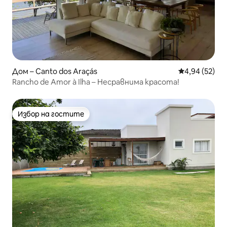
Дом – Canto dos Araçás
Средна оценк
4,94 (52)
Rancho de Amor à Ilha – Несравнима красота!
Избор на гостите
Избор на гостите