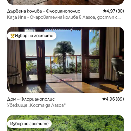
Дървена колиба – Флорианополис
Средна оценк
4,97 (30)
Каза Ипе • Очарователна колиба в Лагоа, достъп с
лодка
Избор на гостите
Най-популярен избор на гостите
Дом – Флорианополис
Средна оценк
4,96 (89)
Убежище „Коста да Лагоа“
Избор на гостите
Избор на гостите