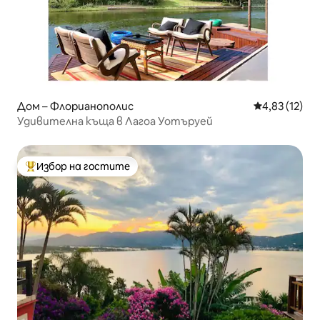
Дом – Флорианополис
Средна оценк
4,83 (12)
Удивителна къща в Лагоа Уотъруей
Избор на гостите
Най-популярен избор на гостите