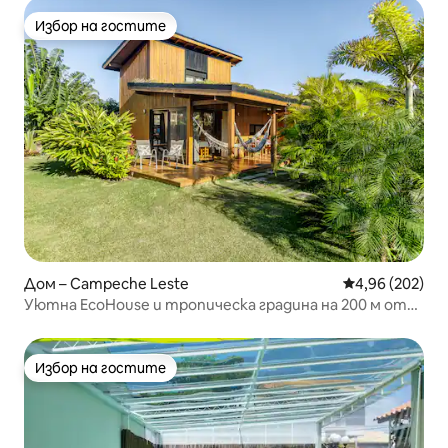
Избор на гостите
Избор на гостите
Дом – Campeche Leste
Средна оценка
4,96 (202)
Уютна EcoHouse и тропическа градина на 200 м от
плажа
Избор на гостите
Избор на гостите