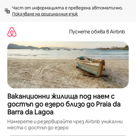
Пропускане
Част от информацията е преведена автоматично. 
към
Показване на оригиналния език
съдържанието
Пуснете обява в Airbnb
Ваканционни жилища под наем с
достъп до езеро близо до Praia da
Barra da Lagoa
Намерете и резервирайте чрез Airbnb уникални
места с достъп до езеро