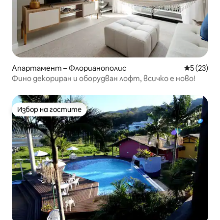
Апартамент – Флорианополис
Средна оц
5 (23)
Фино декориран и оборудван лофт, всичко е ново!
Избор на гостите
Избор на гостите