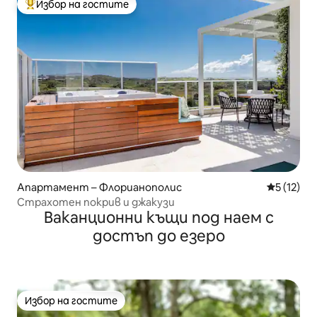
Избор на гостите
Най-популярен избор на гостите
Апартамент – Флорианополис
Средна оц
5 (12)
Страхотен покрив и джакузи
Ваканционни къщи под наем с
достъп до езеро
Избор на гостите
Избор на гостите