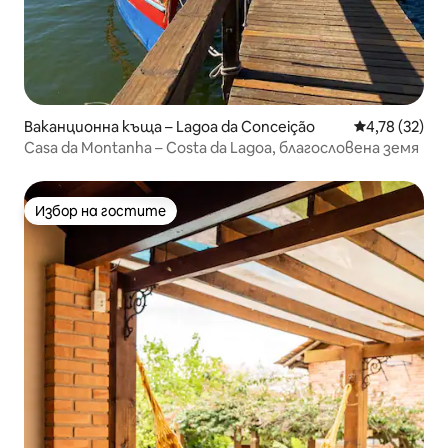
Ваканционна къща – Lagoa da Conceição
Средна оценк
4,78 (32)
Casa da Montanha – Costa da Lagoa, благословена земя
Избор на гостите
Избор на гостите