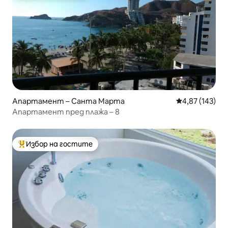
Апартамент – Санта Марта
Средна оценка
4,87 (143)
Апартамент пред плажа – 8
Избор на гостите
Най-популярен избор на гостите