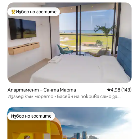
Избор на гостите
Най-популярен избор на гостите
Апартамент – Санта Марта
Средна оценка
4,98 (143)
Изглед към морето • Басейн на покрива само за
възрастни • Плаж на 300 м
Избор на гостите
Избор на гостите