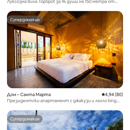
Луксозна вила TopSpot за 16 души на 150 метра от
плажа
Супердомакин
Супердомакин
Дом – Санта Марта
Средна оценк
4,94 (80)
Президентски апартамент с джакузи и легло king
size.
Супердомакин
Супердомакин