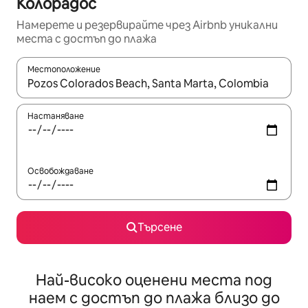
Колорадос
Намерете и резервирайте чрез Airbnb уникални
места с достъп до плажа
Местоположение
Когато резултатите се покажат, използвайте клавишите 
Настаняване
Освобождаване
Търсене
Най-високо оценени места под
наем с достъп до плажа близо до