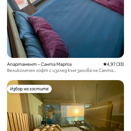
Апартамент – Санта Марта
Средна оценк
4,97 (33)
Великолепен лофт с изглед към залива на Санта
Марта
Избор на гостите
Избор на гостите