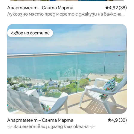
Апартамент – Санта Марта
Средна оценк
4,92 (38)
Луксозно място пред морето с джакузи на балкона
729
Избор на гостите
Избор на гостите
Апартамент – Санта Марта
Средна оцен
4,9 (30)
𓇼 Зашеметяващ изглед към океана 𓇼