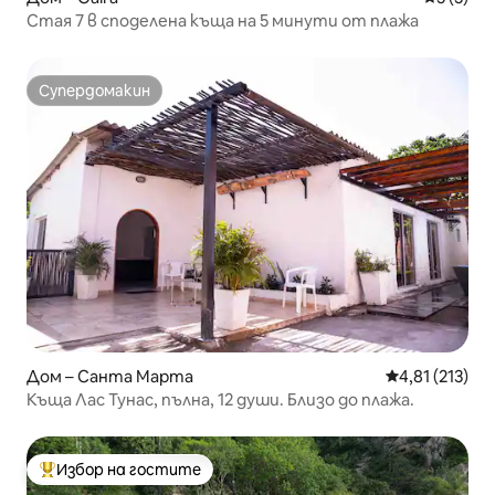
Стая 7 в споделена къща на 5 минути от плажа
Супердомакин
Супердомакин
Дом – Санта Марта
Средна оценка
4,81 (213)
Къща Лас Тунас, пълна, 12 души. Близо до плажа.
Избор на гостите
Най-популярен избор на гостите