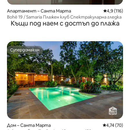
Апартамент – Санта Марта
Средна оценк
4,9 (116)
Bohë 19 / Samaria Плажен клуб Спектракуларна гледка
Къщи под наем с достъп до плажа
Супердомакин
Супердомакин
Дом – Санта Марта
Средна оценк
4,74 (70)