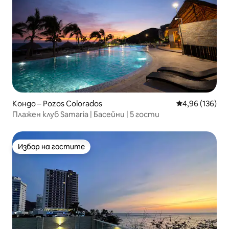
Кондо – Pozos Colorados
Средна оценка
4,96 (136)
Плажен клуб Samaria | Басейни | 5 гости
Избор на гостите
Избор на гостите