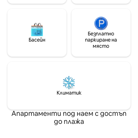
се заплащат на рецепцията 💳 🚫🐶
Безплатно
Басейн
паркиране на
място
Климатик
Апартаменти под наем с достъп
до плажа