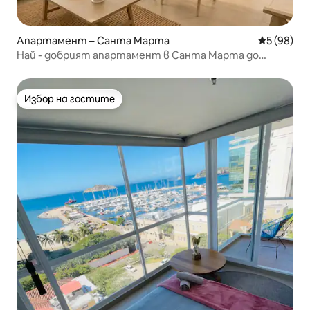
Апартамент – Санта Марта
Средна оц
5 (98)
Най - добрият апартамент в Санта Марта до
Мариот
Избор на гостите
Избор на гостите