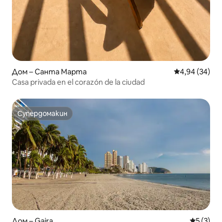
Дом – Санта Марта
Средна оценк
4,94 (34)
Casa privada en el corazón de la ciudad
Супердомакин
Супердомакин
Дом – Gaira
Средна о
5 (3)