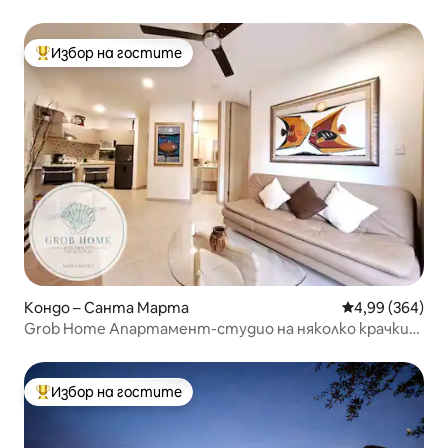
към океана
Избор на гостите
Най-популярен избор на гостите
Кондо – Санта Марта
Средна оценка
4,99 (364)
Grob Home Апартамент-студио на няколко крачки
от плажа и Zazué
Избор на гостите
Най-популярен избор на гостите