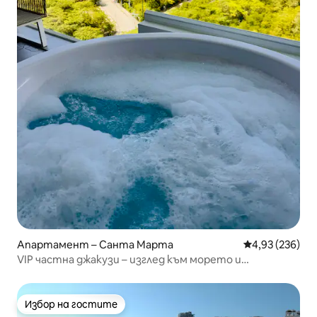
Апартамент – Санта Марта
Средна оценка
4,93 (236)
VIP частна джакузи – изглед към морето и
резервация TV75'
Избор на гостите
Избор на гостите