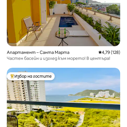
Апартамент – Санта Марта
Средна оценка
4,79 (128)
Частен басейн и изглед към морето! В центъра!
Избор на гостите
Най-популярен избор на гостите