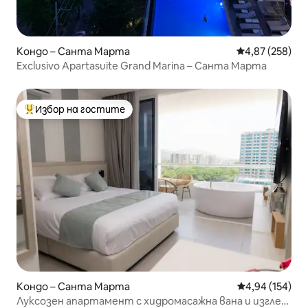
Кондо – Санта Марта
Средна оценка
4,87 (258)
Exclusivo Apartasuite Grand Marina – Санта Марта
Избор на гостите
Най-популярен избор на гостите
Кондо – Санта Марта
Средна оценка
4,94 (154)
Луксозен апартамент с хидромасажна вана и изглед