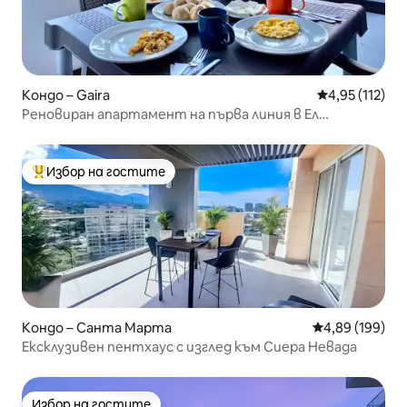
Кондо – Gaira
Средна оценка
4,95 (112)
Реновиран апартамент на първа линия в Ел
Родадеро
Избор на гостите
Най-популярен избор на гостите
Кондо – Санта Марта
Средна оценка
4,89 (199)
Ексклузивен пентхаус с изглед към Сиера Невада
Избор на гостите