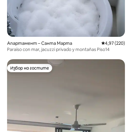
Апартамент – Санта Марта
Средна оценка
4,97 (220)
Paraíso con mar, jacuzzi privado y montañas Piso14
Избор на гостите
Избор на гостите