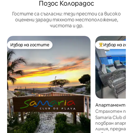
Позос Колорадос
Гостите са съгласни: тези престои са високо
оценени заради тяхното местоположение,
чистота и др.
Избор на гостите
Избор на гос
Избор на гостите
Най-популярен 
Апартамент – 
а
Страхотен плаж
океана + Плават
Samaria Club de 
подбран апарта
линия, предназн