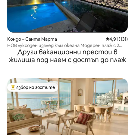
Кондо – Санта Марта
Средна оценк
4,91 (131)
НОВ луксозен изглед към океана Модерен плаж с 2
Други ваканционни престои в
легла / 2 бани!
жилища под наем с достъп до плаж
Избор на гостите
Най-популярен избор на гостите