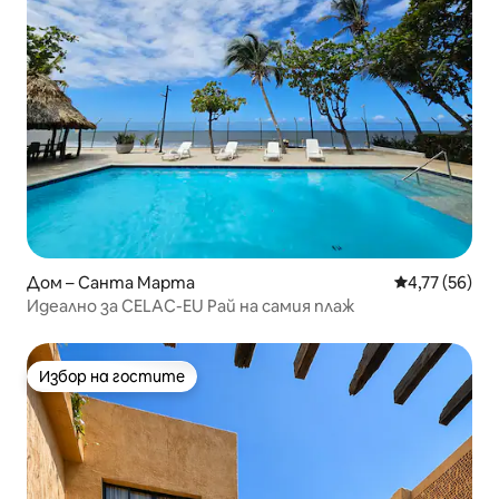
Дом – Санта Марта
Средна оценк
4,77 (56)
Идеално за CELAC-EU Рай на самия плаж
Избор на гостите
Избор на гостите