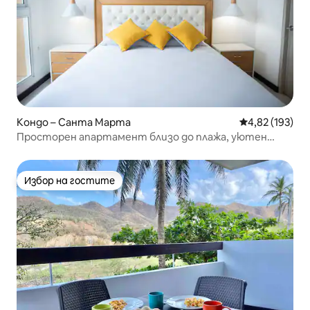
Кондо – Санта Марта
Средна оценка
4,82 (193)
Просторен апартамент близо до плажа, уютен
семеен престой, басейн
Избор на гостите
Избор на гостите