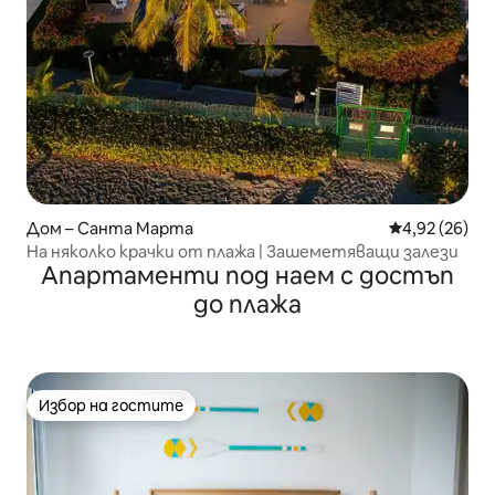
Дом – Санта Марта
Средна оценк
4,92 (26)
На няколко крачки от плажа | Зашеметяващи залези
Апартаменти под наем с достъп
до плажа
Избор на гостите
Избор на гостите