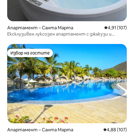
Апартамент – Санта Марта
Средна оценка
4,91 (107)
Ексклузивен луксозен апартамент с джакузи и
изглед към морето 1631
Избор на гостите
Избор на гостите
Апартамент – Санта Марта
Средна оценка
4,88 (107)