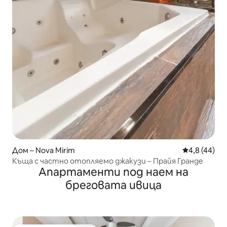
Дом – Nova Mirim
Средна оцен
4,8 (44)
Къща с частно отопляемо джакузи – Прайя Гранде
Апартаменти под наем на
бреговата ивица