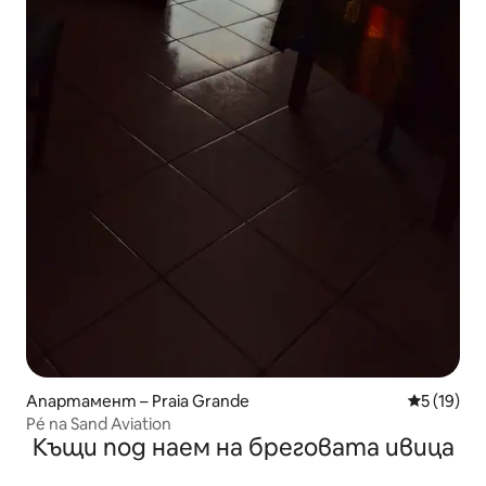
Апартамент – Praia Grande
Средна оц
5 (19)
Pé na Sand Aviation
Къщи под наем на бреговата ивица