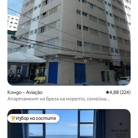
Кондо – Aviação
Средна оценка
4,88 (224)
Апартамент на брега на морето, семейна
атмосфера.
Избор на гостите
Най-популярен избор на гостите