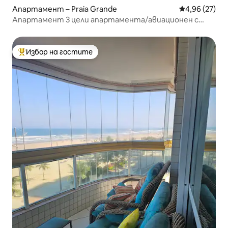
Апартамент – Praia Grande
Средна оценк
4,96 (27)
Апартамент 3 цели апартамента/авиационен с
изглед към морето
Избор на гостите
Най-популярен избор на гостите