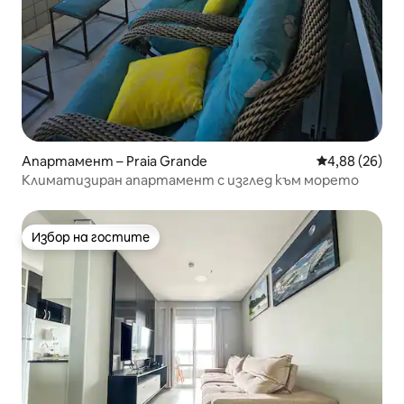
Апартамент – Praia Grande
Средна оценк
4,88 (26)
Климатизиран апартамент с изглед към морето
Избор на гостите
Избор на гостите