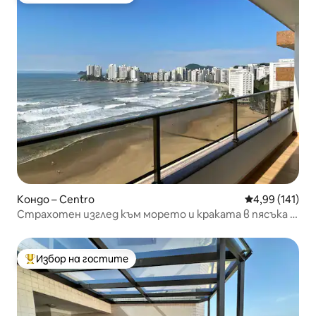
Кондо – Centro
Средна оценка
4,99 (141)
Страхотен изглед към морето и краката в пясъка –
Питангейрас
Избор на гостите
Най-популярен избор на гостите