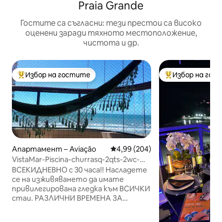
Praia Grande
Гостите са съгласни: тези престои са високо
оценени заради тяхното местоположение,
чистота и др.
Избор на гостите
Избор на гос
Най-популярен избор на гостите
Най-популярен 
Апартамент – Aviação
Средна оценка: 4,99 от 5, 204
4,99 (204)
VistaMar-Piscina-churrasq-2qts-2wc-
1vaga
ВСЕКИДНЕВНО с 30 часа!! Насладете
се на изживяването да имате
привилегирована гледка към ВСИЧКИ
стаи. РАЗЛИЧНИ ВРЕМЕНА ЗА
ВЛИЗАНЕ И ИЗЛИЗАНЕ!! СРАВНЕТЕ!
Голям апартамент в квартал