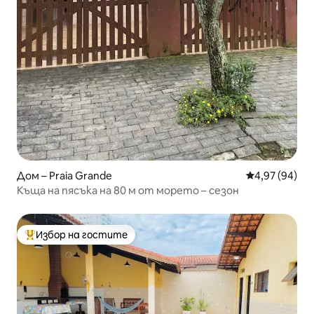
Дом – Praia Grande
Средна оценк
4,97 (94)
Къща на пясъка на 80 м от морето – сезон
Избор на гостите
Най-популярен избор на гостите