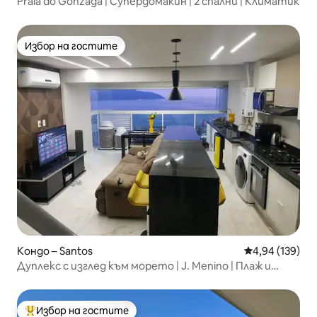
Praia do Gonzaga | Супердомакин | 2 спални | Климатик
Избор на гостите
Избор на гостите
Кондо – Santos
Средна оценка
4,94 (139)
Дуплекс с изглед към морето | J. Menino | Плаж и
гараж
Избор на гостите
Най-популярен избор на гостите