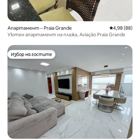
Апартамент – Praia Grande
Средна оценк
4,98 (88)
Уютен апартамент на плажа, Aviação Praia Grande
Избор на гостите
Избор на гостите