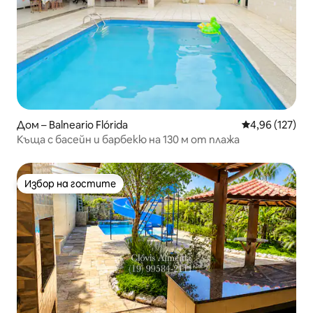
Дом – Balneario Flórida
Средна оценка
4,96 (127)
Къща с басейн и барбекю на 130 м от плажа
Избор на гостите
Избор на гостите