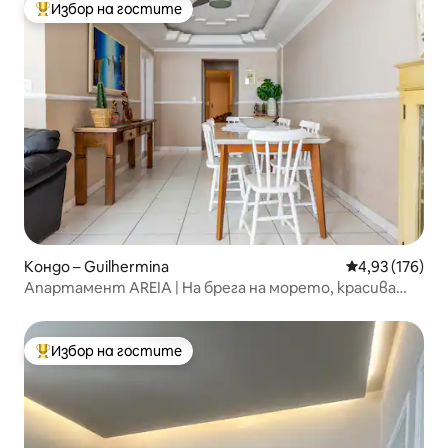
Избор на гостите
Най-популярен избор на гостите
Кондо – Guilhermina
Средна оценка
4,93 (176)
Апартамент AREIA | На брега на морето, красива
гледка в Гилермина
Избор на гостите
Най-популярен избор на гостите