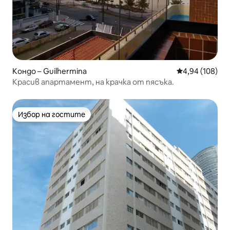
Кондо – Guilhermina
Средна оценка
4,94 (108)
Красив апартамент, на крачка от пясъка.
Избор на гостите
Избор на гостите