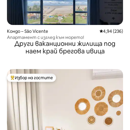
Кондо – São Vicente
Средна оценка
4,94 (236)
Апартамент с изглед към морето!
Други ваканционни жилища под
наем край брегова ивица
Избор на гостите
Най-популярен избор на гостите