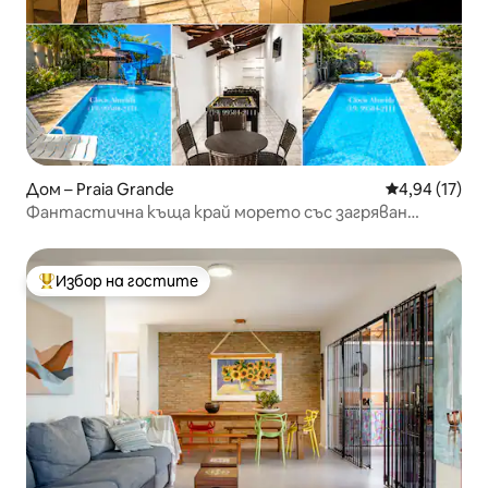
Дом – Praia Grande
Средна оценк
4,94 (17)
Фантастична къща край морето със загряван
басейн
Избор на гостите
Най-популярен избор на гостите