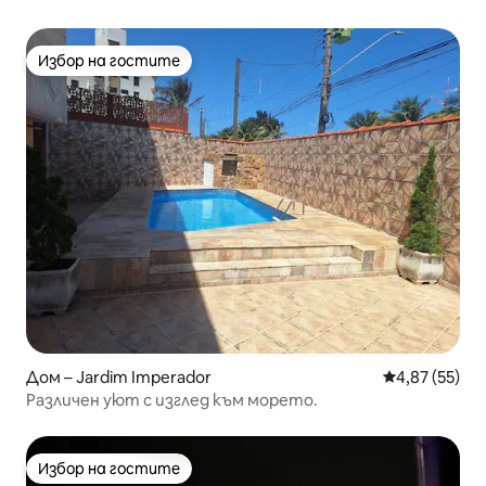
Избор на гостите
Избор на гостите
Дом – Jardim Imperador
Средна оценк
4,87 (55)
Различен уют с изглед към морето.
Избор на гостите
Избор на гостите