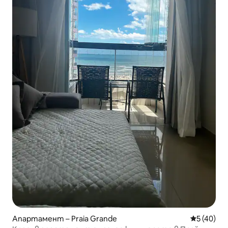
Апартамент – Praia Grande
Средна оц
5 (40)