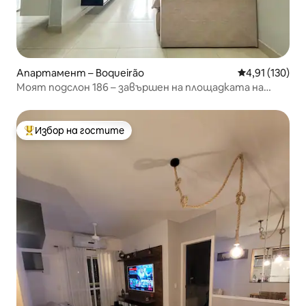
Апартамент – Boqueirão
Средна оценка
4,91 (130)
Моят подслон 186 – завършен на площадката на
ПЛАЖА!
Избор на гостите
Най-популярен избор на гостите