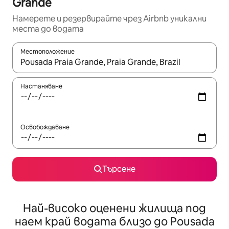
Grande
Намерете и резервирайте чрез Airbnb уникални
места до водата
Местоположение
Когато резултатите се покажат, използвайте клавишите 
Настаняване
Освобождаване
Търсене
Най-високо оценени жилища под
наем край водата близо до Pousada