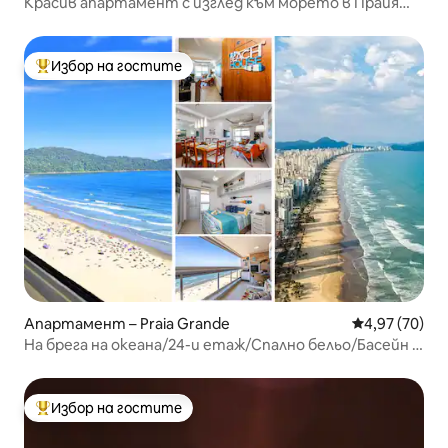
Красив апартамент с изглед към морето в Прайя
Гранде – Авиация
Избор на гостите
Най-популярен избор на гостите
Апартамент – Praia Grande
Средна оценк
4,97 (70)
На брега на океана/24-и етаж/Спално бельо/Басейн с
подгряване/Курорт
Избор на гостите
Най-популярен избор на гостите