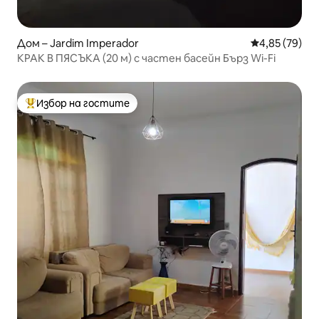
Дом – Jardim Imperador
Средна оценк
4,85 (79)
КРАК В ПЯСЪКА (20 м) с частен басейн Бърз Wi-Fi
Избор на гостите
Най-популярен избор на гостите