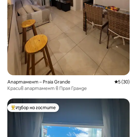
Апартамент – Praia Grande
Средна оц
5 (30)
Красив апартамент в Прая Гранде
Избор на гостите
Най-популярен избор на гостите