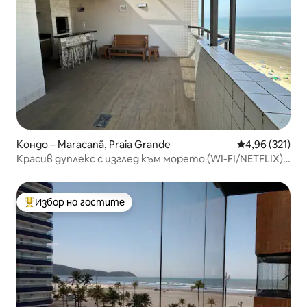
Кондо – Maracanã, Praia Grande
Средна оценка
4,96 (321)
Красив дуплекс с изглед към морето (WI-FI/NETFLIX)
Плажът на Голямото Сао Пауло
Избор на гостите
Най-популярен избор на гостите