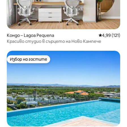
Кондо – Lagoa Pequena
Средна оценка
4,99 (121)
Красиво студио в сърцето на Ново Кампече
Избор на гостите
Избор на гостите