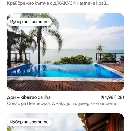
Крайбрежно кътче с ДЖАКУЗИ Кампече край
морето
Избор на гостите
Избор на гостите
Дом – Ribeirão da Ilha
Средна оценка
4,98 (128)
Солар да Пенинсула: Джакузи и изглед към морето!
Избор на гостите
Избор на гостите