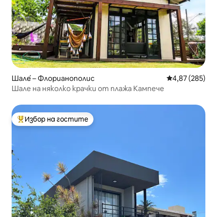
Шале́ – Флорианополис
Средна оценка
4,87 (285)
Шале на няколко крачки от плажа Кампече
Избор на гостите
Най-популярен избор на гостите