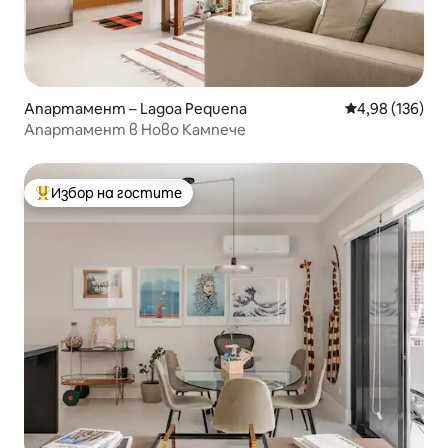
Апартамент – Lagoa Pequena
Средна оценка
4,98 (136)
Апартамент в Ново Кампече
Избор на гостите
Най-популярен избор на гостите