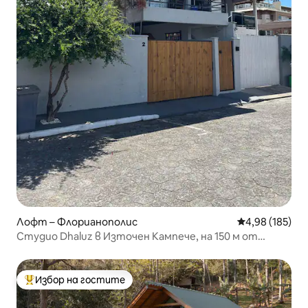
Лофт – Флорианополис
Средна оценка
4,98 (185)
Студио Dhaluz в Източен Кампече, на 150 м от
морето!
Избор на гостите
Най-популярен избор на гостите