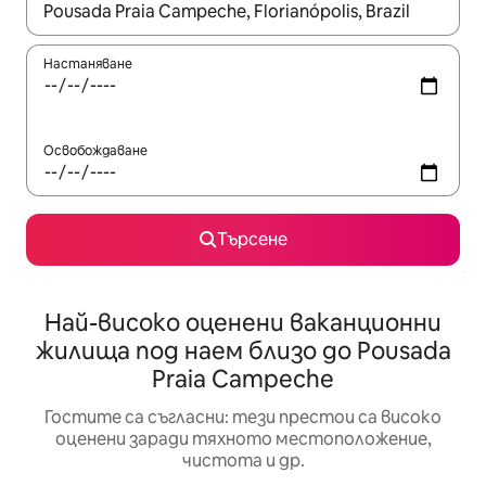
Когато резултатите се покажат, използвайте клавишите 
Настаняване
Освобождаване
Търсене
Най-високо оценени ваканционни
жилища под наем близо до Pousada
Praia Campeche
Гостите са съгласни: тези престои са високо
оценени заради тяхното местоположение,
чистота и др.