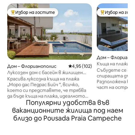
Избор на гостите
Избор на гос
Най-популярен избор на гостите
Най-популярен 
Дом – Флориано
Къща на плажа
Дом – Флорианополис
Средна оценка: 4,95 от 5, 102
4,95 (102)
Събудете се от 
Луксозен дом с басейн в жилищен
спиращата дъха 
блок на брега на океана!
Красива луксозна къща на плажа
Разположена в 
„Моро дас Педрас Бийч “, всичко,
част на острова
което си представяте, че трябва
Кампече, тази к
да бъде къща на плажа, идеалното
морето предлага
Популярни удобства във
място за семейната ви почивка. На
изживяване. По
стъпки от пясъка и океана.
ваканционните жилища под наем
кристално чист
Всекидневната, помещението за
Кампече или се 
близо до Pousada Praia Campeche
барбекю и басейнът имат
на вълните, док
ЧАСТИЧЕН изглед към океана.
наслаждавате на
Перфектно място да се отпуснете
джакузито на те