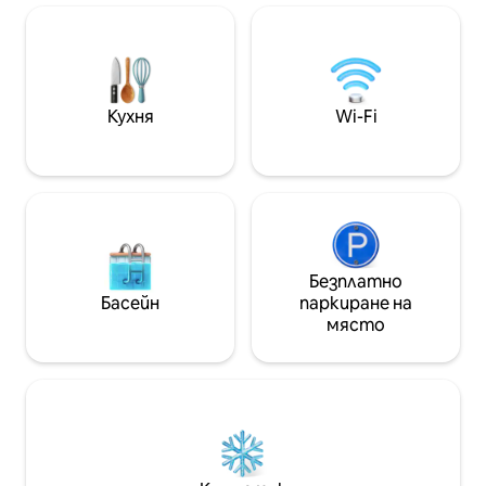
и да се насладите на ваканцията! PS:
гледка. Изживей
Партитата са забранени и строго
в среда, която 
санкционирани. Перфектна къща за
естествена крас
семейства и групи, които търсят
доброто, което
спокойствие и релакс. Разгледайте
може да предло
нашия IG за повече подробности и
Кухня
Wi-Fi
снимки @mullinrealtyfloripa
Безплатно
Басейн
паркиране на
място