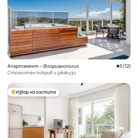
Апартамент – Флорианополис
Средна оц
5 (12)
Страхотен покрив и джакузи
Избор на гостите
Най-популярен избор на гостите