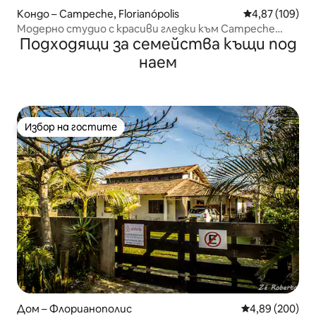
Кондо – Campeche, Florianópolis
Средна оценка
4,87 (109)
Модерно студио с красиви гледки към Campeche
Подходящи за семейства къщи под
OKA224
наем
Избор на гостите
Избор на гостите
Дом – Флорианополис
Средна оценка
4,89 (200)