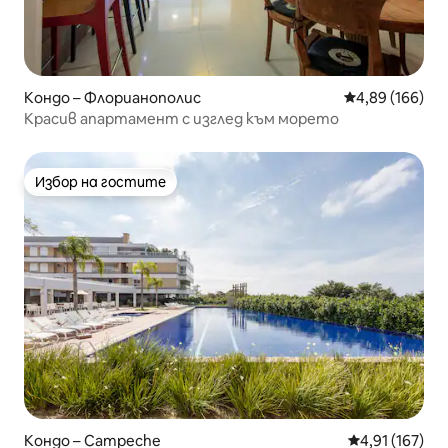
Кондо – Флорианополис
Средна оценка
4,89 (166)
Красив апартамент с изглед към морето
Избор на гостите
Избор на гостите
Кондо – Campeche
Средна оценка
4,91 (167)