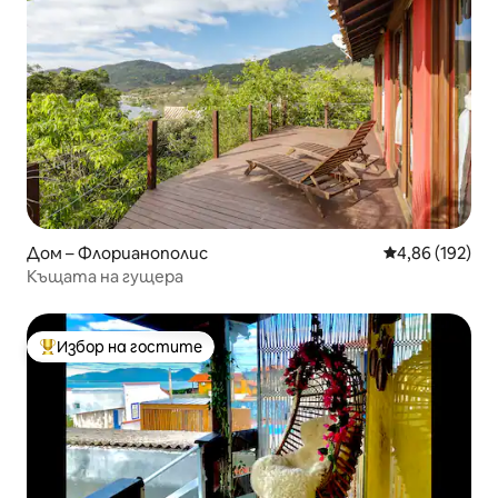
Дом – Флорианополис
Средна оценка
4,86 (192)
Къщата на гущера
Избор на гостите
Най-популярен избор на гостите