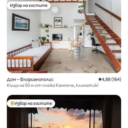
Избор на гостите
Избор на гостите
Дом – Флорианополис
Средна оценка
4,88 (164)
Къща на 50 м от плажа Кампече, климатик!
Избор на гостите
Най-популярен избор на гостите