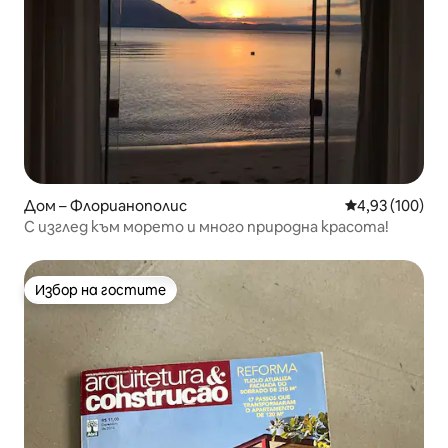
Дом – Флорианополис
Средна оценка
4,93 (100)
С изглед към морето и много природна красота!
Избор на гостите
Избор на гостите