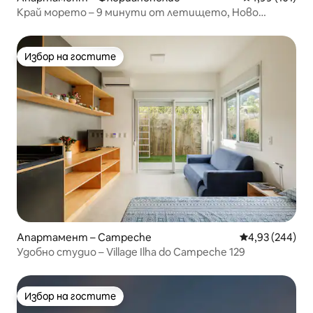
Край морето – 9 минути от летището, Ново
Кампече, 2 спални
Избор на гостите
Избор на гостите
Апартамент – Campeche
Средна оценка
4,93 (244)
Удобно студио – Village Ilha do Campeche 129
Избор на гостите
Избор на гостите