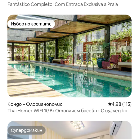
Fantástico Completo! Com Entrada Exclusiva a Praia
Избор на гостите
Избор на гостите
Кондо – Флорианополис
Средна оценка
4,98 (115)
Thai Home• WIFI 1GB• Отопляем басейн • С изглед към
морето
Супердомакин
Супердомакин