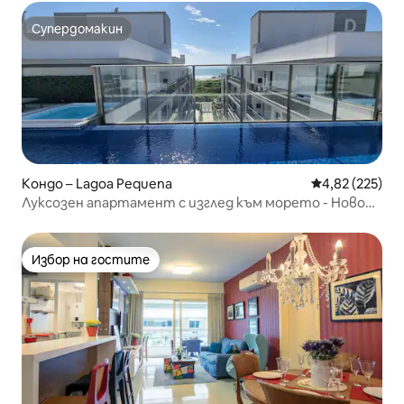
Супердомакин
Супердомакин
Кондо – Lagoa Pequena
Средна оценка
4,82 (225)
Луксозен апартамент с изглед към морето - Ново
Кампече
Избор на гостите
Избор на гостите