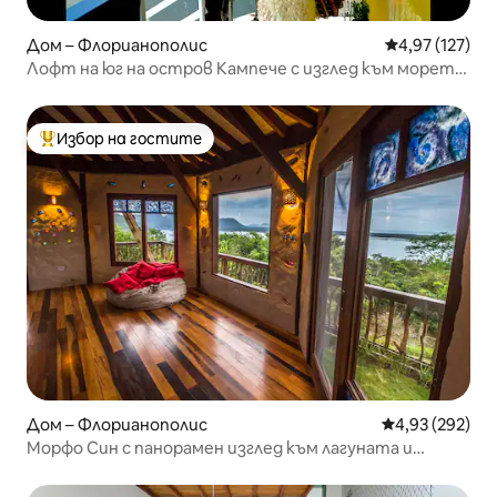
Дом – Флорианополис
Средна оценка
4,97 (127)
Лофт на юг на остров Кампече с изглед към морето,
до пясъка
Избор на гостите
Най-популярен избор на гостите
Дом – Флорианополис
Средна оценка
4,93 (292)
Морфо Син с панорамен изглед към лагуната и
морето