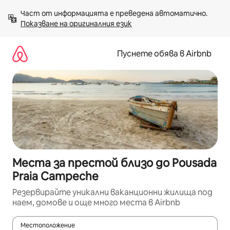
Пропускане
Част от информацията е преведена автоматично. 
към
Показване на оригиналния език
съдържанието
Пуснете обява в Airbnb
Места за престой близо до Pousada
Praia Campeche
Резервирайте уникални ваканционни жилища под
наем, домове и още много места в Airbnb
Местоположение