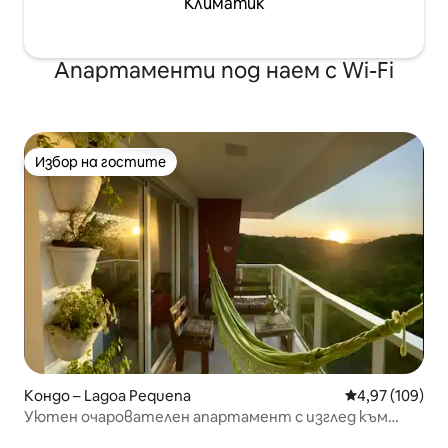
Климатик
Апартаменти под наем с Wi-Fi
Избор на гостите
Избор на гостите
Кондо – Lagoa Pequena
Средна оценка
4,97 (109)
Уютен очарователен апартамент с изглед към
природата край плажа