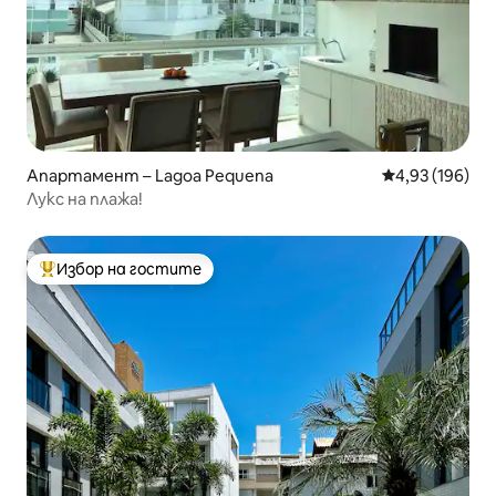
Апартамент – Lagoa Pequena
Средна оценка
4,93 (196)
Лукс на плажа!
Избор на гостите
Най-популярен избор на гостите