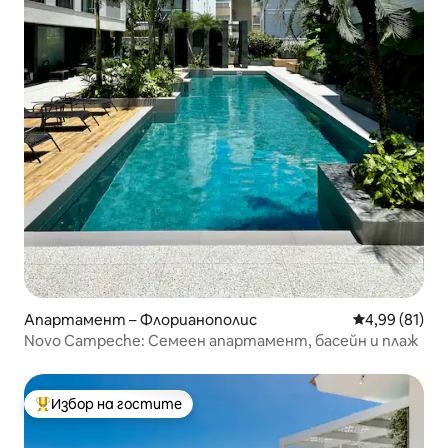
Апартамент – Флорианополис
Средна оценк
4,99 (81)
Novo Campeche: Семеен апартамент, басейн и плаж
Избор на гостите
Най-популярен избор на гостите