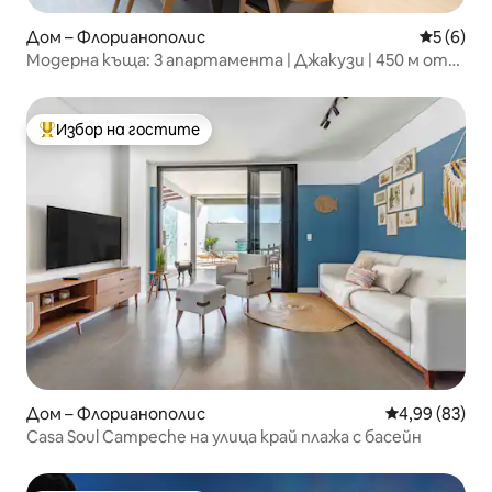
Дом – Флорианополис
Средна о
5 (6)
Модерна къща: 3 апартамента | Джакузи | 450 м от
плажа
Избор на гостите
Най-популярен избор на гостите
Дом – Флорианополис
Средна оценк
4,99 (83)
Casa Soul Campeche на улица край плажа с басейн