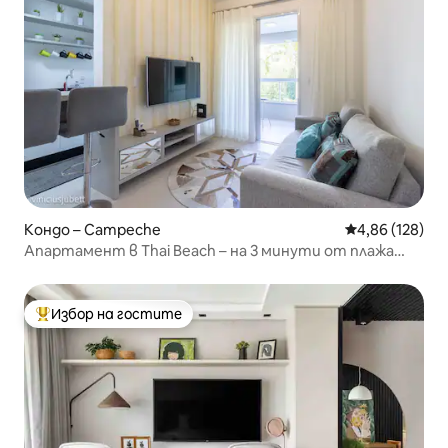
Кондо – Campeche
Средна оценка
4,86 (128)
Апартамент в Thai Beach – на 3 минути от плажа
Кампече
Избор на гостите
Най-популярен избор на гостите