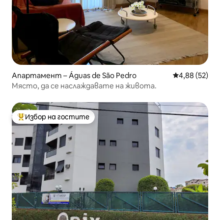
Апартамент – Águas de São Pedro
Средна оценк
4,88 (52)
Място, да се наслаждавате на живота.
Избор на гостите
Най-популярен избор на гостите