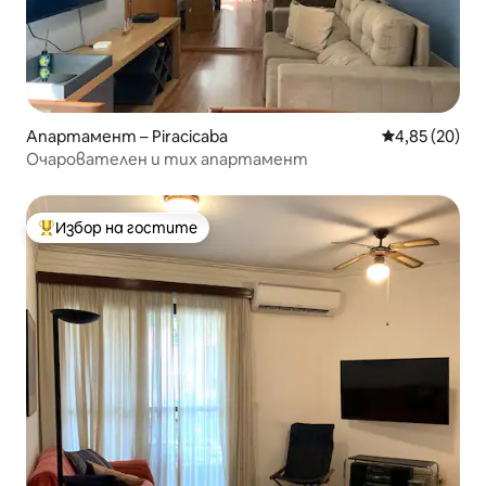
Апартамент – Piracicaba
Средна оценк
4,85 (20)
Очарователен и тих апартамент
Избор на гостите
Най-популярен избор на гостите