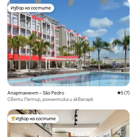
Избор на гостите
Избор на гостите
Апартамент – São Pedro
Средна о
5 (7)
Свети Петър, романтика и аквапарк
Избор на гостите
Най-популярен избор на гостите