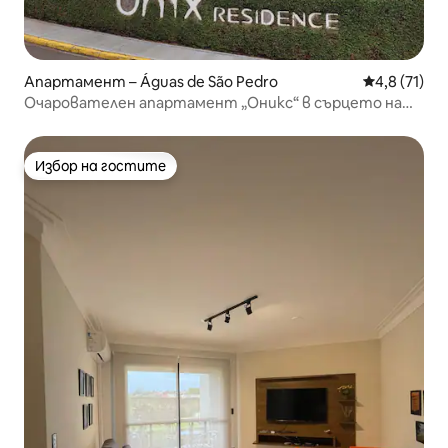
Апартамент – Águas de São Pedro
Средна оцен
4,8 (71)
Очарователен апартамент „Оникс“ в сърцето на
Агуас.
Избор на гостите
Избор на гостите