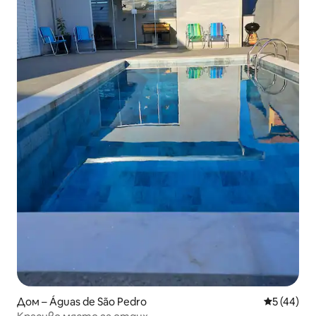
Дом – Águas de São Pedro
Средна оц
5 (44)