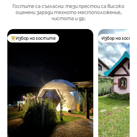
Гостите са съгласни: тези престои са високо
оценени заради тяхното местоположение,
чистота и др.
Избор на гостите
Избор на гости
Най-популярен избор на гостите
Избор на гости