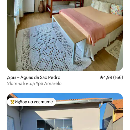
Дом – Águas de São Pedro
Средна оценка
4,99 (166)
Уютна къща Ypê Amarelo
Избор на гостите
Най-популярен избор на гостите