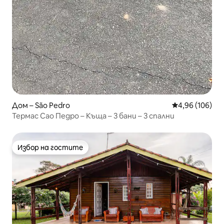
Дом – São Pedro
Средна оценка
4,96 (106)
Термас Сао Педро – Къща – 3 бани – 3 спални
Избор на гостите
Избор на гостите