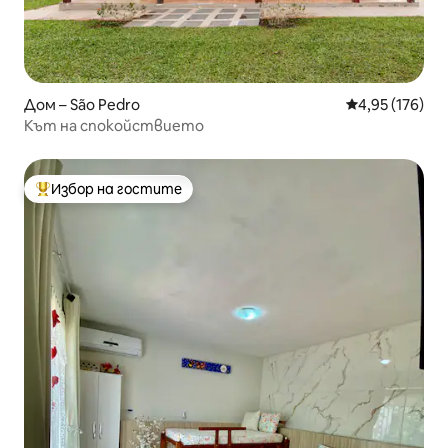
Дом – São Pedro
Средна оценка
4,95 (176)
Кът на спокойствието
Избор на гостите
Най-популярен избор на гостите