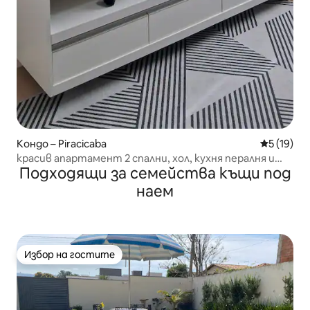
Кондо – Piracicaba
Средна оц
5 (19)
красив апартамент 2 спални, хол, кухня пералня и
Подходящи за семейства къщи под
баня
наем
Избор на гостите
Избор на гостите