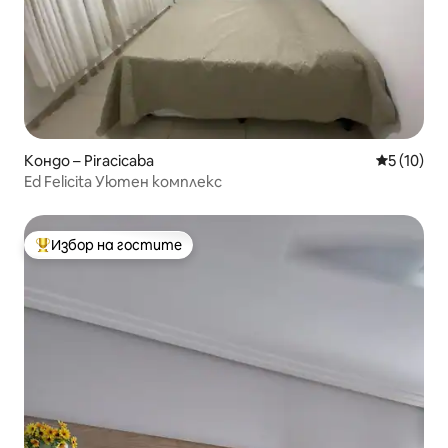
Кондо – Piracicaba
Средна оц
5 (10)
Ed Felicita Уютен комплекс
Избор на гостите
Най-популярен избор на гостите