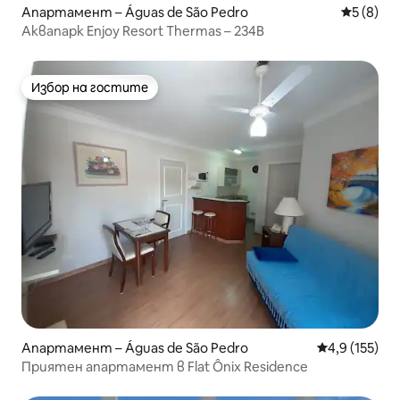
Апартамент – Águas de São Pedro
Средна о
5 (8)
Аквапарк Enjoy Resort Thermas – 234B
Избор на гостите
Избор на гостите
Апартамент – Águas de São Pedro
Средна оценк
4,9 (155)
Приятен апартамент в Flat Ônix Residence