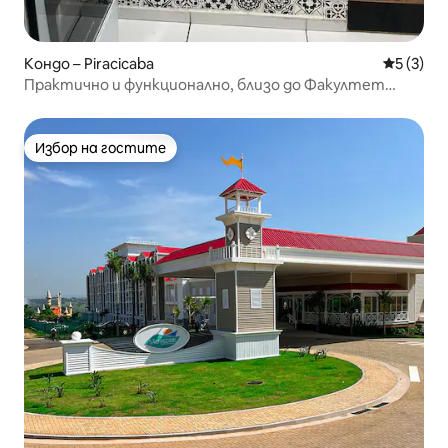
Кондо – Piracicaba
Средна о
5 (3)
Практично и функционално, близо до Факултет
Анемби Морумби
Избор на гостите
Избор на гостите