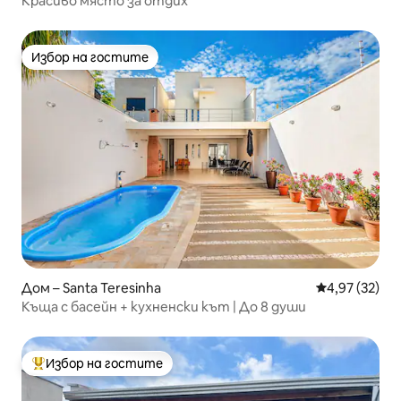
Красиво място за отдих
Избор на гостите
Избор на гостите
Дом – Santa Teresinha
Средна оценк
4,97 (32)
Къща с басейн + кухненски кът | До 8 души
Избор на гостите
Най-популярен избор на гостите