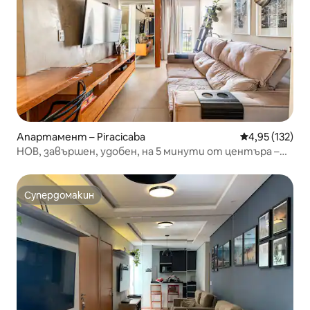
Апартамент – Piracicaba
Средна оценка
4,95 (132)
НОВ, завършен, удобен, на 5 минути от центъра –
Супердомакин
Супердомакин
Супердомакин