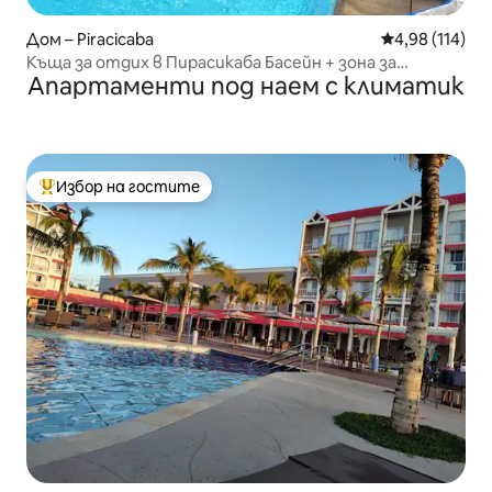
Дом – Piracicaba
Средна оценка
4,98 (114)
Къща за отдих в Пирасикаба Басейн + зона за
Апартаменти под наем с климатик
готвене
Избор на гостите
Най-популярен избор на гостите