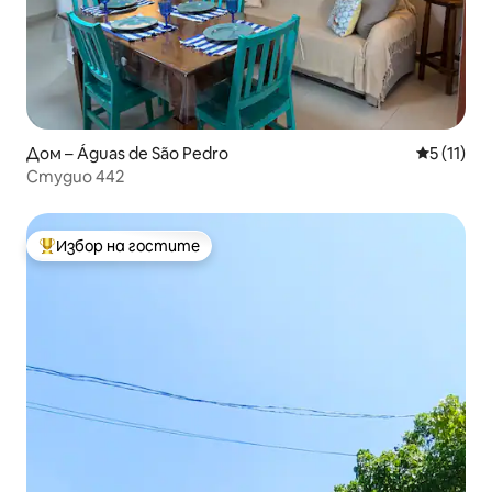
Дом – Águas de São Pedro
Средна оц
5 (11)
Студио 442
Избор на гостите
Най-популярен избор на гостите