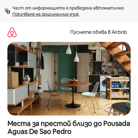
Пропускане
Част от информацията е преведена автоматично. 
към
Показване на оригиналния език
съдържанието
Пуснете обява в Airbnb
Места за престой близо до Pousada
Aguas De Sao Pedro