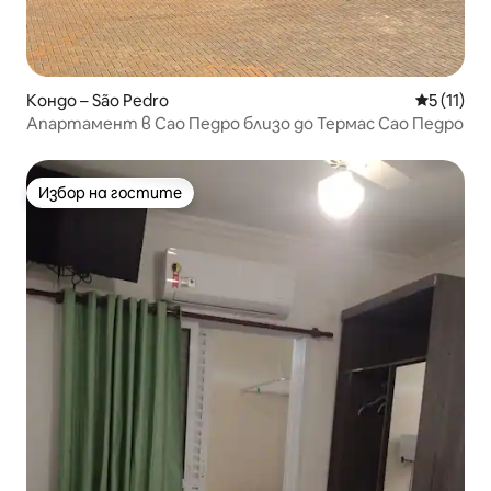
Кондо – São Pedro
Средна оц
5 (11)
Апартамент в Сао Педро близо до Термас Сао Педро
Избор на гостите
Избор на гостите