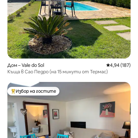
Дом – Vale do Sol
Средна оценка
4,94 (187)
Къща в Сао Педро (на 15 минути от Термас)
Избор на гостите
Най-популярен избор на гостите