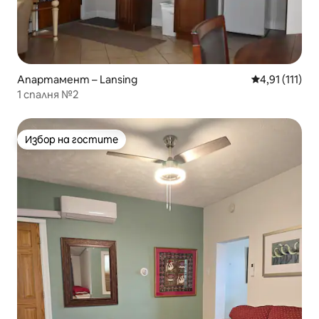
Апартамент – Lansing
Средна оценк
4,91 (111)
1 спалня №2
Избор на гостите
Избор на гостите