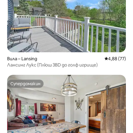
Вила – Lansing
Средна оценк
4,88 (77)
Лансинг Лукс (Плюш 3BD до голф игрище)
Супердомакин
Супердомакин