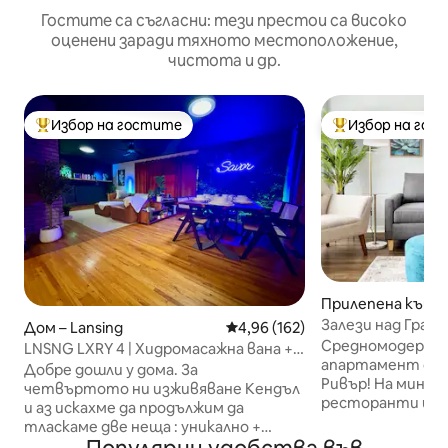
Гостите са съгласни: тези престои са високо
оценени заради тяхното местоположение,
чистота и др.
Избор на гостите
Избор на гос
Най-популярен избор на гостите
Най-популярен 
Прилепена къща 
Залези над Гранд
Дом – Lansing
Средна оценка: 4,96 от 5, 162
4,96 (162)
Средномодерен 
LNSNG LXRY 4 | Хидромасажна вана +
апартамент с из
атмосфера
Добре дошли у дома. За
Ривър! На минут
четвъртото ни изживяване Кендъл
ресторанти и це
и аз искахме да продължим да
Разходете се ил
тласкаме две неща : уникално +
протежение на 
уютно. Светлини, които могат да