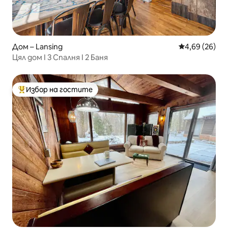
Дом – Lansing
Средна оценк
4,69 (26)
Цял дом I 3 Спалня I 2 Баня
Избор на гостите
Най-популярен избор на гостите