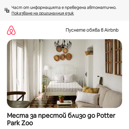
Пропускане
Част от информацията е преведена автоматично. 
към
Показване на оригиналния език
съдържанието
Пуснете обява в Airbnb
Места за престой близо до Potter
Park Zoo