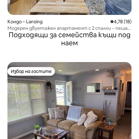
Кондо – Lansing
Средна оценк
4,78 (18)
Модерен двуетажен апартамент с 2 спални – пеша
Подходящи за семейства къщи под
до Капитолия и Юридическия факултет
наем
Избор на гостите
Избор на гостите