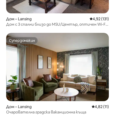
Дом – Lansing
Средна оценка
4,92 (131)
Дом с 3 спални близо до MSU/Център, оптичен Wi-Fi/
Много телевизионни канали!
Супердомакин
Супердомакин
Дом – Lansing
Средна оценк
4,82 (11)
Очарователна градска ваканционна къща