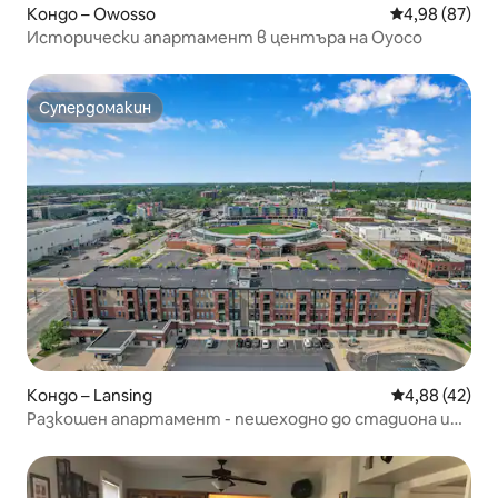
Кондо – Owosso
Средна оценк
4,98 (87)
Исторически апартамент в центъра на Оуосо
Супердомакин
Супердомакин
Кондо – Lansing
Средна оценк
4,88 (42)
Разкошен апартамент - пешеходно до стадиона и
центъра на Лансинг