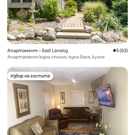
Апартамент – East Lansing
Средна оц
5 (63)
Апартамент/една спалня, една баня, кухня
Избор на гостите
Избор на гостите