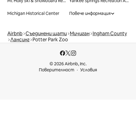
Mt Holly Ski & Snowboard Resort
Yankee Springs Recreation Area
Michigan Historical Center
Повече информация
Airbnb
Съединени щати
Мичиган
Ingham County
Лансинг
Potter Park Zoo
© 2026 Airbnb, Inc.
Поверителност
Условия