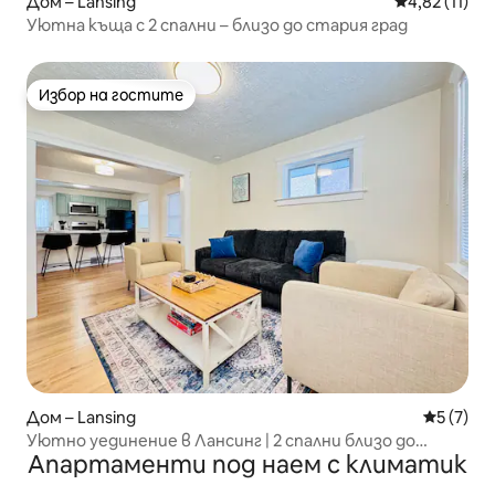
Дом – Lansing
Средна оценк
4,82 (11)
Уютна къща с 2 спални – близо до стария град
Избор на гостите
Избор на гостите
Дом – Lansing
Средна о
5 (7)
Уютно уединение в Лансинг | 2 спални близо до
Апартаменти под наем с климатик
Държавния университет на Мичиган и центъра