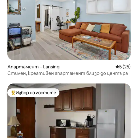
Апартамент – Lansing
Средна оц
5 (25)
Стилен, креативен апартамент близо до центъра
Избор на гостите
Най-популярен избор на гостите