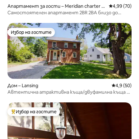
Апартамент за гости – Meridian charter T
Средна оценк
4,99 (70)
ownship
Самостоятелен апартамент 2BR 2BA близо до
стадиона на МСУ
Избор на гостите
Избор на гостите
Дом – Lansing
Средна оцен
4,9 (50)
Автентична атрактивна къща/двуфамилна къща 3
спални и 1 баня MSU
Избор на гостите
Най-популярен избор на гостите