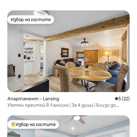
Избор на гостите
Избор на гостите
Апартамент – Lansing
Средна оц
5 (22)
Уютен престой в Лансинг | За 4 души | Близо до
Sparrow и центъра
Избор на гостите
Най-популярен избор на гостите