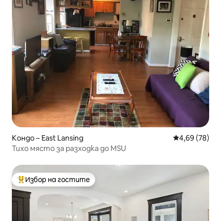
Кондо – East Lansing
Средна оценк
4,69 (78)
Тихо място за разходка до MSU
Избор на гостите
Най-популярен избор на гостите