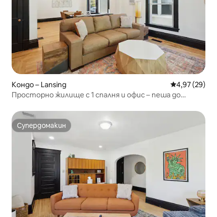
Кондо – Lansing
Средна оценк
4,97 (29)
Просторно жилище с 1 спалня и офис – пеша до
Капитолия и „Лоу“
Супердомакин
Супердомакин