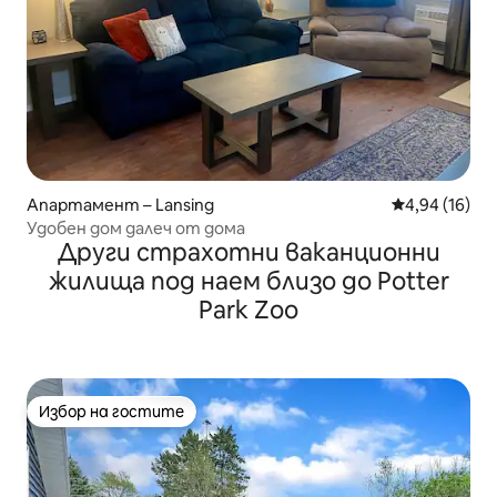
Апартамент – Lansing
Средна оценк
4,94 (16)
Удобен дом далеч от дома
Други страхотни ваканционни
жилища под наем близо до Potter
Park Zoo
Избор на гостите
Избор на гостите