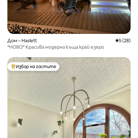
Дом – Haslett
Средна оц
5 (28)
*НОВО* Красива модерна къща край езеро
Избор на гостите
Най-популярен избор на гостите