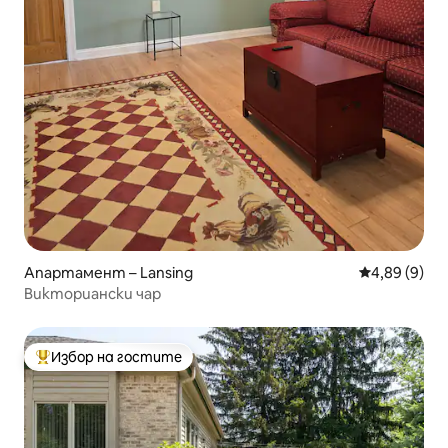
Апартамент – Lansing
Средна оцен
4,89 (9)
Викториански чар
Избор на гостите
Най-популярен избор на гостите