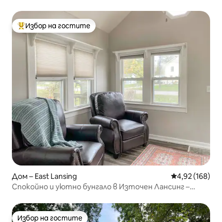
Избор на гостите
Най-популярен избор на гостите
Дом – East Lansing
Средна оценка
4,92 (168)
Спокойно и уютно бунгало в Източен Лансинг –
близо до MSU
Избор на гостите