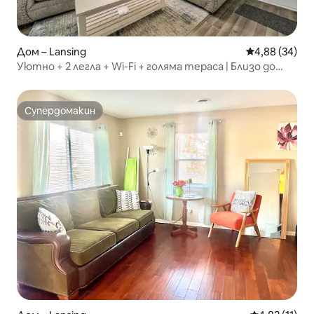
Дом – Lansing
Средна оценк
4,88 (34)
Уютно + 2 легла + Wi-Fi + голяма тераса | Близо до
Sparrow
Супердомакин
Супердомакин