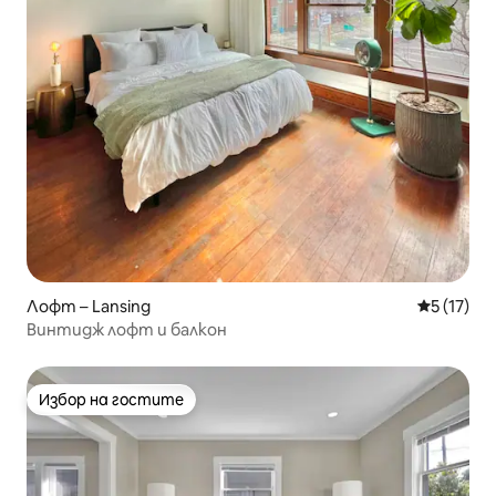
Лофт – Lansing
Средна оц
5 (17)
Винтидж лофт и балкон
Избор на гостите
Избор на гостите