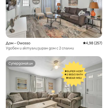
Дом – Owosso
Средна оценка
4,98 (257)
Удобен и актуализиран дом с 2 спални
Супердомакин
Супердомакин