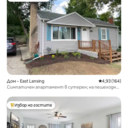
Избор на гостите
Дом – East Lansing
Средна оценка
4,93 (164)
Симпатичен апартамент в сутерен; на пешеходно
разстояние от MSU и Frandor
Избор на гостите
Най-популярен избор на гостите