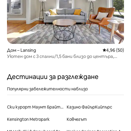
Дом – Lansing
Средна оценк
4,96 (50)
Уютен дом с 3 спални/1,5 бани близо до центъра,
MSU и Капитолия
Дестинации за разглеждане
Популярни забележителности наблизо
Ски курорт Маунт Брайтън
Казино ФайърКийпърс
Kensington Metropark
Ковчегът