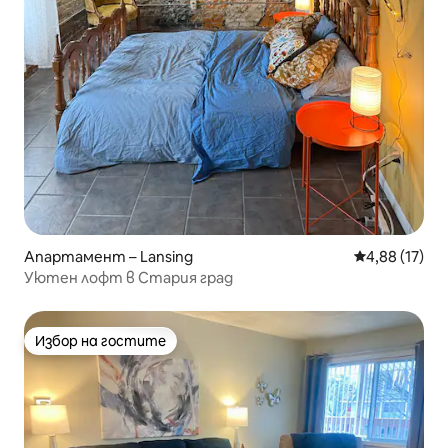
Апартамент – Lansing
Средна оценк
4,88 (17)
Уютен лофт в Стария град
Избор на гостите
Избор на гостите