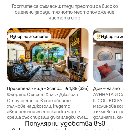
Гостите са съгласни: тези престои са високо
оценени заради тяхното местоположение,
чистота и др.
Избор на гостите
Избор на гос
Избор на гостите
Най-популярен 
Прилепена къща – Scandic
Средна оценка: 4,88 от 5, 336
4,88 (336)
Дом – Vaiano
ci
Флорънс Сънсет Хилс • Джоголи
ЛУННАТА И СЛЪН
Флоренция
Отпуснете се в спокойните
IL COLLE DI FAL
хълмове на Джоголи, където
маслинова горич
автентичният тоскански чар се
хълмове и с нев
среща със спиращи дъха гледки към
долината, камен
Популярни удобства във
Флоренция. Само на 15 минути от
забележително 
центъра на града и провинцията
няколко месеца, 