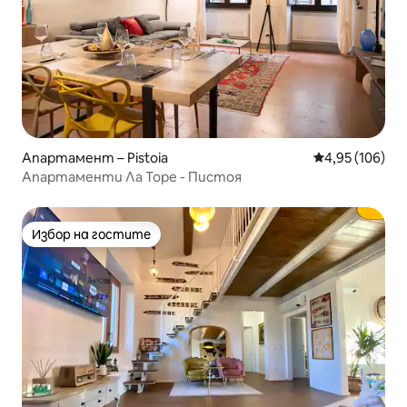
Апартамент – Pistoia
Средна оценка
4,95 (106)
Апартаменти Ла Торе - Пистоя
Избор на гостите
Избор на гостите