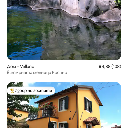
Дом – Vellano
Средна оценка
4,88 (108)
вятърната мелница Росино
Избор на гостите
Най-популярен избор на гостите