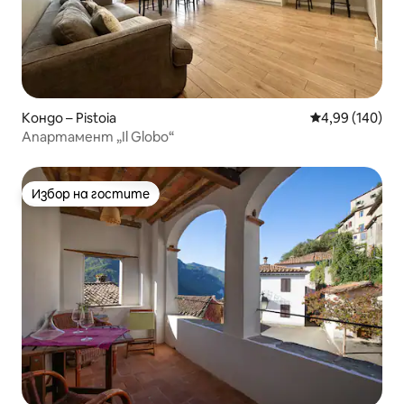
Кондо – Pistoia
Средна оценка
4,99 (140)
Апартамент „Il Globo“
Избор на гостите
Избор на гостите