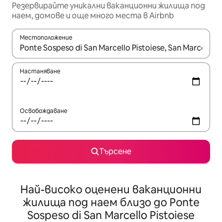
Резервирайте уникални ваканционни жилища под
наем, домове и още много места в Airbnb
Местоположение
Когато резултатите се покажат, използвайте клавишите 
Настаняване
Освобождаване
Търсене
Най-високо оценени ваканционни
жилища под наем близо до Ponte
Sospeso di San Marcello Pistoiese