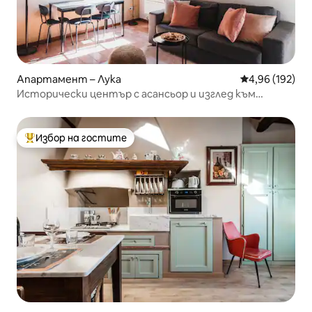
Апартамент – Лука
Средна оценка
4,96 (192)
Исторически център с асансьор и изглед към
градината
Избор на гостите
Най-популярен избор на гостите