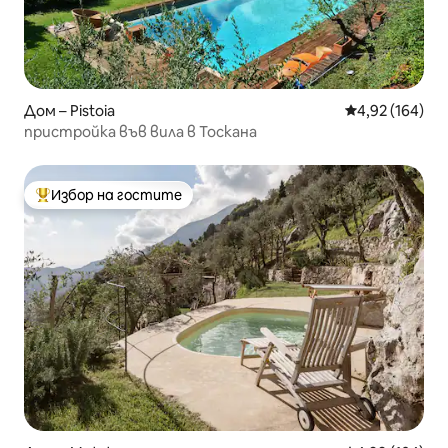
Дом – Pistoia
Средна оценка
4,92 (164)
пристройка във вила в Тоскана
Избор на гостите
Най-популярен избор на гостите