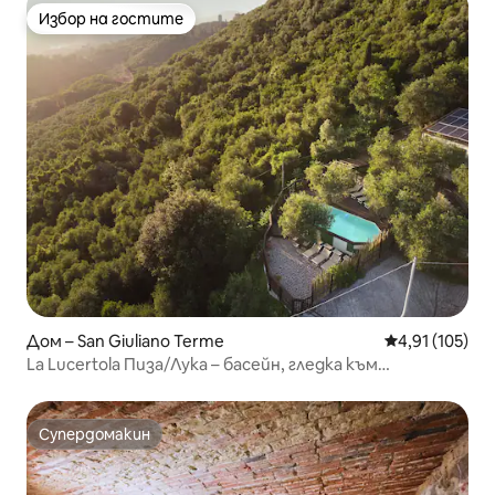
Избор на гостите
Избор на гостите
Дом – San Giuliano Terme
Средна оценка
4,91 (105)
La Lucertola Пиза/Лука – басейн, гледка към
Наклонената кула
Супердомакин
Супердомакин