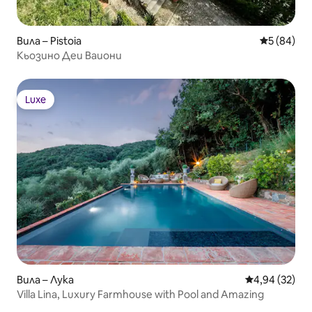
Вила – Pistoia
Средна оц
5 (84)
Кьозино Деи Ваиони
Luxe
Luxe
Вила – Лука
Средна оценк
4,94 (32)
Villa Lina, Luxury Farmhouse with Pool and Amazing