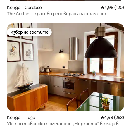
Кондо – Cardoso
Средна оценка
4,98 (120)
The Arches – красиво реновиран апартамент
Избор на гостите
Избор на гостите
Кондо – Пиза
Средна оценка
4,98 (253)
Уютно таванско помещение „Мерканти“ в къща в
кула