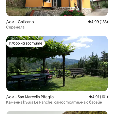
Дом – Gallicano
Средна оценка
4,99 (133)
Серенела
Избор на гостите
Избор на гостите
Дом – San Marcello Piteglio
Средна оценка
4,91 (101)
Каменна къща Le Panche, самостоятелна с басейн