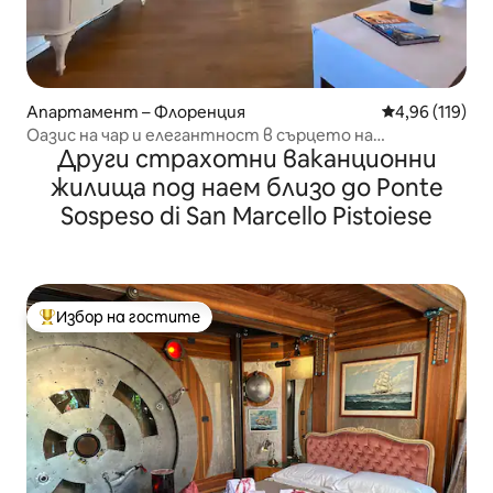
Апартамент – Флоренция
Средна оценка
4,96 (119)
Оазис на чар и елегантност в сърцето на
Други страхотни ваканционни
Флоренция
жилища под наем близо до Ponte
Sospeso di San Marcello Pistoiese
Избор на гостите
Най-популярен избор на гостите