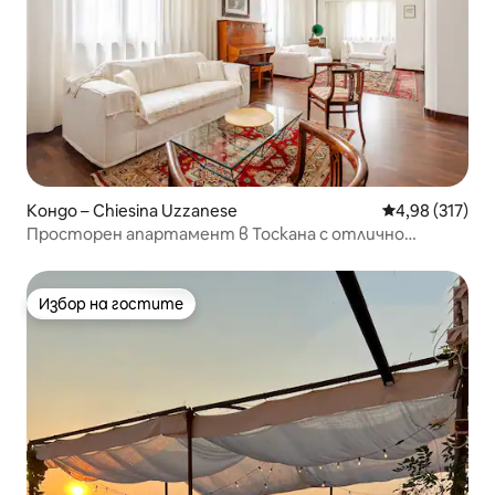
Кондо – Chiesina Uzzanese
Средна оценка
4,98 (317)
Просторен апартамент в Тоскана с отлично
местоположение
Избор на гостите
Избор на гостите