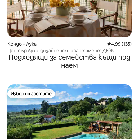
Кондо – Лука
Средна оценка
4,99 (135)
Център Лука: дизайнерски апартамент ДЮК
Подходящи за семейства къщи под
наем
Избор на гостите
Избор на гостите