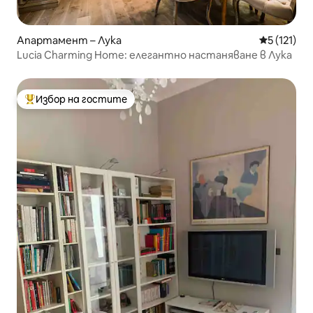
Апартамент – Лука
Средна оце
5 (121)
Lucia Charming Home: елегантно настаняване в Лука
Избор на гостите
Най-популярен избор на гостите