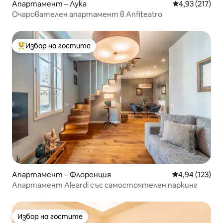
Апартамент – Лука
Средна оценка
4,93 (217)
Очарователен апартамент в Anfiteatro
Избор на гостите
Най-популярен избор на гостите
Апартамент – Флоренция
Средна оценка
4,94 (123)
Апартамент Aleardi със самостоятелен паркинг
Избор на гостите
Избор на гостите