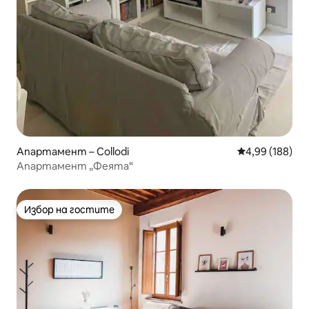
Апартамент – Collodi
Средна оценка
4,99 (188)
Апартамент „Феята“
Избор на гостите
Избор на гостите