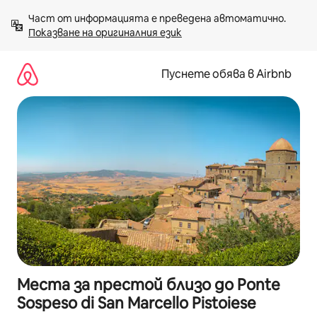
Пропускане
Част от информацията е преведена автоматично. 
към
Показване на оригиналния език
съдържанието
Пуснете обява в Airbnb
Места за престой близо до Ponte
Sospeso di San Marcello Pistoiese