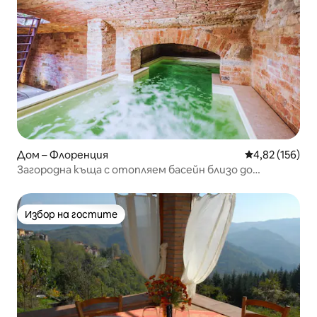
Дом – Флоренция
Средна оценка
4,82 (156)
Загородна къща с отопляем басейн близо до
центъра на града
Избор на гостите
Избор на гостите