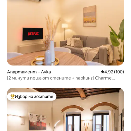
Апартамент – Лука
Средна оценка
4,92 (100)
[2 минути пеша от стените + паркинг] Charme
House
Избор на гостите
Най-популярен избор на гостите