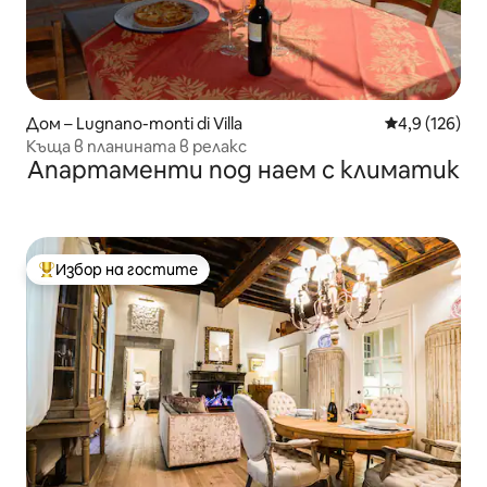
Дом – Lugnano-monti di Villa
Средна оценк
4,9 (126)
Къща в планината в релакс
Апартаменти под наем с климатик
Избор на гостите
Най-популярен избор на гостите