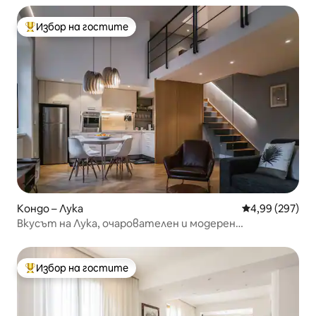
Избор на гостите
Най-популярен избор на гостите
Кондо – Лука
Средна оценка
4,99 (297)
Вкусът на Лука, очарователен и модерен
апартамент
Избор на гостите
Най-популярен избор на гостите