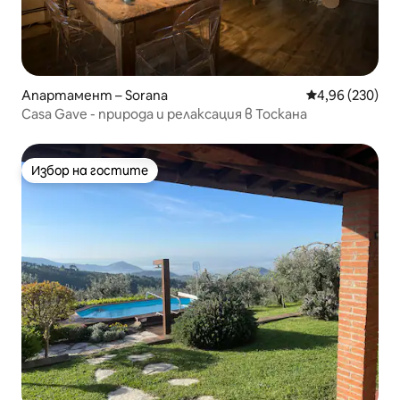
Апартамент – Sorana
Средна оценка
4,96 (230)
Casa Gave - природа и релаксация в Тоскана
Избор на гостите
Избор на гостите