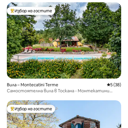
Избор на гостите
Най-популярен избор на гостите
Вила – Montecatini Terme
Средна оц
5 (38)
Самостоятелна вила в Тоскана - Монтекатини
Терме
Избор на гостите
Най-популярен избор на гостите