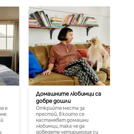
Домашните любимци са
добре дошли
а е
Открийте места за
не.
престой, в които се
ай
настаняват домашни
любимци, така че да
и
доведете четириногия си