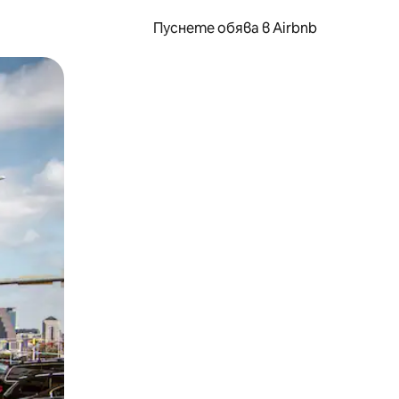
Пуснете обява в Airbnb
окосване или плъзгане.