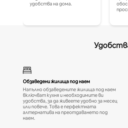
удобства на дома.
обос
прос
Удобства
Обзаведени жилища под наем
Напълно обзаведените жилища под наем
включват кухня и необходимите ви
удобства, за да живеете удобно за месец
или повече. Това е перфектната
алтернатива на преотдаването под
наем.