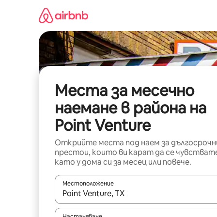
Пропускане
към
съдържанието
Места за месечно
наемане в района на
Point Venture
Открийте места под наем за дългосрочн
престои, които ви карат да се чувстват
като у дома си за месец или повече.
Местоположение
Когато резултатите се покажат, използвайт
Настаняване