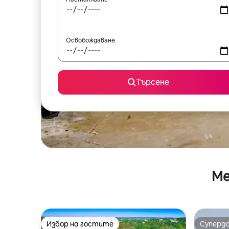
Освобождаване
Търсене
Ме
Избор на гостите
Суперд
Избор на гостите
Суперд