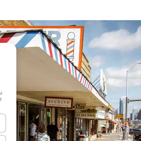
и
е
е клавишите със стрелки нагоре и надолу или навигирайте с д