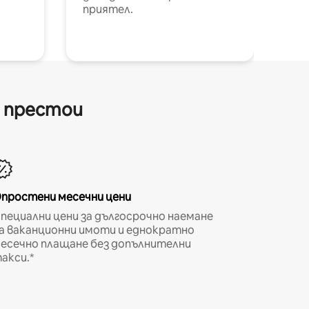
приятел.
и престои
простени месечни цени
пециални цени за дългосрочно наемане
а ваканционни имоти и еднократно
есечно плащане без допълнителни
акси.*