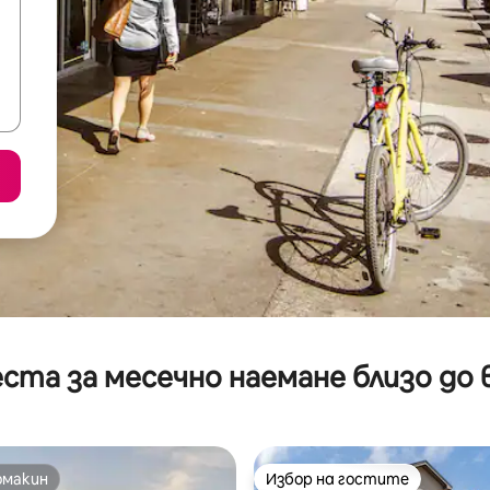
ста за месечно наемане близо до 
омакин
Избор на гостите
омакин
Избор на гостите