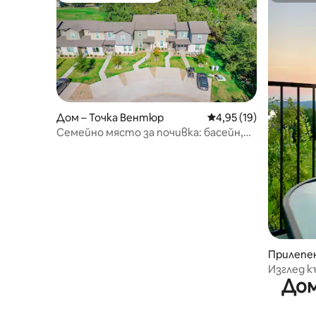
Дом – Точка Вентюр
Средна оценка: 4,95 
4,95 (19)
Семейно място за почивка: басейн,
достъп до езеро, голф, ресторант
Прилепен
ентюр
Изглед к
Дом
игрище –