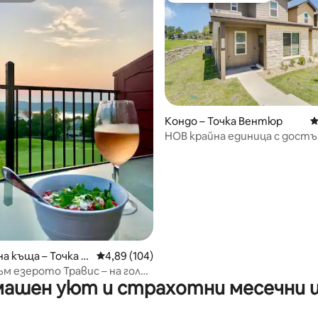
от 5, 19 отзива
Кондо – Точка Вентюр
С
НОВ крайна единица с достъ
езеро на голф игрище.
а къща – Точка В
Средна оценка: 4,89 от 5, 104 отзива
4,89 (104)
ъм езерото Травис – на голф
ашен уют и страхотни месечни 
 6 спални места