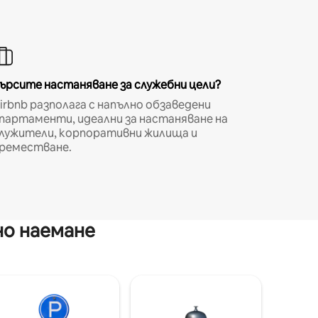
ърсите настаняване за служебни цели?
irbnb разполага с напълно обзаведени
партаменти, идеални за настаняване на
лужители, корпоративни жилища и
реместване.
но наемане