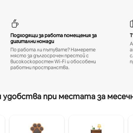
Подходящи за работа помещения за
Т
дигитални номади
A
По работа ли пътувате? Намерете
а
място за дългосрочен престой с
с
високоскоростен Wi-Fi и обособени
п
работни пространства.
 удобства при местата за месеч