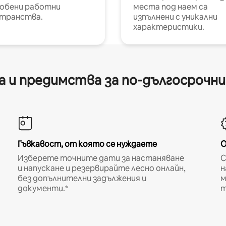
обени работни
места под наем са
транства.
изпълнени с уникални
характеристики.
 и предимства за по-дългосрочн
Гъвкавост, от която се нуждаете
О
Изберете точните дати за настаняване
С
и напускане и резервирайте лесно онлайн,
н
без допълнителни задължения и
м
документи.*
т