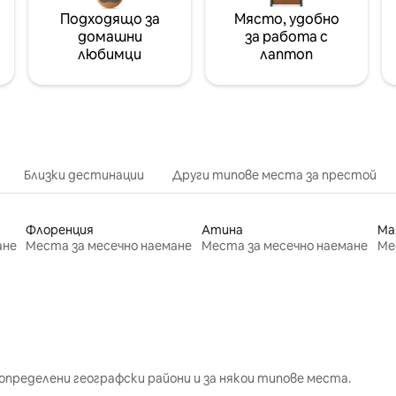
Подходящо за
Място, удобно
домашни
за работа с
любимци
лаптоп
Близки дестинации
Други типове места за престой
Флоренция
Атина
Ма
ане
Места за месечно наемане
Места за месечно наемане
Ме
определени географски райони и за някои типове места.