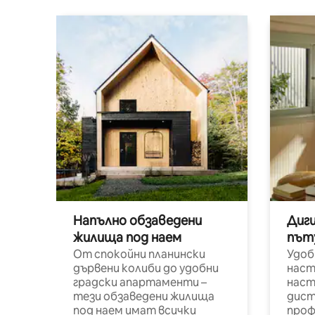
Напълно обзаведени
Диг
жилища под наем
път
От спокойни планински
Удоб
дървени колиби до удобни
наст
градски апартаменти –
наст
тези обзаведени жилища
дист
под наем имат всички
проф