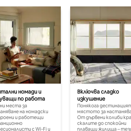
итални номади и
Включва сладко
уващи по работа
изкушение
ни места за
Понякога дестинацият
аняване на номадски
мястото за настанява
роени и работещи
От дървени колиби кр
анционно
скалите до спокойни
есионалисти с Wi-Fi и
плаващи жилища – тез