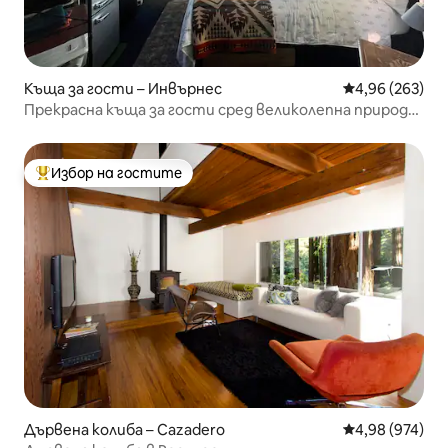
Къща за гости – Инвърнес
Средна оценка
4,96 (263)
Прекрасна къща за гости сред великолепна природа.
(БЛОК Б)
Избор на гостите
Най-популярен избор на гостите
Дървена колиба – Cazadero
Средна оценка
4,98 (974)