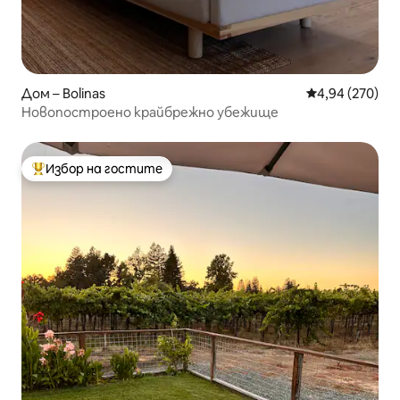
Дом – Bolinas
Средна оценка
4,94 (270)
Новопостроено крайбрежно убежище
Избор на гостите
Най-популярен избор на гостите