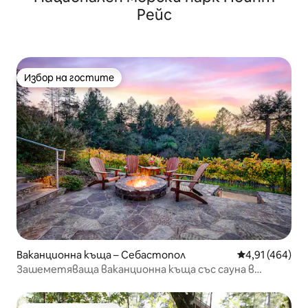
Рейс
Избор на гостите
Избор на гостите
Ваканционна къща – Себастопол
Средна оценка
4,91 (464)
Зашеметяваща ваканционна къща със сауна в
частна лозя