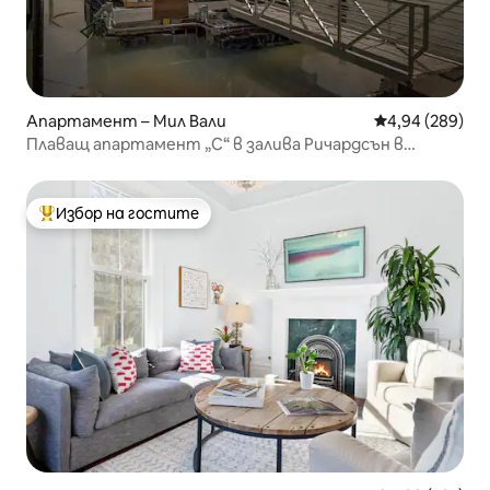
Апартамент – Мил Вали
Средна оценка
4,94 (289)
Плаващ апартамент „C“ в залива Ричардсън в
Саусалито
Избор на гостите
Най-популярен избор на гостите