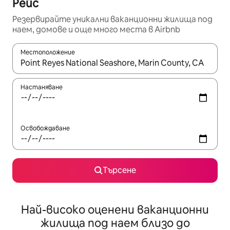
Рейс
Резервирайте уникални ваканционни жилища под
наем, домове и още много места в Airbnb
Местоположение
Когато резултатите се покажат, използвайте клавишите 
Настаняване
Освобождаване
Търсене
Най-високо оценени ваканционни
жилища под наем близо до