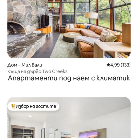
Дом – Мил Вали
Средна оценка
4,99 (133)
Къща на дърво Two Creeks
Апартаменти под наем с климатик
Избор на гостите
Най-популярен избор на гостите