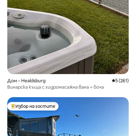
Дом – Healdsburg
Средна оце
5 (261)
Винарска къща с хидромасажна вана + боча
Избор на гостите
Най-популярен избор на гостите