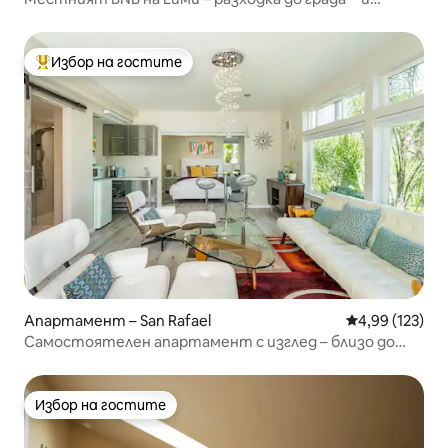
хидромасажна вана!**
Избор на гостите
Най-популярен избор на гостите
Апартамент – San Rafael
Средна оценка
4,99 (123)
Самостоятелен апартамент с изглед – близо до
Сан Франциско и винарския регион
Избор на гостите
Избор на гостите