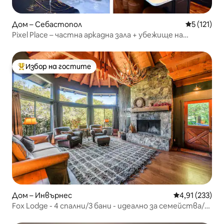
Дом – Себастопол
Средна оце
5 (121)
Pixel Place – частна аркадна зала + убежище на
открито
Избор на гостите
Най-популярен избор на гостите
Дом – Инвърнес
Средна оценка
4,91 (233)
Fox Lodge - 4 спални/3 бани - идеално за семейства/
групи