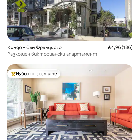
Кондо – Сан Франциско
Средна оценка
4,96 (186)
Разкошен викториански апартамент
Избор на гостите
Най-популярен избор на гостите