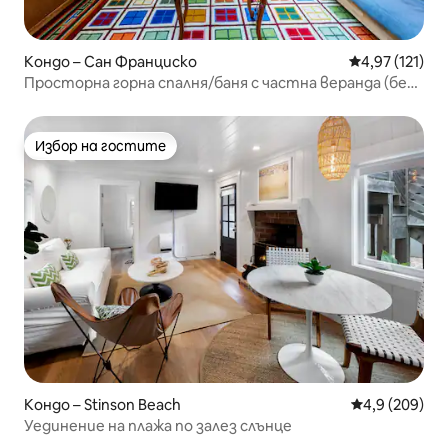
Кондо – Сан Франциско
Средна оценка
4,97 (121)
Просторна горна спалня/баня с частна веранда (без
такса за почистване)
Избор на гостите
Избор на гостите
Кондо – Stinson Beach
Средна оценк
4,9 (209)
Уединение на плажа по залез слънце