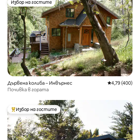
Избор на гостите
Избор на гостите
Дървена колиба – Инвърнес
Средна оценка
4,79 (400)
Почивка в гората
Избор на гостите
Най-популярен избор на гостите