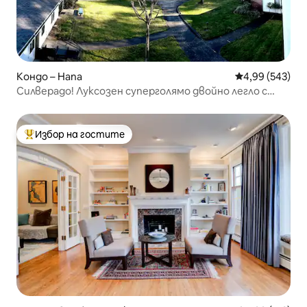
Кондо – Напа
Средна оценка
4,99 (543)
Силверадо! Луксозен суперголямо двойно легло с
балкон с изглед към планината
Избор на гостите
Най-популярен избор на гостите