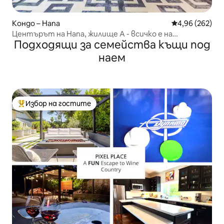
Кондо – Напа
Средна оценка
4,96 (262)
Центърът на Напа, жилище А - всичко е на
Подходящи за семейства къщи под
пешеходно разстояние
наем
Избор на гостите
Най-популярен избор на гостите