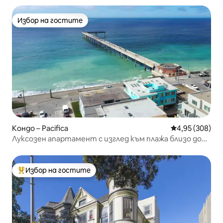
Избор на гостите
Избор на гостите
Кондо – Pacifica
Средна оценка
4,95 (308)
Луксозен апартамент с изглед към плажа близо до
Сан Франциско (Blue Wave 1)
Избор на гостите
Най-популярен избор на гостите