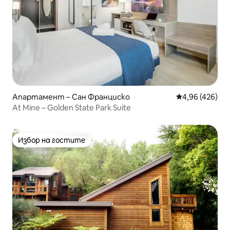
Апартамент – Сан Франциско
Средна оценка
4,96 (426)
At Mine – Golden State Park Suite
Избор на гостите
Избор на гостите