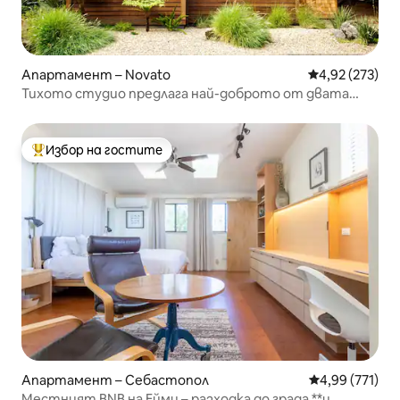
Апартамент – Novato
Средна оценка
4,92 (273)
Тихото студио предлага най-доброто от двата
свята: Сан Франциско и Напа
Избор на гостите
Най-популярен избор на гостите
Апартамент – Себастопол
Средна оценка
4,99 (771)
Местният BNB на Ейми – разходка до града **и