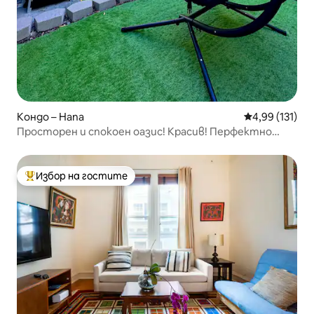
Кондо – Напа
Средна оценка
4,99 (131)
Просторен и спокоен оазис! Красив! Перфектно
разположен!
Избор на гостите
Най-популярен избор на гостите