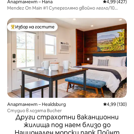
Апартамент – Напа
Средна оценка
4,99 (427)
Mendez On Main #1 Суперголямо двойно легло/10
минути пеша до центъра
Избор на гостите
Най-популярен избор на гостите
Апартамент – Healdsburg
Средна оценка
4,99 (130)
Студио в лозята Bucher
Други страхотни ваканционни
жилища под наем близо до
Национален морски парк Пойнт