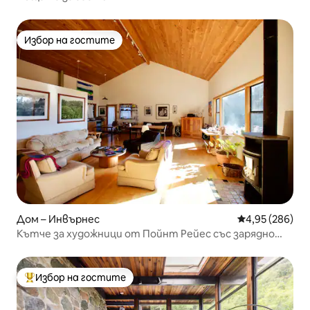
Избор на гостите
Избор на гостите
Дом – Инвърнес
Средна оценка
4,95 (286)
Кътче за художници от Пойнт Рейес със зарядно
устройство от ниво 2
Избор на гостите
Най-популярен избор на гостите