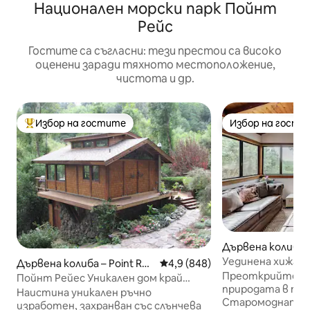
Национален морски парк Пойнт
Рейс
Гостите са съгласни: тези престои са високо
оценени заради тяхното местоположение,
чистота и др.
Избор на гостите
Избор на гости
Най-популярен избор на гостите
Избор на гости
Дървена колиба 
ес
Уединена хижа, 
Дървена колиба – Point Rey
Средна оценка: 4,9 от 5, 848
4,9 (848)
дърветата
Преоткрийте р
es Station
Пойнт Рейес Уникален дом край
природата в таз
Крийксайд с хидромасажна вана
Наистина уникален ръчно
Старомодната 
изработен, захранван със слънчева