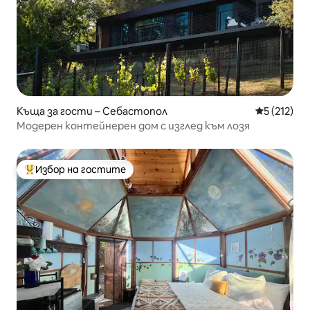
Къща за гости – Себастопол
Средна оце
5 (212)
Модерен контейнерен дом с изглед към лозя
Избор на гостите
Най-популярен избор на гостите