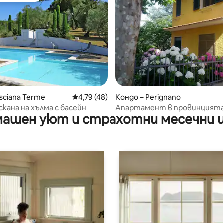
 от 5, 3 отзива
asciana Terme
Средна оценка: 4,79 от 5, 48 отзива
4,79 (48)
Кондо – Perignano
скана на хълма с басейн
Апартамент в провинцията
ашен уют и страхотни месечни 
близо до морето