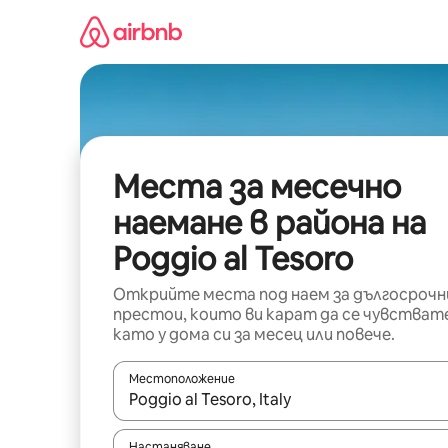
Пропускане
към
съдържанието
Места за месечно
наемане в района на
Poggio al Tesoro
Открийте места под наем за дългосрочн
престои, които ви карат да се чувстват
като у дома си за месец или повече.
Местоположение
Когато резултатите се покажат, използвайт
Настаняване