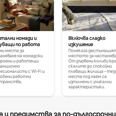
итални номади и
Включва сладко
уващи по работа
изкушение
ни места за
Понякога дестинацият
аняване на номадски
мястото за настанява
роени и работещи
От дървени колиби кр
анционно
скалите до спокойни
есионалисти с Wi-Fi и
плаващи жилища – тез
обени работни
места под наем са
транства.
изпълнени с уникални
характеристики.
 и предимства за по-дългосрочн