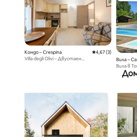
Кондо – Crespina
Средна оценка: 4,67
4,67 (3)
Villa degli Olivi – Двустаен
Вила – C
апартамент Classic
Вила в То
Дом