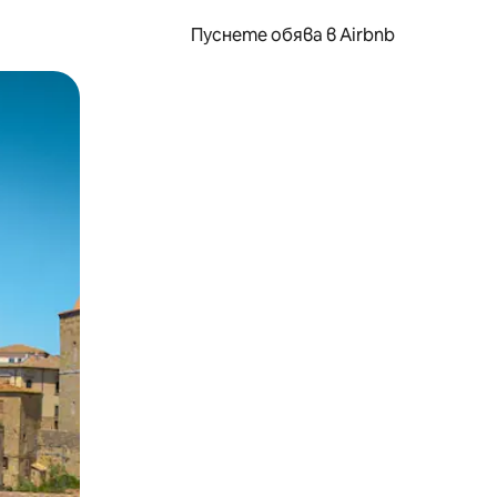
Пуснете обява в Airbnb
окосване или плъзгане.