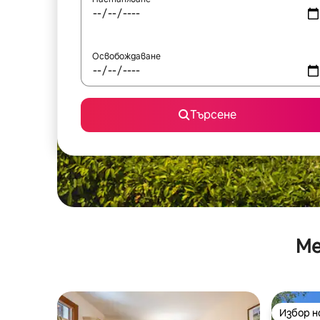
Освобождаване
Търсене
Ме
Избор 
Избор 