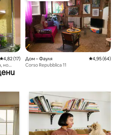
Средна оценка: 4,82 от 5, 17 отзива
4,82 (17)
Дом – Фауля
Средна оценка: 4,95
4,95 (64)
, но
Corso Repubblica 11
цени