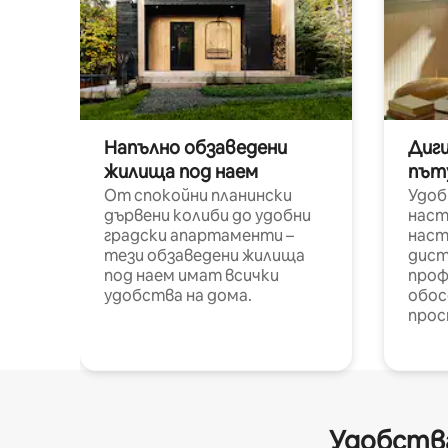
Напълно обзаведени
Диг
жилища под наем
път
От спокойни планински
Удоб
дървени колиби до удобни
наст
градски апартаменти –
наст
тези обзаведени жилища
дист
под наем имат всички
проф
удобства на дома.
обос
прос
Удобства