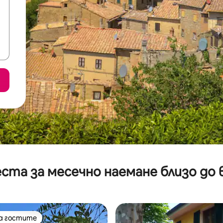
ста за месечно наемане близо до 
на гостите
на гостите