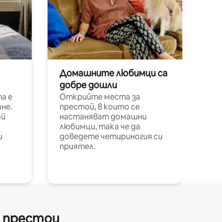
Домашните любимци са
добре дошли
а е
Открийте места за
не.
престой, в които се
ай
настаняват домашни
любимци, така че да
и
доведете четириногия си
приятел.
и престои