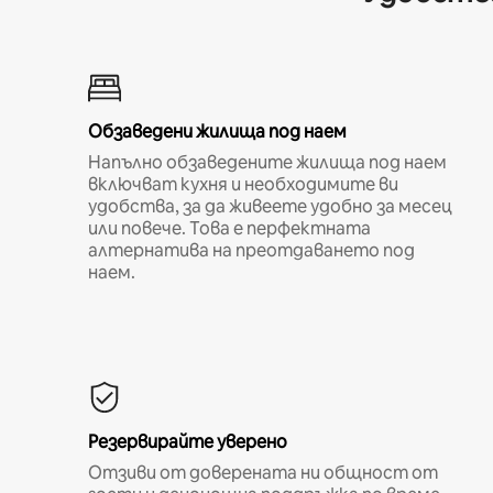
Обзаведени жилища под наем
Напълно обзаведените жилища под наем
включват кухня и необходимите ви
удобства, за да живеете удобно за месец
или повече. Това е перфектната
алтернатива на преотдаването под
наем.
Резервирайте уверено
Отзиви от доверената ни общност от