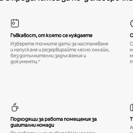
Гъвкавост, от която се нуждаете
О
Изберете точните дати за настаняване
С
и напускане и резервирайте лесно онлайн,
н
без допълнителни задължения и
м
документи.*
т
Подходящи за работа помещения за
Т
дигитални номади
A