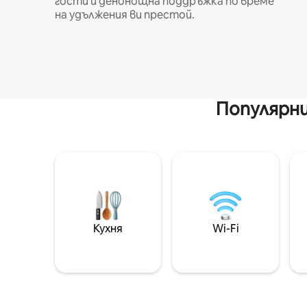
гости и денонощна поддръжка по време
на удължения ви престой.
Популярни
Кухня
Wi-Fi