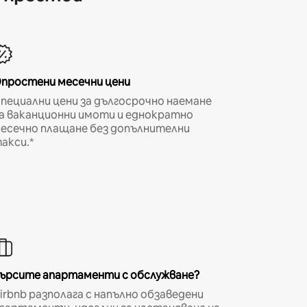
простени месечни цени
пециални цени за дългосрочно наемане
а ваканционни имоти и еднократно
есечно плащане без допълнителни
акси.*
ърсите апартаменти с обслужване?
irbnb разполага с напълно обзаведени