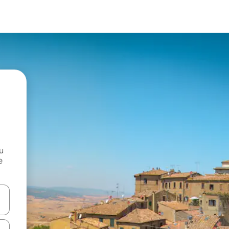
и
е
е клавишите със стрелки нагоре и надолу или навигирайте с д