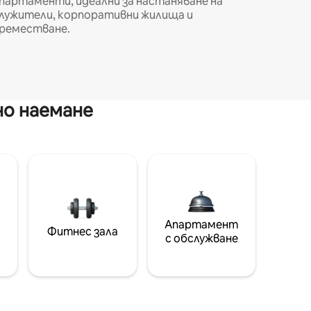
партаменти, идеални за настаняване на
лужители, корпоративни жилища и
реместване.
но наемане
Апартамент
Фитнес зала
с обслужване