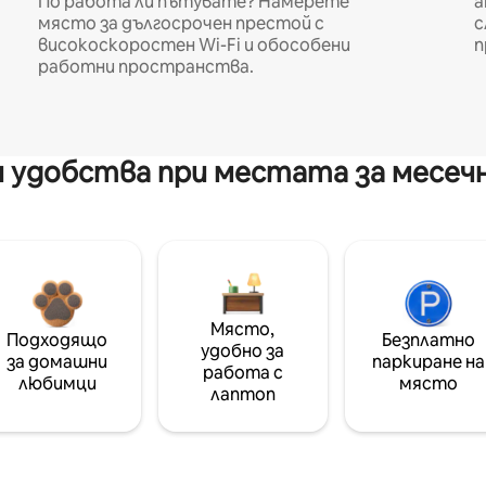
По работа ли пътувате? Намерете
а
място за дългосрочен престой с
с
високоскоростен Wi-Fi и обособени
п
работни пространства.
 удобства при местата за месеч
Място,
Подходящо
Безплатно
удобно за
за домашни
паркиране на
работа с
любимци
място
лаптоп