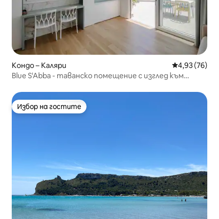
Кондо – Каляри
Средна оценк
4,93 (76)
Blue S'Abba - таванско помещение с изглед към
морето
Избор на гостите
Избор на гостите