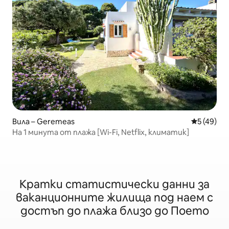
Вила – Geremeas
Средна оц
5 (49)
На 1 минута от плажа [Wi-Fi, Netflix, климатик]
Кратки статистически данни за
ваканционните жилища под наем с
достъп до плажа близо до Поето