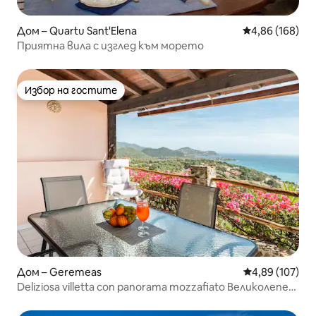
Дом – Quartu Sant'Elena
Средна оценка
4,86 (168)
Приятна вила с изглед към морето
Избор на гостите
Избор на гостите
Дом – Geremeas
Средна оценка
4,89 (107)
Deliziosa villetta con panorama mozzafiato Великолепен
ваканционен дом със спираща дъха гледка