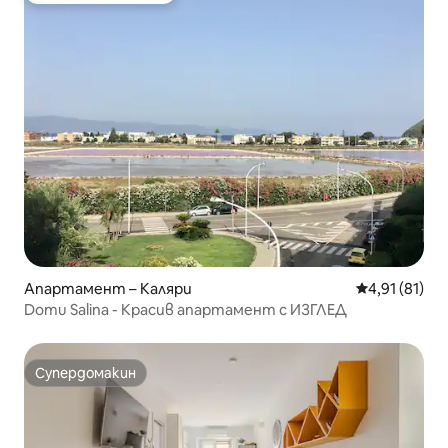
Апартамент – Каляри
Средна оценк
4,91 (81)
Domu Salina - Красив апартамент с ИЗГЛЕД
Супердомакин
Супердомакин