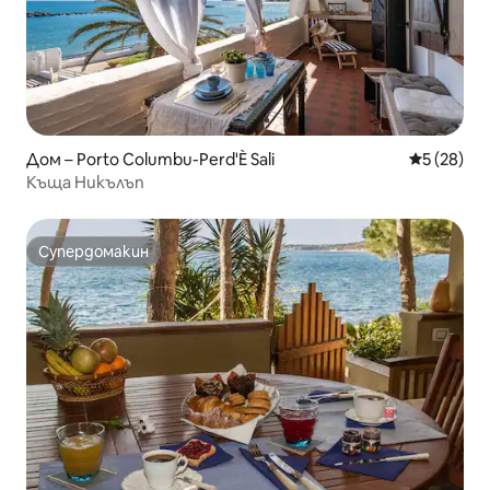
Дом – Porto Columbu-Perd'È Sali
Средна оц
5 (28)
Къща Никълъп
Супердомакин
Супердомакин