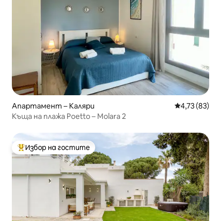
Апартамент – Каляри
Средна оценк
4,73 (83)
Къща на плажа Poetto – Molara 2
Избор на гостите
Най-популярен избор на гостите