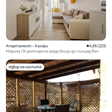
Апартамент – Каляри
Средна оценка
4,85 (223)
Марина / В центъра на града близо до площад Йен
Избор на гостите
Избор на гостите