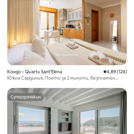
Кондо – Quartu Sant'Elena
Средна оценка
4,89 (124)
Южна Сардиния, Поето за 2 минути, безплатен
паркинг
Супердомакин
Супердомакин