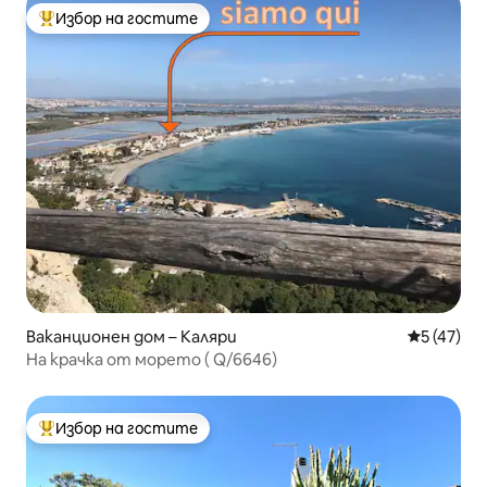
Избор на гостите
Най-популярен избор на гостите
Ваканционен дом – Каляри
Средна оц
5 (47)
На крачка от морето ( Q/6646)
Избор на гостите
Най-популярен избор на гостите