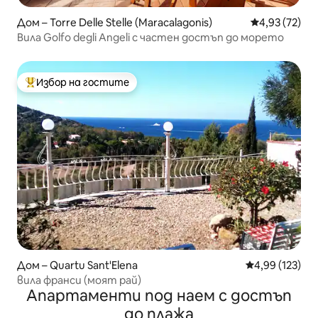
Дом – Torre Delle Stelle (Maracalagonis)
Средна оценк
4,93 (72)
Вила Golfo degli Angeli с частен достъп до морето
Избор на гостите
Най-популярен избор на гостите
Дом – Quartu Sant'Elena
Средна оценка
4,99 (123)
вила франси (моят рай)
Апартаменти под наем с достъп
до плажа