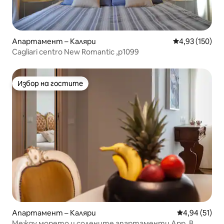
Апартамент – Каляри
Средна оценка
4,93 (150)
Cagliari centro New Romantic ,p1099
Избор на гостите
Избор на гостите
Апартамент – Каляри
Средна оценк
4,94 (51)
Между морето и солените апартаменти App. B