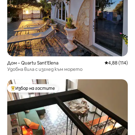
Дом – Quartu Sant'Elena
Средна оценка
4,88 (114)
Удобна вила с изглед към морето
Избор на гостите
Най-популярен избор на гостите