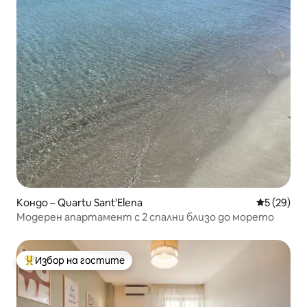
Кондо – Quartu Sant'Elena
Средна оц
5 (29)
Модерен апартамент с 2 спални близо до морето
Избор на гостите
Най-популярен избор на гостите