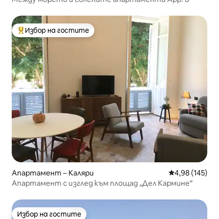
Избор на гостите
Най-популярен избор на гостите
Апартамент – Каляри
Средна оценка
4,98 (145)
Апартамент с изглед към площад „Дел Кармине“
Избор на гостите
Избор на гостите