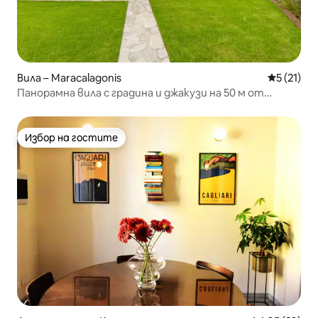
Вила – Maracalagonis
Средна оц
5 (21)
Панорамна вила с градина и джакузи на 50 м от
морето
Избор на гостите
Избор на гостите