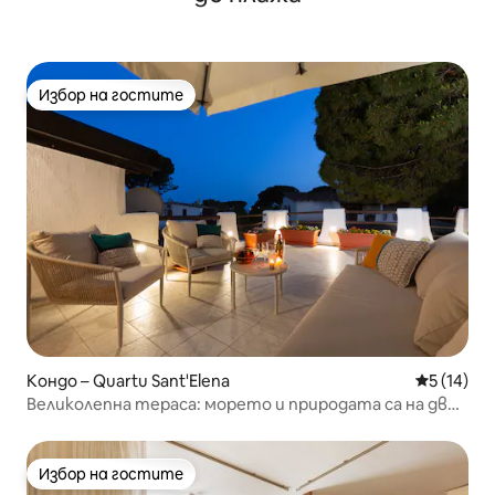
Избор на гостите
Избор на гостите
Кондо – Quartu Sant'Elena
Средна оц
5 (14)
Великолепна тераса: морето и природата са на две
крачки
Избор на гостите
Избор на гостите