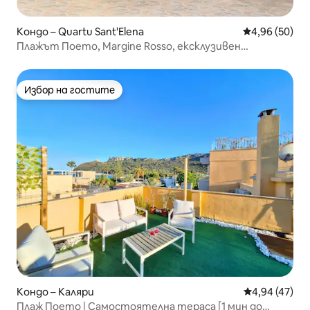
Кондо – Quartu Sant'Elena
Средна оценк
4,96 (50)
Плажът Поето, Margine Rosso, ексклузивен
апартамент
Избор на гостите
Избор на гостите
Кондо – Каляри
Средна оценк
4,94 (47)
Плаж Поето | Самостоятелна тераса [1 мин до