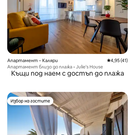
Апартамент – Каляри
Средна оценк
4,95 (41)
Апартамент близо до плажа • Julie's House
Къщи под наем с достъп до плажа
Избор на гостите
Избор на гостите