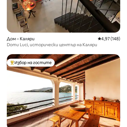
Дом – Каляри
Средна оценка
4,97 (148)
Domu Luci, исторически център на Каляри
Избор на гостите
Най-популярен избор на гостите