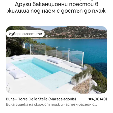
Други ваканционни престои в
морето]
жилища под наем с достъп до плаж
Избор на гостите
Избор на гостите
Вила – Torre Delle Stelle (Maracalagonis)
Средна оценк
4,98 (40)
Вила Бианка на скалист плаж и частен басейн с
подгряване