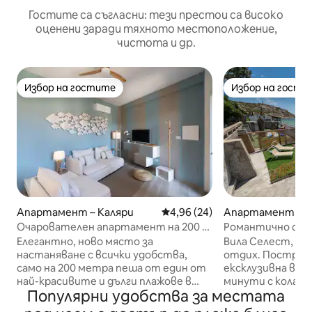
Гостите са съгласни: тези престои са високо
оценени заради тяхното местоположение,
чистота и др.
Избор на гостите
Избор на гости
Избор на гостите
Избор на гости
Апартамент – Каляри
Средна оценка: 4,96 от 5, 24
4,96 (24)
Апартамент за 
аляри
Очарователен апартамент на 200 м
Романтично студи
от плажа Поето в Каляри
Sardinia
Елегантно, ново място за
Вила Селест, уе
настаняване с всички удобства,
отдих. Построена
само на 200 метра пеша от един от
ексклузивна вила
най-красивите и дълги плажове в
минути с кола о
Популярни удобства за местата
Каляри – Поето. Очакваме ви, за да
Той е много уеди
ви поглезим и да направим вашата
директен достъп