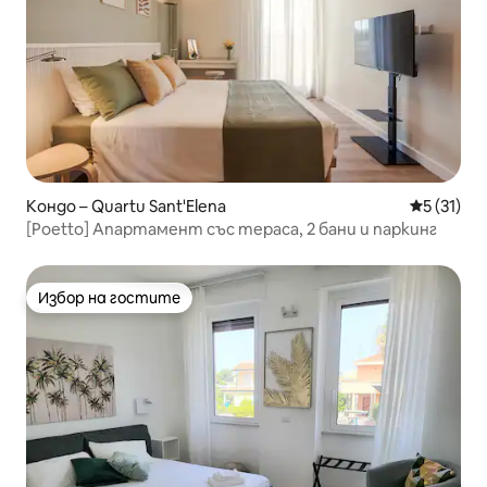
Кондо – Quartu Sant'Elena
Средна оц
5 (31)
[Poetto] Апартамент със тераса, 2 бани и паркинг
Избор на гостите
Избор на гостите