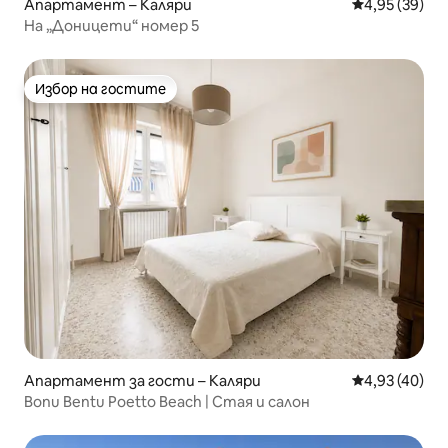
Апартамент – Каляри
Средна оценк
4,95 (39)
На „Доницети“ номер 5
Избор на гостите
Избор на гостите
Апартамент за гости – Каляри
Средна оценк
4,93 (40)
Bonu Bentu Poetto Beach | Стая и салон