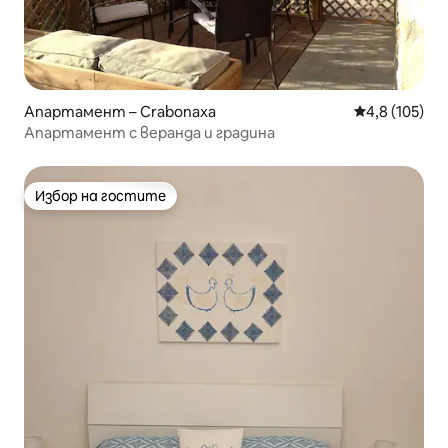
Апартамент – Crabonaxa
Средна оценк
4,8 (105)
Апартамент с веранда и градина
Избор на гостите
Избор на гостите