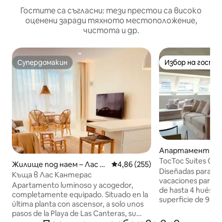
Гостите са съгласни: тези престои са високо
оценени заради тяхното местоположение,
чистота и др.
Супердомакин
Избор на гости
Супердомакин
Избор на гости
Апартамент с о
не – Лас Палмас д
TocToc Suites Ol
Жилище под наем – Лас П
Средна оценка: 4,86 от 5, 255
4,86 (255)
анария
с 2 спални...
Diseñadas para of
алмас де Гран Канария
Къща в Лас Кантерас
vacaciones para r
Apartamento luminoso y acogedor,
de hasta 4 huéspe
completamente equipado. Situado en la
superficie de 94m
última planta con ascensor, a solo unos
dormitorios con c
pasos de la Playa de Las Canteras, su
cama doble y con