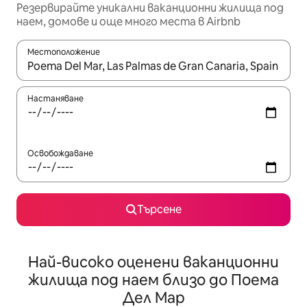
Резервирайте уникални ваканционни жилища под
наем, домове и още много места в Airbnb
Местоположение
Когато резултатите се покажат, използвайте клавишите 
Настаняване
Освобождаване
Търсене
Най-високо оценени ваканционни
жилища под наем близо до Поема
Дел Мар