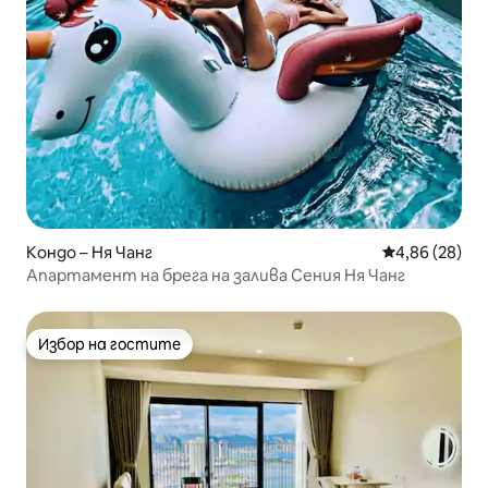
Кондо – Ня Чанг
Средна оценк
4,86 (28)
Апартамент на брега на залива Сения Ня Чанг
Избор на гостите
Избор на гостите