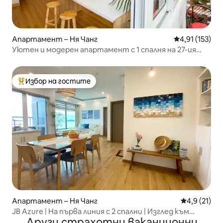
Апартамент – Ня Чанг
Средна оценка
4,91 (153)
Уютен и модерен апартамент с 1 спалня на 27-ия
етаж
Избор на гостите
Най-популярен избор на гостите
Апартамент – Ня Чанг
Средна оцен
4,9 (21)
JB Azure | На първа линия с 2 спални | Изглед към
Други страхотни ваканционни
океана от ВСИЧКИ стаи