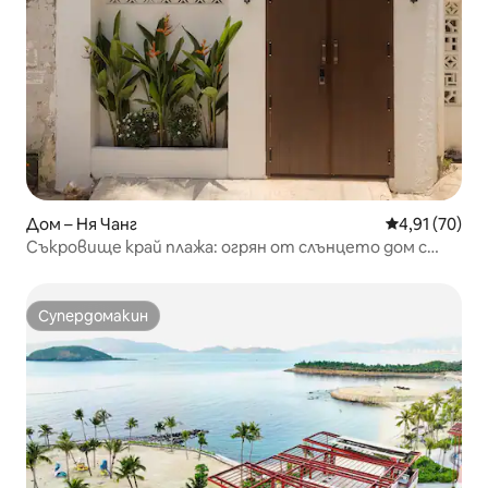
Дом – Ня Чанг
Средна оценк
4,91 (70)
Съкровище край плажа: огрян от слънцето дом с
градина
Супердомакин
Супердомакин