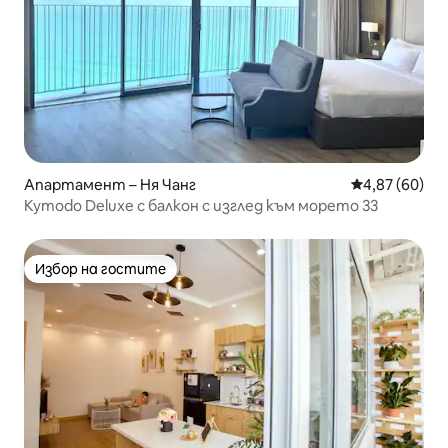
Апартамент – Ня Чанг
Средна оценк
4,87 (60)
Kymodo Deluxe с балкон с изглед към морето 33
Избор на гостите
Избор на гостите