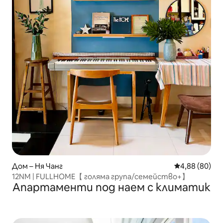
Дом – Ня Чанг
Средна оценк
4,88 (80)
12NM | FULLHOME【 голяма група/семейство+】
Апартаменти под наем с климатик