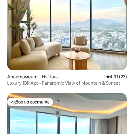
Апартамент – Ня Чанг
Средна оценк
4,91 (23)
Luxury 1BR Apt - Panaromic View of Mountain & Sunset
Избор на гостите
Избор на гостите