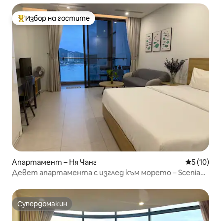
Избор на гостите
Най-популярен избор на гостите
Апартамент – Ня Чанг
Средна оц
5 (10)
Девет апартамента с изглед към морето – Scenia
Bay, Ня Чанг
Супердомакин
Супердомакин