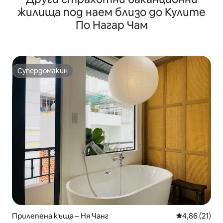
жилища под наем близо до Кулите
По Нагар Чам
Супердомакин
Супердомакин
Прилепена къща – Ня Чанг
Средна оценк
4,86 (21)