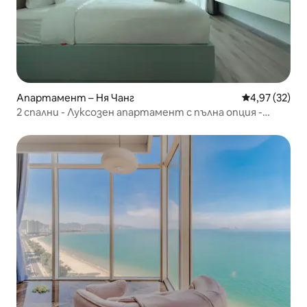
Апартамент – Ня Чанг
Средна оценк
4,97 (32)
2 спални - Луксозен апартамент с пълна опция -
Изглед към океана - Марина