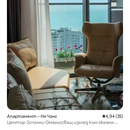
Апартамент – Ня Чанг
Средна оценк
4,94 (35)
Център-2спални-Омагьосващ изглед към океана-
Свободно плуване-5мдоМорето