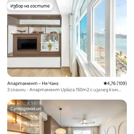
Избор на гостите
Избор на гостите
Апартамент – Ня Чанг
Средна оценка
4,76 (109)
3 спални - Апартамент Uplaza 150m2 с изглед към
морето (17.01)
Супердомакин
Супердомакин