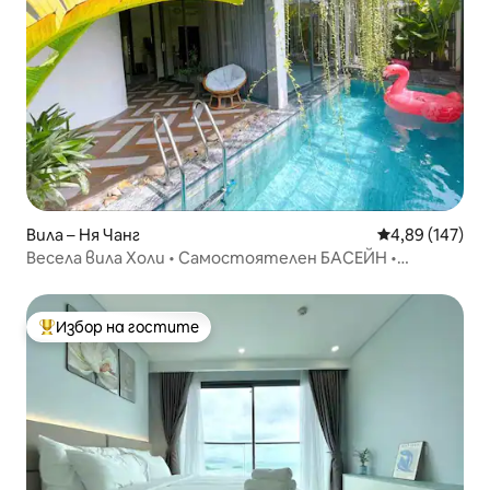
Вила – Ня Чанг
Средна оценка
4,89 (147)
Весела вила Холи • Самостоятелен БАСЕЙН •
Център • Светла
Избор на гостите
Най-популярен избор на гостите