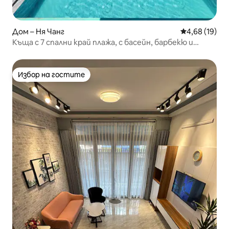
Дом – Ня Чанг
Средна оценк
4,68 (19)
Къща с 7 спални край плажа, с басейн, барбекю и
караоке
Избор на гостите
Избор на гостите