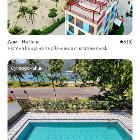
Дом – Ня Чанг
Средна о
5 (5)
Уютна къща на първа линия с частен плаж
Супердомакин
Супердомакин