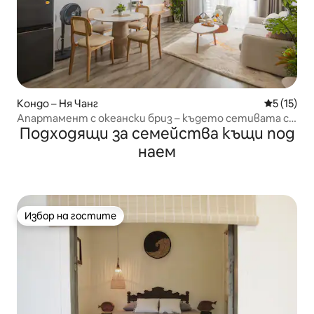
Кондо – Ня Чанг
Средна оц
5 (15)
Апартамент с океански бриз – където сетивата се
Подходящи за семейства къщи под
чувстват спокойни
наем
Избор на гостите
Избор на гостите