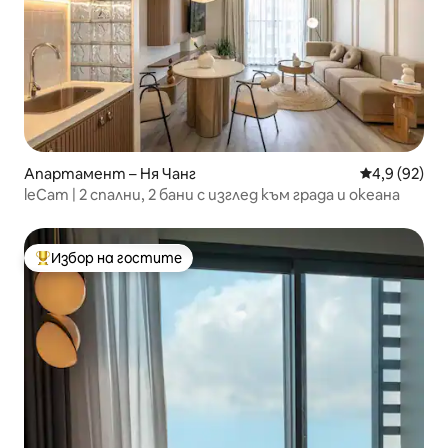
Апартамент – Ня Чанг
Средна оцен
4,9 (92)
leCam | 2 спални, 2 бани с изглед към града и океана
Избор на гостите
Най-популярен избор на гостите