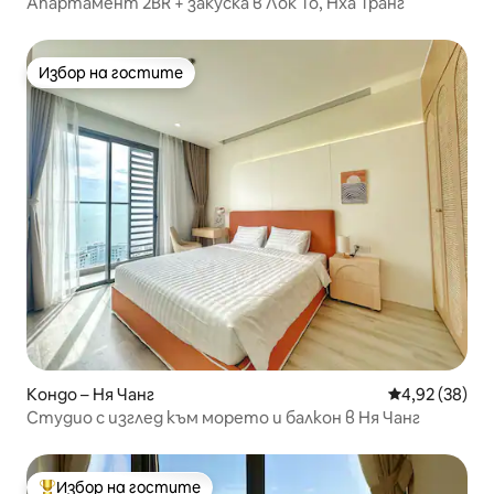
Апартамент 2BR + закуска в Лок То, Нха Транг
Избор на гостите
Избор на гостите
Кондо – Ня Чанг
Средна оценк
4,92 (38)
Студио с изглед към морето и балкон в Ня Чанг
Избор на гостите