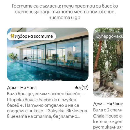
Гостите са съгласни: тези престои са високо
оценени заради тяхното местоположение,
чистота и др.
Избор на гостите
Супердомакин
Най-популярен избор на гостите
Супердомакин
Дом – Ня Чанг
Средна оценка: 5 от 5, 17
5 (17)
Вила Бригде, голям частен басейн,
безплатна закуска
Широка вила с барбекю и плувен
Дом – Ня Чанг
басейн . Напълно отделно и не се
Вила с 2 спални и
споделя с никого. - Закуска, включена
3 минути до пла
Chala House е н
в цената на стаята, безплатно
кътче, където с
взимане от летището за гости,
рустикалния чар,
отседнали за 4 нощувки. -