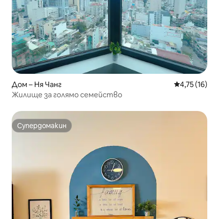
Дом – Ня Чанг
Средна оценк
4,75 (16)
Жилище за голямо семейство
Супердомакин
Супердомакин