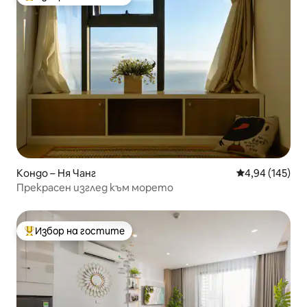
Най-популярен избор на гостите
Кондо – Ня Чанг
Средна оценка
4,94 (145)
Прекрасен изглед към морето
Избор на гостите
Най-популярен избор на гостите