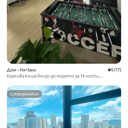
Дом – Ня Чанг
Средна оц
5 (17)
Красива къща близо до морето за 14 гости,
изключително спокойна и уединена
Супердомакин
Супердомакин