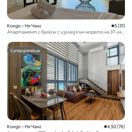
Кондо – Ня Чанг
Средна оц
5 (31)
Апартамент с балкон с изглед към морето на 37-ия
етаж
Супердомакин
Супердомакин
Кондо – Ня Чанг
Средна оценк
4,92 (76)