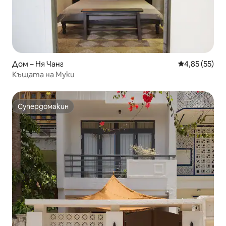
Дом – Ня Чанг
Средна оценк
4,85 (55)
Къщата на Муки
Супердомакин
Супердомакин