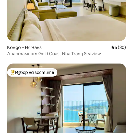
Кондо – Ня Чанг
Средна оц
5 (30)
Апартамент Gold Coast Nha Trang Seaview
Избор на гостите
Най-популярен избор на гостите