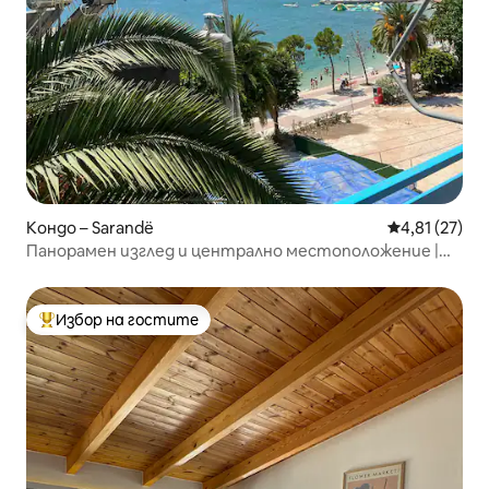
Кондо – Sarandë
Средна оценк
4,81 (27)
Панорамен изглед и централно местоположение |
Апартамент M&A I
Избор на гостите
Най-популярен избор на гостите