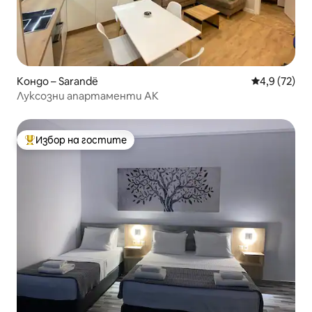
Кондо – Sarandë
Средна оцен
4,9 (72)
Луксозни апартаменти AK
Избор на гостите
Най-популярен избор на гостите