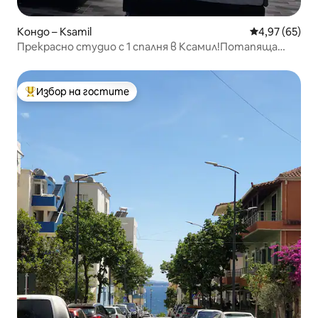
Кондо – Ksamil
Средна оценк
4,97 (65)
Прекрасно студио с 1 спалня в Ксамил!Потапяща
вила!
Избор на гостите
Най-популярен избор на гостите