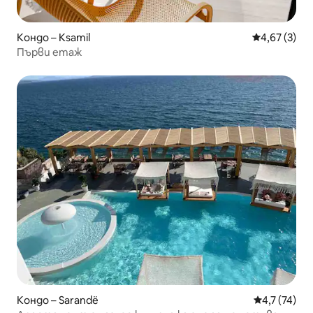
Кондо – Ksamil
Средна оцен
4,67 (3)
Първи етаж
Кондо – Sarandë
Средна оцен
4,7 (74)