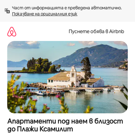
Пропускане
Част от информацията е преведена автоматично. 
към
Показване на оригиналния език
съдържанието
Пуснете обява в Airbnb
Апартаменти под наем в близост
до Плажи Ксамилит