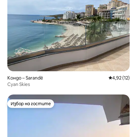
Кондо – Sarandë
Средна оценк
4,92 (12)
Cyan Skies
Избор на гостите
Избор на гостите