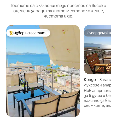
Гостите са съгласни: тези престои са високо
оценени заради тяхното местоположение,
чистота и др.
Избор на гостите
Супердомакин
Най-популярен избор на гостите
Супердомакин
Кондо – Sarandë
Луксозен апарта
изглед към море
Нов апартамент
за 6 души и бебе
налично за вас. 
снимките, апа
предлага 2 спалн
всекидневна и ба