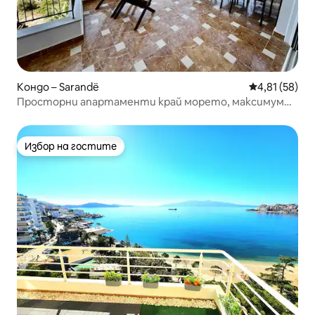
Кондо – Sarandë
Средна оценк
4,81 (58)
Просторни апартаменти край морето, максимум
11 души
Избор на гостите
Избор на гостите