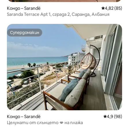
Кондо – Sarandë
Средна оценк
4,82 (85)
Saranda Terrace Apt 1, сграда 2, Саранда, Албания
Супердомакин
Супердомакин
Кондо – Sarandë
Средна оцен
4,9 (98)
Целунати от слънцето 💋 на плажа