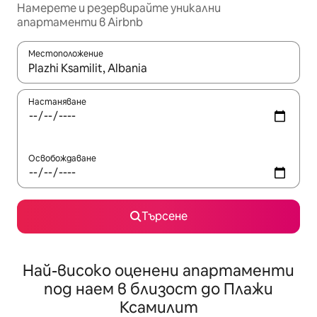
Намерете и резервирайте уникални
апартаменти в Airbnb
Местоположение
Когато резултатите се покажат, използвайте клавишите 
Настаняване
Освобождаване
Търсене
Най-високо оценени апартаменти
под наем в близост до Плажи
Ксамилит