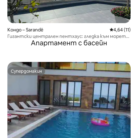
Кондо – Sarandë
Средна оценк
4,64 (11)
Гигантски централен пентхаус: гледка към морето
Апартамент с басейн
и джакузи
Супердомакин
Супердомакин