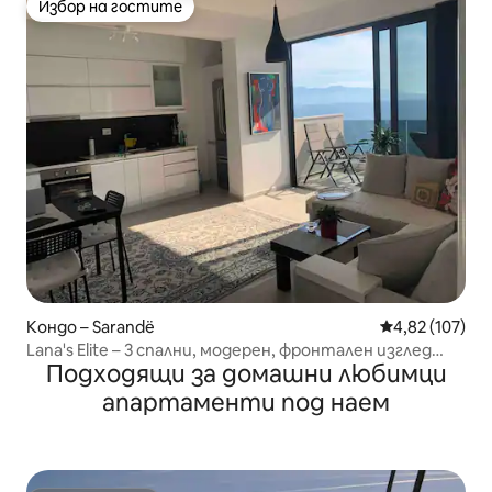
Избор на гостите
Избор на гостите
Кондо – Sarandë
Средна оценка
4,82 (107)
Lana's Elite – 3 спални, модерен, фронтален изглед
Подходящи за домашни любимци
към морето!
апартаменти под наем