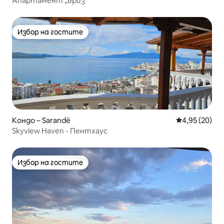
Апартамент „Бриз“
Избор на гостите
Избор на гостите
Кондо – Sarandë
Средна оценк
4,95 (20)
Skyview Haven - Пентхаус
Избор на гостите
Избор на гостите