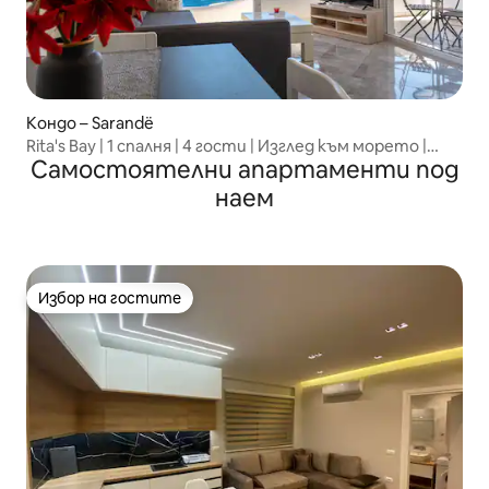
Кондо – Sarandë
Rita's Bay | 1 спалня | 4 гости | Изглед към морето |
Самостоятелни апартаменти под
Паркинг
наем
Избор на гостите
Избор на гостите