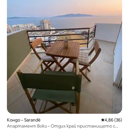
Кондо – Sarandë
Средна оценк
4,86 (36)
Апартамент Boku • Отдих край пристанището с