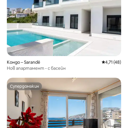
Кондо – Sarandë
Средна оценк
4,71 (48)
Нов апартамент - с басейн
Супердомакин
Супердомакин