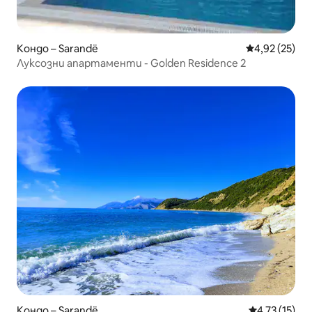
Кондо – Sarandë
Средна оценк
4,92 (25)
Луксозни апартаменти - Golden Residence 2
Кондо – Sarandë
Средна оценк
4,73 (15)