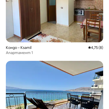
Кондо – Ksamil
Средна оцен
4,75 (8)
Апартамент 1