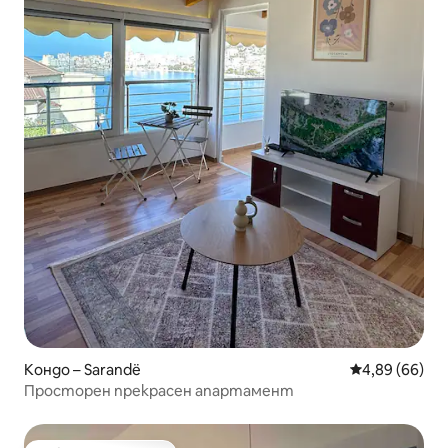
Кондо – Sarandë
Средна оценк
4,89 (66)
Просторен прекрасен апартамент