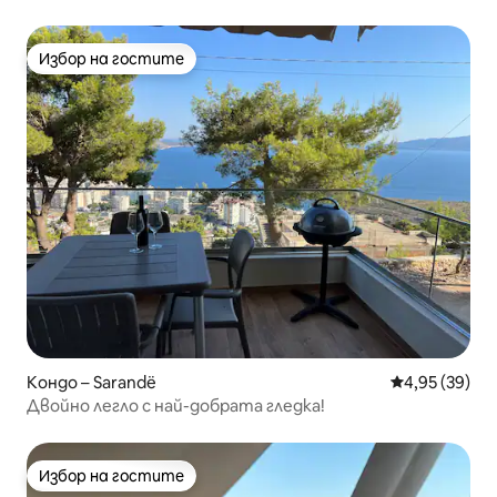
изглед към морето • Домакин Da Da
Избор на гостите
Избор на гостите
Кондо – Sarandë
Средна оценк
4,95 (39)
Двойно легло с най-добрата гледка!
Избор на гостите
Избор на гостите