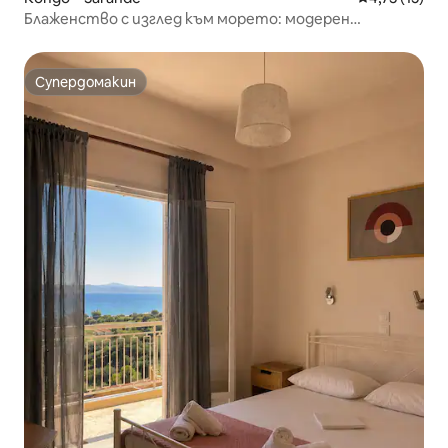
Блаженство с изглед към морето: модерен
апартамент с 3 спални и зашеметяващи гледки
Супердомакин
Супердомакин