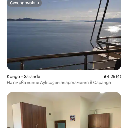
Супердомакин
Супердомакин
Кондо – Sarandë
Средна оцен
4,25 (4)
На първа линия Луксозен апартамент в Саранда