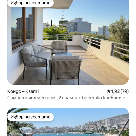
Избор на гостите
Избор на гостите
Кондо – Ksamil
Средна оценк
4,92 (79)
Самостоятелен дом | 2 спални + бебешко креватче
и голям балкон
Избор на гостите
Избор на гостите