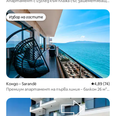
Апартамент с изглед към плажа със зашеметяваща
гледка, паркинг и сауна
Избор на гостите
Избор на гостите
Кондо – Sarandë
Средна оценк
4,89 (74)
Премиум апартамент на първа линия – балкон 26 м² и
басейн