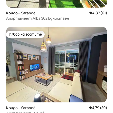
Кондо – Sarandë
Средна оценк
4,87 (61)
Апартамент Alba 302 Едностаен
Избор на гостите
Избор на гостите
Кондо – Sarandë
Средна оценк
4,79 (39)