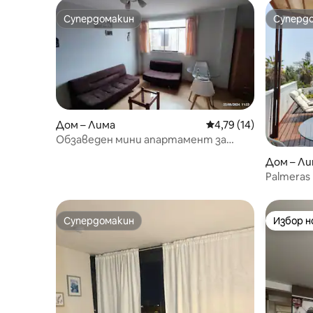
Супердомакин
Суперд
Супердомакин
Суперд
Дом – Лима
Средна оценка: 4,79 
4,79 (14)
Обзаведен мини апартамент за
персонала
Дом – Ли
Palmeras
жилищна
място за
удоволст
Супердомакин
Избор 
Супердомакин
Избор 