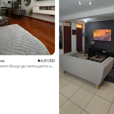
ма
Средна оценка: 4,91 от 5, 55 отзива
4,91 (55)
от 5, 29 отзива
ент близо до летището и
та част