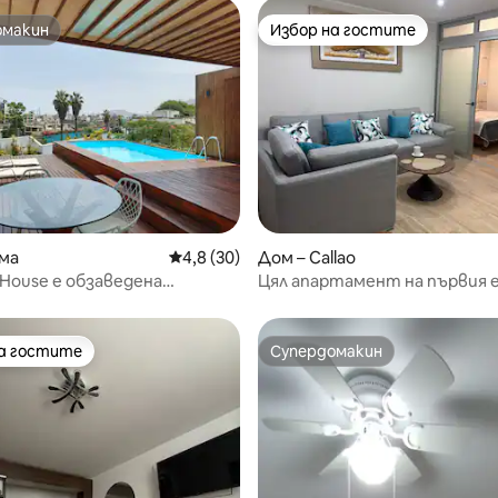
омакин
Избор на гостите
омакин
Избор на гостите
от 5, 14 отзива
ма
Средна оценка: 4,8 от 5, 30 отзива
4,8 (30)
Дом – Callao
 House е обзаведена
Цял апартамент на първия
 къща, която е идеалното
 смях, мечти и
вие!!!
на гостите
Супердомакин
на гостите
Супердомакин