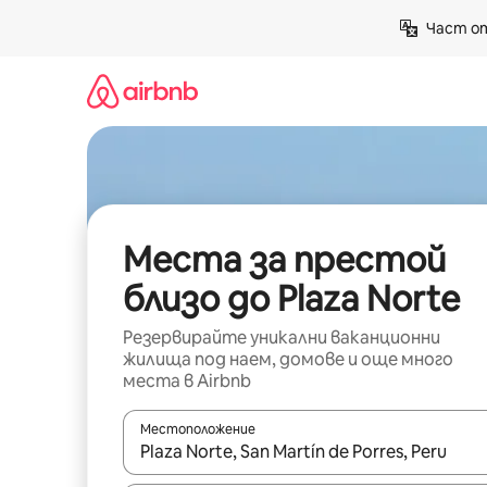
Пропускане
Част от
към
съдържанието
Места за престой
близо до Plaza Norte
Резервирайте уникални ваканционни
жилища под наем, домове и още много
места в Airbnb
Местоположение
Когато резултатите се покажат, използвайт