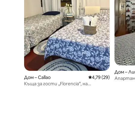
Дом – Ли
Дом – Callao
Средна оценка: 4,79 
4,79 (29)
Апартам
Къща за гости „Florencia“, на
северна
20 минути от летището