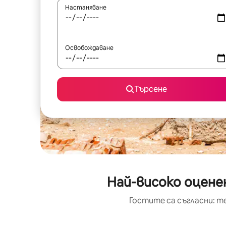
Настаняване
Освобождаване
Търсене
Най-високо оценен
Гостите са съгласни: т