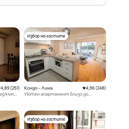
Избор на гостите
Избор на гостите
редна оценка: 4,89 от 5, 251 отзива
4,89 (251)
Кондо – Лима
Средна оценка: 4,96 
4,96 (248)
ед към
Уютен апартамент близо до
летището с басейн, фитнес зала и
паркинг
Избор на гостите
тите
Избор на гостите