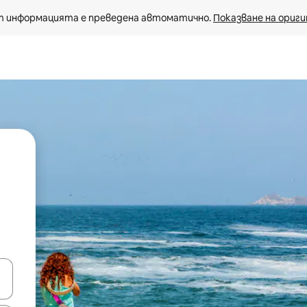
 информацията е преведена автоматично. 
Показване на ориги
е клавишите със стрелки нагоре и надолу или навигирайте с д