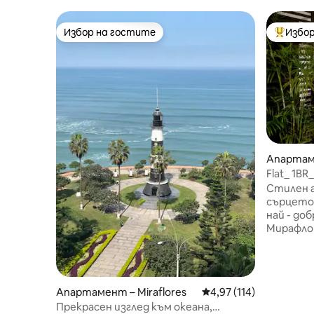
Избор на гостите
Избор
Избор на гостите
Най-поп
Апартам
Flat_ 1B
Стилен а
сърцето на М
най - до
Мирафлор
от Ла Пр
място за
близо до
две прес
Апартамент – Miraflores
Средна оценка: 4,97 о
4,97 (114)
добрите
Прекрасен изглед към океана,
нощен ж