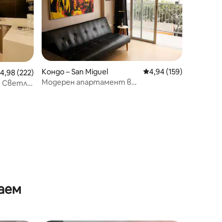
Кондо – San Miguel
Средна оценка: 4,94 
4,94 (159)
редна оценка: 4,98 от 5, 222 отзива
4,98 (222)
Модерен апартамент в
| Светло,
туристическата зона
, което
тил
аем