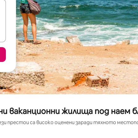
и ваканционни жилища под наем бл
ези престои са високо оценени заради тяхното местоп