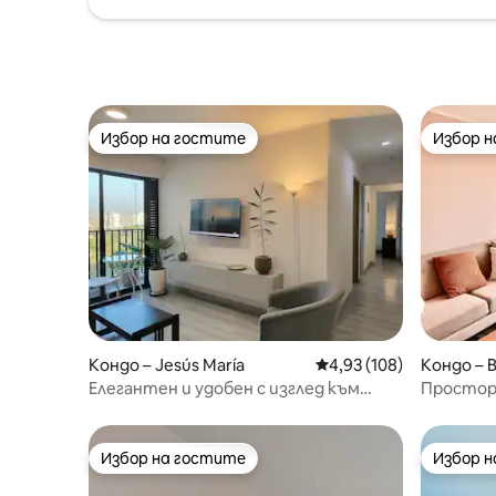
Избор на гостите
Избор 
Избор на гостите
Избор 
Кондо – Jesús María
Средна оценка: 4,93 о
4,93 (108)
Кондо – 
Елегантен и удобен с изглед към
Простор
Parque de las Aguas
на Баран
Избор на гостите
Избор 
Избор на гостите
Избор 