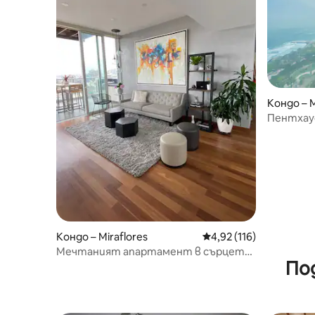
Кондо – M
Пентхаус
180-град
Кондо – Miraflores
Средна оценка: 4,92 о
4,92 (116)
Мечтаният апартамент в сърцето
По
на Мирафлорес!