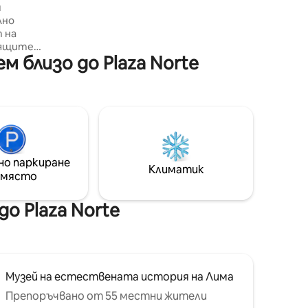
и
бутици. Стратегически разположен
лно
на един от основните булеварди на
 на
района, много близо до Metropolitan,
дящите
бърза транзитна автобусна
 близо до Plaza Norte
престоя
система, която ще ви позволи да
планирате посещенията си.
ма. На
 площад
ата
ческия
,
ентрове,
но паркиране
и,
Климатик
 място
мо на
сите,
о Plaza Norte
о и
Музей на естествената история на Лима
Препоръчвано от 55 местни жители