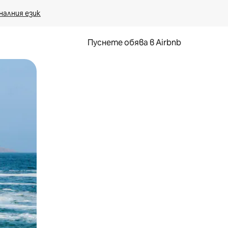
налния език
Пуснете обява в Airbnb
окосване или плъзгане.