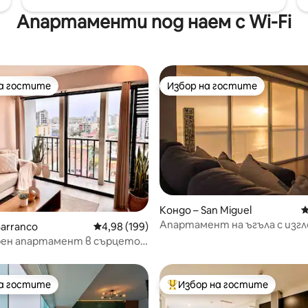
Апартаменти под наем с Wi-Fi
на гостите
Избор на гостите
на гостите
Избор на гостите
Кондо – San Miguel
С
Апартамент на ъгъла с изгл
т 5, 108 отзива
Barranco
Средна оценка: 4,98 от 5, 199 отзива
4,98 (199)
морето на 180°!
ен апартамент в сърцето
ко
на гостите
Избор на гостите
на гостите
Най-популярен избор на гос